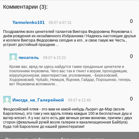
Комментарии (
3
):
0
Yarmolenko101
09.07 в 07:31
Поздравляю всех ценителей талантов Виктора Федоровича Януковича с
днём рождения их незабвенного Избранника ! Надеюсь настоящие друзья
и коллеги Виктора Федоровича сегодня а его , и свою такую же Честь ,
устроят достойный праздник ...
0
писатель
09.07 в 15:21
Кроме вас, вряд ли здесь найдутся такие преданные ценители и
поклонники януковича. Чего вас так и тянет к ворам, проходимцам,
коррупционерам, авантюристам, уголовникам, - Березовский,
Ходорковский, Чубайс, Немцов, Яценюк, Гайдар, Порошенко, теперь
вот Януковича вспомнили...
0
Иногда_на_Галерейной
09.07 в 12:40
Феодосийский пляж - это вам не какой-нибудь Льорет-де-Мар (возле
Барселоны), это там у них вдоль пляжа каждые 100 м бесплатные душ и
ватер-клозет. А у нас зато есть две вечные речки-вонючки, причем с двух
сторон (фекальный ручей возле галереи и канализационная Байбуга).
Куда той Барселоне до нашей уринотерапии!