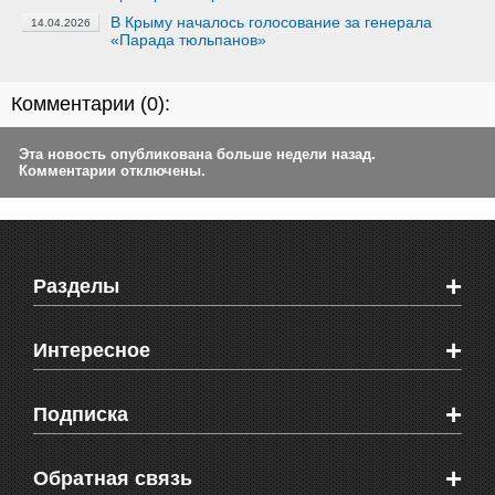
В Крыму началось голосование за генерала
14.04.2026
«Парада тюльпанов»
Комментарии (
0
):
Эта новость опубликована больше недели назад.
Комментарии отключены.
+
Разделы
Новости Феодосии
+
Интересное
Новости Крыма
Мировые новости
Видео о Феодосии
+
Подписка
Объявления
Веб-камеры Феодосии
Здоровье
Блоги феодосийцев
Печатная версия газеты "Кафа"
+
СМС мнения читателей
Обратная связь
Школы Феодосии
RSS