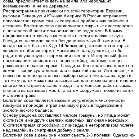
совы, предпочитает сидеть на земле или небольших
возвышениях, а не на деревьях.
Распространена практически по всей территории Евразии,
включая Северную и Южную Америку. В России встречается
повсеместно, кроме самых северных прибрежных районов и
островов. Болотная сова предпочитает открытые пространства
с низкорослой растительностью возле водоемов. В Крыму
предпочитает открытую местность в степи и влажные луга.
Гнездится на земле, часто без дополнительной выстилки. В
кладке может быть от 3 до 14 белых яиц, количество которых
зависит от обилия корма. Насиживает кладку самка, а оба
родителя участвуют в кормлении птенцов. Интересный факт:
насиживание начинается с первого яйца, поэтому птенцы
рождаются в разное время. Гнездится болотная сова прямо на
земле – среди кустарников или в высокой траве. Интересно, что
совы очень консервативны в выборе места жительства: один и
тот же участок может использоваться для гнездования в течение
многих лет. Строительство гнезда – это женская работа: самка
сначала вытаптывает место, а затем сооружает гнездо из веток
и стеблей травы.
Болотная сова является важным регулятором численности
грызунов в природе, играя значимую роль в поддержании
экологического баланса.
Основу рациона составляют мелкие грызуны, но птица может
охотиться и на других мелких животных, включая насекомых.
Охотится тремя способами: с присады, в неторопливом полёте
над землёй, высматривая добычу с земли.
Болотная сова в день она может съесть 2-3 полевки. Однако из-