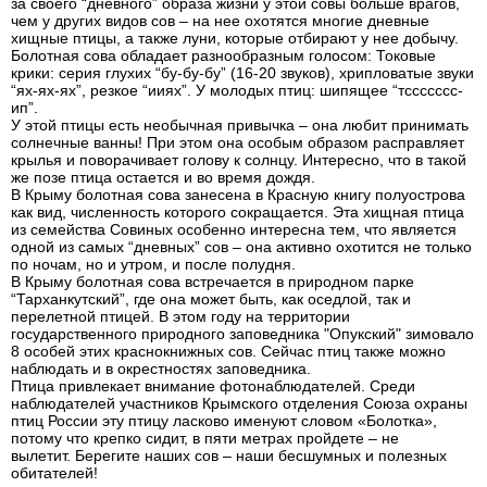
за своего “дневного” образа жизни у этой совы больше врагов,
чем у других видов сов – на нее охотятся многие дневные
хищные птицы, а также луни, которые отбирают у нее добычу.
Болотная сова обладает разнообразным голосом: Токовые
крики: серия глухих “бу-бу-бу” (16-20 звуков), хрипловатые звуки
“ях-ях-ях”, резкое “ииях”. У молодых птиц: шипящее “тссссссс-
ип”.
У этой птицы есть необычная привычка – она любит принимать
солнечные ванны! При этом она особым образом расправляет
крылья и поворачивает голову к солнцу. Интересно, что в такой
же позе птица остается и во время дождя.
В Крыму болотная сова занесена в Красную книгу полуострова
как вид, численность которого сокращается. Эта хищная птица
из семейства Совиных особенно интересна тем, что является
одной из самых “дневных” сов – она активно охотится не только
по ночам, но и утром, и после полудня.
В Крыму болотная сова встречается в природном парке
“Тарханкутский”, где она может быть, как оседлой, так и
перелетной птицей. В этом году на территории
государственного природного заповедника "Опукский" зимовало
8 особей этих краснокнижных сов. Сейчас птиц также можно
наблюдать и в окрестностях заповедника.
Птица привлекает внимание фотонаблюдателей. Среди
наблюдателей участников Крымского отделения Союза охраны
птиц России эту птицу ласково именуют словом «Болотка»,
потому что крепко сидит, в пяти метрах пройдете – не
вылетит. Берегите наших сов – наши бесшумных и полезных
обитателей!