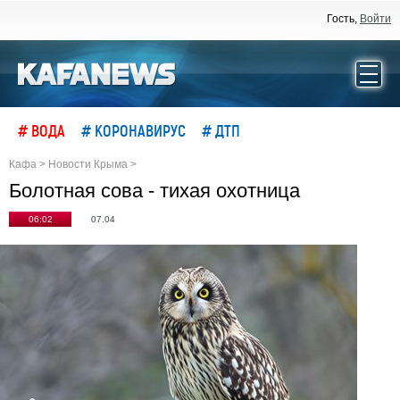
Гость,
Войти
# ВОДА
# КОРОНАВИРУС
# ДТП
Кафа
>
Новости Крыма
>
Болотная сова - тихая охотница
06:02
07.04