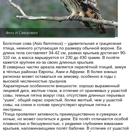
Фото И.Сикорского
Болотная сова (Asio flammeus) – удивительная и грациозная
птица, немного уступающая по размеру обычной вороне. Ее
длина тела составляет 34-42 см, размах крыльев достигает 90-
110 см, а масса варьируется от 230 до 430 грамм. В полёте
кажется крупнее из-за своих длинных крыльев.
В северных частях ареала является перелётной птицей, зимуя
в тёплых районах Европы, Азии и Африки. В более южных
регионах может оставаться на зимовку, особенно в годы с
высокой численностью грызунов.
Характерные особенности внешности: хорошо выраженный
лицевой диск, желтые глаза, в отличие от оранжевых у ушастой
совы, темные пятна вокруг глаз, отсутствие длинных перьевых
“ушек”, общий окрас охристый, более желтый, чем у ушастой
совы, на спине и голове присутствуют крупные пятна и
пестрины.
Птица проявляет активность преимущественно в сумерках и
ночью, но может охотиться и днем. Её полёт отличается особой
плавностью и бесшумностью, с редкими глубокими взмахами
крыльев, напоминающими полёт бабочки. В отличие от ушастой