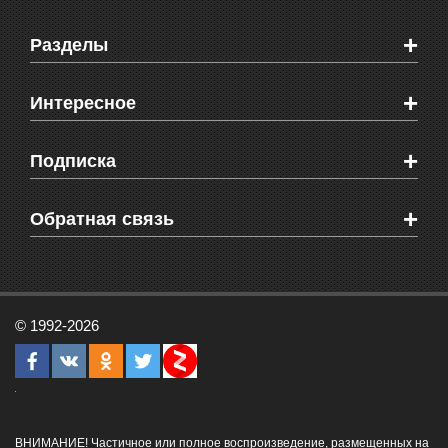
+
Разделы
Новости Феодосии
+
Интересное
Новости Крыма
Мировые новости
Видео о Феодосии
+
Подписка
Объявления
Веб-камеры Феодосии
Здоровье
Блоги феодосийцев
Печатная версия газеты "Кафа"
+
СМС мнения читателей
Обратная связь
Школы Феодосии
RSS
Рекламодателям
Контактная информация
© 1992-2026
ВНИМАНИЕ! Частичное или полное воспроизведение, размещенных на