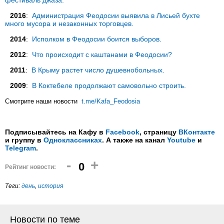
фестиваль джаза.
2016
:
Администрация Феодосии выявила в Лисьей бухте
много мусора и незаконных торговцев.
2014
:
Исполком в Феодосии боится выборов.
2012
:
Что происходит с каштанами в Феодосии?
2011
:
В Крыму растет число душевнобольных.
2009
:
В Коктебеле продолжают самовольно строить.
Смотрите наши новости
t.me/Kafa_Feodosia
Подписывайтесь на Кафу в
Facebook
, страницу
ВКонтакте
и группу в
Одноклассниках
. А также на канал
Youtube
и
Telegram
.
-
+
0
Рейтинг новости:
Теги:
день
,
история
Новости по теме