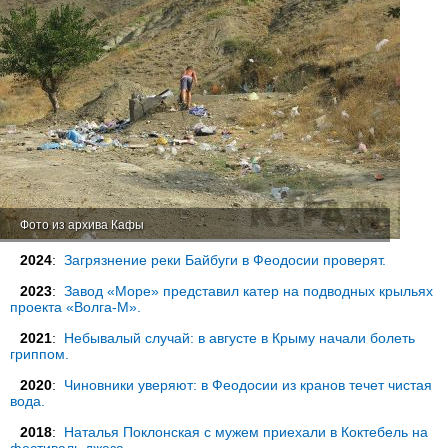
Фото из архива Кафы
2024
:
Загрязнение реки Байбуги в Феодосии проверят.
2023
:
Завод «Море» представил катер на подводных крыльях
проекта «Волга-М».
2021
:
Небывалый случай: в августе в Крыму начали болеть
гриппом.
2020
:
Чиновники уверяют: в Феодосии из кранов течет чистая
вода.
2018
:
Наталья Поклонская с мужем приехали в Коктебель на