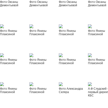
Фото Оксаны
Фото Оксаны
Фото Оксаны
Фото Оксаны
Дементьевой
Дементьевой
Дементьевой
Дементьевой
Фото Янины
Фото Янины
Фото Янины
Фото Янины
Плаксиной
Плаксиной
Плаксиной
Плаксиной
Фото Янины
Фото Янины
Фото Янины
Фото Янины
Плаксиной
Плаксиной
Плаксиной
Плаксиной
Фото Янины
Фото Янины
Фото Александра
А.Ф Слудский 
Плаксиной
Плаксиной
Скляра
первый дирек
КБС