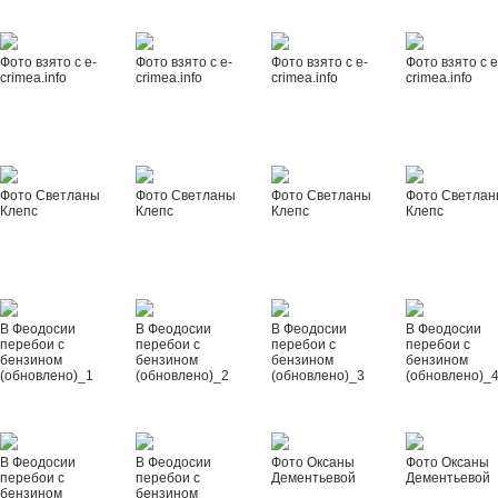
Фото взято с e-
Фото взято с e-
Фото взято с e-
Фото взято с e
crimea.info
crimea.info
crimea.info
crimea.info
Фото Светланы
Фото Светланы
Фото Светланы
Фото Светла
Клепс
Клепс
Клепс
Клепс
В Феодосии
В Феодосии
В Феодосии
В Феодосии
перебои с
перебои с
перебои с
перебои с
бензином
бензином
бензином
бензином
(обновлено)_1
(обновлено)_2
(обновлено)_3
(обновлено)_
В Феодосии
В Феодосии
Фото Оксаны
Фото Оксаны
перебои с
перебои с
Дементьевой
Дементьевой
бензином
бензином