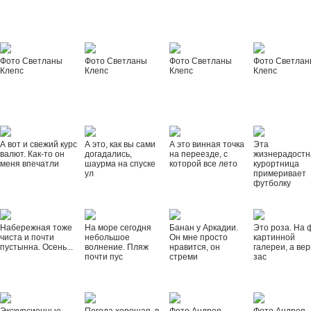
Фото Светланы
Фото Светланы
Фото Светланы
Фото Светла
Клепс
Клепс
Клепс
Клепс
А вот и свежий курс
А это, как вы сами
А это винная точка
Эта
валют. Как-то он
догадались,
на переезде, с
жизнерадостн
меня впечатли
шаурма на спуске
которой все лето
курортница
ул
примеривает
футболку
Набережная тоже
На море сегодня
Банан у Аркадии.
Это роза. На 
чиста и почти
небольшое
Он мне просто
картинной
пустынна. Осень...
волнение. Пляж
нравится, он
галереи, а вер
почти пус
стреми
зас