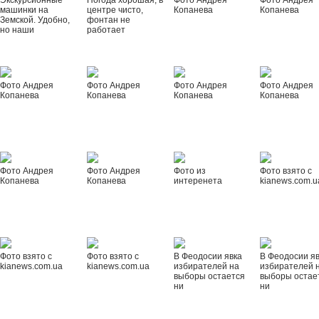
Экскурсионные
Погода хорошая, в
Фото Андрея
Фото Андрея
машинки на
центре чисто,
Копанева
Копанева
Земской. Удобно,
фонтан не
но наши
работает
Фото Андрея
Фото Андрея
Фото Андрея
Фото Андрея
Копанева
Копанева
Копанева
Копанева
Фото Андрея
Фото Андрея
Фото из
Фото взято с
Копанева
Копанева
интеренета
kianews.com.u
Фото взято с
Фото взято с
В Феодосии явка
В Феодосии я
kianews.com.ua
kianews.com.ua
избирателей на
избирателей 
выборы остается
выборы остае
ни
ни