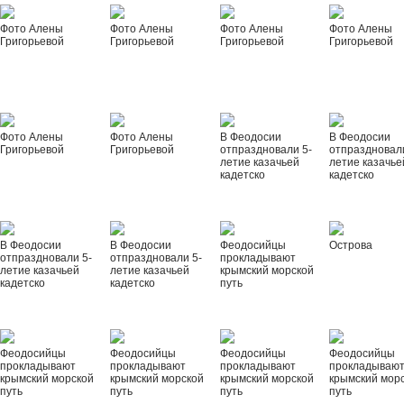
Фото Алены
Фото Алены
Фото Алены
Фото Алены
Григорьевой
Григорьевой
Григорьевой
Григорьевой
Фото Алены
Фото Алены
В Феодосии
В Феодосии
Григорьевой
Григорьевой
отпраздновали 5-
отпраздновал
летие казачьей
летие казачье
кадетско
кадетско
В Феодосии
В Феодосии
Феодосийцы
Острова
отпраздновали 5-
отпраздновали 5-
прокладывают
летие казачьей
летие казачьей
крымский морской
кадетско
кадетско
путь
Феодосийцы
Феодосийцы
Феодосийцы
Феодосийцы
прокладывают
прокладывают
прокладывают
прокладываю
крымский морской
крымский морской
крымский морской
крымский мор
путь
путь
путь
путь