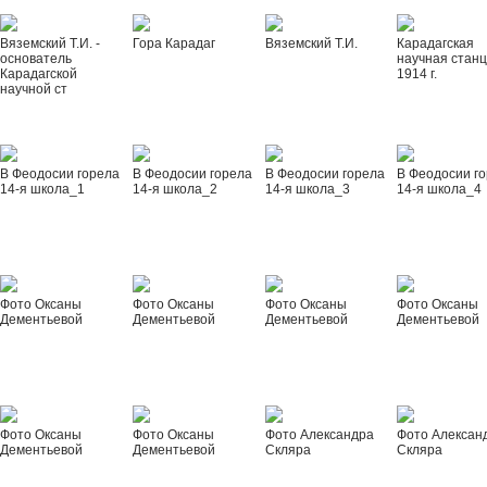
Вяземский Т.И. -
Гора Карадаг
Вяземский Т.И.
Карадагская
основатель
научная стан
Карадагской
1914 г.
научной ст
В Феодосии горела
В Феодосии горела
В Феодосии горела
В Феодосии г
14-я школа_1
14-я школа_2
14-я школа_3
14-я школа_4
Фото Оксаны
Фото Оксаны
Фото Оксаны
Фото Оксаны
Дементьевой
Дементьевой
Дементьевой
Дементьевой
Фото Оксаны
Фото Оксаны
Фото Александра
Фото Алексан
Дементьевой
Дементьевой
Скляра
Скляра