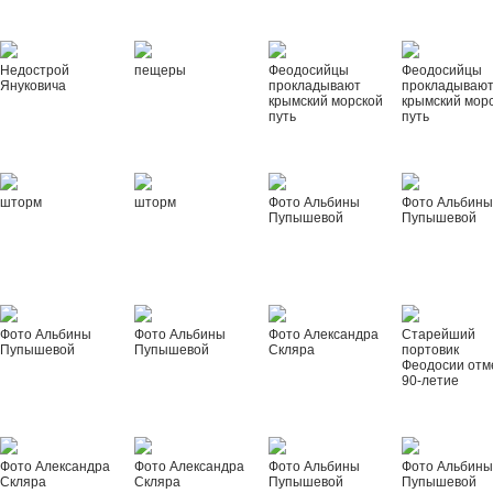
Недострой
пещеры
Феодосийцы
Феодосийцы
Януковича
прокладывают
прокладываю
крымский морской
крымский мор
путь
путь
шторм
шторм
Фото Альбины
Фото Альбин
Пупышевой
Пупышевой
Фото Альбины
Фото Альбины
Фото Александра
Старейший
Пупышевой
Пупышевой
Скляра
портовик
Феодосии отм
90-летие
Фото Александра
Фото Александра
Фото Альбины
Фото Альбин
Скляра
Скляра
Пупышевой
Пупышевой