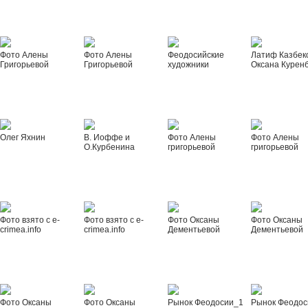
Фото Алены
Фото Алены
Феодосийские
Латиф Казбек
Григорьевой
Григорьевой
художники
Оксана Курен
Олег Яхнин
В. Иоффе и
Фото Алены
Фото Алены
О.Курбенина
григорьевой
григорьевой
Фото взято с e-
Фото взято с e-
Фото Оксаны
Фото Оксаны
crimea.info
crimea.info
Дементьевой
Дементьевой
Фото Оксаны
Фото Оксаны
Рынок Феодосии_1
Рынок Феодос