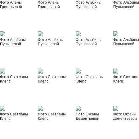
Фото Алены
Фото Алены
Фото Альбины
Фото Альбин
Григорьевой
Григорьевой
Пупышевой
Пупышевой
Фото Альбины
Фото Альбины
Фото Альбины
Фото Альбин
Пупышевой
Пупышевой
Пупышевой
Пупышевой
Фото Светланы
Фото Светланы
Фото Светланы
Фото Светла
Клепс
Клепс
Клепс
Клепс
Фото Светланы
Фото Светланы
Фото Оксаны
Фото Оксаны
Клепс
Клепс
Дементьевой
Дементьевой