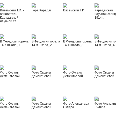
Вяземский Т.И. -
Гора Карадаг
Вяземский Т.И.
Карадагская
основатель
научная стан
Карадагской
1914 г.
научной ст
В Феодосии горела
В Феодосии горела
В Феодосии горела
В Феодосии г
14-я школа_1
14-я школа_2
14-я школа_3
14-я школа_4
Фото Оксаны
Фото Оксаны
Фото Оксаны
Фото Оксаны
Дементьевой
Дементьевой
Дементьевой
Дементьевой
Фото Оксаны
Фото Оксаны
Фото Александра
Фото Алексан
Дементьевой
Дементьевой
Скляра
Скляра