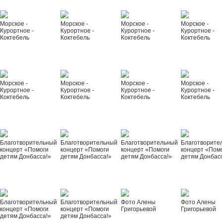
Морское -
Морское -
Морское -
Морское -
Курортное -
Курортное -
Курортное -
Курортное -
Коктебель
Коктебель
Коктебель
Коктебель
Морское -
Морское -
Морское -
Морское -
Курортное -
Курортное -
Курортное -
Курортное -
Коктебель
Коктебель
Коктебель
Коктебель
Благотворительный
Благотворительный
Благотворительный
Благотворите
концерт «Помоги
концерт «Помоги
концерт «Помоги
концерт «Пом
детям Донбасса!»
детям Донбасса!»
детям Донбасса!»
детям Донбас
Благотворительный
Благотворительный
Фото Алены
Фото Алены
концерт «Помоги
концерт «Помоги
Григорьевой
Григорьевой
детям Донбасса!»
детям Донбасса!»