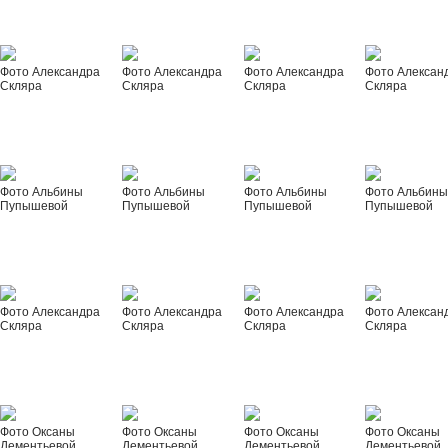
Фото Александра
Фото Александра
Фото Александра
Фото Алексан
Скляра
Скляра
Скляра
Скляра
Фото Альбины
Фото Альбины
Фото Альбины
Фото Альбин
Пупышевой
Пупышевой
Пупышевой
Пупышевой
Фото Александра
Фото Александра
Фото Александра
Фото Алексан
Скляра
Скляра
Скляра
Скляра
Фото Оксаны
Фото Оксаны
Фото Оксаны
Фото Оксаны
Дементьевой
Дементьевой
Дементьевой
Дементьевой