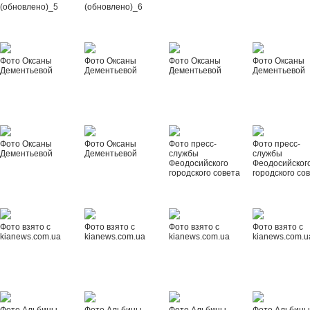
(обновлено)_5
(обновлено)_6
Фото Оксаны
Фото Оксаны
Фото Оксаны
Фото Оксаны
Дементьевой
Дементьевой
Дементьевой
Дементьевой
Фото Оксаны
Фото Оксаны
Фото пресс-
Фото пресс-
Дементьевой
Дементьевой
службы
службы
Феодосийского
Феодосийског
городского совета
городского со
Фото взято с
Фото взято с
Фото взято с
Фото взято с
kianews.com.ua
kianews.com.ua
kianews.com.ua
kianews.com.u