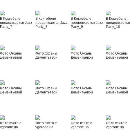
В Коктебеле
В Коктебеле
В Коктебеле
В Коктебеле
продолжается Jazz
продолжается Jazz
продолжается Jazz
продолжается
Party_7
Party_8
Party_9
Party_10
Фото Оксаны
Фото Оксаны
Фото Оксаны
Фото Оксаны
Дементьевой
Дементьевой
Дементьевой
Дементьевой
Фото Оксаны
Фото Оксаны
Фото Оксаны
Фото Оксаны
Дементьевой
Дементьевой
Дементьевой
Дементьевой
Фото взято с
Фото взято с
Фото взято с
Фото взято с
vgorode.ua
vgorode.ua
vgorode.ua
vgorode.ua