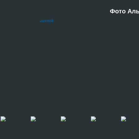
Фото Ал