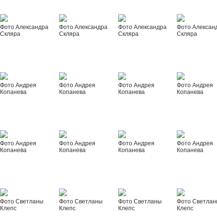
Фото Александра
Фото Александра
Фото Александра
Фото Алексан
Скляра
Скляра
Скляра
Скляра
Фото Андрея
Фото Андрея
Фото Андрея
Фото Андрея
Копанева
Копанева
Копанева
Копанева
Фото Андрея
Фото Андрея
Фото Андрея
Фото Андрея
Копанева
Копанева
Копанева
Копанева
Фото Светланы
Фото Светланы
Фото Светланы
Фото Светла
Клепс
Клепс
Клепс
Клепс