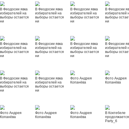
В Феодосии явка
В Феодосии явка
В Феодосии явка
В Феодосии я
избирателей на
избирателей на
избирателей на
избирателей 
выборы остается
выборы остается
выборы остается
выборы остае
ни
ни
ни
ни
В Феодосии явка
В Феодосии явка
В Феодосии явка
В Феодосии я
избирателей на
избирателей на
избирателей на
избирателей 
выборы остается
выборы остается
выборы остается
выборы остае
ни
ни
ни
ни
В Феодосии явка
В Феодосии явка
Фото Андрея
Фото Андрея
избирателей на
избирателей на
Копанёва
Копанёва
выборы остается
выборы остается
ни
ни
Фото Андрея
Фото Андрея
Фото Андрея
В Коктебеле
Копанёва
Копанёва
Копанёва
продолжается
Party_6