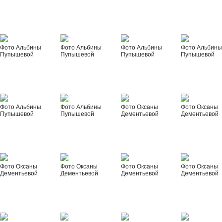
Фото Альбины
Фото Альбины
Фото Альбины
Фото Альбин
Пупышевой
Пупышевой
Пупышевой
Пупышевой
Фото Альбины
Фото Альбины
Фото Оксаны
Фото Оксаны
Пупышевой
Пупышевой
Дементьевой
Дементьевой
Фото Оксаны
Фото Оксаны
Фото Оксаны
Фото Оксаны
Дементьевой
Дементьевой
Дементьевой
Дементьевой