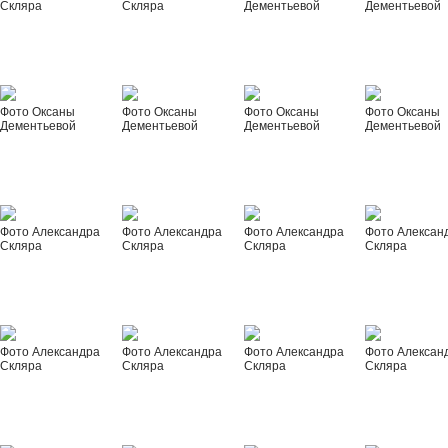
Скляра
Скляра
Дементьевой
Дементьевой
Фото Оксаны
Фото Оксаны
Фото Оксаны
Фото Оксаны
Дементьевой
Дементьевой
Дементьевой
Дементьевой
Фото Александра
Фото Александра
Фото Александра
Фото Алексан
Скляра
Скляра
Скляра
Скляра
Фото Александра
Фото Александра
Фото Александра
Фото Алексан
Скляра
Скляра
Скляра
Скляра