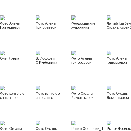
Фото Алены
Фото Алены
Феодосийские
Латиф Казбек
Григорьевой
Григорьевой
художники
Оксана Курен
Олег Яхнин
В. Иоффе и
Фото Алены
Фото Алены
О.Курбенина
григорьевой
григорьевой
Фото взято с e-
Фото взято с e-
Фото Оксаны
Фото Оксаны
crimea.info
crimea.info
Дементьевой
Дементьевой
Фото Оксаны
Фото Оксаны
Рынок Феодосии_1
Рынок Феодос