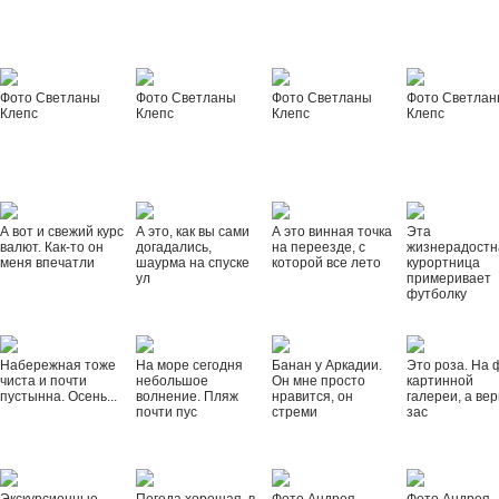
Фото Светланы
Фото Светланы
Фото Светланы
Фото Светла
Клепс
Клепс
Клепс
Клепс
А вот и свежий курс
А это, как вы сами
А это винная точка
Эта
валют. Как-то он
догадались,
на переезде, с
жизнерадостн
меня впечатли
шаурма на спуске
которой все лето
курортница
ул
примеривает
футболку
Набережная тоже
На море сегодня
Банан у Аркадии.
Это роза. На 
чиста и почти
небольшое
Он мне просто
картинной
пустынна. Осень...
волнение. Пляж
нравится, он
галереи, а вер
почти пус
стреми
зас