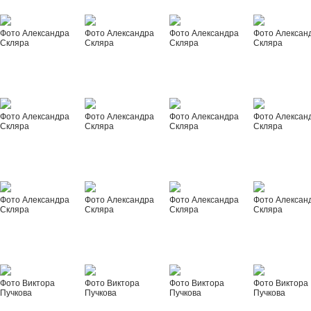
Фото Александра
Фото Александра
Фото Александра
Фото Алексан
Скляра
Скляра
Скляра
Скляра
Фото Александра
Фото Александра
Фото Александра
Фото Алексан
Скляра
Скляра
Скляра
Скляра
Фото Александра
Фото Александра
Фото Александра
Фото Алексан
Скляра
Скляра
Скляра
Скляра
Фото Виктора
Фото Виктора
Фото Виктора
Фото Виктора
Пучкова
Пучкова
Пучкова
Пучкова