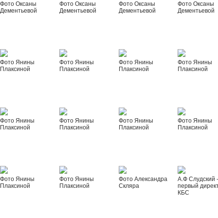
Фото Оксаны
Фото Оксаны
Фото Оксаны
Фото Оксаны
Дементьевой
Дементьевой
Дементьевой
Дементьевой
Фото Янины
Фото Янины
Фото Янины
Фото Янины
Плаксиной
Плаксиной
Плаксиной
Плаксиной
Фото Янины
Фото Янины
Фото Янины
Фото Янины
Плаксиной
Плаксиной
Плаксиной
Плаксиной
Фото Янины
Фото Янины
Фото Александра
А.Ф Слудский 
Плаксиной
Плаксиной
Скляра
первый дирек
КБС