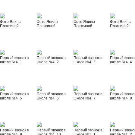
Фото Янины
Фото Янины
Фото Янины
Фото Янины
Плаксиной
Плаксиной
Плаксиной
Плаксиной
Первый звонок в
Первый звонок в
Первый звонок в
Первый звонок
школе №4_1
школе №4_2
школе №4_3
школе №4_4
Первый звонок в
Первый звонок в
Первый звонок в
Первый звонок
школе №4_5
школе №4_6
школе №4_7
школе №4_8
Первый звонок в
Первый звонок в
Первый звонок в
Первый звонок
школе №4_9
школе №4_10
школе №1_1
школе №1_2