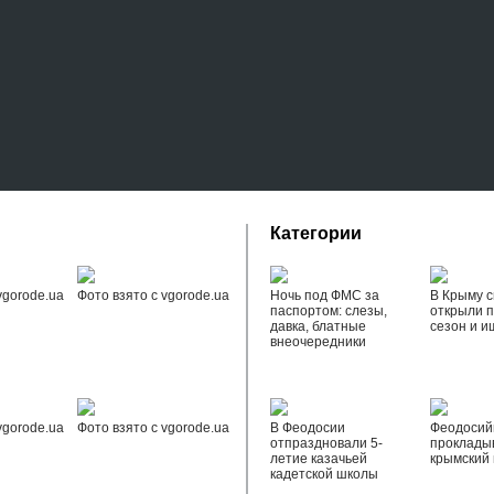
Категории
vgorode.ua
Фото взято с vgorode.ua
Ночь под ФМС за
В Крыму с
паспортом: слезы,
открыли 
давка, блатные
сезон и и
внеочередники
vgorode.ua
Фото взято с vgorode.ua
В Феодосии
Феодоси
отпраздновали 5-
проклады
летие казачьей
крымский 
кадетской школы