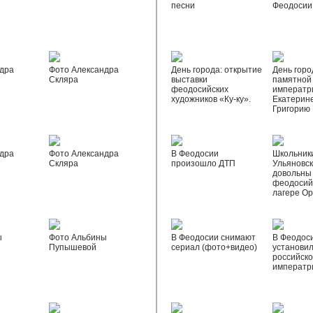
песни
Феодосии
дра
Фото Александра
День города: открытие
День горо
Скляра
выставки
памятной
феодосийских
императр
художников «Ку-ку».
Екатерине
Григорию
дра
Фото Александра
В Феодосии
Школьник
Скляра
произошло ДТП
Ульяновск
довольны
феодосий
лагере О
ы
Фото Альбины
В Феодосии снимают
В Феодос
Пупышевой
сериал (фото+видео)
установил
российск
императр