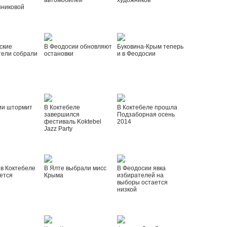
автомобилей
художников
шниковой
ские
В Феодосии обновляют
Буковина-Крым теперь
тели собрали
остановки
и в Феодосии
ии штормит
В Коктебеле
В Коктебеле прошла
завершился
Подзаборная осень
фестиваль Koktebel
2014
Jazz Party
 в Коктебеле
В Ялте выбрали мисс
В Феодосии явка
ется
Крыма
избирателей на
выборы остается
низкой