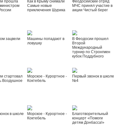
ии прошла
Как в Крыму снимали
Феодосийский отряд
 министром
Самые новые
МЧС принял участие в
России
приключения Шурика
акции Чистый берег
ом зацвели
Машины попадают в
В Феодосии прошел
ловушку
Второй
Международный
турнир по Стронгмен
кубок Поддубного
ии стартовал
Морское - Курортное -
Первый звонок в школе
ь Воздушное
Коктебель
№4
онок в школе
Морское - Курортное -
Благотворительный
Коктебель
концерт «Помоги
детям Донбасса!»