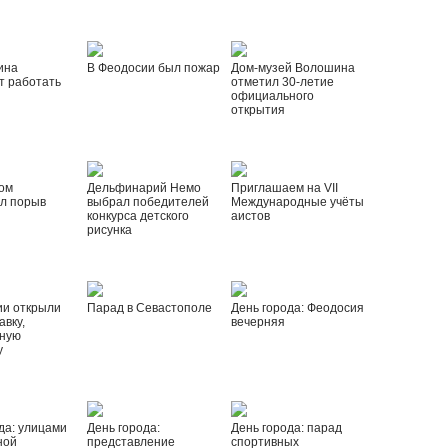
ина
В Феодосии был пожар
Дом-музей Волошина
т работать
отметил 30-летие
официального
открытия
ом
Дельфинарий Немо
Приглашаем на VII
л порыв
выбрал победителей
Международные учёты
конкурса детского
аистов
рисунка
ии открыли
Парад в Севастополе
День города: Феодосия
вку,
вечерняя
ную
у
да: улицами
День города:
День города: парад
ной
представление
спортивных