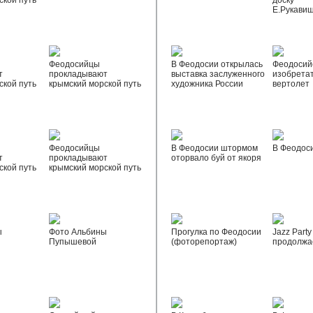
ской путь
доску
Е.Рукави
Феодосийцы
В Феодосии открылась
Феодосий
т
прокладывают
выставка заслуженного
изобрета
ской путь
крымский морской путь
художника России
вертолет
Феодосийцы
В Феодосии штормом
В Феодос
т
прокладывают
оторвало буй от якоря
ской путь
крымский морской путь
ы
Фото Альбины
Прогулка по Феодосии
Jazz Party
Пупышевой
(фоторепортаж)
продолжа