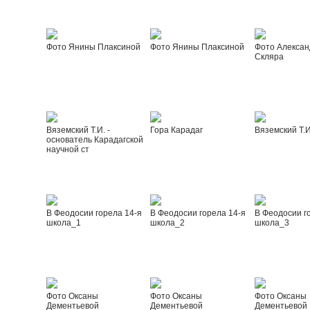
Фото Янины Плаксиной
Фото Янины Плаксиной
Фото Алексан
Скляра
Вяземский Т.И. -
Гора Карадаг
Вяземский Т.И
основатель Карадагской
научной ст
В Феодосии горела 14-я
В Феодосии горела 14-я
В Феодосии г
школа_1
школа_2
школа_3
Фото Оксаны
Фото Оксаны
Фото Оксаны
Дементьевой
Дементьевой
Дементьевой