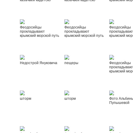
казачьей кадетско
казачьей кадетско
крымский мор
Феодосийцы
Феодосийцы
Феодосийцы
прокладывают
прокладывают
прокладываю
крымский морской путь
крымский морской путь
крымский мор
Недострой Януковича
пещеры
Феодосийцы
прокладываю
крымский мор
шторм
шторм
Фото Альбин
Пупышевой