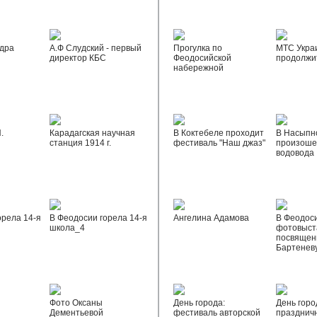
дра
А.Ф Слудский - первый
Прогулка по
МТС Укра
директор КБС
Феодосийской
продолжи
набережной
.
Карадагская научная
В Коктебеле проходит
В Насыпн
станция 1914 г.
фестиваль "Наш джаз"
произоше
водовода
орела 14-я
В Феодосии горела 14-я
Ангелина Адамова
В Феодос
школа_4
фотовыста
посвящен
Бартенев
Фото Оксаны
День города:
День горо
Дементьевой
фестиваль авторской
празднич