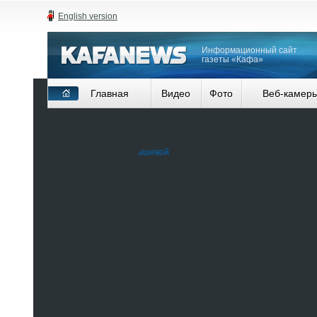
English version
Информационный сайт
газеты «Кафа»
Главная
Видео
Фото
Веб-камер