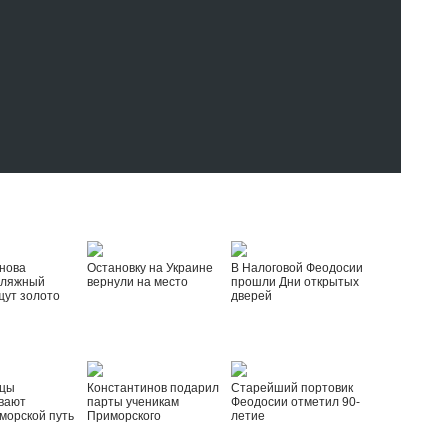
нова
Остановку на Украине
В Налоговой Феодосии
пляжный
вернули на место
прошли Дни открытых
щут золото
дверей
йцы
Константинов подарил
Старейший портовик
вают
парты ученикам
Феодосии отметил 90-
морской путь
Приморского
летие