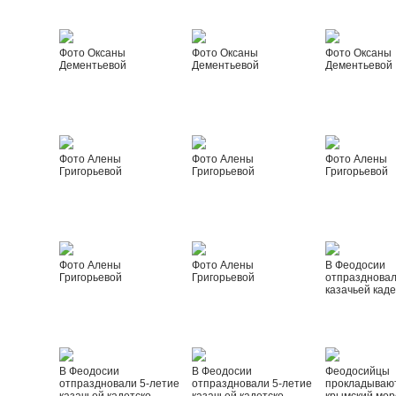
Фото Оксаны
Фото Оксаны
Фото Оксаны
Дементьевой
Дементьевой
Дементьевой
Фото Алены
Фото Алены
Фото Алены
Григорьевой
Григорьевой
Григорьевой
Фото Алены
Фото Алены
В Феодосии
Григорьевой
Григорьевой
отпраздновал
казачьей каде
В Феодосии
В Феодосии
Феодосийцы
отпраздновали 5-летие
отпраздновали 5-летие
прокладываю