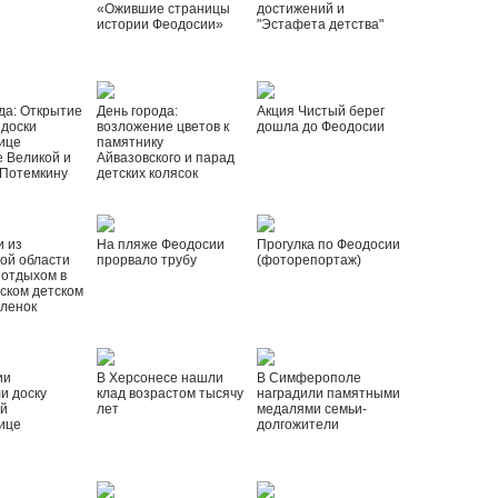
«Ожившие страницы
достижений и
истории Феодосии»
"Эстафета детства"
да: Открытие
День города:
Акция Чистый берег
 доски
возложение цветов к
дошла до Феодосии
ице
памятнику
 Великой и
Айвазовского и парад
 Потемкину
детских колясок
и из
На пляже Феодосии
Прогулка по Феодосии
ой области
прорвало трубу
(фоторепортаж)
 отдыхом в
ском детском
рленок
ии
В Херсонесе нашли
В Симферополе
и доску
клад возрастом тысячу
наградили памятными
ой
лет
медалями семьи-
ице
долгожители