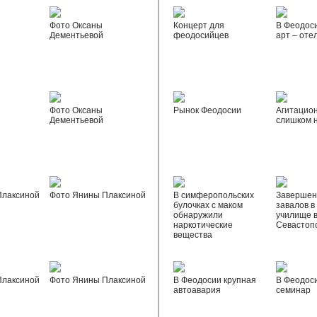
Фото Оксаны
Концерт для
В Феодос
Дементьевой
феодосийцев
арт – оте
Фото Оксаны
Рынок Феодосии
Агитацио
Дементьевой
слишком 
Плаксиной
Фото Янины Плаксиной
В симферопольских
Завершен
булочках с маком
завалов в
обнаружили
училище 
наркотические
Севастоп
вещества
Плаксиной
Фото Янины Плаксиной
В Феодосии крупная
В Феодос
автоавария
семинар