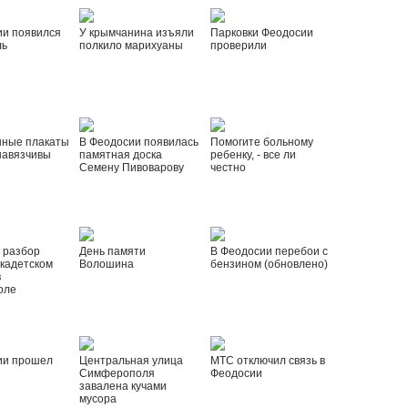
ии появился
У крымчанина изъяли
Парковки Феодосии
ль
полкило марихуаны
проверили
нные плакаты
В Феодосии появилась
Помогите больному
навязчивы
памятная доска
ребенку, - все ли
Семену Пивоварову
честно
 разбор
День памяти
В Феодосии перебои с
 кадетском
Волошина
бензином (обновлено)
в
оле
ии прошел
Центральная улица
МТС отключил связь в
Симферополя
Феодосии
завалена кучами
мусора