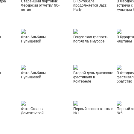
дра
Старейший портовик
В Коктебеле
В Феодос
Феодосии отметил 90-
продолжается Jazz
встреча с
летие
Party
культуры 
ы
Фото Альбины
Генуэзская крепость
В Курортн
Пупышевой
погрязла в мусоре
каштаны
ы
Фото Альбины
Второй день джазового
В Феодос
Пупышевой
фестиваля в
фестивал
Коктебеле
братство
Фото Оксаны
Первый звонок в школе
Первый зв
Дементьевой
№1
№5