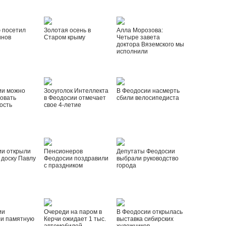
 посетил
Золотая осень в
Алла Морозова:
инов
Старом крыму
Четыре завета
доктора Вяземского мы
исполнили
ии можно
Зооуголок Интеллекта
В Феодосии насмерть
овать
в Феодосии отмечает
сбили велосипедиста
ость
свое 4-летие
ии открыли
Пенсионеров
Депутаты Феодосии
доску Павлу
Феодосии поздравили
выбрали руководство
с праздником
города
ии
Очереди на паром в
В Феодосии открылась
ли памятную
Керчи ожидает 1 тыс.
выставка сибирских