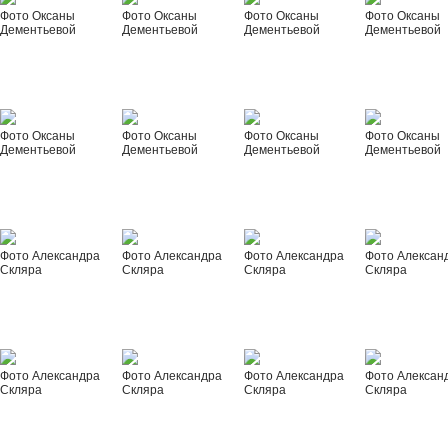
Фото Оксаны
Фото Оксаны
Фото Оксаны
Фото Оксаны
Дементьевой
Дементьевой
Дементьевой
Дементьевой
Фото Оксаны
Фото Оксаны
Фото Оксаны
Фото Оксаны
Дементьевой
Дементьевой
Дементьевой
Дементьевой
Фото Александра
Фото Александра
Фото Александра
Фото Алексан
Скляра
Скляра
Скляра
Скляра
Фото Александра
Фото Александра
Фото Александра
Фото Алексан
Скляра
Скляра
Скляра
Скляра