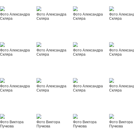
Фото Александра
Фото Александра
Фото Александра
Фото Алексан
Скляра
Скляра
Скляра
Скляра
Фото Александра
Фото Александра
Фото Александра
Фото Алексан
Скляра
Скляра
Скляра
Скляра
Фото Александра
Фото Александра
Фото Александра
Фото Алексан
Скляра
Скляра
Скляра
Скляра
Фото Виктора
Фото Виктора
Фото Виктора
Фото Виктора
Пучкова
Пучкова
Пучкова
Пучкова