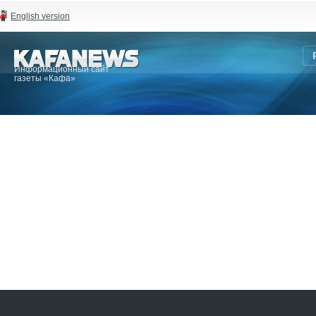
English version
Информационный сайт
газеты «Кафа»