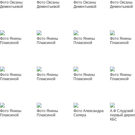
Фото Оксаны
Фото Оксаны
Фото Оксаны
Фото Оксаны
Дементьевой
Дементьевой
Дементьевой
Дементьевой
Фото Янины
Фото Янины
Фото Янины
Фото Янины
Плаксиной
Плаксиной
Плаксиной
Плаксиной
Фото Янины
Фото Янины
Фото Янины
Фото Янины
Плаксиной
Плаксиной
Плаксиной
Плаксиной
Фото Янины
Фото Янины
Фото Александра
А.Ф Слудский 
Плаксиной
Плаксиной
Скляра
первый дирек
КБС