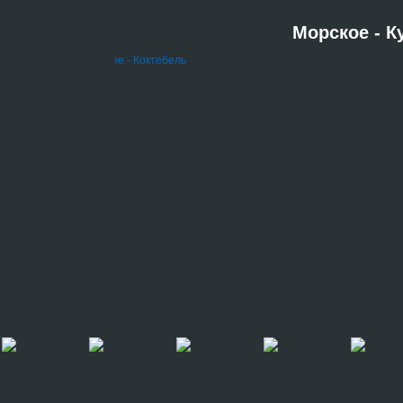
Морское - К