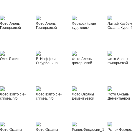
Фото Алены
Фото Алены
Феодосийские
Латиф Казбек
Григорьевой
Григорьевой
художники
Оксана Курен
Олег Яхнин
В. Иоффе и
Фото Алены
Фото Алены
О.Курбенина
григорьевой
григорьевой
Фото взято с e-
Фото взято с e-
Фото Оксаны
Фото Оксаны
crimea.info
crimea.info
Дементьевой
Дементьевой
Фото Оксаны
Фото Оксаны
Рынок Феодосии_1
Рынок Феодос