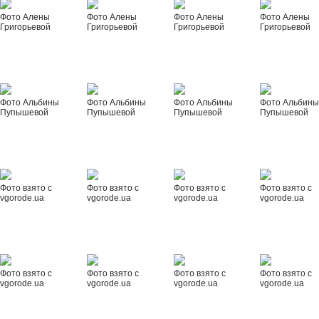
Фото Алены
Фото Алены
Фото Алены
Фото Алены
Григорьевой
Григорьевой
Григорьевой
Григорьевой
Фото Альбины
Фото Альбины
Фото Альбины
Фото Альбин
Пупышевой
Пупышевой
Пупышевой
Пупышевой
Фото взято с
Фото взято с
Фото взято с
Фото взято с
vgorode.ua
vgorode.ua
vgorode.ua
vgorode.ua
Фото взято с
Фото взято с
Фото взято с
Фото взято с
vgorode.ua
vgorode.ua
vgorode.ua
vgorode.ua