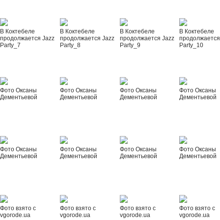
В Коктебеле
В Коктебеле
В Коктебеле
В Коктебеле
продолжается Jazz
продолжается Jazz
продолжается Jazz
продолжается
Party_7
Party_8
Party_9
Party_10
Фото Оксаны
Фото Оксаны
Фото Оксаны
Фото Оксаны
Дементьевой
Дементьевой
Дементьевой
Дементьевой
Фото Оксаны
Фото Оксаны
Фото Оксаны
Фото Оксаны
Дементьевой
Дементьевой
Дементьевой
Дементьевой
Фото взято с
Фото взято с
Фото взято с
Фото взято с
vgorode.ua
vgorode.ua
vgorode.ua
vgorode.ua