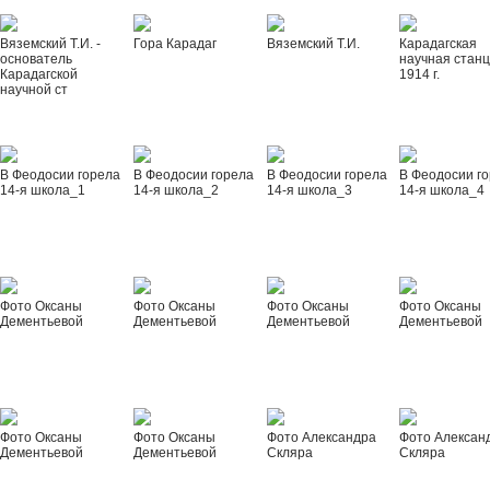
Вяземский Т.И. -
Гора Карадаг
Вяземский Т.И.
Карадагская
основатель
научная стан
Карадагской
1914 г.
научной ст
В Феодосии горела
В Феодосии горела
В Феодосии горела
В Феодосии г
14-я школа_1
14-я школа_2
14-я школа_3
14-я школа_4
Фото Оксаны
Фото Оксаны
Фото Оксаны
Фото Оксаны
Дементьевой
Дементьевой
Дементьевой
Дементьевой
Фото Оксаны
Фото Оксаны
Фото Александра
Фото Алексан
Дементьевой
Дементьевой
Скляра
Скляра