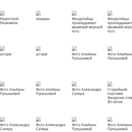
Недострой
пещеры
Феодосийцы
Феодосийцы
Януковича
прокладывают
прокладываю
крымский морской
крымский мор
путь
путь
шторм
шторм
Фото Альбины
Фото Альбин
Пупышевой
Пупышевой
Фото Альбины
Фото Альбины
Фото Александра
Старейший
Пупышевой
Пупышевой
Скляра
портовик
Феодосии отм
90-летие
Фото Александра
Фото Александра
Фото Альбины
Фото Альбин
Скляра
Скляра
Пупышевой
Пупышевой