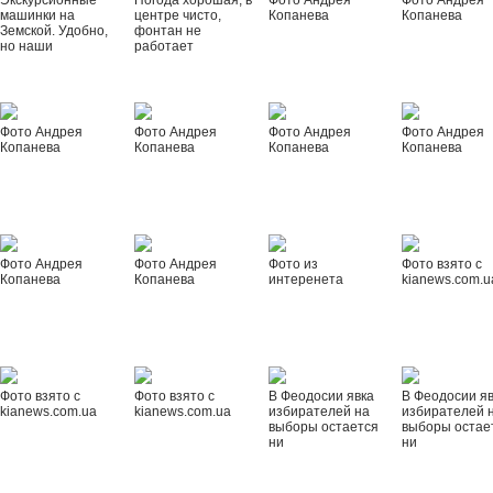
Экскурсионные
Погода хорошая, в
Фото Андрея
Фото Андрея
машинки на
центре чисто,
Копанева
Копанева
Земской. Удобно,
фонтан не
но наши
работает
Фото Андрея
Фото Андрея
Фото Андрея
Фото Андрея
Копанева
Копанева
Копанева
Копанева
Фото Андрея
Фото Андрея
Фото из
Фото взято с
Копанева
Копанева
интеренета
kianews.com.u
Фото взято с
Фото взято с
В Феодосии явка
В Феодосии я
kianews.com.ua
kianews.com.ua
избирателей на
избирателей 
выборы остается
выборы остае
ни
ни