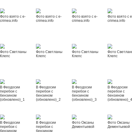
Фото взято с e-
Фото взято с e-
Фото взято с e-
Фото взято с e
crimea.info
crimea.info
crimea.info
crimea.info
Фото Светланы
Фото Светланы
Фото Светланы
Фото Светла
Клепс
Клепс
Клепс
Клепс
В Феодосии
В Феодосии
В Феодосии
В Феодосии
перебои с
перебои с
перебои с
перебои с
бензином
бензином
бензином
бензином
(обновлено)_1
(обновлено)_2
(обновлено)_3
(обновлено)_
В Феодосии
В Феодосии
Фото Оксаны
Фото Оксаны
перебои с
перебои с
Дементьевой
Дементьевой
бензином
бензином