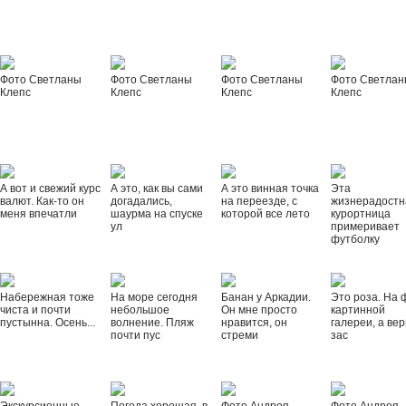
Фото Светланы
Фото Светланы
Фото Светланы
Фото Светла
Клепс
Клепс
Клепс
Клепс
А вот и свежий курс
А это, как вы сами
А это винная точка
Эта
валют. Как-то он
догадались,
на переезде, с
жизнерадостн
меня впечатли
шаурма на спуске
которой все лето
курортница
ул
примеривает
футболку
Набережная тоже
На море сегодня
Банан у Аркадии.
Это роза. На 
чиста и почти
небольшое
Он мне просто
картинной
пустынна. Осень...
волнение. Пляж
нравится, он
галереи, а вер
почти пус
стреми
зас