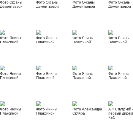
Фото Оксаны
Фото Оксаны
Фото Оксаны
Фото Оксаны
Дементьевой
Дементьевой
Дементьевой
Дементьевой
Фото Янины
Фото Янины
Фото Янины
Фото Янины
Плаксиной
Плаксиной
Плаксиной
Плаксиной
Фото Янины
Фото Янины
Фото Янины
Фото Янины
Плаксиной
Плаксиной
Плаксиной
Плаксиной
Фото Янины
Фото Янины
Фото Александра
А.Ф Слудский 
Плаксиной
Плаксиной
Скляра
первый дирек
КБС