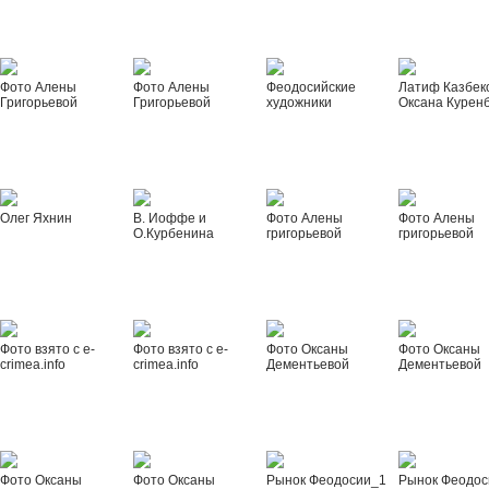
Фото Алены
Фото Алены
Феодосийские
Латиф Казбек
Григорьевой
Григорьевой
художники
Оксана Курен
Олег Яхнин
В. Иоффе и
Фото Алены
Фото Алены
О.Курбенина
григорьевой
григорьевой
Фото взято с e-
Фото взято с e-
Фото Оксаны
Фото Оксаны
crimea.info
crimea.info
Дементьевой
Дементьевой
Фото Оксаны
Фото Оксаны
Рынок Феодосии_1
Рынок Феодос