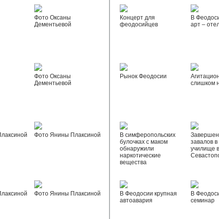
Фото Оксаны
Концерт для
В Феодос
Дементьевой
феодосийцев
арт – оте
Фото Оксаны
Рынок Феодосии
Агитацио
Дементьевой
слишком 
Плаксиной
Фото Янины Плаксиной
В симферопольских
Завершен
булочках с маком
завалов в
обнаружили
училище 
наркотические
Севастоп
вещества
Плаксиной
Фото Янины Плаксиной
В Феодосии крупная
В Феодос
автоавария
семинар