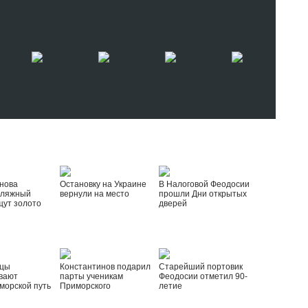
нова
Остановку на Украине
В Налоговой Феодосии
пляжный
вернули на место
прошли Дни открытых
щут золото
дверей
йцы
Константинов подарил
Старейший портовик
вают
парты ученикам
Феодосии отметил 90-
морской путь
Приморского
летие