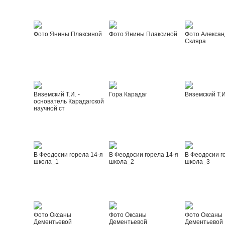
Фото Янины Плаксиной
Фото Янины Плаксиной
Фото Алексан
Скляра
Вяземский Т.И. -
Гора Карадаг
Вяземский Т.И
основатель Карадагской
научной ст
В Феодосии горела 14-я
В Феодосии горела 14-я
В Феодосии г
школа_1
школа_2
школа_3
Фото Оксаны
Фото Оксаны
Фото Оксаны
Дементьевой
Дементьевой
Дементьевой