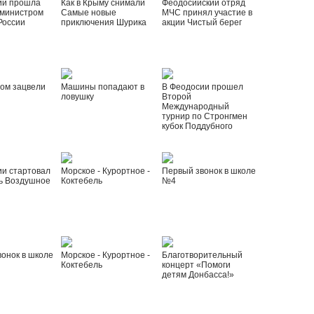
ии прошла
Как в Крыму снимали
Феодосийский отряд
 министром
Самые новые
МЧС принял участие в
России
приключения Шурика
акции Чистый берег
ом зацвели
Машины попадают в
В Феодосии прошел
ловушку
Второй
Международный
турнир по Стронгмен
кубок Поддубного
ии стартовал
Морское - Курортное -
Первый звонок в школе
ь Воздушное
Коктебель
№4
онок в школе
Морское - Курортное -
Благотворительный
Коктебель
концерт «Помоги
детям Донбасса!»