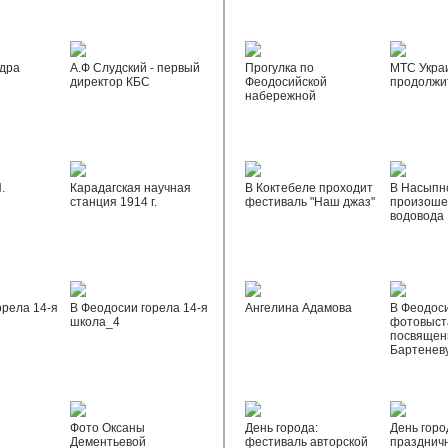
дра
А.Ф Слудский - первый
Прогулка по
МТС Укра
директор КБС
Феодосийской
продолжи
набережной
.
Карадагская научная
В Коктебеле проходит
В Насыпн
станция 1914 г.
фестиваль "Наш джаз"
произоше
водовода
орела 14-я
В Феодосии горела 14-я
Ангелина Адамова
В Феодос
школа_4
фотовыста
посвящен
Бартенев
Фото Оксаны
День города:
День горо
Дементьевой
фестиваль авторской
празднич