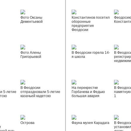
Фото Оксаны
Константинов посетил
Феодосию
Дементьевой
оборонные
Констант
предприятия
Феодосии
Фото Алены
В Феодосии горела 14-
В Феодос
Григорьевой
я школа
регистрир
недвижим
В Феодосии
На перекрестке
В Феодос
и 5-летие
отпраздновали 5-летие
Горбачева и Федько
памятную 
тско
казачьей кадетско
большая авария
1
Острова
Фауна музея Карадага
В Феодос
т
установи