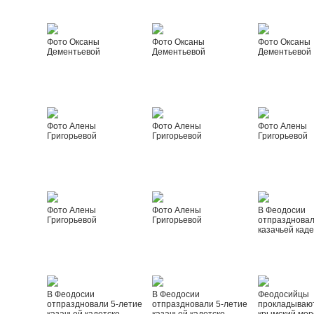
Фото Оксаны
Фото Оксаны
Фото Оксаны
Дементьевой
Дементьевой
Дементьевой
Фото Алены
Фото Алены
Фото Алены
Григорьевой
Григорьевой
Григорьевой
Фото Алены
Фото Алены
В Феодосии
Григорьевой
Григорьевой
отпраздновал
казачьей каде
В Феодосии
В Феодосии
Феодосийцы
отпраздновали 5-летие
отпраздновали 5-летие
прокладываю