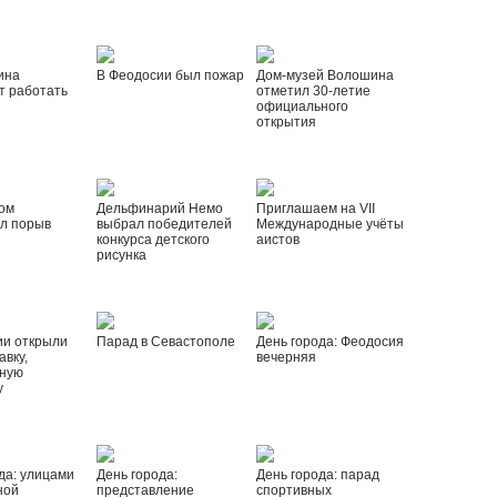
ина
В Феодосии был пожар
Дом-музей Волошина
т работать
отметил 30-летие
официального
открытия
ом
Дельфинарий Немо
Приглашаем на VII
л порыв
выбрал победителей
Международные учёты
конкурса детского
аистов
рисунка
ии открыли
Парад в Севастополе
День города: Феодосия
вку,
вечерняя
ную
у
да: улицами
День города:
День города: парад
ной
представление
спортивных