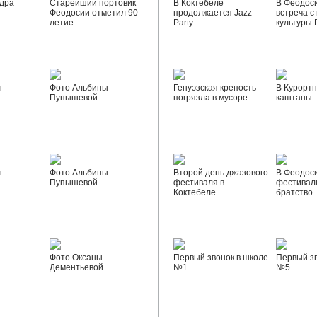
дра
Старейший портовик
В Коктебеле
В Феодос
Феодосии отметил 90-
продолжается Jazz
встреча с
летие
Party
культуры 
ы
Фото Альбины
Генуэзская крепость
В Курортн
Пупышевой
погрязла в мусоре
каштаны
ы
Фото Альбины
Второй день джазового
В Феодос
Пупышевой
фестиваля в
фестивал
Коктебеле
братство
Фото Оксаны
Первый звонок в школе
Первый зв
Дементьевой
№1
№5