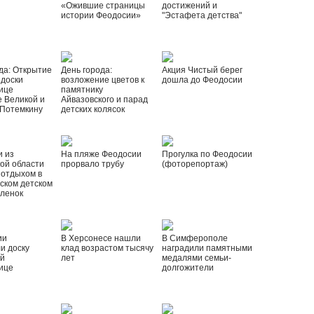
«Ожившие страницы
достижений и
истории Феодосии»
"Эстафета детства"
да: Открытие
День города:
Акция Чистый берег
 доски
возложение цветов к
дошла до Феодосии
ице
памятнику
 Великой и
Айвазовского и парад
 Потемкину
детских колясок
и из
На пляже Феодосии
Прогулка по Феодосии
ой области
прорвало трубу
(фоторепортаж)
 отдыхом в
ском детском
рленок
ии
В Херсонесе нашли
В Симферополе
и доску
клад возрастом тысячу
наградили памятными
ой
лет
медалями семьи-
ице
долгожители