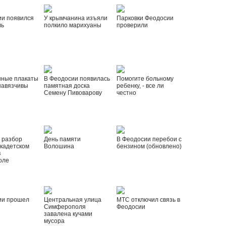
ии появился
У крымчанина изъяли
Парковки Феодосии
ль
полкило марихуаны
проверили
нные плакаты
В Феодосии появилась
Помогите больному
навязчивы
памятная доска
ребенку, - все ли
Семену Пивоварову
честно
 разбор
День памяти
В Феодосии перебои с
 кадетском
Волошина
бензином (обновлено)
в
оле
ии прошел
Центральная улица
МТС отключил связь в
Симферополя
Феодосии
завалена кучами
мусора