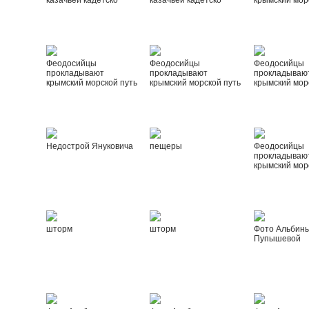
казачьей кадетско
казачьей кадетско
крымский мор
Феодосийцы
Феодосийцы
Феодосийцы
прокладывают
прокладывают
прокладываю
крымский морской путь
крымский морской путь
крымский мор
Недострой Януковича
пещеры
Феодосийцы
прокладываю
крымский мор
шторм
шторм
Фото Альбин
Пупышевой