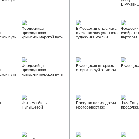
ской путь
доску
Е.Рукави
Феодосийцы
В Феодосии открылась
Феодосий
т
прокладывают
выставка заслуженного
изобрета
ской путь
крымский морской путь
художника России
вертолет
Феодосийцы
В Феодосии штормом
В Феодос
т
прокладывают
оторвало буй от якоря
ской путь
крымский морской путь
ы
Фото Альбины
Прогулка по Феодосии
Jazz Party
Пупышевой
(фоторепортаж)
продолжа