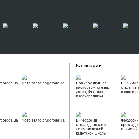
Категории
vgorode.ua
Фото взято с vgorode.ua
Ночь под ФМС за
В Крыму с
паспортом: слезы,
открыли 
давка, блатные
сезон и и
внеочередники
vgorode.ua
Фото взято с vgorode.ua
В Феодосии
Феодоси
отпраздновали 5-
проклады
летие казачьей
крымский 
кадетской школы