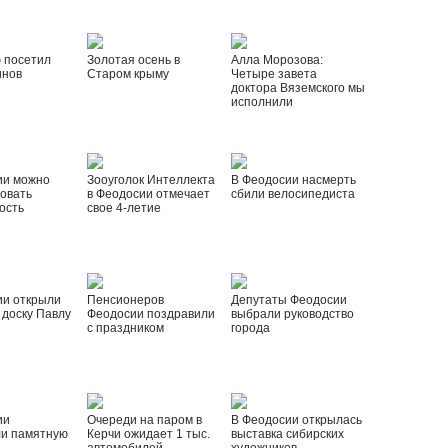
 посетил
Золотая осень в
Алла Морозова:
инов
Старом крыму
Четыре завета
доктора Вяземского мы
исполнили
ии можно
Зооуголок Интеллекта
В Феодосии насмерть
овать
в Феодосии отмечает
сбили велосипедиста
ость
свое 4-летие
ии открыли
Пенсионеров
Депутаты Феодосии
доску Павлу
Феодосии поздравили
выбрали руководство
с праздником
города
ии
Очереди на паром в
В Феодосии открылась
ли памятную
Керчи ожидает 1 тыс.
выставка сибирских