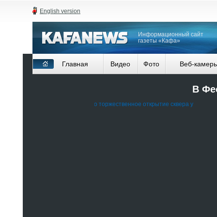
English version
Информационный сайт
газеты «Кафа»
Главная
Видео
Фото
Веб-камер
В Фе