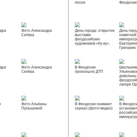
песни
Феодосии
дра
Фото Александра
День города: открытие
День горо
Скляра
выставки
памятной
феодосийских
императр
художников «Ку-ку».
Екатерине
Григорию
дра
Фото Александра
В Феодосии
Школьник
Скляра
произошло ДТП
Ульяновск
довольны
феодосий
лагере О
ы
Фото Альбины
В Феодосии снимают
В Феодос
Пупышевой
сериал (фото+видео)
установил
российск
императр