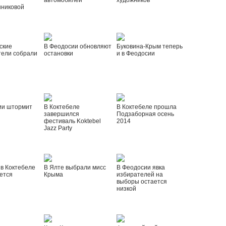
автомобилей
художников
шниковой
ские
В Феодосии обновляют
Буковина-Крым теперь
тели собрали
остановки
и в Феодосии
ии штормит
В Коктебеле
В Коктебеле прошла
завершился
Подзаборная осень
фестиваль Koktebel
2014
Jazz Party
 в Коктебеле
В Ялте выбрали мисс
В Феодосии явка
ется
Крыма
избирателей на
выборы остается
низкой