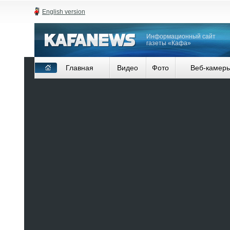
English version
Информационный сайт
газеты «Кафа»
Главная
Видео
Фото
Веб-камер