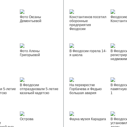
Фото Оксаны
Константинов посетил
Феодосию
Дементьевой
оборонные
Констант
предприятия
Феодосии
Фото Алены
В Феодосии горела 14-
В Феодос
Григорьевой
я школа
регистрир
недвижим
В Феодосии
На перекрестке
В Феодос
и 5-летие
отпраздновали 5-летие
Горбачева и Федько
памятную 
тско
казачьей кадетско
большая авария
1
Острова
Фауна музея Карадага
В Феодос
т
установи