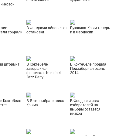
автомобилей
художников
шниковой
ские
В Феодосии обновляют
Буковина-Крым теперь
тели собрали
остановки
и в Феодосии
ии штормит
В Коктебеле
В Коктебеле прошла
завершился
Подзаборная осень
фестиваль Koktebel
2014
Jazz Party
 в Коктебеле
В Ялте выбрали мисс
В Феодосии явка
ется
Крыма
избирателей на
выборы остается
низкой