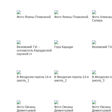
Фото Янины Плаксиной
Фото Янины Плаксиной
Фото Алексан
Скляра
Вяземский Т.И. -
Гора Карадаг
Вяземский Т.И
основатель Карадагской
научной ст
В Феодосии горела 14-я
В Феодосии горела 14-я
В Феодосии г
школа_1
школа_2
школа_3
Фото Оксаны
Фото Оксаны
Фото Оксаны
Дементьевой
Дементьевой
Дементьевой