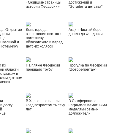
«Ожившие страницы
достижений и
истории Феодосии»
"Эстафета детства"
да: Открытие
День города:
Акция Чистый берег
 доски
возложение цветов к
дошла до Феодосии
ице
памятнику
 Великой и
Айвазовского и парад
 Потемкину
детских колясок
и из
На пляже Феодосии
Прогулка по Феодосии
ой области
прорвало трубу
(фоторепортаж)
 отдыхом в
ском детском
рленок
ии
В Херсонесе нашли
В Симферополе
и доску
клад возрастом тысячу
наградили памятными
ой
лет
медалями семьи-
ице
долгожители