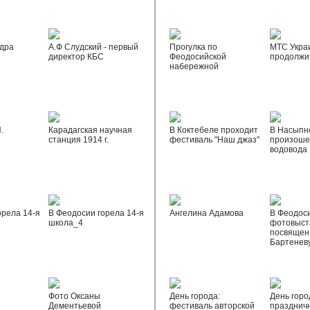
дра
А.Ф Слудский - первый
Прогулка по
МТС Укра
директор КБС
Феодосийской
продолжи
набережной
.
Карадагская научная
В Коктебеле проходит
В Насыпн
станция 1914 г.
фестиваль "Наш джаз"
произоше
водовода
орела 14-я
В Феодосии горела 14-я
Ангелина Адамова
В Феодос
школа_4
фотовыста
посвящен
Бартенев
Фото Оксаны
День города:
День горо
Дементьевой
фестиваль авторской
празднич