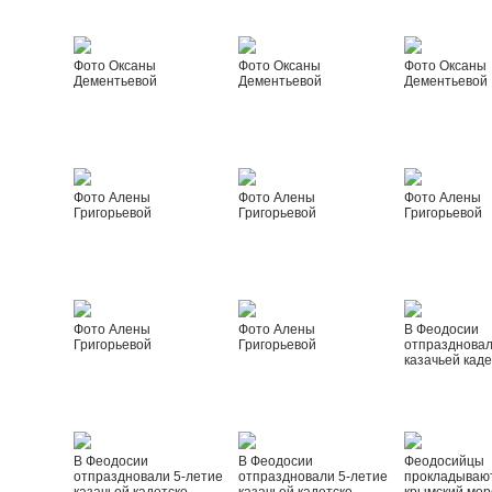
Фото Оксаны
Фото Оксаны
Фото Оксаны
Дементьевой
Дементьевой
Дементьевой
Фото Алены
Фото Алены
Фото Алены
Григорьевой
Григорьевой
Григорьевой
Фото Алены
Фото Алены
В Феодосии
Григорьевой
Григорьевой
отпраздновал
казачьей каде
В Феодосии
В Феодосии
Феодосийцы
отпраздновали 5-летие
отпраздновали 5-летие
прокладываю