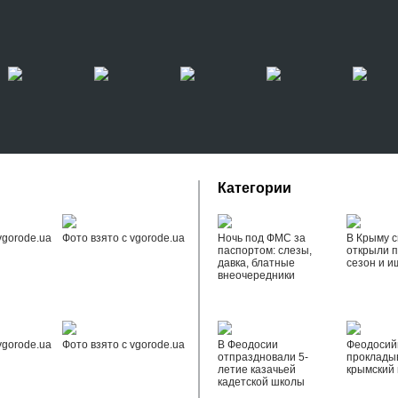
Категории
vgorode.ua
Фото взято с vgorode.ua
Ночь под ФМС за
В Крыму с
паспортом: слезы,
открыли 
давка, блатные
сезон и и
внеочередники
vgorode.ua
Фото взято с vgorode.ua
В Феодосии
Феодоси
отпраздновали 5-
проклады
летие казачьей
крымский 
кадетской школы