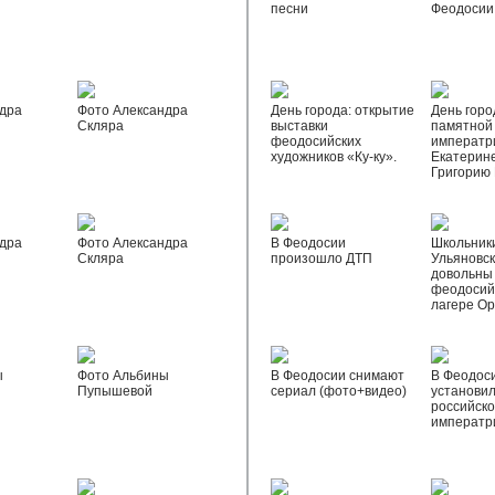
песни
Феодосии
дра
Фото Александра
День города: открытие
День горо
Скляра
выставки
памятной
феодосийских
императр
художников «Ку-ку».
Екатерине
Григорию
дра
Фото Александра
В Феодосии
Школьник
Скляра
произошло ДТП
Ульяновск
довольны
феодосий
лагере О
ы
Фото Альбины
В Феодосии снимают
В Феодос
Пупышевой
сериал (фото+видео)
установил
российск
императр