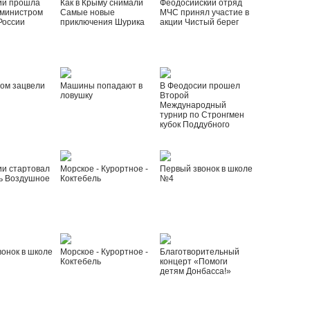
ии прошла
Как в Крыму снимали
Феодосийский отряд
 министром
Самые новые
МЧС принял участие в
России
приключения Шурика
акции Чистый берег
ом зацвели
Машины попадают в
В Феодосии прошел
ловушку
Второй
Международный
турнир по Стронгмен
кубок Поддубного
ии стартовал
Морское - Курортное -
Первый звонок в школе
ь Воздушное
Коктебель
№4
онок в школе
Морское - Курортное -
Благотворительный
Коктебель
концерт «Помоги
детям Донбасса!»