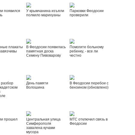
ии появился
У крымчанина изъяли
Парковки Феодосии
ль
полкило марихуаны
проверили
нные плакаты
В Феодосии появилась
Помогите больному
навязчивы
памятная доска
ребенку, - все ли
Семену Пивоварову
честно
 разбор
День памяти
В Феодосии перебои с
 кадетском
Волошина
бензином (обновлено)
в
оле
ии прошел
Центральная улица
МТС отключил связь в
Симферополя
Феодосии
завалена кучами
мусора