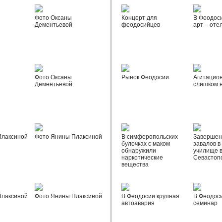
Фото Оксаны
Концерт для
В Феодос
Дементьевой
феодосийцев
арт – оте
Фото Оксаны
Рынок Феодосии
Агитацио
Дементьевой
слишком 
Плаксиной
Фото Янины Плаксиной
В симферопольских
Завершен
булочках с маком
завалов в
обнаружили
училище 
наркотические
Севастоп
вещества
Плаксиной
Фото Янины Плаксиной
В Феодосии крупная
В Феодос
автоавария
семинар