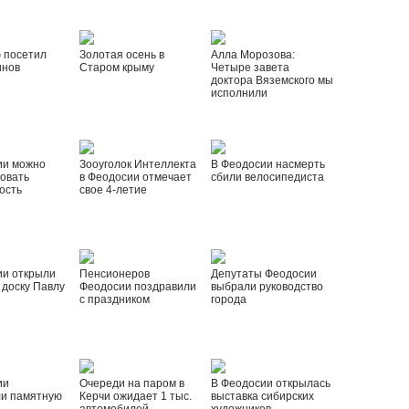
 посетил
Золотая осень в
Алла Морозова:
инов
Старом крыму
Четыре завета
доктора Вяземского мы
исполнили
ии можно
Зооуголок Интеллекта
В Феодосии насмерть
овать
в Феодосии отмечает
сбили велосипедиста
ость
свое 4-летие
ии открыли
Пенсионеров
Депутаты Феодосии
доску Павлу
Феодосии поздравили
выбрали руководство
с праздником
города
ии
Очереди на паром в
В Феодосии открылась
ли памятную
Керчи ожидает 1 тыс.
выставка сибирских