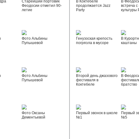
дра
Старейший портовик
В Коктебеле
В Феодос
Феодосии отметил 90-
продолжается Jazz
встреча с
летие
Party
культуры 
ы
Фото Альбины
Генуэзская крепость
В Курортн
Пупышевой
погрязла в мусоре
каштаны
ы
Фото Альбины
Второй день джазового
В Феодос
Пупышевой
фестиваля в
фестивал
Коктебеле
братство
Фото Оксаны
Первый звонок в школе
Первый зв
Дементьевой
№1
№5