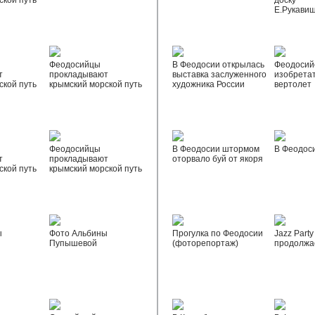
ской путь
доску
Е.Рукави
Феодосийцы
В Феодосии открылась
Феодосий
т
прокладывают
выставка заслуженного
изобрета
ской путь
крымский морской путь
художника России
вертолет
Феодосийцы
В Феодосии штормом
В Феодос
т
прокладывают
оторвало буй от якоря
ской путь
крымский морской путь
ы
Фото Альбины
Прогулка по Феодосии
Jazz Party
Пупышевой
(фоторепортаж)
продолжа