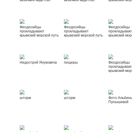
казачьей кадетско
казачьей кадетско
крымский мор
Феодосийцы
Феодосийцы
Феодосийцы
прокладывают
прокладывают
прокладываю
крымский морской путь
крымский морской путь
крымский мор
Недострой Януковича
пещеры
Феодосийцы
прокладываю
крымский мор
шторм
шторм
Фото Альбин
Пупышевой