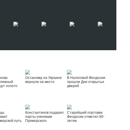
нова
Остановку на Украине
В Налоговой Феодосии
пляжный
вернули на место
прошли Дни открытых
щут золото
дверей
йцы
Константинов подарил
Старейший портовик
вают
парты ученикам
Феодосии отметил 90-
морской путь
Приморского
летие