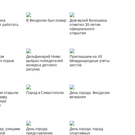
ина
В Феодосии был пожар
Дом-музей Волошина
т работать
отметил 30-летие
официального
открытия
ом
Дельфинарий Немо
Приглашаем на VII
л порыв
выбрал победителей
Международные учёты
конкурса детского
аистов
рисунка
ии открыли
Парад в Севастополе
День города: Феодосия
вку,
вечерняя
ную
у
да: улицами
День города:
День города: парад
ной
представление
спортивных