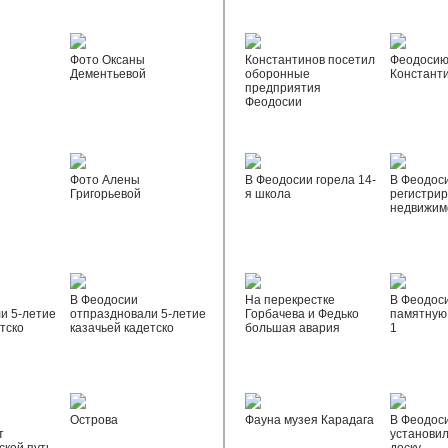
Фото Оксаны
Константинов посетил
Феодосию
Дементьевой
оборонные
Констант
предприятия
Феодосии
Фото Алены
В Феодосии горела 14-
В Феодос
Григорьевой
я школа
регистрир
недвижим
В Феодосии
На перекрестке
В Феодос
и 5-летие
отпраздновали 5-летие
Горбачева и Федько
памятную 
тско
казачьей кадетско
большая авария
1
Острова
Фауна музея Карадага
В Феодос
т
установи