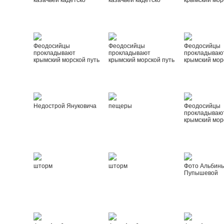
казачьей кадетско
казачьей кадетско
крымский мор
Феодосийцы
Феодосийцы
Феодосийцы
прокладывают
прокладывают
прокладываю
крымский морской путь
крымский морской путь
крымский мор
Недострой Януковича
пещеры
Феодосийцы
прокладываю
крымский мор
шторм
шторм
Фото Альбин
Пупышевой