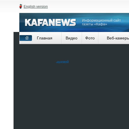
English version
Информационный сайт
газеты «Кафа»
Главная
Видео
Фото
Веб-камер