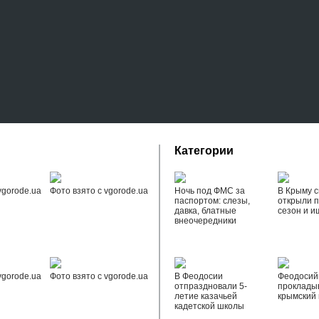
Категории
vgorode.ua
Фото взято с vgorode.ua
Ночь под ФМС за
В Крыму с
паспортом: слезы,
открыли 
давка, блатные
сезон и и
внеочередники
vgorode.ua
Фото взято с vgorode.ua
В Феодосии
Феодоси
отпраздновали 5-
проклады
летие казачьей
крымский 
кадетской школы