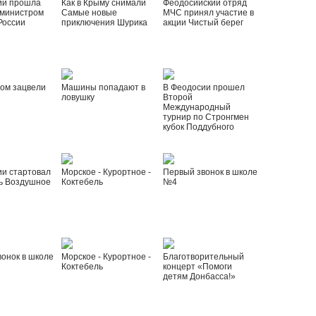
ии прошла
Как в Крыму снимали
Феодосийский отряд
 министром
Самые новые
МЧС принял участие в
России
приключения Шурика
акции Чистый берег
ом зацвели
Машины попадают в
В Феодосии прошел
ловушку
Второй
Международный
турнир по Стронгмен
кубок Поддубного
ии стартовал
Морское - Курортное -
Первый звонок в школе
ь Воздушное
Коктебель
№4
онок в школе
Морское - Курортное -
Благотворительный
Коктебель
концерт «Помоги
детям Донбасса!»