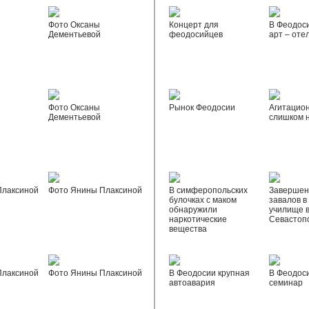
Фото Оксаны
Концерт для
В Феодос
Дементьевой
феодосийцев
арт – оте
Фото Оксаны
Рынок Феодосии
Агитацио
Дементьевой
слишком 
Плаксиной
Фото Янины Плаксиной
В симферопольских
Завершен
булочках с маком
завалов в
обнаружили
училище 
наркотические
Севастоп
вещества
Плаксиной
Фото Янины Плаксиной
В Феодосии крупная
В Феодос
автоавария
семинар