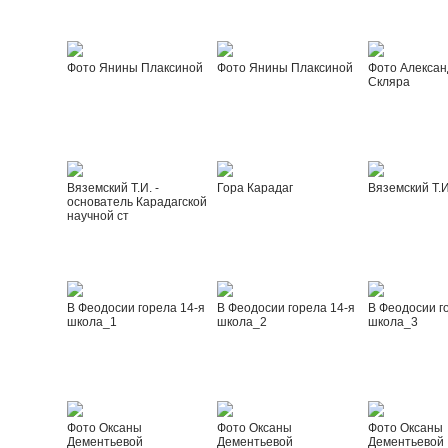
Фото Янины Плаксиной
Фото Янины Плаксиной
Фото Алексан
Скляра
Вяземский Т.И. -
Гора Карадаг
Вяземский Т.И
основатель Карадагской
научной ст
В Феодосии горела 14-я
В Феодосии горела 14-я
В Феодосии г
школа_1
школа_2
школа_3
Фото Оксаны
Фото Оксаны
Фото Оксаны
Дементьевой
Дементьевой
Дементьевой