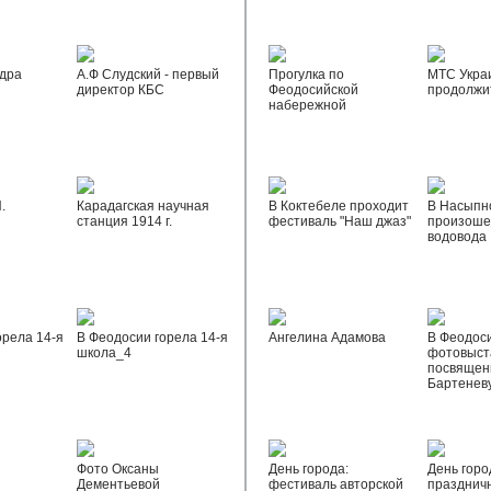
дра
А.Ф Слудский - первый
Прогулка по
МТС Укра
директор КБС
Феодосийской
продолжи
набережной
.
Карадагская научная
В Коктебеле проходит
В Насыпн
станция 1914 г.
фестиваль "Наш джаз"
произоше
водовода
орела 14-я
В Феодосии горела 14-я
Ангелина Адамова
В Феодос
школа_4
фотовыста
посвящен
Бартенев
Фото Оксаны
День города:
День горо
Дементьевой
фестиваль авторской
празднич