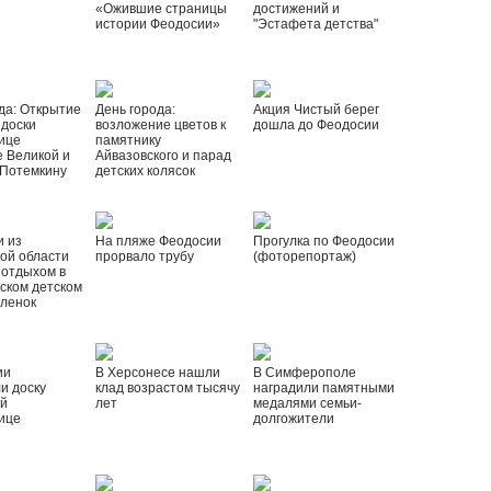
«Ожившие страницы
достижений и
истории Феодосии»
"Эстафета детства"
да: Открытие
День города:
Акция Чистый берег
 доски
возложение цветов к
дошла до Феодосии
ице
памятнику
 Великой и
Айвазовского и парад
 Потемкину
детских колясок
и из
На пляже Феодосии
Прогулка по Феодосии
ой области
прорвало трубу
(фоторепортаж)
 отдыхом в
ском детском
рленок
ии
В Херсонесе нашли
В Симферополе
и доску
клад возрастом тысячу
наградили памятными
ой
лет
медалями семьи-
ице
долгожители