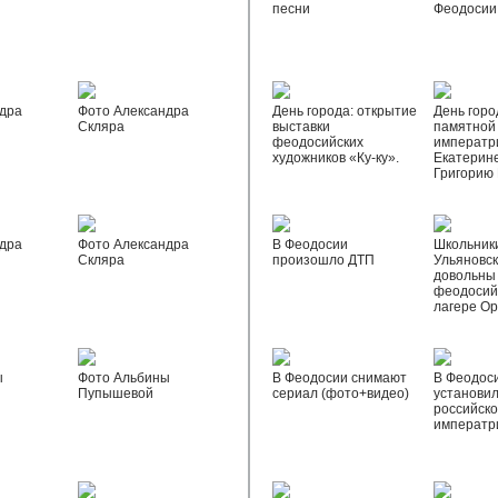
песни
Феодосии
дра
Фото Александра
День города: открытие
День горо
Скляра
выставки
памятной
феодосийских
императр
художников «Ку-ку».
Екатерине
Григорию
дра
Фото Александра
В Феодосии
Школьник
Скляра
произошло ДТП
Ульяновск
довольны
феодосий
лагере О
ы
Фото Альбины
В Феодосии снимают
В Феодос
Пупышевой
сериал (фото+видео)
установил
российск
императр