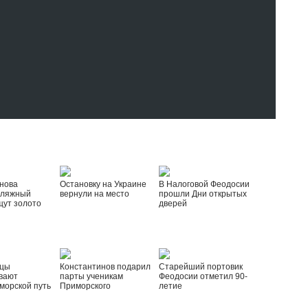
нова
Остановку на Украине
В Налоговой Феодосии
пляжный
вернули на место
прошли Дни открытых
щут золото
дверей
йцы
Константинов подарил
Старейший портовик
вают
парты ученикам
Феодосии отметил 90-
морской путь
Приморского
летие