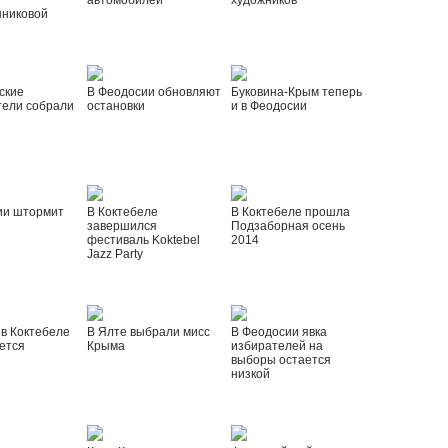
автомобилей
художников
шниковой
ские
В Феодосии обновляют
Буковина-Крым теперь
тели собрали
остановки
и в Феодосии
ии штормит
В Коктебеле
В Коктебеле прошла
завершился
Подзаборная осень
фестиваль Koktebel
2014
Jazz Party
 в Коктебеле
В Ялте выбрали мисс
В Феодосии явка
ется
Крыма
избирателей на
выборы остается
низкой