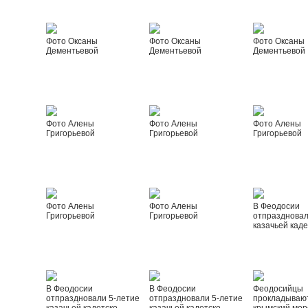
Фото Оксаны
Фото Оксаны
Фото Оксаны
Дементьевой
Дементьевой
Дементьевой
Фото Алены
Фото Алены
Фото Алены
Григорьевой
Григорьевой
Григорьевой
Фото Алены
Фото Алены
В Феодосии
Григорьевой
Григорьевой
отпраздновал
казачьей каде
В Феодосии
В Феодосии
Феодосийцы
отпраздновали 5-летие
отпраздновали 5-летие
прокладываю