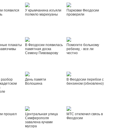
ии появился
У крымчанина изъяли
Парковки Феодосии
ль
полкило марихуаны
проверили
нные плакаты
В Феодосии появилась
Помогите больному
навязчивы
памятная доска
ребенку, - все ли
Семену Пивоварову
честно
 разбор
День памяти
В Феодосии перебои с
 кадетском
Волошина
бензином (обновлено)
в
оле
ии прошел
Центральная улица
МТС отключил связь в
Симферополя
Феодосии
завалена кучами
мусора