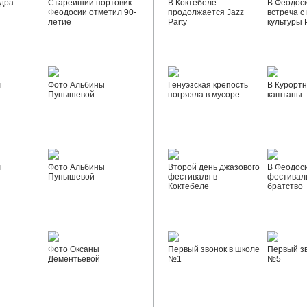
дра
Старейший портовик
В Коктебеле
В Феодос
Феодосии отметил 90-
продолжается Jazz
встреча с
летие
Party
культуры 
ы
Фото Альбины
Генуэзская крепость
В Курортн
Пупышевой
погрязла в мусоре
каштаны
ы
Фото Альбины
Второй день джазового
В Феодос
Пупышевой
фестиваля в
фестивал
Коктебеле
братство
Фото Оксаны
Первый звонок в школе
Первый зв
Дементьевой
№1
№5