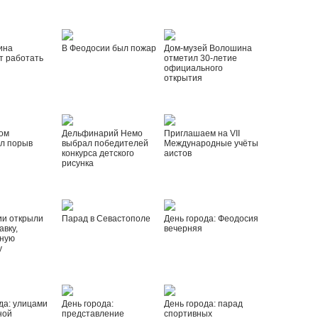
ина
В Феодосии был пожар
Дом-музей Волошина
т работать
отметил 30-летие
официального
открытия
ом
Дельфинарий Немо
Приглашаем на VII
л порыв
выбрал победителей
Международные учёты
конкурса детского
аистов
рисунка
ии открыли
Парад в Севастополе
День города: Феодосия
вку,
вечерняя
ную
у
да: улицами
День города:
День города: парад
ной
представление
спортивных