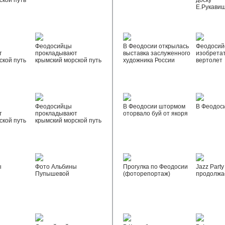
ской путь
доску
Е.Рукави
Феодосийцы
В Феодосии открылась
Феодосий
т
прокладывают
выставка заслуженного
изобрета
ской путь
крымский морской путь
художника России
вертолет
Феодосийцы
В Феодосии штормом
В Феодос
т
прокладывают
оторвало буй от якоря
ской путь
крымский морской путь
ы
Фото Альбины
Прогулка по Феодосии
Jazz Party
Пупышевой
(фоторепортаж)
продолжа