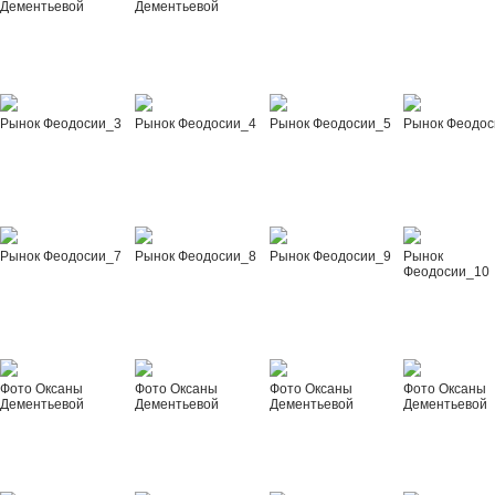
Дементьевой
Дементьевой
Рынок Феодосии_3
Рынок Феодосии_4
Рынок Феодосии_5
Рынок Феодос
Рынок Феодосии_7
Рынок Феодосии_8
Рынок Феодосии_9
Рынок
Феодосии_10
Фото Оксаны
Фото Оксаны
Фото Оксаны
Фото Оксаны
Дементьевой
Дементьевой
Дементьевой
Дементьевой