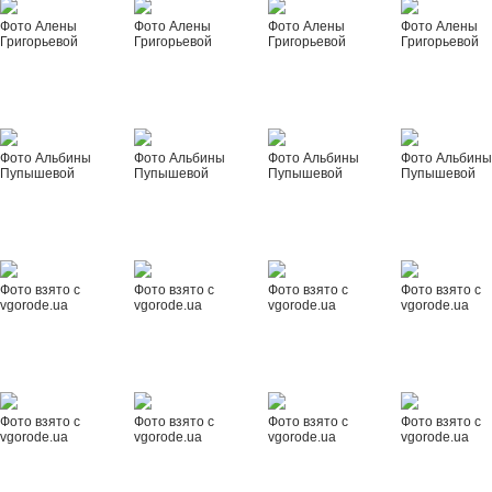
Фото Алены
Фото Алены
Фото Алены
Фото Алены
Григорьевой
Григорьевой
Григорьевой
Григорьевой
Фото Альбины
Фото Альбины
Фото Альбины
Фото Альбин
Пупышевой
Пупышевой
Пупышевой
Пупышевой
Фото взято с
Фото взято с
Фото взято с
Фото взято с
vgorode.ua
vgorode.ua
vgorode.ua
vgorode.ua
Фото взято с
Фото взято с
Фото взято с
Фото взято с
vgorode.ua
vgorode.ua
vgorode.ua
vgorode.ua