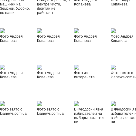
Экскурсионные
Погода хорошая, в
Фото Андрея
Фото Андрея
машинки на
центре чисто,
Копанева
Копанева
Земской. Удобно,
фонтан не
но наши
работает
Фото Андрея
Фото Андрея
Фото Андрея
Фото Андрея
Копанева
Копанева
Копанева
Копанева
Фото Андрея
Фото Андрея
Фото из
Фото взято с
Копанева
Копанева
интеренета
kianews.com.u
Фото взято с
Фото взято с
В Феодосии явка
В Феодосии я
kianews.com.ua
kianews.com.ua
избирателей на
избирателей 
выборы остается
выборы остае
ни
ни