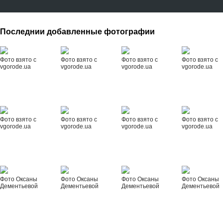
Последнии добавленные фотографии
Фото взято с
Фото взято с
Фото взято с
Фото взято с
vgorode.ua
vgorode.ua
vgorode.ua
vgorode.ua
Фото взято с
Фото взято с
Фото взято с
Фото взято с
vgorode.ua
vgorode.ua
vgorode.ua
vgorode.ua
Фото Оксаны
Фото Оксаны
Фото Оксаны
Фото Оксаны
Дементьевой
Дементьевой
Дементьевой
Дементьевой