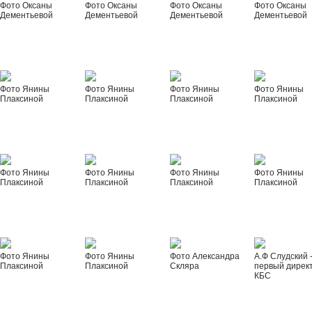
Фото Оксаны
Фото Оксаны
Фото Оксаны
Фото Оксаны
Дементьевой
Дементьевой
Дементьевой
Дементьевой
Фото Янины
Фото Янины
Фото Янины
Фото Янины
Плаксиной
Плаксиной
Плаксиной
Плаксиной
Фото Янины
Фото Янины
Фото Янины
Фото Янины
Плаксиной
Плаксиной
Плаксиной
Плаксиной
Фото Янины
Фото Янины
Фото Александра
А.Ф Слудский 
Плаксиной
Плаксиной
Скляра
первый дирек
КБС