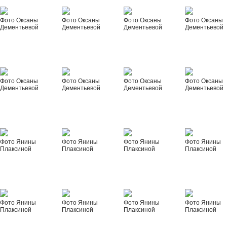
Фото Оксаны
Фото Оксаны
Фото Оксаны
Фото Оксаны
Дементьевой
Дементьевой
Дементьевой
Дементьевой
Фото Оксаны
Фото Оксаны
Фото Оксаны
Фото Оксаны
Дементьевой
Дементьевой
Дементьевой
Дементьевой
Фото Янины
Фото Янины
Фото Янины
Фото Янины
Плаксиной
Плаксиной
Плаксиной
Плаксиной
Фото Янины
Фото Янины
Фото Янины
Фото Янины
Плаксиной
Плаксиной
Плаксиной
Плаксиной