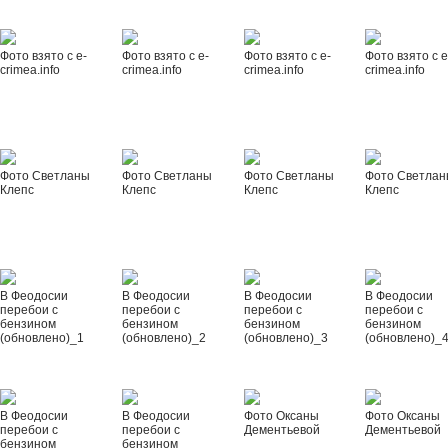
Фото взято с e-
Фото взято с e-
Фото взято с e-
Фото взято с e
crimea.info
crimea.info
crimea.info
crimea.info
Фото Светланы
Фото Светланы
Фото Светланы
Фото Светла
Клепс
Клепс
Клепс
Клепс
В Феодосии
В Феодосии
В Феодосии
В Феодосии
перебои с
перебои с
перебои с
перебои с
бензином
бензином
бензином
бензином
(обновлено)_1
(обновлено)_2
(обновлено)_3
(обновлено)_
В Феодосии
В Феодосии
Фото Оксаны
Фото Оксаны
перебои с
перебои с
Дементьевой
Дементьевой
бензином
бензином