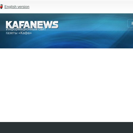
English version
Информационный сайт
газеты «Кафа»