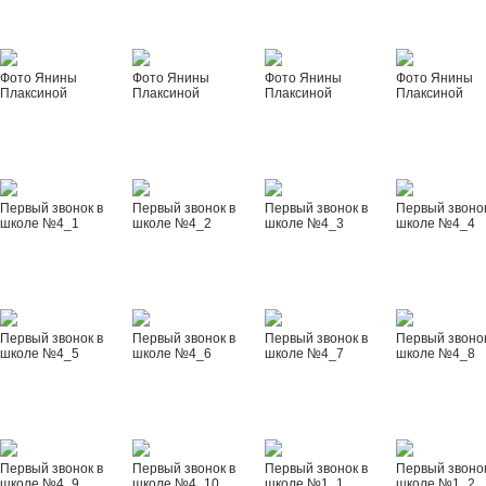
Фото Янины
Фото Янины
Фото Янины
Фото Янины
Плаксиной
Плаксиной
Плаксиной
Плаксиной
Первый звонок в
Первый звонок в
Первый звонок в
Первый звонок
школе №4_1
школе №4_2
школе №4_3
школе №4_4
Первый звонок в
Первый звонок в
Первый звонок в
Первый звонок
школе №4_5
школе №4_6
школе №4_7
школе №4_8
Первый звонок в
Первый звонок в
Первый звонок в
Первый звонок
школе №4_9
школе №4_10
школе №1_1
школе №1_2