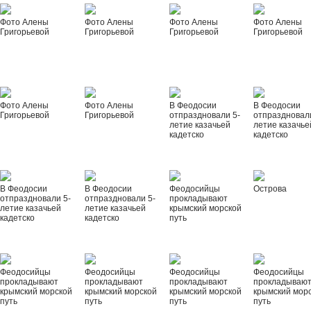
Фото Алены
Фото Алены
Фото Алены
Фото Алены
Григорьевой
Григорьевой
Григорьевой
Григорьевой
Фото Алены
Фото Алены
В Феодосии
В Феодосии
Григорьевой
Григорьевой
отпраздновали 5-
отпраздновал
летие казачьей
летие казачье
кадетско
кадетско
В Феодосии
В Феодосии
Феодосийцы
Острова
отпраздновали 5-
отпраздновали 5-
прокладывают
летие казачьей
летие казачьей
крымский морской
кадетско
кадетско
путь
Феодосийцы
Феодосийцы
Феодосийцы
Феодосийцы
прокладывают
прокладывают
прокладывают
прокладываю
крымский морской
крымский морской
крымский морской
крымский мор
путь
путь
путь
путь