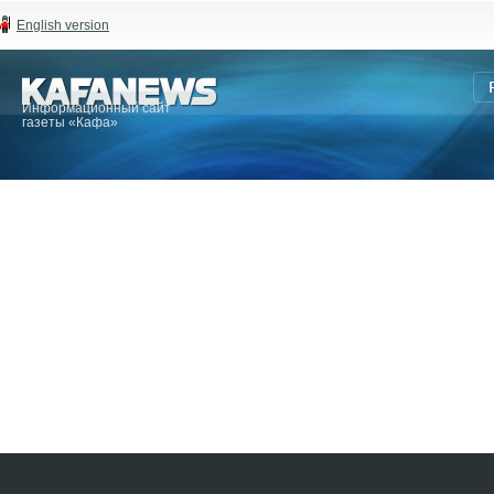
English version
Информационный сайт
газеты «Кафа»