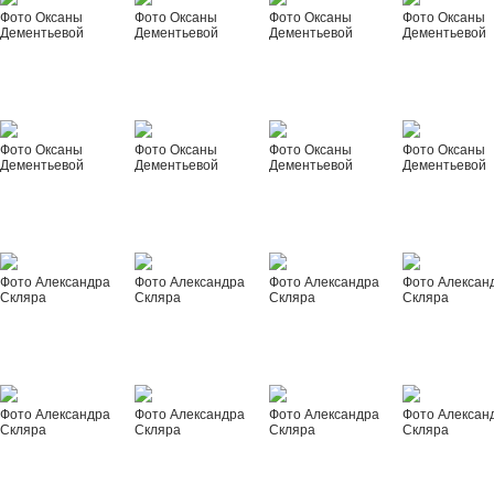
Фото Оксаны
Фото Оксаны
Фото Оксаны
Фото Оксаны
Дементьевой
Дементьевой
Дементьевой
Дементьевой
Фото Оксаны
Фото Оксаны
Фото Оксаны
Фото Оксаны
Дементьевой
Дементьевой
Дементьевой
Дементьевой
Фото Александра
Фото Александра
Фото Александра
Фото Алексан
Скляра
Скляра
Скляра
Скляра
Фото Александра
Фото Александра
Фото Александра
Фото Алексан
Скляра
Скляра
Скляра
Скляра