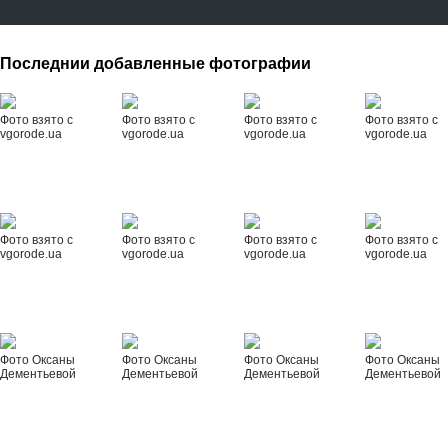
Последнии добавленные фотографии
Фото взято с
Фото взято с
Фото взято с
Фото взято с
vgorode.ua
vgorode.ua
vgorode.ua
vgorode.ua
Фото взято с
Фото взято с
Фото взято с
Фото взято с
vgorode.ua
vgorode.ua
vgorode.ua
vgorode.ua
Фото Оксаны
Фото Оксаны
Фото Оксаны
Фото Оксаны
Дементьевой
Дементьевой
Дементьевой
Дементьевой