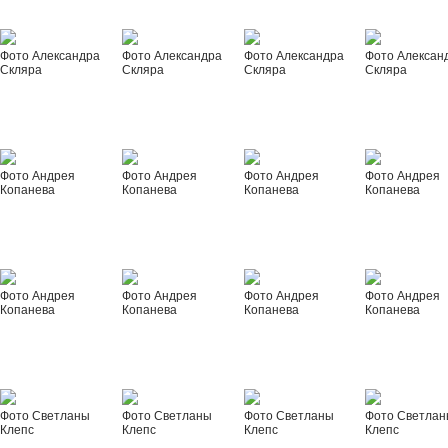
Фото Александра
Фото Александра
Фото Александра
Фото Алексан
Скляра
Скляра
Скляра
Скляра
Фото Андрея
Фото Андрея
Фото Андрея
Фото Андрея
Копанева
Копанева
Копанева
Копанева
Фото Андрея
Фото Андрея
Фото Андрея
Фото Андрея
Копанева
Копанева
Копанева
Копанева
Фото Светланы
Фото Светланы
Фото Светланы
Фото Светла
Клепс
Клепс
Клепс
Клепс