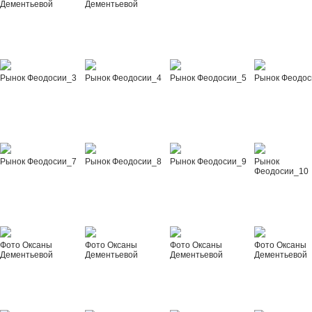
Дементьевой
Дементьевой
Рынок Феодосии_3
Рынок Феодосии_4
Рынок Феодосии_5
Рынок Феодос
Рынок Феодосии_7
Рынок Феодосии_8
Рынок Феодосии_9
Рынок
Феодосии_10
Фото Оксаны
Фото Оксаны
Фото Оксаны
Фото Оксаны
Дементьевой
Дементьевой
Дементьевой
Дементьевой