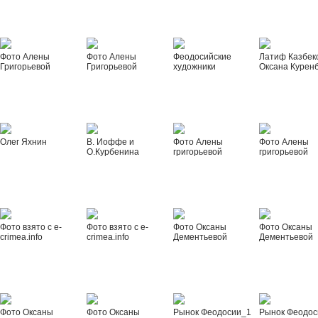
Фото Алены
Фото Алены
Феодосийские
Латиф Казбек
Григорьевой
Григорьевой
художники
Оксана Курен
Олег Яхнин
В. Иоффе и
Фото Алены
Фото Алены
О.Курбенина
григорьевой
григорьевой
Фото взято с e-
Фото взято с e-
Фото Оксаны
Фото Оксаны
crimea.info
crimea.info
Дементьевой
Дементьевой
Фото Оксаны
Фото Оксаны
Рынок Феодосии_1
Рынок Феодос