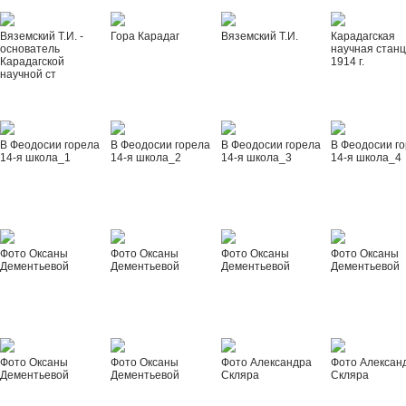
Вяземский Т.И. -
Гора Карадаг
Вяземский Т.И.
Карадагская
основатель
научная стан
Карадагской
1914 г.
научной ст
В Феодосии горела
В Феодосии горела
В Феодосии горела
В Феодосии г
14-я школа_1
14-я школа_2
14-я школа_3
14-я школа_4
Фото Оксаны
Фото Оксаны
Фото Оксаны
Фото Оксаны
Дементьевой
Дементьевой
Дементьевой
Дементьевой
Фото Оксаны
Фото Оксаны
Фото Александра
Фото Алексан
Дементьевой
Дементьевой
Скляра
Скляра