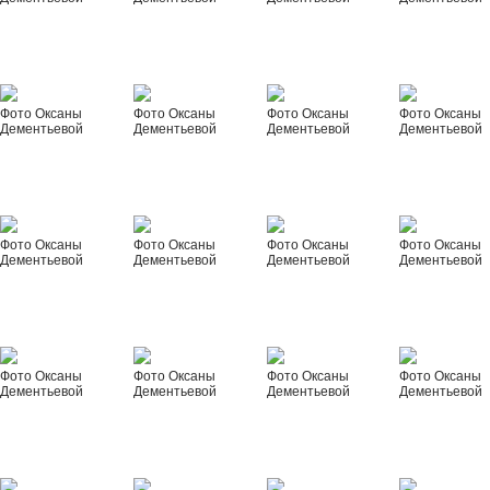
Фото Оксаны
Фото Оксаны
Фото Оксаны
Фото Оксаны
Дементьевой
Дементьевой
Дементьевой
Дементьевой
Фото Оксаны
Фото Оксаны
Фото Оксаны
Фото Оксаны
Дементьевой
Дементьевой
Дементьевой
Дементьевой
Фото Оксаны
Фото Оксаны
Фото Оксаны
Фото Оксаны
Дементьевой
Дементьевой
Дементьевой
Дементьевой