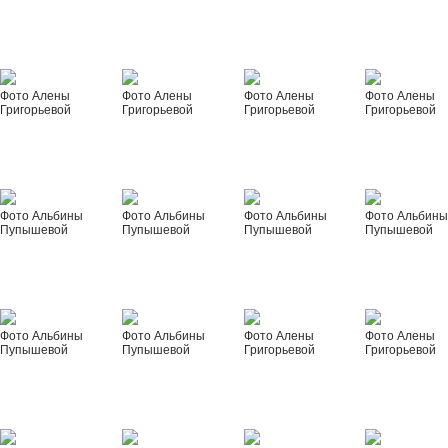
Фото Алены
Фото Алены
Фото Алены
Фото Алены
Григорьевой
Григорьевой
Григорьевой
Григорьевой
Фото Альбины
Фото Альбины
Фото Альбины
Фото Альбин
Пупышевой
Пупышевой
Пупышевой
Пупышевой
Фото Альбины
Фото Альбины
Фото Алены
Фото Алены
Пупышевой
Пупышевой
Григорьевой
Григорьевой