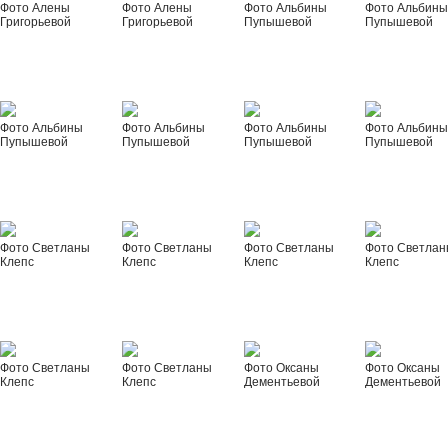
Фото Алены
Фото Алены
Фото Альбины
Фото Альбин
Григорьевой
Григорьевой
Пупышевой
Пупышевой
Фото Альбины
Фото Альбины
Фото Альбины
Фото Альбин
Пупышевой
Пупышевой
Пупышевой
Пупышевой
Фото Светланы
Фото Светланы
Фото Светланы
Фото Светла
Клепс
Клепс
Клепс
Клепс
Фото Светланы
Фото Светланы
Фото Оксаны
Фото Оксаны
Клепс
Клепс
Дементьевой
Дементьевой