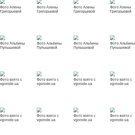
Фото Алены
Фото Алены
Фото Алены
Фото Алены
Григорьевой
Григорьевой
Григорьевой
Григорьевой
Фото Альбины
Фото Альбины
Фото Альбины
Фото Альбин
Пупышевой
Пупышевой
Пупышевой
Пупышевой
Фото взято с
Фото взято с
Фото взято с
Фото взято с
vgorode.ua
vgorode.ua
vgorode.ua
vgorode.ua
Фото взято с
Фото взято с
Фото взято с
Фото взято с
vgorode.ua
vgorode.ua
vgorode.ua
vgorode.ua