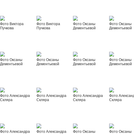
Фото Виктора
Фото Виктора
Фото Оксаны
Фото Оксаны
Пучкова
Пучкова
Дементьевой
Дементьевой
Фото Оксаны
Фото Оксаны
Фото Оксаны
Фото Оксаны
Дементьевой
Дементьевой
Дементьевой
Дементьевой
Фото Александра
Фото Александра
Фото Александра
Фото Алексан
Скляра
Скляра
Скляра
Скляра
Фото Александра
Фото Александра
Фото Оксаны
Фото Оксаны