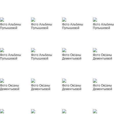
Фото Альбины
Фото Альбины
Фото Альбины
Фото Альбин
Пупышевой
Пупышевой
Пупышевой
Пупышевой
Фото Альбины
Фото Альбины
Фото Оксаны
Фото Оксаны
Пупышевой
Пупышевой
Дементьевой
Дементьевой
Фото Оксаны
Фото Оксаны
Фото Оксаны
Фото Оксаны
Дементьевой
Дементьевой
Дементьевой
Дементьевой