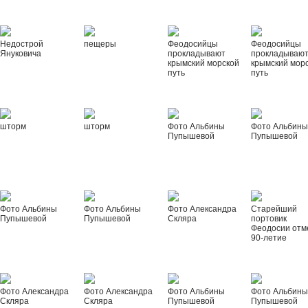
Недострой
пещеры
Феодосийцы
Феодосийцы
Януковича
прокладывают
прокладываю
крымский морской
крымский мор
путь
путь
шторм
шторм
Фото Альбины
Фото Альбин
Пупышевой
Пупышевой
Фото Альбины
Фото Альбины
Фото Александра
Старейший
Пупышевой
Пупышевой
Скляра
портовик
Феодосии отм
90-летие
Фото Александра
Фото Александра
Фото Альбины
Фото Альбин
Скляра
Скляра
Пупышевой
Пупышевой