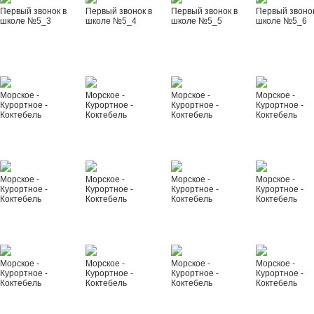
Первый звонок в
Первый звонок в
Первый звонок в
Первый звонок
школе №5_3
школе №5_4
школе №5_5
школе №5_6
Морское -
Морское -
Морское -
Морское -
Курортное -
Курортное -
Курортное -
Курортное -
Коктебель
Коктебель
Коктебель
Коктебель
Морское -
Морское -
Морское -
Морское -
Курортное -
Курортное -
Курортное -
Курортное -
Коктебель
Коктебель
Коктебель
Коктебель
Морское -
Морское -
Морское -
Морское -
Курортное -
Курортное -
Курортное -
Курортное -
Коктебель
Коктебель
Коктебель
Коктебель