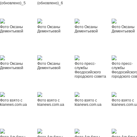
(обновлено)_5
(обновлено)_6
Фото Оксаны
Фото Оксаны
Фото Оксаны
Фото Оксаны
Дементьевой
Дементьевой
Дементьевой
Дементьевой
Фото Оксаны
Фото Оксаны
Фото пресс-
Фото пресс-
Дементьевой
Дементьевой
службы
службы
Феодосийского
Феодосийског
городского совета
городского со
Фото взято с
Фото взято с
Фото взято с
Фото взято с
kianews.com.ua
kianews.com.ua
kianews.com.ua
kianews.com.u