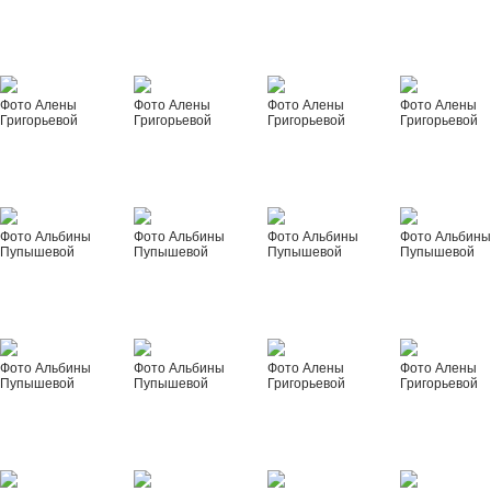
Фото Алены
Фото Алены
Фото Алены
Фото Алены
Григорьевой
Григорьевой
Григорьевой
Григорьевой
Фото Альбины
Фото Альбины
Фото Альбины
Фото Альбин
Пупышевой
Пупышевой
Пупышевой
Пупышевой
Фото Альбины
Фото Альбины
Фото Алены
Фото Алены
Пупышевой
Пупышевой
Григорьевой
Григорьевой