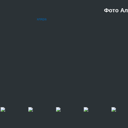
Фото Ал