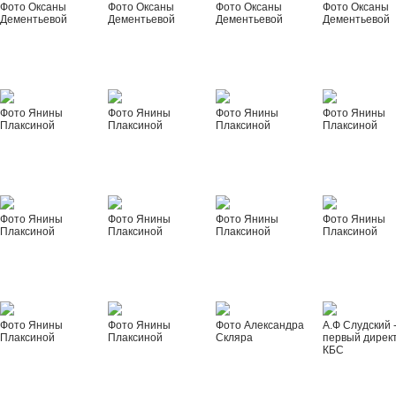
Фото Оксаны
Фото Оксаны
Фото Оксаны
Фото Оксаны
Дементьевой
Дементьевой
Дементьевой
Дементьевой
Фото Янины
Фото Янины
Фото Янины
Фото Янины
Плаксиной
Плаксиной
Плаксиной
Плаксиной
Фото Янины
Фото Янины
Фото Янины
Фото Янины
Плаксиной
Плаксиной
Плаксиной
Плаксиной
Фото Янины
Фото Янины
Фото Александра
А.Ф Слудский 
Плаксиной
Плаксиной
Скляра
первый дирек
КБС