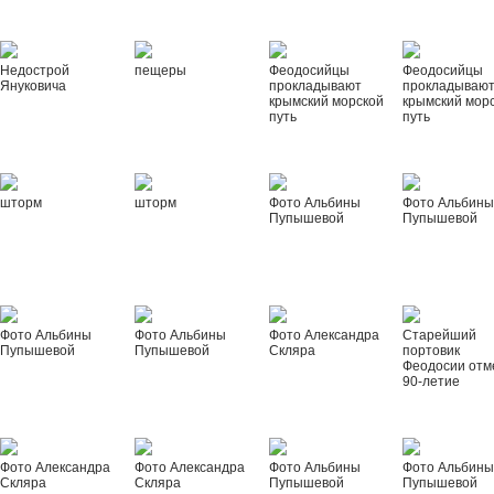
Недострой
пещеры
Феодосийцы
Феодосийцы
Януковича
прокладывают
прокладываю
крымский морской
крымский мор
путь
путь
шторм
шторм
Фото Альбины
Фото Альбин
Пупышевой
Пупышевой
Фото Альбины
Фото Альбины
Фото Александра
Старейший
Пупышевой
Пупышевой
Скляра
портовик
Феодосии отм
90-летие
Фото Александра
Фото Александра
Фото Альбины
Фото Альбин
Скляра
Скляра
Пупышевой
Пупышевой