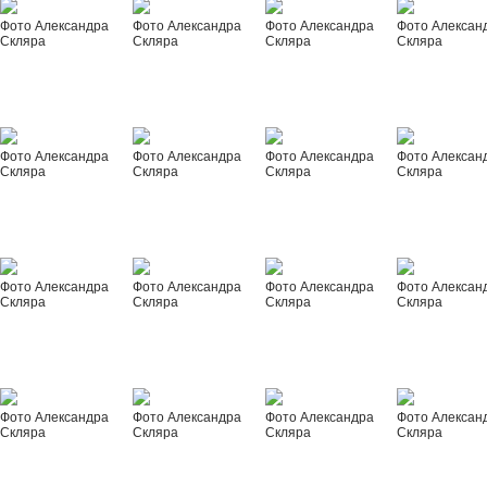
Фото Александра
Фото Александра
Фото Александра
Фото Алексан
Скляра
Скляра
Скляра
Скляра
Фото Александра
Фото Александра
Фото Александра
Фото Алексан
Скляра
Скляра
Скляра
Скляра
Фото Александра
Фото Александра
Фото Александра
Фото Алексан
Скляра
Скляра
Скляра
Скляра
Фото Александра
Фото Александра
Фото Александра
Фото Алексан
Скляра
Скляра
Скляра
Скляра