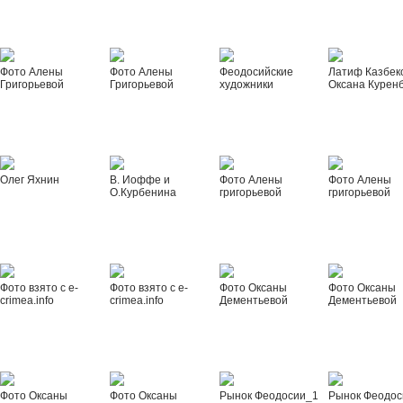
Фото Алены
Фото Алены
Феодосийские
Латиф Казбек
Григорьевой
Григорьевой
художники
Оксана Курен
Олег Яхнин
В. Иоффе и
Фото Алены
Фото Алены
О.Курбенина
григорьевой
григорьевой
Фото взято с e-
Фото взято с e-
Фото Оксаны
Фото Оксаны
crimea.info
crimea.info
Дементьевой
Дементьевой
Фото Оксаны
Фото Оксаны
Рынок Феодосии_1
Рынок Феодос