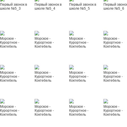
Первый звонок в
Первый звонок в
Первый звонок в
Первый звонок
школе №5_3
школе №5_4
школе №5_5
школе №5_6
Морское -
Морское -
Морское -
Морское -
Курортное -
Курортное -
Курортное -
Курортное -
Коктебель
Коктебель
Коктебель
Коктебель
Морское -
Морское -
Морское -
Морское -
Курортное -
Курортное -
Курортное -
Курортное -
Коктебель
Коктебель
Коктебель
Коктебель
Морское -
Морское -
Морское -
Морское -
Курортное -
Курортное -
Курортное -
Курортное -
Коктебель
Коктебель
Коктебель
Коктебель