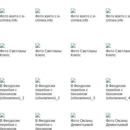
Фото взято с e-
Фото взято с e-
Фото взято с e-
Фото взято с e
crimea.info
crimea.info
crimea.info
crimea.info
Фото Светланы
Фото Светланы
Фото Светланы
Фото Светла
Клепс
Клепс
Клепс
Клепс
В Феодосии
В Феодосии
В Феодосии
В Феодосии
перебои с
перебои с
перебои с
перебои с
бензином
бензином
бензином
бензином
(обновлено)_1
(обновлено)_2
(обновлено)_3
(обновлено)_
В Феодосии
В Феодосии
Фото Оксаны
Фото Оксаны
перебои с
перебои с
Дементьевой
Дементьевой
бензином
бензином