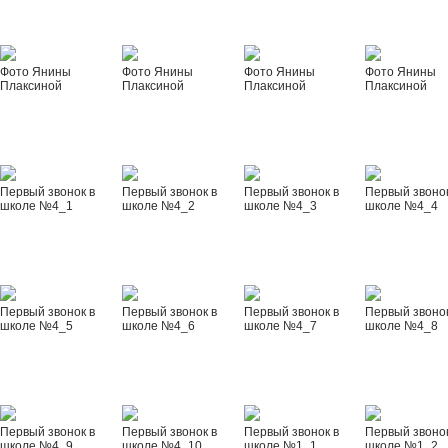
Фото Янины
Фото Янины
Фото Янины
Фото Янины
Плаксиной
Плаксиной
Плаксиной
Плаксиной
Первый звонок в
Первый звонок в
Первый звонок в
Первый звонок
школе №4_1
школе №4_2
школе №4_3
школе №4_4
Первый звонок в
Первый звонок в
Первый звонок в
Первый звонок
школе №4_5
школе №4_6
школе №4_7
школе №4_8
Первый звонок в
Первый звонок в
Первый звонок в
Первый звонок
школе №4_9
школе №4_10
школе №1_1
школе №1_2