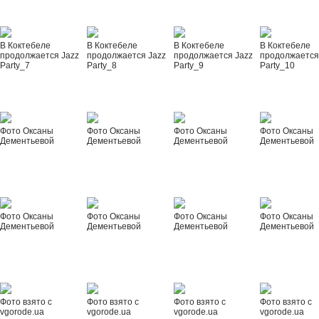
В Коктебеле
В Коктебеле
В Коктебеле
В Коктебеле
продолжается Jazz
продолжается Jazz
продолжается Jazz
продолжается
Party_7
Party_8
Party_9
Party_10
Фото Оксаны
Фото Оксаны
Фото Оксаны
Фото Оксаны
Дементьевой
Дементьевой
Дементьевой
Дементьевой
Фото Оксаны
Фото Оксаны
Фото Оксаны
Фото Оксаны
Дементьевой
Дементьевой
Дементьевой
Дементьевой
Фото взято с
Фото взято с
Фото взято с
Фото взято с
vgorode.ua
vgorode.ua
vgorode.ua
vgorode.ua