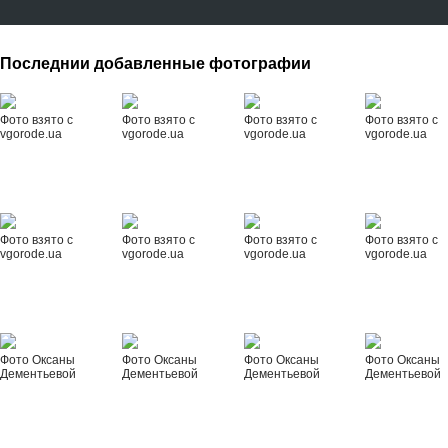
Последнии добавленные фотографии
Фото взято с
Фото взято с
Фото взято с
Фото взято с
vgorode.ua
vgorode.ua
vgorode.ua
vgorode.ua
Фото взято с
Фото взято с
Фото взято с
Фото взято с
vgorode.ua
vgorode.ua
vgorode.ua
vgorode.ua
Фото Оксаны
Фото Оксаны
Фото Оксаны
Фото Оксаны
Дементьевой
Дементьевой
Дементьевой
Дементьевой