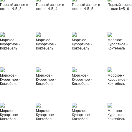
Первый звонок в
Первый звонок в
Первый звонок в
Первый звонок
школе №5_3
школе №5_4
школе №5_5
школе №5_6
Морское -
Морское -
Морское -
Морское -
Курортное -
Курортное -
Курортное -
Курортное -
Коктебель
Коктебель
Коктебель
Коктебель
Морское -
Морское -
Морское -
Морское -
Курортное -
Курортное -
Курортное -
Курортное -
Коктебель
Коктебель
Коктебель
Коктебель
Морское -
Морское -
Морское -
Морское -
Курортное -
Курортное -
Курортное -
Курортное -
Коктебель
Коктебель
Коктебель
Коктебель