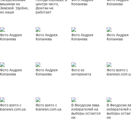
Экскурсионные
Погода хорошая, в
Фото Андрея
Фото Андрея
машинки на
центре чисто,
Копанева
Копанева
Земской. Удобно,
фонтан не
но наши
работает
Фото Андрея
Фото Андрея
Фото Андрея
Фото Андрея
Копанева
Копанева
Копанева
Копанева
Фото Андрея
Фото Андрея
Фото из
Фото взято с
Копанева
Копанева
интеренета
kianews.com.u
Фото взято с
Фото взято с
В Феодосии явка
В Феодосии я
kianews.com.ua
kianews.com.ua
избирателей на
избирателей 
выборы остается
выборы остае
ни
ни