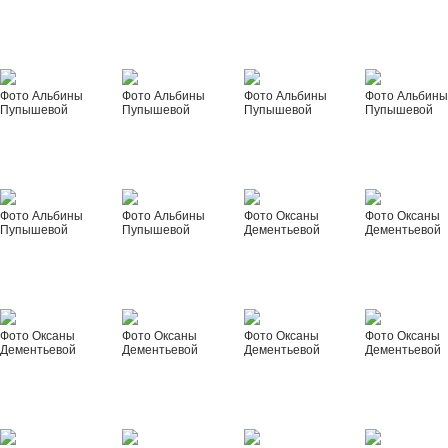
Фото Альбины
Фото Альбины
Фото Альбины
Фото Альбин
Пупышевой
Пупышевой
Пупышевой
Пупышевой
Фото Альбины
Фото Альбины
Фото Оксаны
Фото Оксаны
Пупышевой
Пупышевой
Дементьевой
Дементьевой
Фото Оксаны
Фото Оксаны
Фото Оксаны
Фото Оксаны
Дементьевой
Дементьевой
Дементьевой
Дементьевой