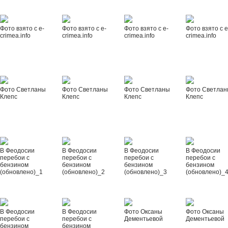
Фото взято с e-
Фото взято с e-
Фото взято с e-
Фото взято с e
crimea.info
crimea.info
crimea.info
crimea.info
Фото Светланы
Фото Светланы
Фото Светланы
Фото Светла
Клепс
Клепс
Клепс
Клепс
В Феодосии
В Феодосии
В Феодосии
В Феодосии
перебои с
перебои с
перебои с
перебои с
бензином
бензином
бензином
бензином
(обновлено)_1
(обновлено)_2
(обновлено)_3
(обновлено)_
В Феодосии
В Феодосии
Фото Оксаны
Фото Оксаны
перебои с
перебои с
Дементьевой
Дементьевой
бензином
бензином