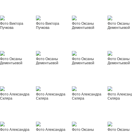
Фото Виктора
Фото Виктора
Фото Оксаны
Фото Оксаны
Пучкова
Пучкова
Дементьевой
Дементьевой
Фото Оксаны
Фото Оксаны
Фото Оксаны
Фото Оксаны
Дементьевой
Дементьевой
Дементьевой
Дементьевой
Фото Александра
Фото Александра
Фото Александра
Фото Алексан
Скляра
Скляра
Скляра
Скляра
Фото Александра
Фото Александра
Фото Оксаны
Фото Оксаны