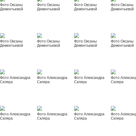
Фото Оксаны
Фото Оксаны
Фото Оксаны
Фото Оксаны
Дементьевой
Дементьевой
Дементьевой
Дементьевой
Фото Оксаны
Фото Оксаны
Фото Оксаны
Фото Оксаны
Дементьевой
Дементьевой
Дементьевой
Дементьевой
Фото Александра
Фото Александра
Фото Александра
Фото Алексан
Скляра
Скляра
Скляра
Скляра
Фото Александра
Фото Александра
Фото Александра
Фото Алексан
Скляра
Скляра
Скляра
Скляра