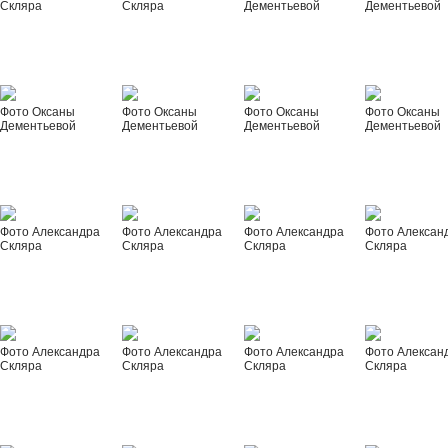
Скляра
Скляра
Дементьевой
Дементьевой
Фото Оксаны
Фото Оксаны
Фото Оксаны
Фото Оксаны
Дементьевой
Дементьевой
Дементьевой
Дементьевой
Фото Александра
Фото Александра
Фото Александра
Фото Алексан
Скляра
Скляра
Скляра
Скляра
Фото Александра
Фото Александра
Фото Александра
Фото Алексан
Скляра
Скляра
Скляра
Скляра