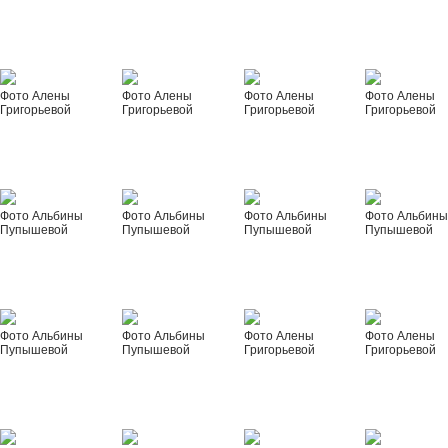
Фото Алены
Фото Алены
Фото Алены
Фото Алены
Григорьевой
Григорьевой
Григорьевой
Григорьевой
Фото Альбины
Фото Альбины
Фото Альбины
Фото Альбин
Пупышевой
Пупышевой
Пупышевой
Пупышевой
Фото Альбины
Фото Альбины
Фото Алены
Фото Алены
Пупышевой
Пупышевой
Григорьевой
Григорьевой