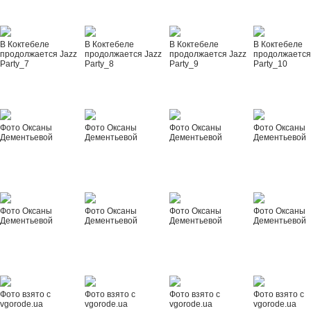
В Коктебеле
В Коктебеле
В Коктебеле
В Коктебеле
продолжается Jazz
продолжается Jazz
продолжается Jazz
продолжается
Party_7
Party_8
Party_9
Party_10
Фото Оксаны
Фото Оксаны
Фото Оксаны
Фото Оксаны
Дементьевой
Дементьевой
Дементьевой
Дементьевой
Фото Оксаны
Фото Оксаны
Фото Оксаны
Фото Оксаны
Дементьевой
Дементьевой
Дементьевой
Дементьевой
Фото взято с
Фото взято с
Фото взято с
Фото взято с
vgorode.ua
vgorode.ua
vgorode.ua
vgorode.ua