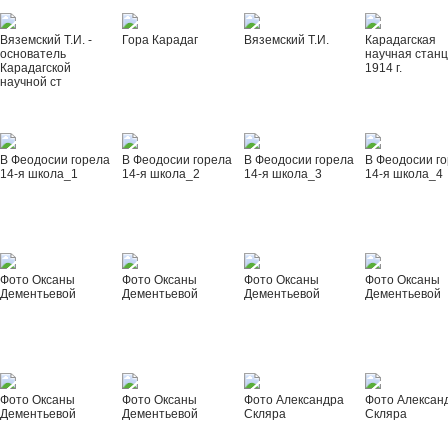
Вяземский Т.И. -
Гора Карадаг
Вяземский Т.И.
Карадагская
основатель
научная стан
Карадагской
1914 г.
научной ст
В Феодосии горела
В Феодосии горела
В Феодосии горела
В Феодосии г
14-я школа_1
14-я школа_2
14-я школа_3
14-я школа_4
Фото Оксаны
Фото Оксаны
Фото Оксаны
Фото Оксаны
Дементьевой
Дементьевой
Дементьевой
Дементьевой
Фото Оксаны
Фото Оксаны
Фото Александра
Фото Алексан
Дементьевой
Дементьевой
Скляра
Скляра