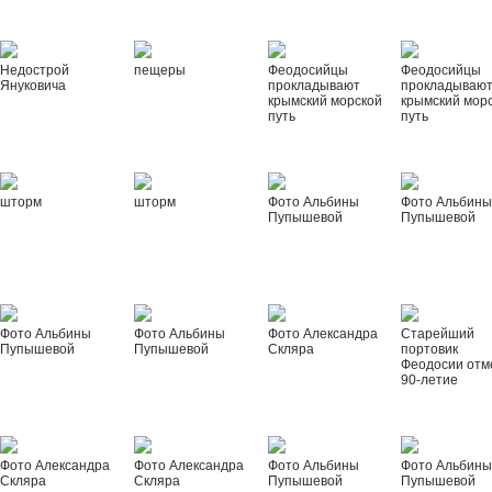
Недострой
пещеры
Феодосийцы
Феодосийцы
Януковича
прокладывают
прокладываю
крымский морской
крымский мор
путь
путь
шторм
шторм
Фото Альбины
Фото Альбин
Пупышевой
Пупышевой
Фото Альбины
Фото Альбины
Фото Александра
Старейший
Пупышевой
Пупышевой
Скляра
портовик
Феодосии отм
90-летие
Фото Александра
Фото Александра
Фото Альбины
Фото Альбин
Скляра
Скляра
Пупышевой
Пупышевой