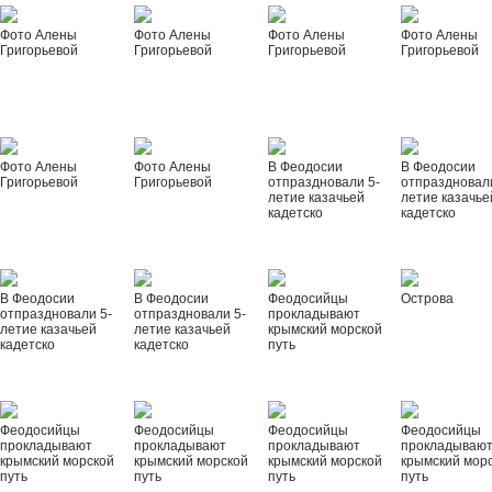
Фото Алены
Фото Алены
Фото Алены
Фото Алены
Григорьевой
Григорьевой
Григорьевой
Григорьевой
Фото Алены
Фото Алены
В Феодосии
В Феодосии
Григорьевой
Григорьевой
отпраздновали 5-
отпраздновал
летие казачьей
летие казачье
кадетско
кадетско
В Феодосии
В Феодосии
Феодосийцы
Острова
отпраздновали 5-
отпраздновали 5-
прокладывают
летие казачьей
летие казачьей
крымский морской
кадетско
кадетско
путь
Феодосийцы
Феодосийцы
Феодосийцы
Феодосийцы
прокладывают
прокладывают
прокладывают
прокладываю
крымский морской
крымский морской
крымский морской
крымский мор
путь
путь
путь
путь