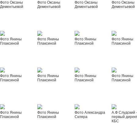
Фото Оксаны
Фото Оксаны
Фото Оксаны
Фото Оксаны
Дементьевой
Дементьевой
Дементьевой
Дементьевой
Фото Янины
Фото Янины
Фото Янины
Фото Янины
Плаксиной
Плаксиной
Плаксиной
Плаксиной
Фото Янины
Фото Янины
Фото Янины
Фото Янины
Плаксиной
Плаксиной
Плаксиной
Плаксиной
Фото Янины
Фото Янины
Фото Александра
А.Ф Слудский 
Плаксиной
Плаксиной
Скляра
первый дирек
КБС