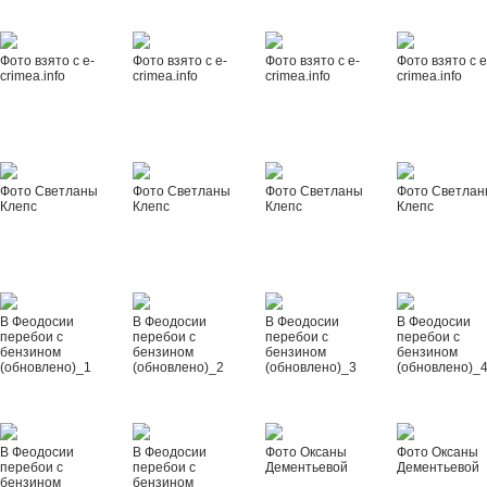
Фото взято с e-
Фото взято с e-
Фото взято с e-
Фото взято с e
crimea.info
crimea.info
crimea.info
crimea.info
Фото Светланы
Фото Светланы
Фото Светланы
Фото Светла
Клепс
Клепс
Клепс
Клепс
В Феодосии
В Феодосии
В Феодосии
В Феодосии
перебои с
перебои с
перебои с
перебои с
бензином
бензином
бензином
бензином
(обновлено)_1
(обновлено)_2
(обновлено)_3
(обновлено)_
В Феодосии
В Феодосии
Фото Оксаны
Фото Оксаны
перебои с
перебои с
Дементьевой
Дементьевой
бензином
бензином