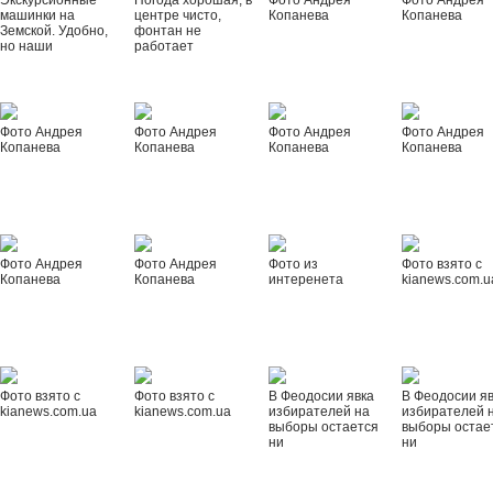
Экскурсионные
Погода хорошая, в
Фото Андрея
Фото Андрея
машинки на
центре чисто,
Копанева
Копанева
Земской. Удобно,
фонтан не
но наши
работает
Фото Андрея
Фото Андрея
Фото Андрея
Фото Андрея
Копанева
Копанева
Копанева
Копанева
Фото Андрея
Фото Андрея
Фото из
Фото взято с
Копанева
Копанева
интеренета
kianews.com.u
Фото взято с
Фото взято с
В Феодосии явка
В Феодосии я
kianews.com.ua
kianews.com.ua
избирателей на
избирателей 
выборы остается
выборы остае
ни
ни