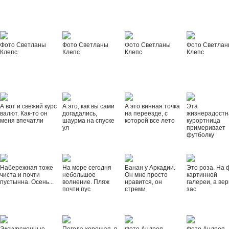
Фото Светланы
Фото Светланы
Фото Светланы
Фото Светла
Клепс
Клепс
Клепс
Клепс
А вот и свежий курс
А это, как вы сами
А это винная точка
Эта
валют. Как-то он
догадались,
на переезде, с
жизнерадостн
меня впечатли
шаурма на спуске
которой все лето
курортница
ул
примеривает
футболку
Набережная тоже
На море сегодня
Банан у Аркадии.
Это роза. На 
чиста и почти
небольшое
Он мне просто
картинной
пустынна. Осень...
волнение. Пляж
нравится, он
галереи, а вер
почти пус
стреми
зас