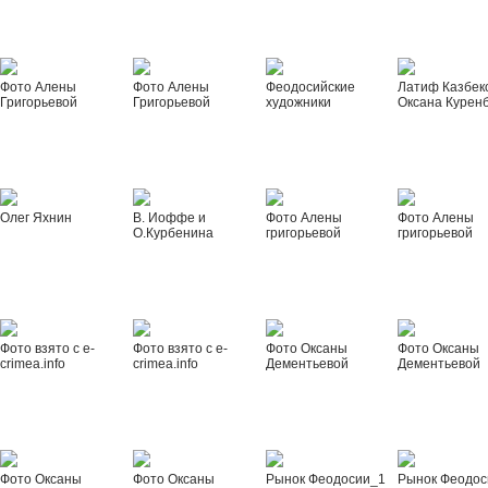
Фото Алены
Фото Алены
Феодосийские
Латиф Казбек
Григорьевой
Григорьевой
художники
Оксана Курен
Олег Яхнин
В. Иоффе и
Фото Алены
Фото Алены
О.Курбенина
григорьевой
григорьевой
Фото взято с e-
Фото взято с e-
Фото Оксаны
Фото Оксаны
crimea.info
crimea.info
Дементьевой
Дементьевой
Фото Оксаны
Фото Оксаны
Рынок Феодосии_1
Рынок Феодос