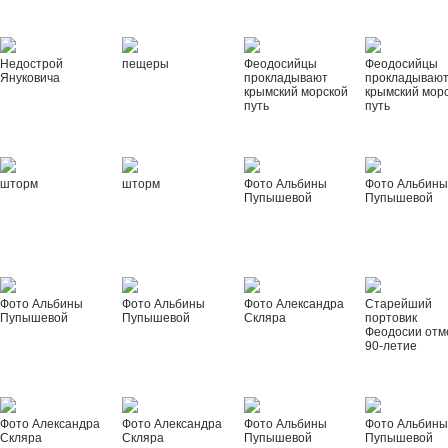
Недострой
пещеры
Феодосийцы
Феодосийцы
Януковича
прокладывают
прокладываю
крымский морской
крымский мор
путь
путь
шторм
шторм
Фото Альбины
Фото Альбин
Пупышевой
Пупышевой
Фото Альбины
Фото Альбины
Фото Александра
Старейший
Пупышевой
Пупышевой
Скляра
портовик
Феодосии отм
90-летие
Фото Александра
Фото Александра
Фото Альбины
Фото Альбин
Скляра
Скляра
Пупышевой
Пупышевой