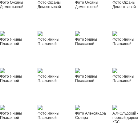
Фото Оксаны
Фото Оксаны
Фото Оксаны
Фото Оксаны
Дементьевой
Дементьевой
Дементьевой
Дементьевой
Фото Янины
Фото Янины
Фото Янины
Фото Янины
Плаксиной
Плаксиной
Плаксиной
Плаксиной
Фото Янины
Фото Янины
Фото Янины
Фото Янины
Плаксиной
Плаксиной
Плаксиной
Плаксиной
Фото Янины
Фото Янины
Фото Александра
А.Ф Слудский 
Плаксиной
Плаксиной
Скляра
первый дирек
КБС