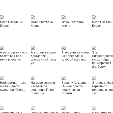
Фото Светланы
Фото Светланы
Фото Светланы
Фото Светла
Клепс
Клепс
Клепс
Клепс
А вот и свежий курс
А это, как вы сами
А это винная точка
Эта
валют. Как-то он
догадались,
на переезде, с
жизнерадостн
меня впечатли
шаурма на спуске
которой все лето
курортница
ул
примеривает
футболку
Набережная тоже
На море сегодня
Банан у Аркадии.
Это роза. На 
чиста и почти
небольшое
Он мне просто
картинной
пустынна. Осень...
волнение. Пляж
нравится, он
галереи, а вер
почти пус
стреми
зас