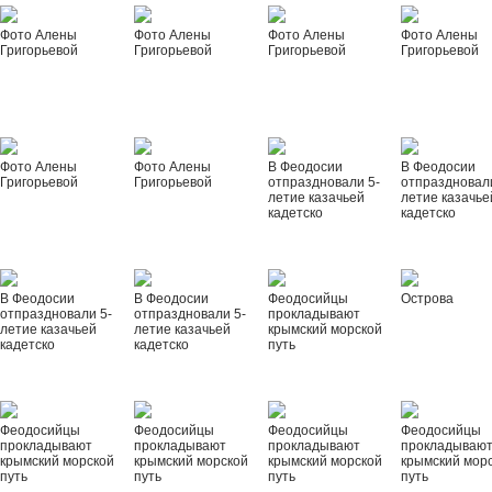
Фото Алены
Фото Алены
Фото Алены
Фото Алены
Григорьевой
Григорьевой
Григорьевой
Григорьевой
Фото Алены
Фото Алены
В Феодосии
В Феодосии
Григорьевой
Григорьевой
отпраздновали 5-
отпраздновал
летие казачьей
летие казачье
кадетско
кадетско
В Феодосии
В Феодосии
Феодосийцы
Острова
отпраздновали 5-
отпраздновали 5-
прокладывают
летие казачьей
летие казачьей
крымский морской
кадетско
кадетско
путь
Феодосийцы
Феодосийцы
Феодосийцы
Феодосийцы
прокладывают
прокладывают
прокладывают
прокладываю
крымский морской
крымский морской
крымский морской
крымский мор
путь
путь
путь
путь