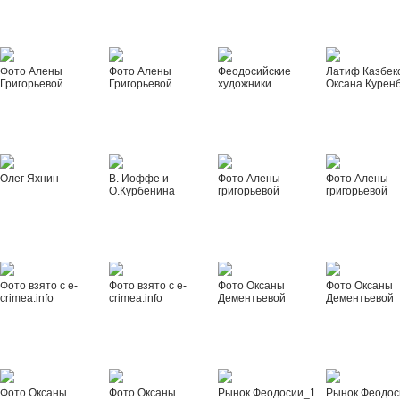
Фото Алены
Фото Алены
Феодосийские
Латиф Казбек
Григорьевой
Григорьевой
художники
Оксана Курен
Олег Яхнин
В. Иоффе и
Фото Алены
Фото Алены
О.Курбенина
григорьевой
григорьевой
Фото взято с e-
Фото взято с e-
Фото Оксаны
Фото Оксаны
crimea.info
crimea.info
Дементьевой
Дементьевой
Фото Оксаны
Фото Оксаны
Рынок Феодосии_1
Рынок Феодос