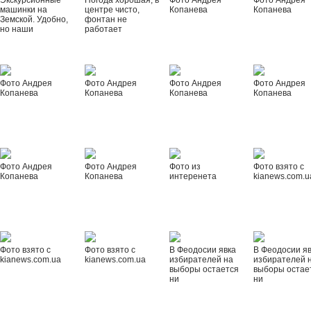
Экскурсионные
Погода хорошая, в
Фото Андрея
Фото Андрея
машинки на
центре чисто,
Копанева
Копанева
Земской. Удобно,
фонтан не
но наши
работает
Фото Андрея
Фото Андрея
Фото Андрея
Фото Андрея
Копанева
Копанева
Копанева
Копанева
Фото Андрея
Фото Андрея
Фото из
Фото взято с
Копанева
Копанева
интеренета
kianews.com.u
Фото взято с
Фото взято с
В Феодосии явка
В Феодосии я
kianews.com.ua
kianews.com.ua
избирателей на
избирателей 
выборы остается
выборы остае
ни
ни