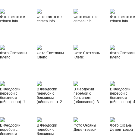
Фото взято с e-
Фото взято с e-
Фото взято с e-
Фото взято с e
crimea.info
crimea.info
crimea.info
crimea.info
Фото Светланы
Фото Светланы
Фото Светланы
Фото Светла
Клепс
Клепс
Клепс
Клепс
В Феодосии
В Феодосии
В Феодосии
В Феодосии
перебои с
перебои с
перебои с
перебои с
бензином
бензином
бензином
бензином
(обновлено)_1
(обновлено)_2
(обновлено)_3
(обновлено)_
В Феодосии
В Феодосии
Фото Оксаны
Фото Оксаны
перебои с
перебои с
Дементьевой
Дементьевой
бензином
бензином