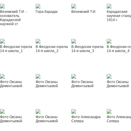
Вяземский Т.И. -
Гора Карадаг
Вяземский Т.И.
Карадагская
основатель
научная стан
Карадагской
1914 г.
научной ст
В Феодосии горела
В Феодосии горела
В Феодосии горела
В Феодосии г
14-я школа_1
14-я школа_2
14-я школа_3
14-я школа_4
Фото Оксаны
Фото Оксаны
Фото Оксаны
Фото Оксаны
Дементьевой
Дементьевой
Дементьевой
Дементьевой
Фото Оксаны
Фото Оксаны
Фото Александра
Фото Алексан
Дементьевой
Дементьевой
Скляра
Скляра