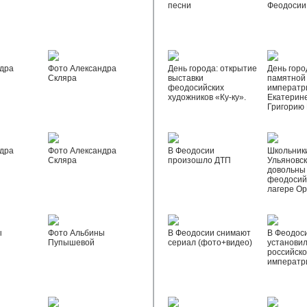
песни
Феодосии
дра
Фото Александра
День города: открытие
День горо
Скляра
выставки
памятной
феодосийских
императр
художников «Ку-ку».
Екатерине
Григорию
дра
Фото Александра
В Феодосии
Школьник
Скляра
произошло ДТП
Ульяновск
довольны
феодосий
лагере О
ы
Фото Альбины
В Феодосии снимают
В Феодос
Пупышевой
сериал (фото+видео)
установил
российск
императр