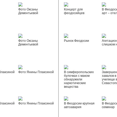
Фото Оксаны
Концерт для
В Феодос
Дементьевой
феодосийцев
арт – оте
Фото Оксаны
Рынок Феодосии
Агитацио
Дементьевой
слишком 
Плаксиной
Фото Янины Плаксиной
В симферопольских
Завершен
булочках с маком
завалов в
обнаружили
училище 
наркотические
Севастоп
вещества
Плаксиной
Фото Янины Плаксиной
В Феодосии крупная
В Феодос
автоавария
семинар