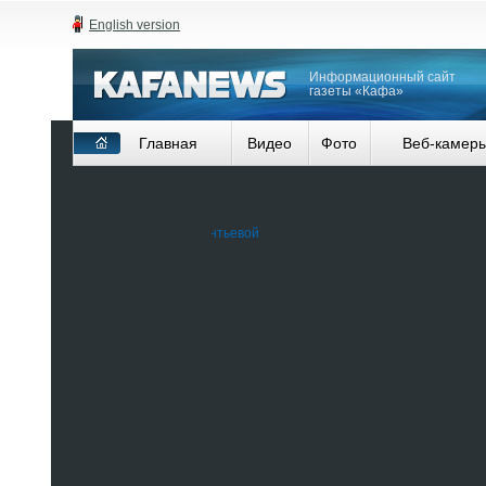
English version
Информационный сайт
газеты «Кафа»
Главная
Видео
Фото
Веб-камер