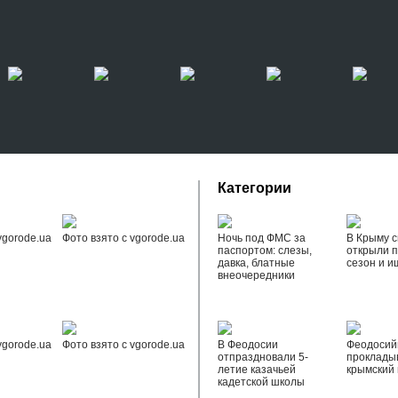
Категории
vgorode.ua
Фото взято с vgorode.ua
Ночь под ФМС за
В Крыму с
паспортом: слезы,
открыли 
давка, блатные
сезон и и
внеочередники
vgorode.ua
Фото взято с vgorode.ua
В Феодосии
Феодоси
отпраздновали 5-
проклады
летие казачьей
крымский 
кадетской школы