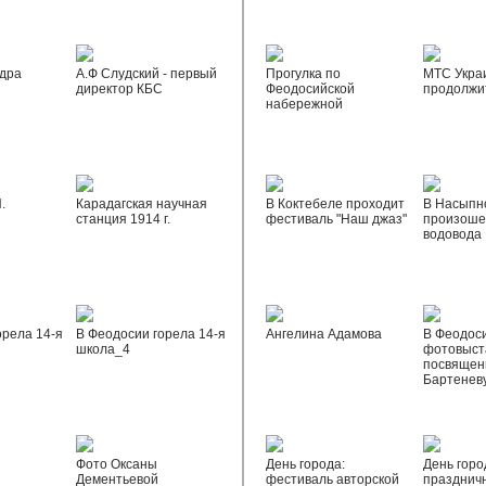
дра
А.Ф Слудский - первый
Прогулка по
МТС Укра
директор КБС
Феодосийской
продолжи
набережной
.
Карадагская научная
В Коктебеле проходит
В Насыпн
станция 1914 г.
фестиваль "Наш джаз"
произоше
водовода
орела 14-я
В Феодосии горела 14-я
Ангелина Адамова
В Феодос
школа_4
фотовыста
посвящен
Бартенев
Фото Оксаны
День города:
День горо
Дементьевой
фестиваль авторской
празднич