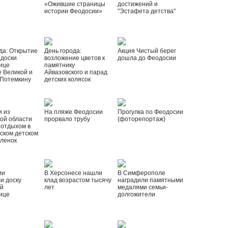
«Ожившие страницы
достижений и
истории Феодосии»
"Эстафета детства"
да: Открытие
День города:
Акция Чистый берег
 доски
возложение цветов к
дошла до Феодосии
ице
памятнику
 Великой и
Айвазовского и парад
 Потемкину
детских колясок
и из
На пляже Феодосии
Прогулка по Феодосии
ой области
прорвало трубу
(фоторепортаж)
 отдыхом в
ском детском
рленок
ии
В Херсонесе нашли
В Симферополе
и доску
клад возрастом тысячу
наградили памятными
ой
лет
медалями семьи-
ице
долгожители