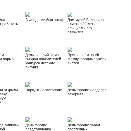
ина
В Феодосии был пожар
Дом-музей Волошина
т работать
отметил 30-летие
официального
открытия
ом
Дельфинарий Немо
Приглашаем на VII
л порыв
выбрал победителей
Международные учёты
конкурса детского
аистов
рисунка
ии открыли
Парад в Севастополе
День города: Феодосия
вку,
вечерняя
ную
у
да: улицами
День города:
День города: парад
ной
представление
спортивных