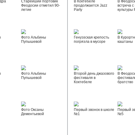
дра
Старейший портовик
В Коктебеле
В Феодос
Феодосии отметил 90-
продолжается Jazz
встреча с
летие
Party
культуры 
ы
Фото Альбины
Генуэзская крепость
В Курортн
Пупышевой
погрязла в мусоре
каштаны
ы
Фото Альбины
Второй день джазового
В Феодос
Пупышевой
фестиваля в
фестивал
Коктебеле
братство
Фото Оксаны
Первый звонок в школе
Первый зв
Дементьевой
№1
№5