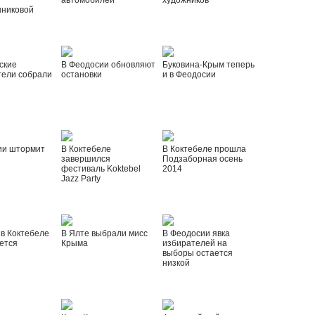
автомобилей
художников
шниковой
ские
В Феодосии обновляют
Буковина-Крым теперь
тели собрали
остановки
и в Феодосии
ии штормит
В Коктебеле
В Коктебеле прошла
завершился
Подзаборная осень
фестиваль Koktebel
2014
Jazz Party
 в Коктебеле
В Ялте выбрали мисс
В Феодосии явка
ется
Крыма
избирателей на
выборы остается
низкой