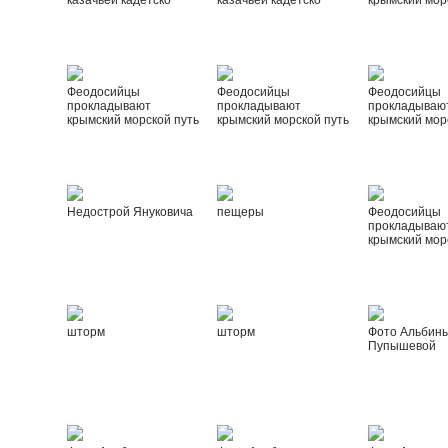
казачьей кадетско
казачьей кадетско
крымский мор
Феодосийцы
Феодосийцы
Феодосийцы
прокладывают
прокладывают
прокладываю
крымский морской путь
крымский морской путь
крымский мор
Недострой Януковича
пещеры
Феодосийцы
прокладываю
крымский мор
шторм
шторм
Фото Альбин
Пупышевой