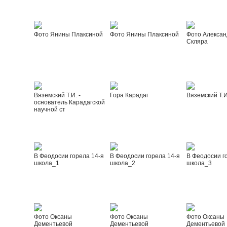
Фото Янины Плаксиной
Фото Янины Плаксиной
Фото Алексан
Скляра
Вяземский Т.И. -
Гора Карадаг
Вяземский Т.И
основатель Карадагской
научной ст
В Феодосии горела 14-я
В Феодосии горела 14-я
В Феодосии г
школа_1
школа_2
школа_3
Фото Оксаны
Фото Оксаны
Фото Оксаны
Дементьевой
Дементьевой
Дементьевой