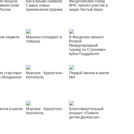
ии прошла
Как в Крыму снимали
Феодосийский отряд
 министром
Самые новые
МЧС принял участие в
России
приключения Шурика
акции Чистый берег
ом зацвели
Машины попадают в
В Феодосии прошел
ловушку
Второй
Международный
турнир по Стронгмен
кубок Поддубного
ии стартовал
Морское - Курортное -
Первый звонок в школе
ь Воздушное
Коктебель
№4
онок в школе
Морское - Курортное -
Благотворительный
Коктебель
концерт «Помоги
детям Донбасса!»