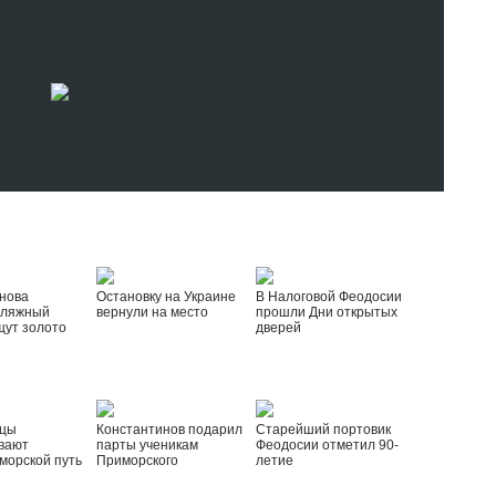
нова
Остановку на Украине
В Налоговой Феодосии
пляжный
вернули на место
прошли Дни открытых
щут золото
дверей
йцы
Константинов подарил
Старейший портовик
вают
парты ученикам
Феодосии отметил 90-
морской путь
Приморского
летие