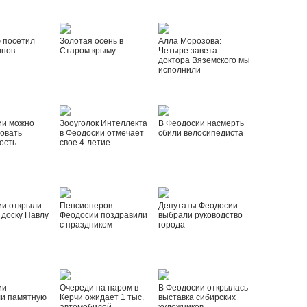
 посетил
Золотая осень в
Алла Морозова:
инов
Старом крыму
Четыре завета
доктора Вяземского мы
исполнили
ии можно
Зооуголок Интеллекта
В Феодосии насмерть
овать
в Феодосии отмечает
сбили велосипедиста
ость
свое 4-летие
ии открыли
Пенсионеров
Депутаты Феодосии
доску Павлу
Феодосии поздравили
выбрали руководство
с праздником
города
ии
Очереди на паром в
В Феодосии открылась
ли памятную
Керчи ожидает 1 тыс.
выставка сибирских