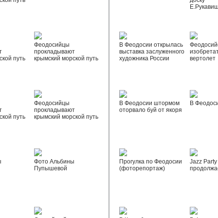
ской путь
доску
Е.Рукави
Феодосийцы
В Феодосии открылась
Феодосий
т
прокладывают
выставка заслуженного
изобрета
ской путь
крымский морской путь
художника России
вертолет
Феодосийцы
В Феодосии штормом
В Феодос
т
прокладывают
оторвало буй от якоря
ской путь
крымский морской путь
ы
Фото Альбины
Прогулка по Феодосии
Jazz Party
Пупышевой
(фоторепортаж)
продолжа