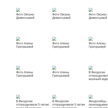
Фото Оксаны
Фото Оксаны
Фото Оксаны
Дементьевой
Дементьевой
Дементьевой
Фото Алены
Фото Алены
Фото Алены
Григорьевой
Григорьевой
Григорьевой
Фото Алены
Фото Алены
В Феодосии
Григорьевой
Григорьевой
отпраздновал
казачьей каде
В Феодосии
В Феодосии
Феодосийцы
отпраздновали 5-летие
отпраздновали 5-летие
прокладываю