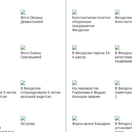
Фото Оксаны
Константинов посетил
Феодосию
Дементьевой
оборонные
Констант
предприятия
Феодосии
Фото Алены
В Феодосии горела 14-
В Феодос
Григорьевой
я школа
регистрир
недвижим
В Феодосии
На перекрестке
В Феодос
и 5-летие
отпраздновали 5-летие
Горбачева и Федько
памятную 
тско
казачьей кадетско
большая авария
1
Острова
Фауна музея Карадага
В Феодос
т
установи