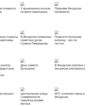
ии появился
У крымчанина изъяли
Парковки Феодосии
ль
полкило марихуаны
проверили
нные плакаты
В Феодосии появилась
Помогите больному
навязчивы
памятная доска
ребенку, - все ли
Семену Пивоварову
честно
 разбор
День памяти
В Феодосии перебои с
 кадетском
Волошина
бензином (обновлено)
в
оле
ии прошел
Центральная улица
МТС отключил связь в
Симферополя
Феодосии
завалена кучами
мусора