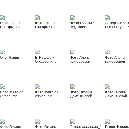
Фото Алены
Фото Алены
Феодосийские
Латиф Казбек
Григорьевой
Григорьевой
художники
Оксана Курен
Олег Яхнин
В. Иоффе и
Фото Алены
Фото Алены
О.Курбенина
григорьевой
григорьевой
Фото взято с e-
Фото взято с e-
Фото Оксаны
Фото Оксаны
crimea.info
crimea.info
Дементьевой
Дементьевой
Фото Оксаны
Фото Оксаны
Рынок Феодосии_1
Рынок Феодос