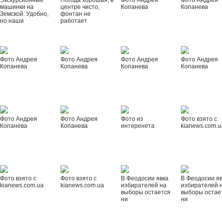
Экскурсионные
Погода хорошая, в
Фото Андрея
Фото Андрея
машинки на
центре чисто,
Копанева
Копанева
Земской. Удобно,
фонтан не
но наши
работает
Фото Андрея
Фото Андрея
Фото Андрея
Фото Андрея
Копанева
Копанева
Копанева
Копанева
Фото Андрея
Фото Андрея
Фото из
Фото взято с
Копанева
Копанева
интеренета
kianews.com.u
Фото взято с
Фото взято с
В Феодосии явка
В Феодосии я
kianews.com.ua
kianews.com.ua
избирателей на
избирателей 
выборы остается
выборы остае
ни
ни