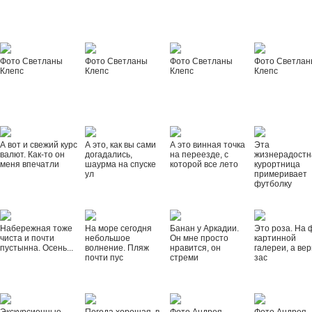
Фото Светланы
Фото Светланы
Фото Светланы
Фото Светла
Клепс
Клепс
Клепс
Клепс
А вот и свежий курс
А это, как вы сами
А это винная точка
Эта
валют. Как-то он
догадались,
на переезде, с
жизнерадостн
меня впечатли
шаурма на спуске
которой все лето
курортница
ул
примеривает
футболку
Набережная тоже
На море сегодня
Банан у Аркадии.
Это роза. На 
чиста и почти
небольшое
Он мне просто
картинной
пустынна. Осень...
волнение. Пляж
нравится, он
галереи, а вер
почти пус
стреми
зас