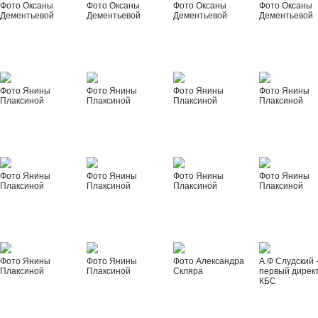
Фото Оксаны
Фото Оксаны
Фото Оксаны
Фото Оксаны
Дементьевой
Дементьевой
Дементьевой
Дементьевой
Фото Янины
Фото Янины
Фото Янины
Фото Янины
Плаксиной
Плаксиной
Плаксиной
Плаксиной
Фото Янины
Фото Янины
Фото Янины
Фото Янины
Плаксиной
Плаксиной
Плаксиной
Плаксиной
Фото Янины
Фото Янины
Фото Александра
А.Ф Слудский 
Плаксиной
Плаксиной
Скляра
первый дирек
КБС