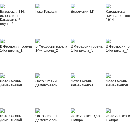
Вяземский Т.И. -
Гора Карадаг
Вяземский Т.И.
Карадагская
основатель
научная стан
Карадагской
1914 г.
научной ст
В Феодосии горела
В Феодосии горела
В Феодосии горела
В Феодосии г
14-я школа_1
14-я школа_2
14-я школа_3
14-я школа_4
Фото Оксаны
Фото Оксаны
Фото Оксаны
Фото Оксаны
Дементьевой
Дементьевой
Дементьевой
Дементьевой
Фото Оксаны
Фото Оксаны
Фото Александра
Фото Алексан
Дементьевой
Дементьевой
Скляра
Скляра