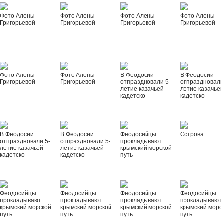
Фото Алены
Фото Алены
Фото Алены
Фото Алены
Григорьевой
Григорьевой
Григорьевой
Григорьевой
Фото Алены
Фото Алены
В Феодосии
В Феодосии
Григорьевой
Григорьевой
отпраздновали 5-
отпраздновал
летие казачьей
летие казачье
кадетско
кадетско
В Феодосии
В Феодосии
Феодосийцы
Острова
отпраздновали 5-
отпраздновали 5-
прокладывают
летие казачьей
летие казачьей
крымский морской
кадетско
кадетско
путь
Феодосийцы
Феодосийцы
Феодосийцы
Феодосийцы
прокладывают
прокладывают
прокладывают
прокладываю
крымский морской
крымский морской
крымский морской
крымский мор
путь
путь
путь
путь