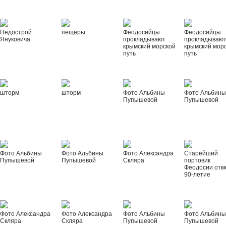
Недострой
пещеры
Феодосийцы
Феодосийцы
Януковича
прокладывают
прокладываю
крымский морской
крымский мор
путь
путь
шторм
шторм
Фото Альбины
Фото Альбин
Пупышевой
Пупышевой
Фото Альбины
Фото Альбины
Фото Александра
Старейший
Пупышевой
Пупышевой
Скляра
портовик
Феодосии отм
90-летие
Фото Александра
Фото Александра
Фото Альбины
Фото Альбин
Скляра
Скляра
Пупышевой
Пупышевой