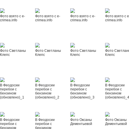
Фото взято с e-
Фото взято с e-
Фото взято с e-
Фото взято с e
crimea.info
crimea.info
crimea.info
crimea.info
Фото Светланы
Фото Светланы
Фото Светланы
Фото Светла
Клепс
Клепс
Клепс
Клепс
В Феодосии
В Феодосии
В Феодосии
В Феодосии
перебои с
перебои с
перебои с
перебои с
бензином
бензином
бензином
бензином
(обновлено)_1
(обновлено)_2
(обновлено)_3
(обновлено)_
В Феодосии
В Феодосии
Фото Оксаны
Фото Оксаны
перебои с
перебои с
Дементьевой
Дементьевой
бензином
бензином