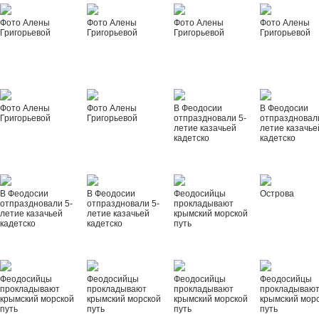
Фото Алены
Фото Алены
Фото Алены
Фото Алены
Григорьевой
Григорьевой
Григорьевой
Григорьевой
Фото Алены
Фото Алены
В Феодосии
В Феодосии
Григорьевой
Григорьевой
отпраздновали 5-
отпраздновал
летие казачьей
летие казачье
кадетско
кадетско
В Феодосии
В Феодосии
Феодосийцы
Острова
отпраздновали 5-
отпраздновали 5-
прокладывают
летие казачьей
летие казачьей
крымский морской
кадетско
кадетско
путь
Феодосийцы
Феодосийцы
Феодосийцы
Феодосийцы
прокладывают
прокладывают
прокладывают
прокладываю
крымский морской
крымский морской
крымский морской
крымский мор
путь
путь
путь
путь