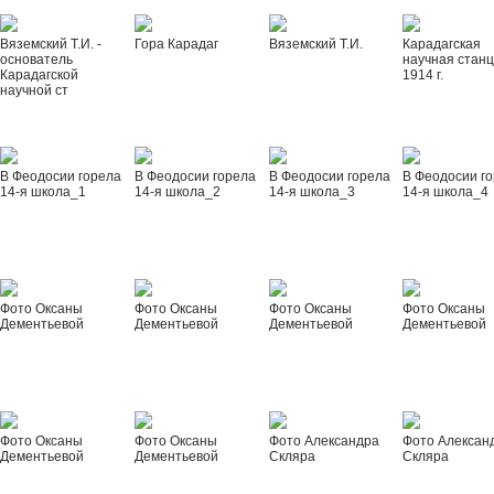
Вяземский Т.И. -
Гора Карадаг
Вяземский Т.И.
Карадагская
основатель
научная стан
Карадагской
1914 г.
научной ст
В Феодосии горела
В Феодосии горела
В Феодосии горела
В Феодосии г
14-я школа_1
14-я школа_2
14-я школа_3
14-я школа_4
Фото Оксаны
Фото Оксаны
Фото Оксаны
Фото Оксаны
Дементьевой
Дементьевой
Дементьевой
Дементьевой
Фото Оксаны
Фото Оксаны
Фото Александра
Фото Алексан
Дементьевой
Дементьевой
Скляра
Скляра