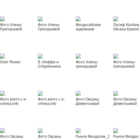
Фото Алены
Фото Алены
Феодосийские
Латиф Казбек
Григорьевой
Григорьевой
художники
Оксана Курен
Олег Яхнин
В. Иоффе и
Фото Алены
Фото Алены
О.Курбенина
григорьевой
григорьевой
Фото взято с e-
Фото взято с e-
Фото Оксаны
Фото Оксаны
crimea.info
crimea.info
Дементьевой
Дементьевой
Фото Оксаны
Фото Оксаны
Рынок Феодосии_1
Рынок Феодос