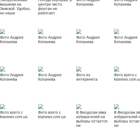
Экскурсионные
Погода хорошая, в
Фото Андрея
Фото Андрея
машинки на
центре чисто,
Копанева
Копанева
Земской. Удобно,
фонтан не
но наши
работает
Фото Андрея
Фото Андрея
Фото Андрея
Фото Андрея
Копанева
Копанева
Копанева
Копанева
Фото Андрея
Фото Андрея
Фото из
Фото взято с
Копанева
Копанева
интеренета
kianews.com.u
Фото взято с
Фото взято с
В Феодосии явка
В Феодосии я
kianews.com.ua
kianews.com.ua
избирателей на
избирателей 
выборы остается
выборы остае
ни
ни