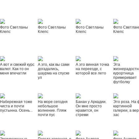
Фото Светланы
Фото Светланы
Фото Светланы
Фото Светла
Клепс
Клепс
Клепс
Клепс
А вот и свежий курс
А это, как вы сами
А это винная точка
Эта
валют. Как-то он
догадались,
на переезде, с
жизнерадостн
меня впечатли
шаурма на спуске
которой все лето
курортница
ул
примеривает
футболку
Набережная тоже
На море сегодня
Банан у Аркадии.
Это роза. На 
чиста и почти
небольшое
Он мне просто
картинной
пустынна. Осень...
волнение. Пляж
нравится, он
галереи, а вер
почти пус
стреми
зас