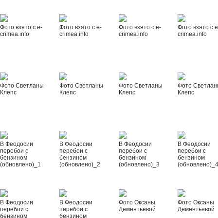
Фото взято с e-
Фото взято с e-
Фото взято с e-
Фото взято с e
crimea.info
crimea.info
crimea.info
crimea.info
Фото Светланы
Фото Светланы
Фото Светланы
Фото Светла
Клепс
Клепс
Клепс
Клепс
В Феодосии
В Феодосии
В Феодосии
В Феодосии
перебои с
перебои с
перебои с
перебои с
бензином
бензином
бензином
бензином
(обновлено)_1
(обновлено)_2
(обновлено)_3
(обновлено)_
В Феодосии
В Феодосии
Фото Оксаны
Фото Оксаны
перебои с
перебои с
Дементьевой
Дементьевой
бензином
бензином