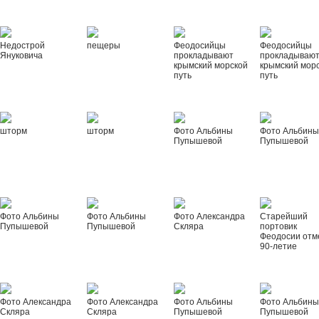
Недострой
пещеры
Феодосийцы
Феодосийцы
Януковича
прокладывают
прокладываю
крымский морской
крымский мор
путь
путь
шторм
шторм
Фото Альбины
Фото Альбин
Пупышевой
Пупышевой
Фото Альбины
Фото Альбины
Фото Александра
Старейший
Пупышевой
Пупышевой
Скляра
портовик
Феодосии отм
90-летие
Фото Александра
Фото Александра
Фото Альбины
Фото Альбин
Скляра
Скляра
Пупышевой
Пупышевой