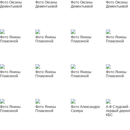
Фото Оксаны
Фото Оксаны
Фото Оксаны
Фото Оксаны
Дементьевой
Дементьевой
Дементьевой
Дементьевой
Фото Янины
Фото Янины
Фото Янины
Фото Янины
Плаксиной
Плаксиной
Плаксиной
Плаксиной
Фото Янины
Фото Янины
Фото Янины
Фото Янины
Плаксиной
Плаксиной
Плаксиной
Плаксиной
Фото Янины
Фото Янины
Фото Александра
А.Ф Слудский 
Плаксиной
Плаксиной
Скляра
первый дирек
КБС