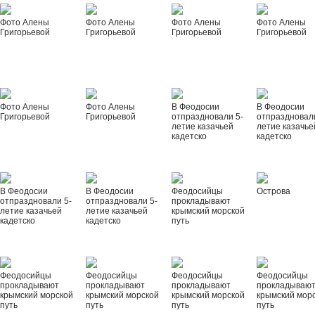
Фото Алены
Фото Алены
Фото Алены
Фото Алены
Григорьевой
Григорьевой
Григорьевой
Григорьевой
Фото Алены
Фото Алены
В Феодосии
В Феодосии
Григорьевой
Григорьевой
отпраздновали 5-
отпраздновал
летие казачьей
летие казачье
кадетско
кадетско
В Феодосии
В Феодосии
Феодосийцы
Острова
отпраздновали 5-
отпраздновали 5-
прокладывают
летие казачьей
летие казачьей
крымский морской
кадетско
кадетско
путь
Феодосийцы
Феодосийцы
Феодосийцы
Феодосийцы
прокладывают
прокладывают
прокладывают
прокладываю
крымский морской
крымский морской
крымский морской
крымский мор
путь
путь
путь
путь