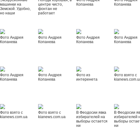
Экскурсионные
Погода хорошая, в
Фото Андрея
Фото Андрея
машинки на
центре чисто,
Копанева
Копанева
Земской. Удобно,
фонтан не
но наши
работает
Фото Андрея
Фото Андрея
Фото Андрея
Фото Андрея
Копанева
Копанева
Копанева
Копанева
Фото Андрея
Фото Андрея
Фото из
Фото взято с
Копанева
Копанева
интеренета
kianews.com.u
Фото взято с
Фото взято с
В Феодосии явка
В Феодосии я
kianews.com.ua
kianews.com.ua
избирателей на
избирателей 
выборы остается
выборы остае
ни
ни