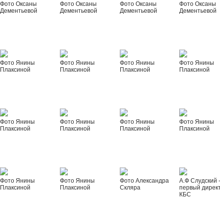
Фото Оксаны
Фото Оксаны
Фото Оксаны
Фото Оксаны
Дементьевой
Дементьевой
Дементьевой
Дементьевой
Фото Янины
Фото Янины
Фото Янины
Фото Янины
Плаксиной
Плаксиной
Плаксиной
Плаксиной
Фото Янины
Фото Янины
Фото Янины
Фото Янины
Плаксиной
Плаксиной
Плаксиной
Плаксиной
Фото Янины
Фото Янины
Фото Александра
А.Ф Слудский 
Плаксиной
Плаксиной
Скляра
первый дирек
КБС