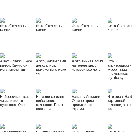
Фото Светланы
Фото Светланы
Фото Светланы
Фото Светла
Клепс
Клепс
Клепс
Клепс
А вот и свежий курс
А это, как вы сами
А это винная точка
Эта
валют. Как-то он
догадались,
на переезде, с
жизнерадостн
меня впечатли
шаурма на спуске
которой все лето
курортница
ул
примеривает
футболку
Набережная тоже
На море сегодня
Банан у Аркадии.
Это роза. На 
чиста и почти
небольшое
Он мне просто
картинной
пустынна. Осень...
волнение. Пляж
нравится, он
галереи, а вер
почти пус
стреми
зас