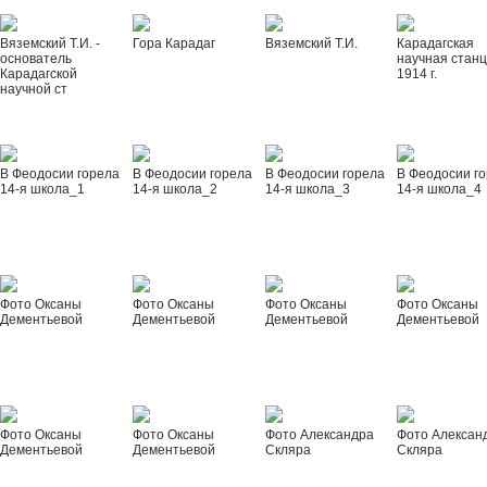
Вяземский Т.И. -
Гора Карадаг
Вяземский Т.И.
Карадагская
основатель
научная стан
Карадагской
1914 г.
научной ст
В Феодосии горела
В Феодосии горела
В Феодосии горела
В Феодосии г
14-я школа_1
14-я школа_2
14-я школа_3
14-я школа_4
Фото Оксаны
Фото Оксаны
Фото Оксаны
Фото Оксаны
Дементьевой
Дементьевой
Дементьевой
Дементьевой
Фото Оксаны
Фото Оксаны
Фото Александра
Фото Алексан
Дементьевой
Дементьевой
Скляра
Скляра