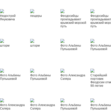
Недострой
пещеры
Феодосийцы
Феодосийцы
Януковича
прокладывают
прокладываю
крымский морской
крымский мор
путь
путь
шторм
шторм
Фото Альбины
Фото Альбин
Пупышевой
Пупышевой
Фото Альбины
Фото Альбины
Фото Александра
Старейший
Пупышевой
Пупышевой
Скляра
портовик
Феодосии отм
90-летие
Фото Александра
Фото Александра
Фото Альбины
Фото Альбин
Скляра
Скляра
Пупышевой
Пупышевой