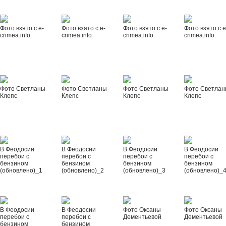
Фото взято с e-
Фото взято с e-
Фото взято с e-
Фото взято с e
crimea.info
crimea.info
crimea.info
crimea.info
Фото Светланы
Фото Светланы
Фото Светланы
Фото Светла
Клепс
Клепс
Клепс
Клепс
В Феодосии
В Феодосии
В Феодосии
В Феодосии
перебои с
перебои с
перебои с
перебои с
бензином
бензином
бензином
бензином
(обновлено)_1
(обновлено)_2
(обновлено)_3
(обновлено)_
В Феодосии
В Феодосии
Фото Оксаны
Фото Оксаны
перебои с
перебои с
Дементьевой
Дементьевой
бензином
бензином