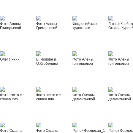
Фото Алены
Фото Алены
Феодосийские
Латиф Казбек
Григорьевой
Григорьевой
художники
Оксана Курен
Олег Яхнин
В. Иоффе и
Фото Алены
Фото Алены
О.Курбенина
григорьевой
григорьевой
Фото взято с e-
Фото взято с e-
Фото Оксаны
Фото Оксаны
crimea.info
crimea.info
Дементьевой
Дементьевой
Фото Оксаны
Фото Оксаны
Рынок Феодосии_1
Рынок Феодос