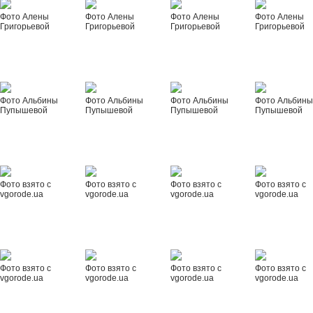
Фото Алены
Фото Алены
Фото Алены
Фото Алены
Григорьевой
Григорьевой
Григорьевой
Григорьевой
Фото Альбины
Фото Альбины
Фото Альбины
Фото Альбин
Пупышевой
Пупышевой
Пупышевой
Пупышевой
Фото взято с
Фото взято с
Фото взято с
Фото взято с
vgorode.ua
vgorode.ua
vgorode.ua
vgorode.ua
Фото взято с
Фото взято с
Фото взято с
Фото взято с
vgorode.ua
vgorode.ua
vgorode.ua
vgorode.ua