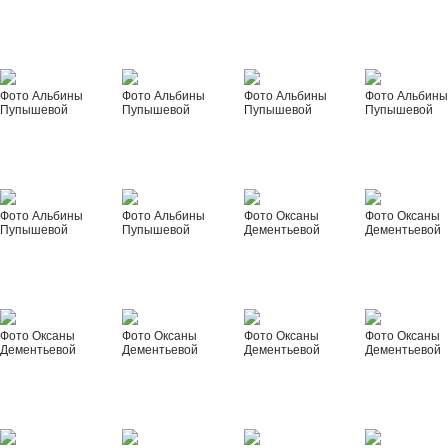
Фото Альбины
Фото Альбины
Фото Альбины
Фото Альбин
Пупышевой
Пупышевой
Пупышевой
Пупышевой
Фото Альбины
Фото Альбины
Фото Оксаны
Фото Оксаны
Пупышевой
Пупышевой
Дементьевой
Дементьевой
Фото Оксаны
Фото Оксаны
Фото Оксаны
Фото Оксаны
Дементьевой
Дементьевой
Дементьевой
Дементьевой