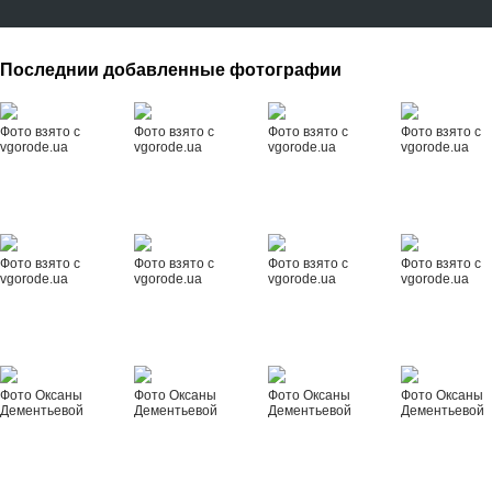
Последнии добавленные фотографии
Фото взято с
Фото взято с
Фото взято с
Фото взято с
vgorode.ua
vgorode.ua
vgorode.ua
vgorode.ua
Фото взято с
Фото взято с
Фото взято с
Фото взято с
vgorode.ua
vgorode.ua
vgorode.ua
vgorode.ua
Фото Оксаны
Фото Оксаны
Фото Оксаны
Фото Оксаны
Дементьевой
Дементьевой
Дементьевой
Дементьевой