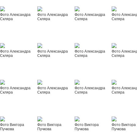
Фото Александра
Фото Александра
Фото Александра
Фото Алексан
Скляра
Скляра
Скляра
Скляра
Фото Александра
Фото Александра
Фото Александра
Фото Алексан
Скляра
Скляра
Скляра
Скляра
Фото Александра
Фото Александра
Фото Александра
Фото Алексан
Скляра
Скляра
Скляра
Скляра
Фото Виктора
Фото Виктора
Фото Виктора
Фото Виктора
Пучкова
Пучкова
Пучкова
Пучкова