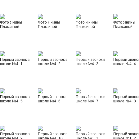
Фото Янины
Фото Янины
Фото Янины
Фото Янины
Плаксиной
Плаксиной
Плаксиной
Плаксиной
Первый звонок в
Первый звонок в
Первый звонок в
Первый звонок
школе №4_1
школе №4_2
школе №4_3
школе №4_4
Первый звонок в
Первый звонок в
Первый звонок в
Первый звонок
школе №4_5
школе №4_6
школе №4_7
школе №4_8
Первый звонок в
Первый звонок в
Первый звонок в
Первый звонок
школе №4_9
школе №4_10
школе №1_1
школе №1_2