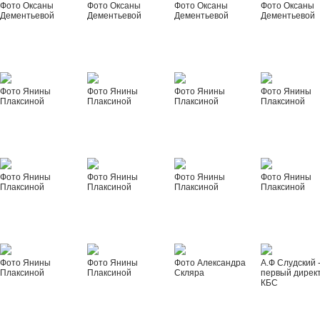
Фото Оксаны
Фото Оксаны
Фото Оксаны
Фото Оксаны
Дементьевой
Дементьевой
Дементьевой
Дементьевой
Фото Янины
Фото Янины
Фото Янины
Фото Янины
Плаксиной
Плаксиной
Плаксиной
Плаксиной
Фото Янины
Фото Янины
Фото Янины
Фото Янины
Плаксиной
Плаксиной
Плаксиной
Плаксиной
Фото Янины
Фото Янины
Фото Александра
А.Ф Слудский 
Плаксиной
Плаксиной
Скляра
первый дирек
КБС