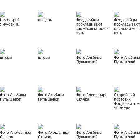
Недострой
пещеры
Феодосийцы
Феодосийцы
Януковича
прокладывают
прокладываю
крымский морской
крымский мор
путь
путь
шторм
шторм
Фото Альбины
Фото Альбин
Пупышевой
Пупышевой
Фото Альбины
Фото Альбины
Фото Александра
Старейший
Пупышевой
Пупышевой
Скляра
портовик
Феодосии отм
90-летие
Фото Александра
Фото Александра
Фото Альбины
Фото Альбин
Скляра
Скляра
Пупышевой
Пупышевой