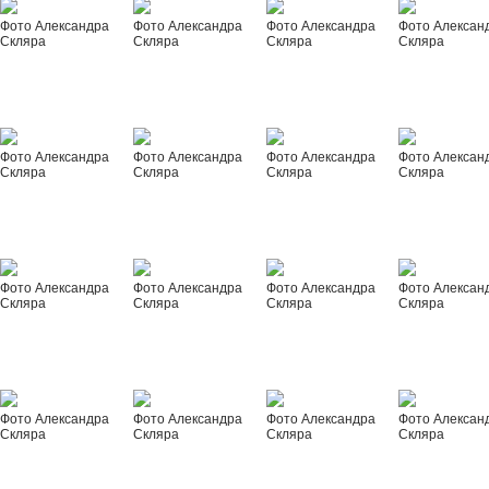
Фото Александра
Фото Александра
Фото Александра
Фото Алексан
Скляра
Скляра
Скляра
Скляра
Фото Александра
Фото Александра
Фото Александра
Фото Алексан
Скляра
Скляра
Скляра
Скляра
Фото Александра
Фото Александра
Фото Александра
Фото Алексан
Скляра
Скляра
Скляра
Скляра
Фото Александра
Фото Александра
Фото Александра
Фото Алексан
Скляра
Скляра
Скляра
Скляра