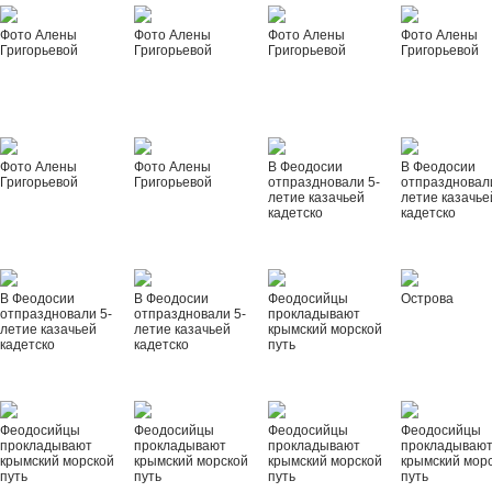
Фото Алены
Фото Алены
Фото Алены
Фото Алены
Григорьевой
Григорьевой
Григорьевой
Григорьевой
Фото Алены
Фото Алены
В Феодосии
В Феодосии
Григорьевой
Григорьевой
отпраздновали 5-
отпраздновал
летие казачьей
летие казачье
кадетско
кадетско
В Феодосии
В Феодосии
Феодосийцы
Острова
отпраздновали 5-
отпраздновали 5-
прокладывают
летие казачьей
летие казачьей
крымский морской
кадетско
кадетско
путь
Феодосийцы
Феодосийцы
Феодосийцы
Феодосийцы
прокладывают
прокладывают
прокладывают
прокладываю
крымский морской
крымский морской
крымский морской
крымский мор
путь
путь
путь
путь