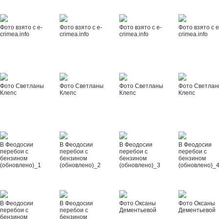
Фото взято с e-
Фото взято с e-
Фото взято с e-
Фото взято с e
crimea.info
crimea.info
crimea.info
crimea.info
Фото Светланы
Фото Светланы
Фото Светланы
Фото Светла
Клепс
Клепс
Клепс
Клепс
В Феодосии
В Феодосии
В Феодосии
В Феодосии
перебои с
перебои с
перебои с
перебои с
бензином
бензином
бензином
бензином
(обновлено)_1
(обновлено)_2
(обновлено)_3
(обновлено)_
В Феодосии
В Феодосии
Фото Оксаны
Фото Оксаны
перебои с
перебои с
Дементьевой
Дементьевой
бензином
бензином