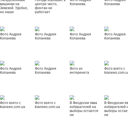
Экскурсионные
Погода хорошая, в
Фото Андрея
Фото Андрея
машинки на
центре чисто,
Копанева
Копанева
Земской. Удобно,
фонтан не
но наши
работает
Фото Андрея
Фото Андрея
Фото Андрея
Фото Андрея
Копанева
Копанева
Копанева
Копанева
Фото Андрея
Фото Андрея
Фото из
Фото взято с
Копанева
Копанева
интеренета
kianews.com.u
Фото взято с
Фото взято с
В Феодосии явка
В Феодосии я
kianews.com.ua
kianews.com.ua
избирателей на
избирателей 
выборы остается
выборы остае
ни
ни