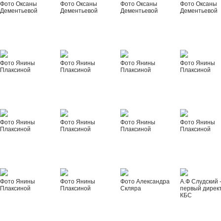
Фото Оксаны
Фото Оксаны
Фото Оксаны
Фото Оксаны
Дементьевой
Дементьевой
Дементьевой
Дементьевой
Фото Янины
Фото Янины
Фото Янины
Фото Янины
Плаксиной
Плаксиной
Плаксиной
Плаксиной
Фото Янины
Фото Янины
Фото Янины
Фото Янины
Плаксиной
Плаксиной
Плаксиной
Плаксиной
Фото Янины
Фото Янины
Фото Александра
А.Ф Слудский 
Плаксиной
Плаксиной
Скляра
первый дирек
КБС