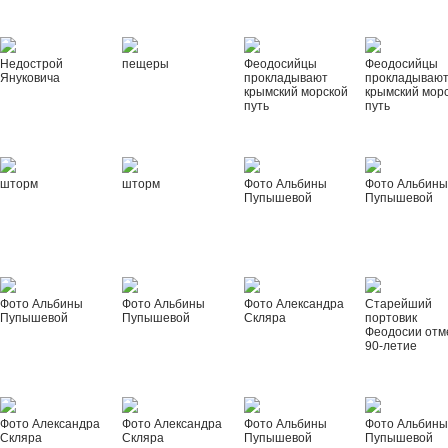
Недострой
пещеры
Феодосийцы
Феодосийцы
Януковича
прокладывают
прокладываю
крымский морской
крымский мор
путь
путь
шторм
шторм
Фото Альбины
Фото Альбин
Пупышевой
Пупышевой
Фото Альбины
Фото Альбины
Фото Александра
Старейший
Пупышевой
Пупышевой
Скляра
портовик
Феодосии отм
90-летие
Фото Александра
Фото Александра
Фото Альбины
Фото Альбин
Скляра
Скляра
Пупышевой
Пупышевой