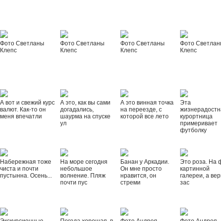
Фото Светланы
Фото Светланы
Фото Светланы
Фото Светла
Клепс
Клепс
Клепс
Клепс
А вот и свежий курс
А это, как вы сами
А это винная точка
Эта
валют. Как-то он
догадались,
на переезде, с
жизнерадостн
меня впечатли
шаурма на спуске
которой все лето
курортница
ул
примеривает
футболку
Набережная тоже
На море сегодня
Банан у Аркадии.
Это роза. На 
чиста и почти
небольшое
Он мне просто
картинной
пустынна. Осень...
волнение. Пляж
нравится, он
галереи, а вер
почти пус
стреми
зас