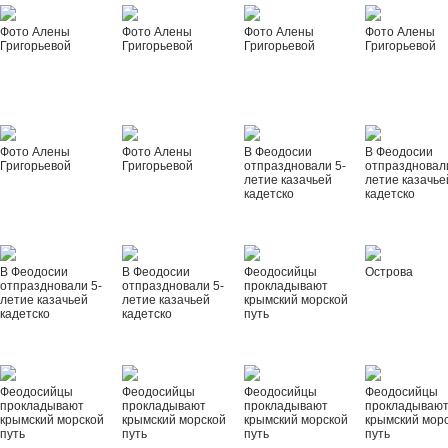
Фото Алены
Фото Алены
Фото Алены
Фото Алены
Григорьевой
Григорьевой
Григорьевой
Григорьевой
Фото Алены
Фото Алены
В Феодосии
В Феодосии
Григорьевой
Григорьевой
отпраздновали 5-
отпраздновал
летие казачьей
летие казачье
кадетско
кадетско
В Феодосии
В Феодосии
Феодосийцы
Острова
отпраздновали 5-
отпраздновали 5-
прокладывают
летие казачьей
летие казачьей
крымский морской
кадетско
кадетско
путь
Феодосийцы
Феодосийцы
Феодосийцы
Феодосийцы
прокладывают
прокладывают
прокладывают
прокладываю
крымский морской
крымский морской
крымский морской
крымский мор
путь
путь
путь
путь