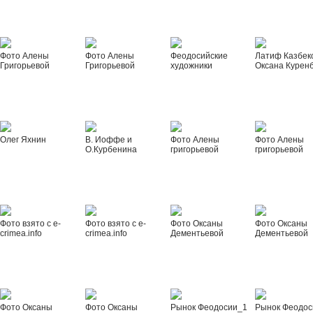
Фото Алены
Фото Алены
Феодосийские
Латиф Казбек
Григорьевой
Григорьевой
художники
Оксана Курен
Олег Яхнин
В. Иоффе и
Фото Алены
Фото Алены
О.Курбенина
григорьевой
григорьевой
Фото взято с e-
Фото взято с e-
Фото Оксаны
Фото Оксаны
crimea.info
crimea.info
Дементьевой
Дементьевой
Фото Оксаны
Фото Оксаны
Рынок Феодосии_1
Рынок Феодос