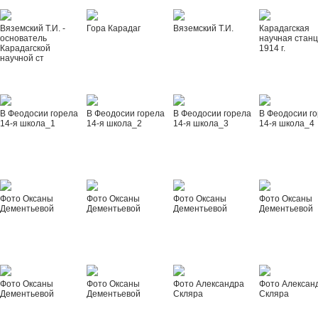
Вяземский Т.И. -
Гора Карадаг
Вяземский Т.И.
Карадагская
основатель
научная стан
Карадагской
1914 г.
научной ст
В Феодосии горела
В Феодосии горела
В Феодосии горела
В Феодосии г
14-я школа_1
14-я школа_2
14-я школа_3
14-я школа_4
Фото Оксаны
Фото Оксаны
Фото Оксаны
Фото Оксаны
Дементьевой
Дементьевой
Дементьевой
Дементьевой
Фото Оксаны
Фото Оксаны
Фото Александра
Фото Алексан
Дементьевой
Дементьевой
Скляра
Скляра