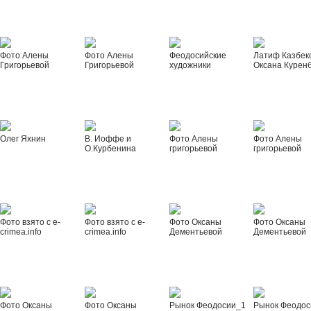
Фото Алены
Фото Алены
Феодосийские
Латиф Казбек
Григорьевой
Григорьевой
художники
Оксана Курен
Олег Яхнин
В. Иоффе и
Фото Алены
Фото Алены
О.Курбенина
григорьевой
григорьевой
Фото взято с e-
Фото взято с e-
Фото Оксаны
Фото Оксаны
crimea.info
crimea.info
Дементьевой
Дементьевой
Фото Оксаны
Фото Оксаны
Рынок Феодосии_1
Рынок Феодос