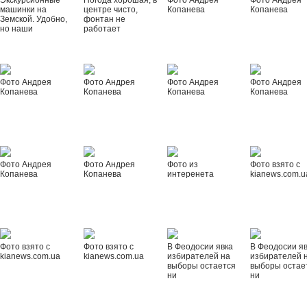
Экскурсионные
Погода хорошая, в
Фото Андрея
Фото Андрея
машинки на
центре чисто,
Копанева
Копанева
Земской. Удобно,
фонтан не
но наши
работает
Фото Андрея
Фото Андрея
Фото Андрея
Фото Андрея
Копанева
Копанева
Копанева
Копанева
Фото Андрея
Фото Андрея
Фото из
Фото взято с
Копанева
Копанева
интеренета
kianews.com.u
Фото взято с
Фото взято с
В Феодосии явка
В Феодосии я
kianews.com.ua
kianews.com.ua
избирателей на
избирателей 
выборы остается
выборы остае
ни
ни