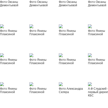
Фото Оксаны
Фото Оксаны
Фото Оксаны
Фото Оксаны
Дементьевой
Дементьевой
Дементьевой
Дементьевой
Фото Янины
Фото Янины
Фото Янины
Фото Янины
Плаксиной
Плаксиной
Плаксиной
Плаксиной
Фото Янины
Фото Янины
Фото Янины
Фото Янины
Плаксиной
Плаксиной
Плаксиной
Плаксиной
Фото Янины
Фото Янины
Фото Александра
А.Ф Слудский 
Плаксиной
Плаксиной
Скляра
первый дирек
КБС