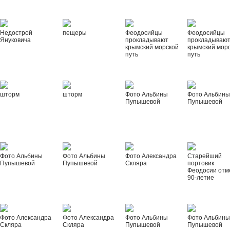
Недострой
пещеры
Феодосийцы
Феодосийцы
Януковича
прокладывают
прокладываю
крымский морской
крымский мор
путь
путь
шторм
шторм
Фото Альбины
Фото Альбин
Пупышевой
Пупышевой
Фото Альбины
Фото Альбины
Фото Александра
Старейший
Пупышевой
Пупышевой
Скляра
портовик
Феодосии отм
90-летие
Фото Александра
Фото Александра
Фото Альбины
Фото Альбин
Скляра
Скляра
Пупышевой
Пупышевой