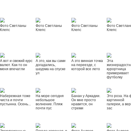
Фото Светланы
Фото Светланы
Фото Светланы
Фото Светла
Клепс
Клепс
Клепс
Клепс
А вот и свежий курс
А это, как вы сами
А это винная точка
Эта
валют. Как-то он
догадались,
на переезде, с
жизнерадостн
меня впечатли
шаурма на спуске
которой все лето
курортница
ул
примеривает
футболку
Набережная тоже
На море сегодня
Банан у Аркадии.
Это роза. На 
чиста и почти
небольшое
Он мне просто
картинной
пустынна. Осень...
волнение. Пляж
нравится, он
галереи, а вер
почти пус
стреми
зас