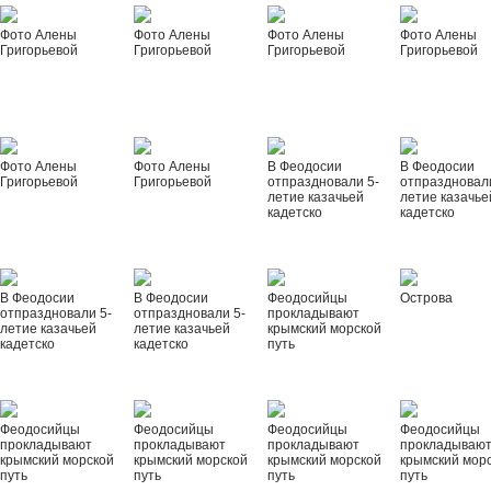
Фото Алены
Фото Алены
Фото Алены
Фото Алены
Григорьевой
Григорьевой
Григорьевой
Григорьевой
Фото Алены
Фото Алены
В Феодосии
В Феодосии
Григорьевой
Григорьевой
отпраздновали 5-
отпраздновал
летие казачьей
летие казачье
кадетско
кадетско
В Феодосии
В Феодосии
Феодосийцы
Острова
отпраздновали 5-
отпраздновали 5-
прокладывают
летие казачьей
летие казачьей
крымский морской
кадетско
кадетско
путь
Феодосийцы
Феодосийцы
Феодосийцы
Феодосийцы
прокладывают
прокладывают
прокладывают
прокладываю
крымский морской
крымский морской
крымский морской
крымский мор
путь
путь
путь
путь