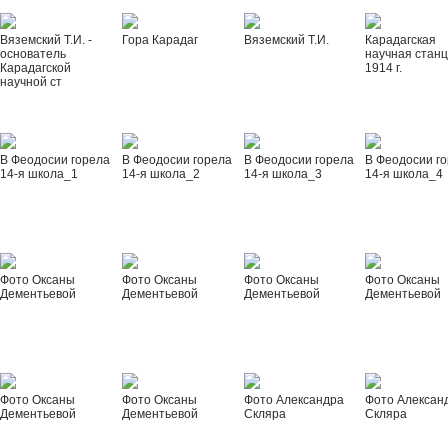
Вяземский Т.И. -
Гора Карадаг
Вяземский Т.И.
Карадагская
основатель
научная стан
Карадагской
1914 г.
научной ст
В Феодосии горела
В Феодосии горела
В Феодосии горела
В Феодосии г
14-я школа_1
14-я школа_2
14-я школа_3
14-я школа_4
Фото Оксаны
Фото Оксаны
Фото Оксаны
Фото Оксаны
Дементьевой
Дементьевой
Дементьевой
Дементьевой
Фото Оксаны
Фото Оксаны
Фото Александра
Фото Алексан
Дементьевой
Дементьевой
Скляра
Скляра