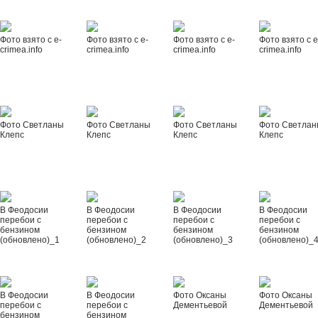
Фото взято с e-
Фото взято с e-
Фото взято с e-
Фото взято с e
crimea.info
crimea.info
crimea.info
crimea.info
Фото Светланы
Фото Светланы
Фото Светланы
Фото Светла
Клепс
Клепс
Клепс
Клепс
В Феодосии
В Феодосии
В Феодосии
В Феодосии
перебои с
перебои с
перебои с
перебои с
бензином
бензином
бензином
бензином
(обновлено)_1
(обновлено)_2
(обновлено)_3
(обновлено)_
В Феодосии
В Феодосии
Фото Оксаны
Фото Оксаны
перебои с
перебои с
Дементьевой
Дементьевой
бензином
бензином