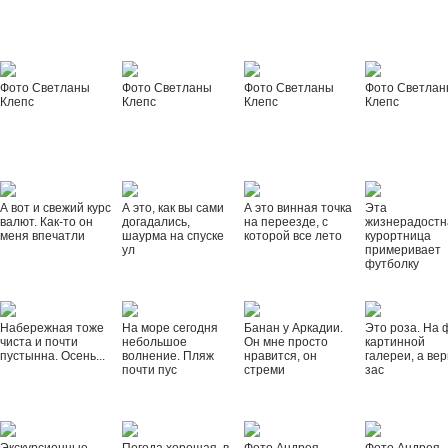
Фото Светланы
Фото Светланы
Фото Светланы
Фото Светла
Клепс
Клепс
Клепс
Клепс
А вот и свежий курс
А это, как вы сами
А это винная точка
Эта
валют. Как-то он
догадались,
на переезде, с
жизнерадостн
меня впечатли
шаурма на спуске
которой все лето
курортница
ул
примеривает
футболку
Набережная тоже
На море сегодня
Банан у Аркадии.
Это роза. На 
чиста и почти
небольшое
Он мне просто
картинной
пустынна. Осень...
волнение. Пляж
нравится, он
галереи, а вер
почти пус
стреми
зас