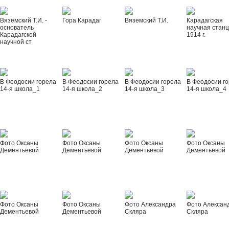
Вяземский Т.И. -
Гора Карадаг
Вяземский Т.И.
Карадагская
основатель
научная стан
Карадагской
1914 г.
научной ст
В Феодосии горела
В Феодосии горела
В Феодосии горела
В Феодосии г
14-я школа_1
14-я школа_2
14-я школа_3
14-я школа_4
Фото Оксаны
Фото Оксаны
Фото Оксаны
Фото Оксаны
Дементьевой
Дементьевой
Дементьевой
Дементьевой
Фото Оксаны
Фото Оксаны
Фото Александра
Фото Алексан
Дементьевой
Дементьевой
Скляра
Скляра