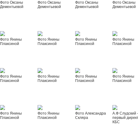
Фото Оксаны
Фото Оксаны
Фото Оксаны
Фото Оксаны
Дементьевой
Дементьевой
Дементьевой
Дементьевой
Фото Янины
Фото Янины
Фото Янины
Фото Янины
Плаксиной
Плаксиной
Плаксиной
Плаксиной
Фото Янины
Фото Янины
Фото Янины
Фото Янины
Плаксиной
Плаксиной
Плаксиной
Плаксиной
Фото Янины
Фото Янины
Фото Александра
А.Ф Слудский 
Плаксиной
Плаксиной
Скляра
первый дирек
КБС