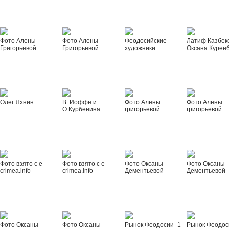
Фото Алены
Фото Алены
Феодосийские
Латиф Казбек
Григорьевой
Григорьевой
художники
Оксана Курен
Олег Яхнин
В. Иоффе и
Фото Алены
Фото Алены
О.Курбенина
григорьевой
григорьевой
Фото взято с e-
Фото взято с e-
Фото Оксаны
Фото Оксаны
crimea.info
crimea.info
Дементьевой
Дементьевой
Фото Оксаны
Фото Оксаны
Рынок Феодосии_1
Рынок Феодос