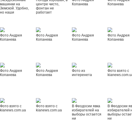
Экскурсионные
Погода хорошая, в
Фото Андрея
Фото Андрея
машинки на
центре чисто,
Копанева
Копанева
Земской. Удобно,
фонтан не
но наши
работает
Фото Андрея
Фото Андрея
Фото Андрея
Фото Андрея
Копанева
Копанева
Копанева
Копанева
Фото Андрея
Фото Андрея
Фото из
Фото взято с
Копанева
Копанева
интеренета
kianews.com.u
Фото взято с
Фото взято с
В Феодосии явка
В Феодосии я
kianews.com.ua
kianews.com.ua
избирателей на
избирателей 
выборы остается
выборы остае
ни
ни