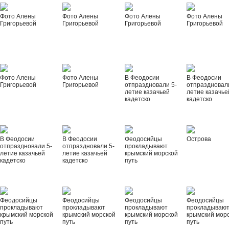
Фото Алены
Фото Алены
Фото Алены
Фото Алены
Григорьевой
Григорьевой
Григорьевой
Григорьевой
Фото Алены
Фото Алены
В Феодосии
В Феодосии
Григорьевой
Григорьевой
отпраздновали 5-
отпраздновал
летие казачьей
летие казачье
кадетско
кадетско
В Феодосии
В Феодосии
Феодосийцы
Острова
отпраздновали 5-
отпраздновали 5-
прокладывают
летие казачьей
летие казачьей
крымский морской
кадетско
кадетско
путь
Феодосийцы
Феодосийцы
Феодосийцы
Феодосийцы
прокладывают
прокладывают
прокладывают
прокладываю
крымский морской
крымский морской
крымский морской
крымский мор
путь
путь
путь
путь