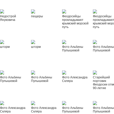
Недострой
пещеры
Феодосийцы
Феодосийцы
Януковича
прокладывают
прокладываю
крымский морской
крымский мор
путь
путь
шторм
шторм
Фото Альбины
Фото Альбин
Пупышевой
Пупышевой
Фото Альбины
Фото Альбины
Фото Александра
Старейший
Пупышевой
Пупышевой
Скляра
портовик
Феодосии отм
90-летие
Фото Александра
Фото Александра
Фото Альбины
Фото Альбин
Скляра
Скляра
Пупышевой
Пупышевой