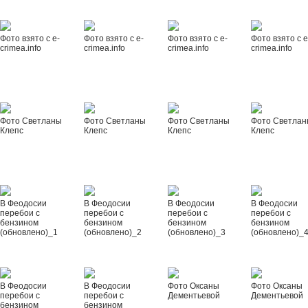
Фото взято с e-
Фото взято с e-
Фото взято с e-
Фото взято с e
crimea.info
crimea.info
crimea.info
crimea.info
Фото Светланы
Фото Светланы
Фото Светланы
Фото Светла
Клепс
Клепс
Клепс
Клепс
В Феодосии
В Феодосии
В Феодосии
В Феодосии
перебои с
перебои с
перебои с
перебои с
бензином
бензином
бензином
бензином
(обновлено)_1
(обновлено)_2
(обновлено)_3
(обновлено)_
В Феодосии
В Феодосии
Фото Оксаны
Фото Оксаны
перебои с
перебои с
Дементьевой
Дементьевой
бензином
бензином