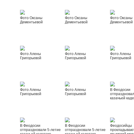
Фото Оксаны
Фото Оксаны
Фото Оксаны
Дементьевой
Дементьевой
Дементьевой
Фото Алены
Фото Алены
Фото Алены
Григорьевой
Григорьевой
Григорьевой
Фото Алены
Фото Алены
В Феодосии
Григорьевой
Григорьевой
отпраздновал
казачьей каде
В Феодосии
В Феодосии
Феодосийцы
отпраздновали 5-летие
отпраздновали 5-летие
прокладываю