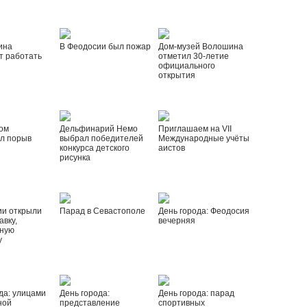
ина
В Феодосии был пожар
Дом-музей Волошина
т работать
отметил 30-летие
официального
открытия
ом
Дельфинарий Немо
Приглашаем на VII
л порыв
выбрал победителей
Международные учёты
конкурса детского
аистов
рисунка
ии открыли
Парад в Севастополе
День города: Феодосия
вку,
вечерняя
ную
у
да: улицами
День города:
День города: парад
ной
представление
спортивных