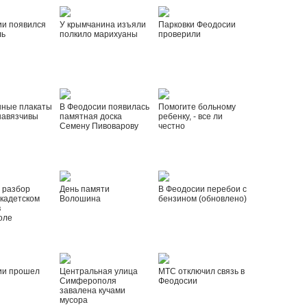
ии появился
У крымчанина изъяли
Парковки Феодосии
ль
полкило марихуаны
проверили
нные плакаты
В Феодосии появилась
Помогите больному
навязчивы
памятная доска
ребенку, - все ли
Семену Пивоварову
честно
 разбор
День памяти
В Феодосии перебои с
 кадетском
Волошина
бензином (обновлено)
в
оле
ии прошел
Центральная улица
МТС отключил связь в
Симферополя
Феодосии
завалена кучами
мусора