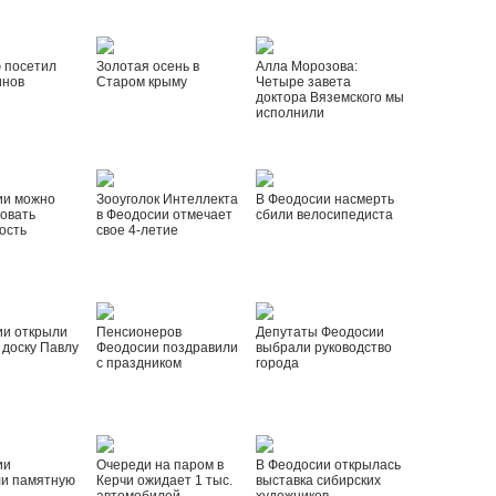
 посетил
Золотая осень в
Алла Морозова:
инов
Старом крыму
Четыре завета
доктора Вяземского мы
исполнили
ии можно
Зооуголок Интеллекта
В Феодосии насмерть
овать
в Феодосии отмечает
сбили велосипедиста
ость
свое 4-летие
ии открыли
Пенсионеров
Депутаты Феодосии
доску Павлу
Феодосии поздравили
выбрали руководство
с праздником
города
ии
Очереди на паром в
В Феодосии открылась
ли памятную
Керчи ожидает 1 тыс.
выставка сибирских