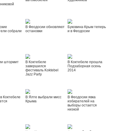
автомобилей
художников
шниковой
ские
В Феодосии обновляют
Буковина-Крым теперь
тели собрали
остановки
и в Феодосии
ии штормит
В Коктебеле
В Коктебеле прошла
завершился
Подзаборная осень
фестиваль Koktebel
2014
Jazz Party
 в Коктебеле
В Ялте выбрали мисс
В Феодосии явка
ется
Крыма
избирателей на
выборы остается
низкой