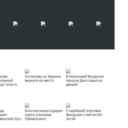
нова
Остановку на Украине
В Налоговой Феодосии
пляжный
вернули на место
прошли Дни открытых
щут золото
дверей
йцы
Константинов подарил
Старейший портовик
вают
парты ученикам
Феодосии отметил 90-
морской путь
Приморского
летие