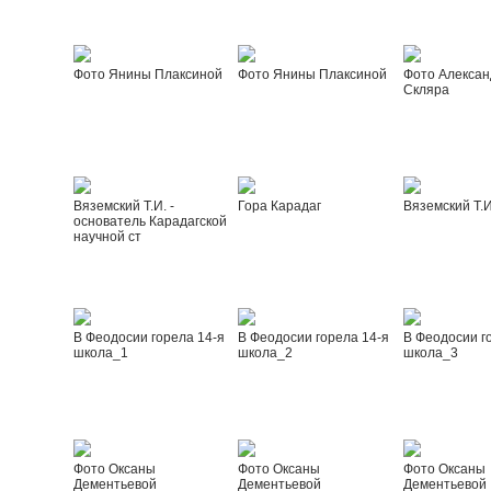
Фото Янины Плаксиной
Фото Янины Плаксиной
Фото Алексан
Скляра
Вяземский Т.И. -
Гора Карадаг
Вяземский Т.И
основатель Карадагской
научной ст
В Феодосии горела 14-я
В Феодосии горела 14-я
В Феодосии г
школа_1
школа_2
школа_3
Фото Оксаны
Фото Оксаны
Фото Оксаны
Дементьевой
Дементьевой
Дементьевой