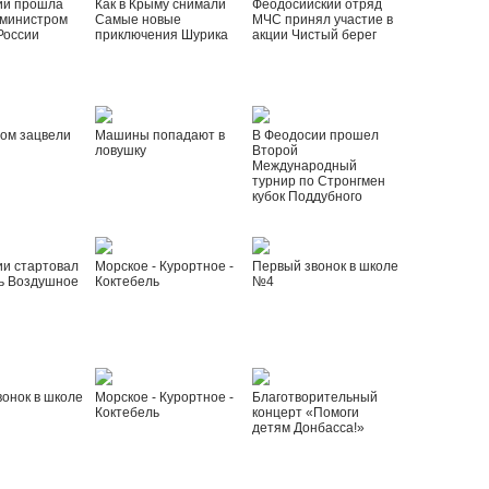
ии прошла
Как в Крыму снимали
Феодосийский отряд
 министром
Самые новые
МЧС принял участие в
России
приключения Шурика
акции Чистый берег
ом зацвели
Машины попадают в
В Феодосии прошел
ловушку
Второй
Международный
турнир по Стронгмен
кубок Поддубного
ии стартовал
Морское - Курортное -
Первый звонок в школе
ь Воздушное
Коктебель
№4
онок в школе
Морское - Курортное -
Благотворительный
Коктебель
концерт «Помоги
детям Донбасса!»