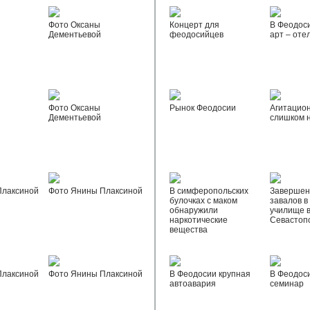
Фото Оксаны
Концерт для
В Феодос
Дементьевой
феодосийцев
арт – оте
Фото Оксаны
Рынок Феодосии
Агитацио
Дементьевой
слишком 
Плаксиной
Фото Янины Плаксиной
В симферопольских
Завершен
булочках с маком
завалов в
обнаружили
училище 
наркотические
Севастоп
вещества
Плаксиной
Фото Янины Плаксиной
В Феодосии крупная
В Феодос
автоавария
семинар