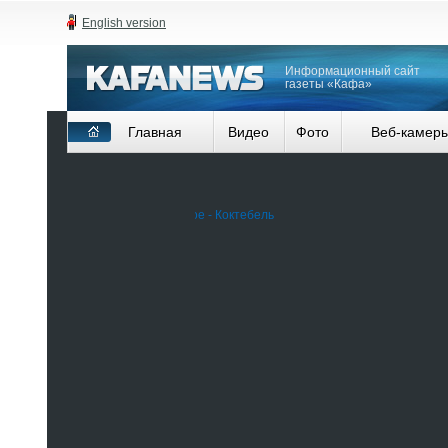
English version
Информационный сайт
газеты «Кафа»
Главная
Видео
Фото
Веб-камер