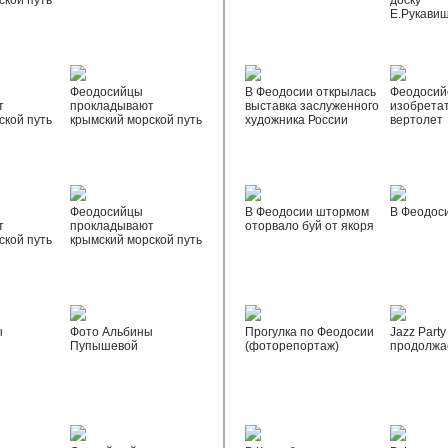
ской путь
доску
Е.Рукави
Феодосийцы
В Феодосии открылась
Феодосий
т
прокладывают
выставка заслуженного
изобрета
ской путь
крымский морской путь
художника России
вертолет
Феодосийцы
В Феодосии штормом
В Феодос
т
прокладывают
оторвало буй от якоря
ской путь
крымский морской путь
ы
Фото Альбины
Прогулка по Феодосии
Jazz Party
Пупышевой
(фоторепортаж)
продолжа