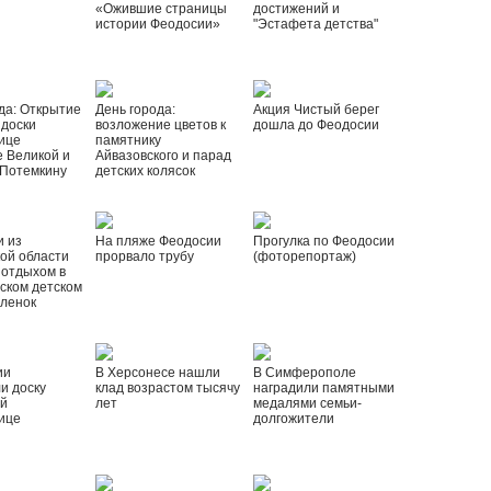
«Ожившие страницы
достижений и
истории Феодосии»
"Эстафета детства"
да: Открытие
День города:
Акция Чистый берег
 доски
возложение цветов к
дошла до Феодосии
ице
памятнику
 Великой и
Айвазовского и парад
 Потемкину
детских колясок
и из
На пляже Феодосии
Прогулка по Феодосии
ой области
прорвало трубу
(фоторепортаж)
 отдыхом в
ском детском
рленок
ии
В Херсонесе нашли
В Симферополе
и доску
клад возрастом тысячу
наградили памятными
ой
лет
медалями семьи-
ице
долгожители