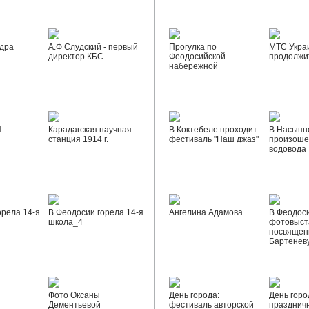
дра
А.Ф Слудский - первый
Прогулка по
МТС Укра
директор КБС
Феодосийской
продолжи
набережной
.
Карадагская научная
В Коктебеле проходит
В Насыпн
станция 1914 г.
фестиваль "Наш джаз"
произоше
водовода
орела 14-я
В Феодосии горела 14-я
Ангелина Адамова
В Феодос
школа_4
фотовыста
посвящен
Бартенев
Фото Оксаны
День города:
День горо
Дементьевой
фестиваль авторской
празднич