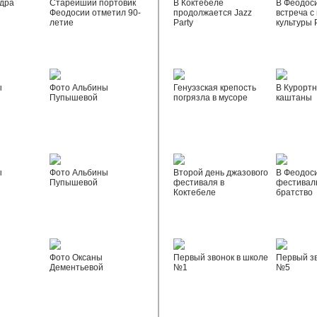
дра
Старейший портовик
В Коктебеле
В Феодос
Феодосии отметил 90-
продолжается Jazz
встреча с
летие
Party
культуры 
ы
Фото Альбины
Генуэзская крепость
В Курортн
Пупышевой
погрязла в мусоре
каштаны
ы
Фото Альбины
Второй день джазового
В Феодос
Пупышевой
фестиваля в
фестивал
Коктебеле
братство
Фото Оксаны
Первый звонок в школе
Первый зв
Дементьевой
№1
№5