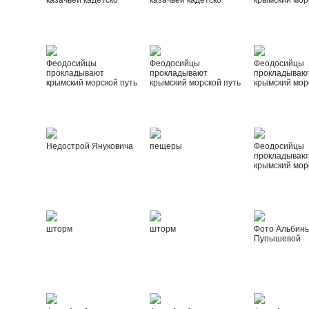
казачьей кадетско
казачьей кадетско
крымский мор
Феодосийцы
Феодосийцы
Феодосийцы
прокладывают
прокладывают
прокладываю
крымский морской путь
крымский морской путь
крымский мор
Недострой Януковича
пещеры
Феодосийцы
прокладываю
крымский мор
шторм
шторм
Фото Альбин
Пупышевой