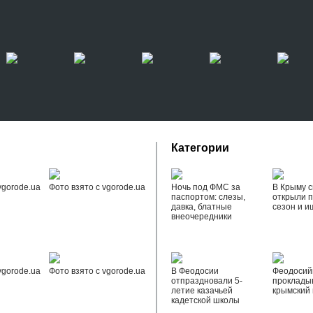
Категории
vgorode.ua
Фото взято с vgorode.ua
Ночь под ФМС за
В Крыму с
паспортом: слезы,
открыли 
давка, блатные
сезон и и
внеочередники
vgorode.ua
Фото взято с vgorode.ua
В Феодосии
Феодоси
отпраздновали 5-
проклады
летие казачьей
крымский 
кадетской школы