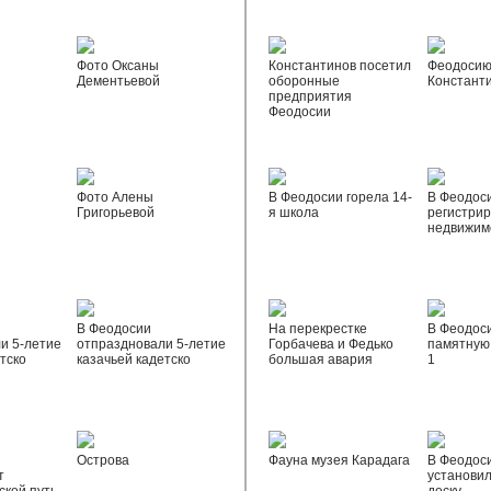
Фото Оксаны
Константинов посетил
Феодосию
Дементьевой
оборонные
Констант
предприятия
Феодосии
Фото Алены
В Феодосии горела 14-
В Феодос
Григорьевой
я школа
регистрир
недвижим
В Феодосии
На перекрестке
В Феодос
и 5-летие
отпраздновали 5-летие
Горбачева и Федько
памятную 
тско
казачьей кадетско
большая авария
1
Острова
Фауна музея Карадага
В Феодос
т
установи