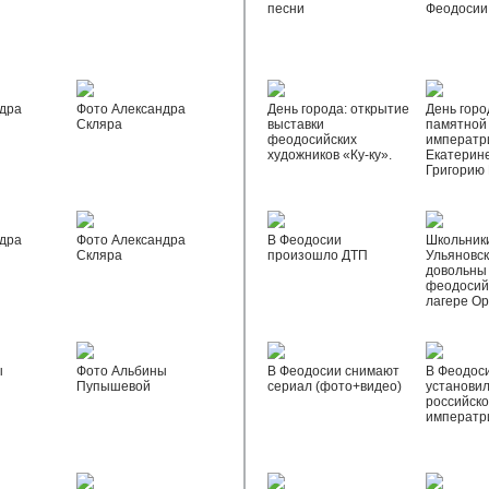
песни
Феодосии
дра
Фото Александра
День города: открытие
День горо
Скляра
выставки
памятной
феодосийских
императр
художников «Ку-ку».
Екатерине
Григорию
дра
Фото Александра
В Феодосии
Школьник
Скляра
произошло ДТП
Ульяновск
довольны
феодосий
лагере О
ы
Фото Альбины
В Феодосии снимают
В Феодос
Пупышевой
сериал (фото+видео)
установил
российск
императр