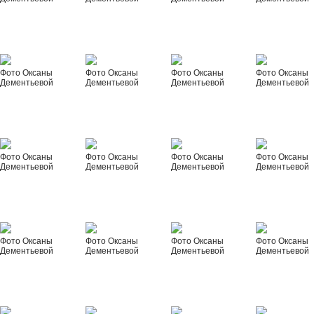
Фото Оксаны
Фото Оксаны
Фото Оксаны
Фото Оксаны
Дементьевой
Дементьевой
Дементьевой
Дементьевой
Фото Оксаны
Фото Оксаны
Фото Оксаны
Фото Оксаны
Дементьевой
Дементьевой
Дементьевой
Дементьевой
Фото Оксаны
Фото Оксаны
Фото Оксаны
Фото Оксаны
Дементьевой
Дементьевой
Дементьевой
Дементьевой