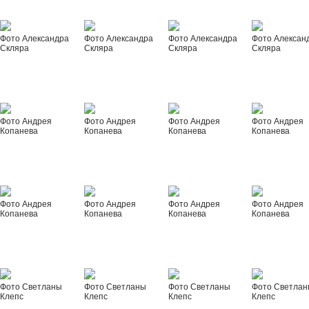
Фото Александра
Фото Александра
Фото Александра
Фото Алексан
Скляра
Скляра
Скляра
Скляра
Фото Андрея
Фото Андрея
Фото Андрея
Фото Андрея
Копанева
Копанева
Копанева
Копанева
Фото Андрея
Фото Андрея
Фото Андрея
Фото Андрея
Копанева
Копанева
Копанева
Копанева
Фото Светланы
Фото Светланы
Фото Светланы
Фото Светла
Клепс
Клепс
Клепс
Клепс