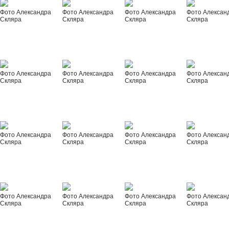
Фото Александра
Фото Александра
Фото Александра
Фото Алексан
Скляра
Скляра
Скляра
Скляра
Фото Александра
Фото Александра
Фото Александра
Фото Алексан
Скляра
Скляра
Скляра
Скляра
Фото Александра
Фото Александра
Фото Александра
Фото Алексан
Скляра
Скляра
Скляра
Скляра
Фото Александра
Фото Александра
Фото Александра
Фото Алексан
Скляра
Скляра
Скляра
Скляра