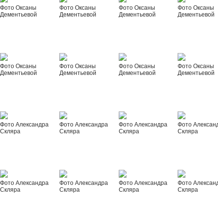
Фото Оксаны
Фото Оксаны
Фото Оксаны
Фото Оксаны
Дементьевой
Дементьевой
Дементьевой
Дементьевой
Фото Оксаны
Фото Оксаны
Фото Оксаны
Фото Оксаны
Дементьевой
Дементьевой
Дементьевой
Дементьевой
Фото Александра
Фото Александра
Фото Александра
Фото Алексан
Скляра
Скляра
Скляра
Скляра
Фото Александра
Фото Александра
Фото Александра
Фото Алексан
Скляра
Скляра
Скляра
Скляра