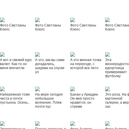
Фото Светланы
Фото Светланы
Фото Светланы
Фото Светла
Клепс
Клепс
Клепс
Клепс
А вот и свежий курс
А это, как вы сами
А это винная точка
Эта
валют. Как-то он
догадались,
на переезде, с
жизнерадостн
меня впечатли
шаурма на спуске
которой все лето
курортница
ул
примеривает
футболку
Набережная тоже
На море сегодня
Банан у Аркадии.
Это роза. На 
чиста и почти
небольшое
Он мне просто
картинной
пустынна. Осень...
волнение. Пляж
нравится, он
галереи, а вер
почти пус
стреми
зас