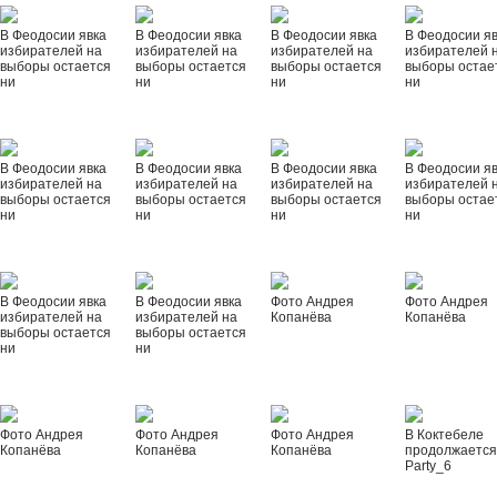
В Феодосии явка
В Феодосии явка
В Феодосии явка
В Феодосии я
избирателей на
избирателей на
избирателей на
избирателей 
выборы остается
выборы остается
выборы остается
выборы остае
ни
ни
ни
ни
В Феодосии явка
В Феодосии явка
В Феодосии явка
В Феодосии я
избирателей на
избирателей на
избирателей на
избирателей 
выборы остается
выборы остается
выборы остается
выборы остае
ни
ни
ни
ни
В Феодосии явка
В Феодосии явка
Фото Андрея
Фото Андрея
избирателей на
избирателей на
Копанёва
Копанёва
выборы остается
выборы остается
ни
ни
Фото Андрея
Фото Андрея
Фото Андрея
В Коктебеле
Копанёва
Копанёва
Копанёва
продолжается
Party_6