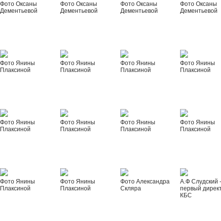
Фото Оксаны
Фото Оксаны
Фото Оксаны
Фото Оксаны
Дементьевой
Дементьевой
Дементьевой
Дементьевой
Фото Янины
Фото Янины
Фото Янины
Фото Янины
Плаксиной
Плаксиной
Плаксиной
Плаксиной
Фото Янины
Фото Янины
Фото Янины
Фото Янины
Плаксиной
Плаксиной
Плаксиной
Плаксиной
Фото Янины
Фото Янины
Фото Александра
А.Ф Слудский 
Плаксиной
Плаксиной
Скляра
первый дирек
КБС