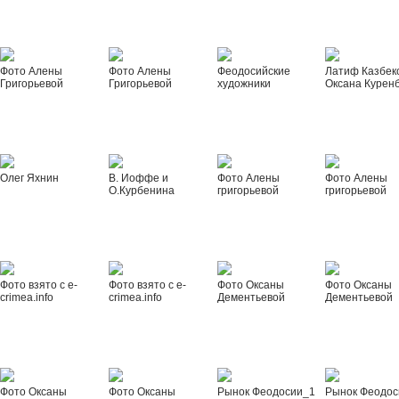
Фото Алены
Фото Алены
Феодосийские
Латиф Казбек
Григорьевой
Григорьевой
художники
Оксана Курен
Олег Яхнин
В. Иоффе и
Фото Алены
Фото Алены
О.Курбенина
григорьевой
григорьевой
Фото взято с e-
Фото взято с e-
Фото Оксаны
Фото Оксаны
crimea.info
crimea.info
Дементьевой
Дементьевой
Фото Оксаны
Фото Оксаны
Рынок Феодосии_1
Рынок Феодос