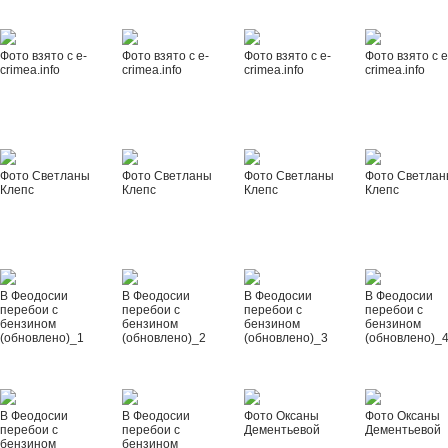
Фото взято с e-
Фото взято с e-
Фото взято с e-
Фото взято с e
crimea.info
crimea.info
crimea.info
crimea.info
Фото Светланы
Фото Светланы
Фото Светланы
Фото Светла
Клепс
Клепс
Клепс
Клепс
В Феодосии
В Феодосии
В Феодосии
В Феодосии
перебои с
перебои с
перебои с
перебои с
бензином
бензином
бензином
бензином
(обновлено)_1
(обновлено)_2
(обновлено)_3
(обновлено)_
В Феодосии
В Феодосии
Фото Оксаны
Фото Оксаны
перебои с
перебои с
Дементьевой
Дементьевой
бензином
бензином