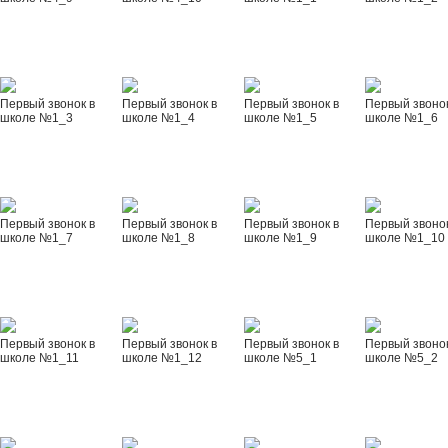
Первый звонок в
Первый звонок в
Первый звонок в
Первый звонок
школе №1_3
школе №1_4
школе №1_5
школе №1_6
Первый звонок в
Первый звонок в
Первый звонок в
Первый звонок
школе №1_7
школе №1_8
школе №1_9
школе №1_10
Первый звонок в
Первый звонок в
Первый звонок в
Первый звонок
школе №1_11
школе №1_12
школе №5_1
школе №5_2