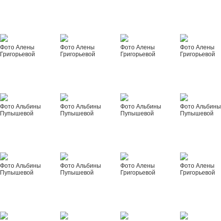
Фото Алены
Фото Алены
Фото Алены
Фото Алены
Григорьевой
Григорьевой
Григорьевой
Григорьевой
Фото Альбины
Фото Альбины
Фото Альбины
Фото Альбин
Пупышевой
Пупышевой
Пупышевой
Пупышевой
Фото Альбины
Фото Альбины
Фото Алены
Фото Алены
Пупышевой
Пупышевой
Григорьевой
Григорьевой