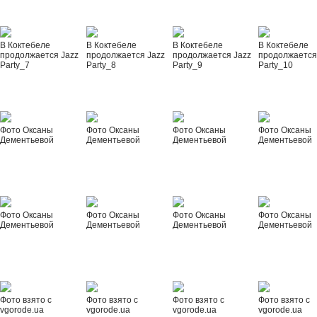
В Коктебеле
В Коктебеле
В Коктебеле
В Коктебеле
продолжается Jazz
продолжается Jazz
продолжается Jazz
продолжается
Party_7
Party_8
Party_9
Party_10
Фото Оксаны
Фото Оксаны
Фото Оксаны
Фото Оксаны
Дементьевой
Дементьевой
Дементьевой
Дементьевой
Фото Оксаны
Фото Оксаны
Фото Оксаны
Фото Оксаны
Дементьевой
Дементьевой
Дементьевой
Дементьевой
Фото взято с
Фото взято с
Фото взято с
Фото взято с
vgorode.ua
vgorode.ua
vgorode.ua
vgorode.ua