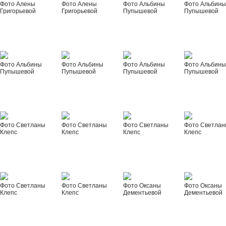
Фото Алены
Фото Алены
Фото Альбины
Фото Альбин
Григорьевой
Григорьевой
Пупышевой
Пупышевой
Фото Альбины
Фото Альбины
Фото Альбины
Фото Альбин
Пупышевой
Пупышевой
Пупышевой
Пупышевой
Фото Светланы
Фото Светланы
Фото Светланы
Фото Светла
Клепс
Клепс
Клепс
Клепс
Фото Светланы
Фото Светланы
Фото Оксаны
Фото Оксаны
Клепс
Клепс
Дементьевой
Дементьевой