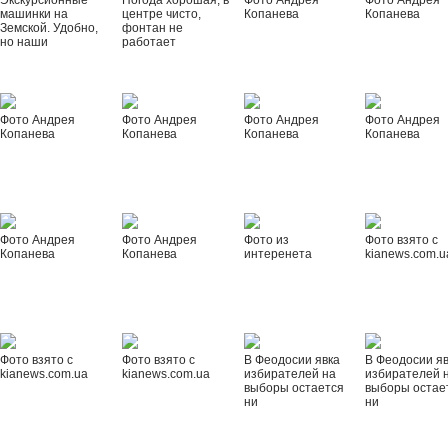
Экскурсионные
Погода хорошая, в
Фото Андрея
Фото Андрея
машинки на
центре чисто,
Копанева
Копанева
Земской. Удобно,
фонтан не
но наши
работает
Фото Андрея
Фото Андрея
Фото Андрея
Фото Андрея
Копанева
Копанева
Копанева
Копанева
Фото Андрея
Фото Андрея
Фото из
Фото взято с
Копанева
Копанева
интеренета
kianews.com.u
Фото взято с
Фото взято с
В Феодосии явка
В Феодосии я
kianews.com.ua
kianews.com.ua
избирателей на
избирателей 
выборы остается
выборы остае
ни
ни