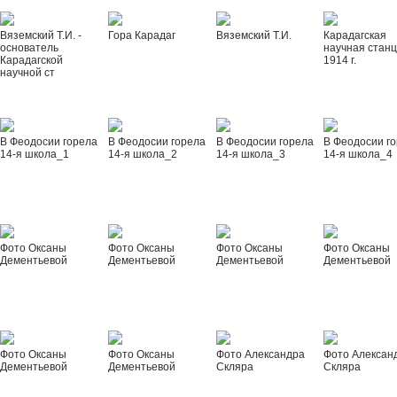
Вяземский Т.И. -
Гора Карадаг
Вяземский Т.И.
Карадагская
основатель
научная стан
Карадагской
1914 г.
научной ст
В Феодосии горела
В Феодосии горела
В Феодосии горела
В Феодосии г
14-я школа_1
14-я школа_2
14-я школа_3
14-я школа_4
Фото Оксаны
Фото Оксаны
Фото Оксаны
Фото Оксаны
Дементьевой
Дементьевой
Дементьевой
Дементьевой
Фото Оксаны
Фото Оксаны
Фото Александра
Фото Алексан
Дементьевой
Дементьевой
Скляра
Скляра