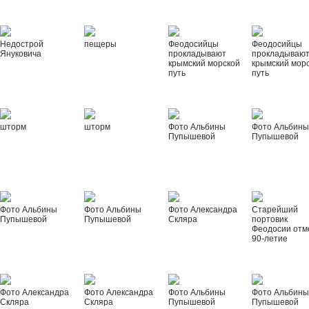
Недострой
пещеры
Феодосийцы
Феодосийцы
Януковича
прокладывают
прокладываю
крымский морской
крымский мор
путь
путь
шторм
шторм
Фото Альбины
Фото Альбин
Пупышевой
Пупышевой
Фото Альбины
Фото Альбины
Фото Александра
Старейший
Пупышевой
Пупышевой
Скляра
портовик
Феодосии отм
90-летие
Фото Александра
Фото Александра
Фото Альбины
Фото Альбин
Скляра
Скляра
Пупышевой
Пупышевой