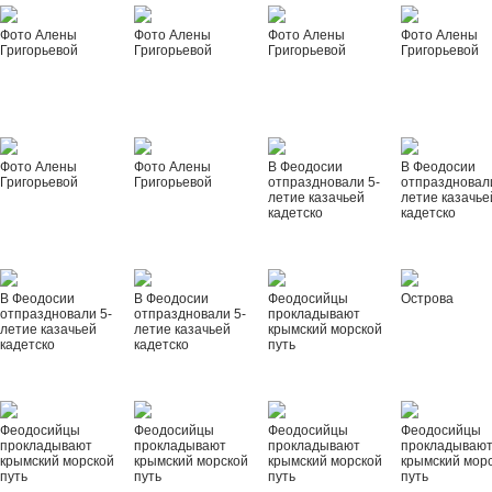
Фото Алены
Фото Алены
Фото Алены
Фото Алены
Григорьевой
Григорьевой
Григорьевой
Григорьевой
Фото Алены
Фото Алены
В Феодосии
В Феодосии
Григорьевой
Григорьевой
отпраздновали 5-
отпраздновал
летие казачьей
летие казачье
кадетско
кадетско
В Феодосии
В Феодосии
Феодосийцы
Острова
отпраздновали 5-
отпраздновали 5-
прокладывают
летие казачьей
летие казачьей
крымский морской
кадетско
кадетско
путь
Феодосийцы
Феодосийцы
Феодосийцы
Феодосийцы
прокладывают
прокладывают
прокладывают
прокладываю
крымский морской
крымский морской
крымский морской
крымский мор
путь
путь
путь
путь