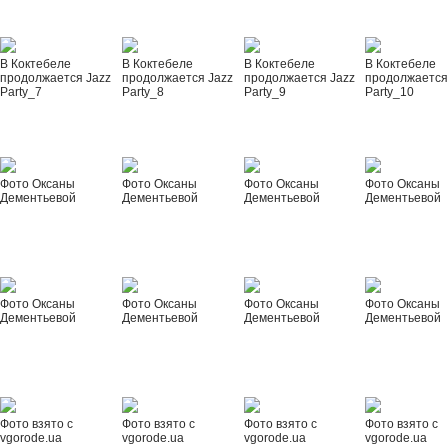
В Коктебеле
В Коктебеле
В Коктебеле
В Коктебеле
продолжается Jazz
продолжается Jazz
продолжается Jazz
продолжается
Party_7
Party_8
Party_9
Party_10
Фото Оксаны
Фото Оксаны
Фото Оксаны
Фото Оксаны
Дементьевой
Дементьевой
Дементьевой
Дементьевой
Фото Оксаны
Фото Оксаны
Фото Оксаны
Фото Оксаны
Дементьевой
Дементьевой
Дементьевой
Дементьевой
Фото взято с
Фото взято с
Фото взято с
Фото взято с
vgorode.ua
vgorode.ua
vgorode.ua
vgorode.ua