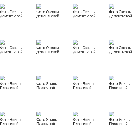
Фото Оксаны
Фото Оксаны
Фото Оксаны
Фото Оксаны
Дементьевой
Дементьевой
Дементьевой
Дементьевой
Фото Оксаны
Фото Оксаны
Фото Оксаны
Фото Оксаны
Дементьевой
Дементьевой
Дементьевой
Дементьевой
Фото Янины
Фото Янины
Фото Янины
Фото Янины
Плаксиной
Плаксиной
Плаксиной
Плаксиной
Фото Янины
Фото Янины
Фото Янины
Фото Янины
Плаксиной
Плаксиной
Плаксиной
Плаксиной