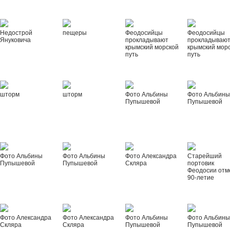
Недострой
пещеры
Феодосийцы
Феодосийцы
Януковича
прокладывают
прокладываю
крымский морской
крымский мор
путь
путь
шторм
шторм
Фото Альбины
Фото Альбин
Пупышевой
Пупышевой
Фото Альбины
Фото Альбины
Фото Александра
Старейший
Пупышевой
Пупышевой
Скляра
портовик
Феодосии отм
90-летие
Фото Александра
Фото Александра
Фото Альбины
Фото Альбин
Скляра
Скляра
Пупышевой
Пупышевой