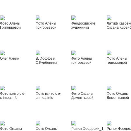
Фото Алены
Фото Алены
Феодосийские
Латиф Казбек
Григорьевой
Григорьевой
художники
Оксана Курен
Олег Яхнин
В. Иоффе и
Фото Алены
Фото Алены
О.Курбенина
григорьевой
григорьевой
Фото взято с e-
Фото взято с e-
Фото Оксаны
Фото Оксаны
crimea.info
crimea.info
Дементьевой
Дементьевой
Фото Оксаны
Фото Оксаны
Рынок Феодосии_1
Рынок Феодос