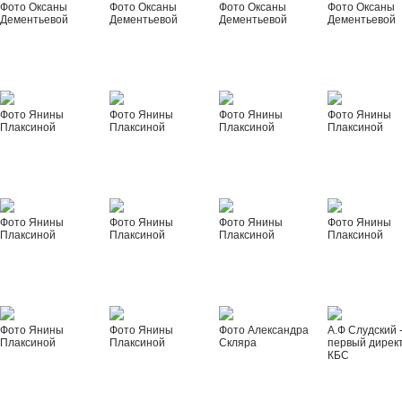
Фото Оксаны
Фото Оксаны
Фото Оксаны
Фото Оксаны
Дементьевой
Дементьевой
Дементьевой
Дементьевой
Фото Янины
Фото Янины
Фото Янины
Фото Янины
Плаксиной
Плаксиной
Плаксиной
Плаксиной
Фото Янины
Фото Янины
Фото Янины
Фото Янины
Плаксиной
Плаксиной
Плаксиной
Плаксиной
Фото Янины
Фото Янины
Фото Александра
А.Ф Слудский 
Плаксиной
Плаксиной
Скляра
первый дирек
КБС