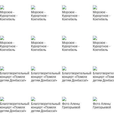
Морское -
Морское -
Морское -
Морское -
Курортное -
Курортное -
Курортное -
Курортное -
Коктебель
Коктебель
Коктебель
Коктебель
Морское -
Морское -
Морское -
Морское -
Курортное -
Курортное -
Курортное -
Курортное -
Коктебель
Коктебель
Коктебель
Коктебель
Благотворительный
Благотворительный
Благотворительный
Благотворите
концерт «Помоги
концерт «Помоги
концерт «Помоги
концерт «Пом
детям Донбасса!»
детям Донбасса!»
детям Донбасса!»
детям Донбас
Благотворительный
Благотворительный
Фото Алены
Фото Алены
концерт «Помоги
концерт «Помоги
Григорьевой
Григорьевой
детям Донбасса!»
детям Донбасса!»