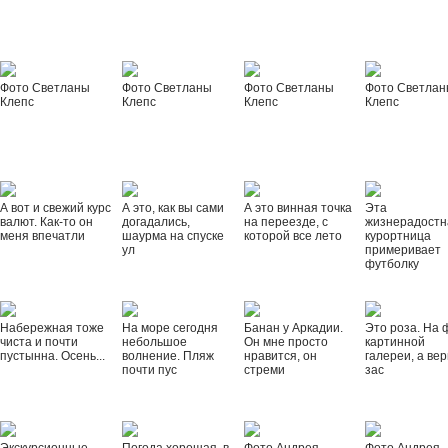
Фото Светланы
Фото Светланы
Фото Светланы
Фото Светла
Клепс
Клепс
Клепс
Клепс
А вот и свежий курс
А это, как вы сами
А это винная точка
Эта
валют. Как-то он
догадались,
на переезде, с
жизнерадостн
меня впечатли
шаурма на спуске
которой все лето
курортница
ул
примеривает
футболку
Набережная тоже
На море сегодня
Банан у Аркадии.
Это роза. На 
чиста и почти
небольшое
Он мне просто
картинной
пустынна. Осень...
волнение. Пляж
нравится, он
галереи, а вер
почти пус
стреми
зас