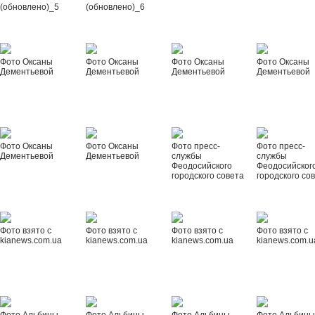
(обновлено)_5
(обновлено)_6
Фото Оксаны
Фото Оксаны
Фото Оксаны
Фото Оксаны
Дементьевой
Дементьевой
Дементьевой
Дементьевой
Фото Оксаны
Фото Оксаны
Фото пресс-
Фото пресс-
Дементьевой
Дементьевой
службы
службы
Феодосийского
Феодосийског
городского совета
городского со
Фото взято с
Фото взято с
Фото взято с
Фото взято с
kianews.com.ua
kianews.com.ua
kianews.com.ua
kianews.com.u