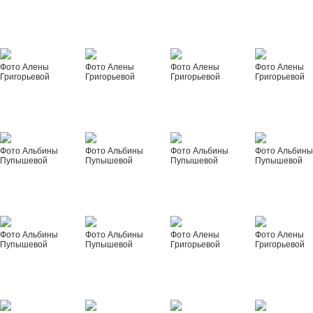
Фото Алены
Фото Алены
Фото Алены
Фото Алены
Григорьевой
Григорьевой
Григорьевой
Григорьевой
Фото Альбины
Фото Альбины
Фото Альбины
Фото Альбин
Пупышевой
Пупышевой
Пупышевой
Пупышевой
Фото Альбины
Фото Альбины
Фото Алены
Фото Алены
Пупышевой
Пупышевой
Григорьевой
Григорьевой