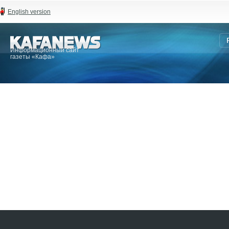
English version
Информационный сайт
газеты «Кафа»