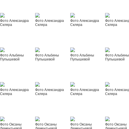
Фото Александра
Фото Александра
Фото Александра
Фото Алексан
Скляра
Скляра
Скляра
Скляра
Фото Альбины
Фото Альбины
Фото Альбины
Фото Альбин
Пупышевой
Пупышевой
Пупышевой
Пупышевой
Фото Александра
Фото Александра
Фото Александра
Фото Алексан
Скляра
Скляра
Скляра
Скляра
Фото Оксаны
Фото Оксаны
Фото Оксаны
Фото Оксаны
Дементьевой
Дементьевой
Дементьевой
Дементьевой