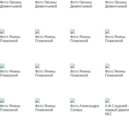
Фото Оксаны
Фото Оксаны
Фото Оксаны
Фото Оксаны
Дементьевой
Дементьевой
Дементьевой
Дементьевой
Фото Янины
Фото Янины
Фото Янины
Фото Янины
Плаксиной
Плаксиной
Плаксиной
Плаксиной
Фото Янины
Фото Янины
Фото Янины
Фото Янины
Плаксиной
Плаксиной
Плаксиной
Плаксиной
Фото Янины
Фото Янины
Фото Александра
А.Ф Слудский 
Плаксиной
Плаксиной
Скляра
первый дирек
КБС