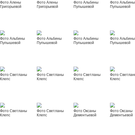
Фото Алены
Фото Алены
Фото Альбины
Фото Альбин
Григорьевой
Григорьевой
Пупышевой
Пупышевой
Фото Альбины
Фото Альбины
Фото Альбины
Фото Альбин
Пупышевой
Пупышевой
Пупышевой
Пупышевой
Фото Светланы
Фото Светланы
Фото Светланы
Фото Светла
Клепс
Клепс
Клепс
Клепс
Фото Светланы
Фото Светланы
Фото Оксаны
Фото Оксаны
Клепс
Клепс
Дементьевой
Дементьевой