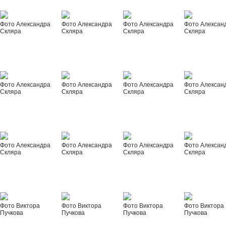
Фото Александра
Фото Александра
Фото Александра
Фото Алексан
Скляра
Скляра
Скляра
Скляра
Фото Александра
Фото Александра
Фото Александра
Фото Алексан
Скляра
Скляра
Скляра
Скляра
Фото Александра
Фото Александра
Фото Александра
Фото Алексан
Скляра
Скляра
Скляра
Скляра
Фото Виктора
Фото Виктора
Фото Виктора
Фото Виктора
Пучкова
Пучкова
Пучкова
Пучкова