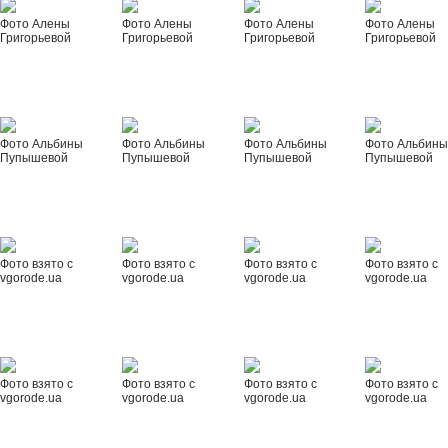
Фото Алены
Фото Алены
Фото Алены
Фото Алены
Григорьевой
Григорьевой
Григорьевой
Григорьевой
Фото Альбины
Фото Альбины
Фото Альбины
Фото Альбин
Пупышевой
Пупышевой
Пупышевой
Пупышевой
Фото взято с
Фото взято с
Фото взято с
Фото взято с
vgorode.ua
vgorode.ua
vgorode.ua
vgorode.ua
Фото взято с
Фото взято с
Фото взято с
Фото взято с
vgorode.ua
vgorode.ua
vgorode.ua
vgorode.ua