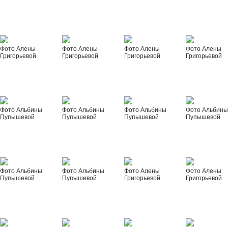
Фото Алены
Фото Алены
Фото Алены
Фото Алены
Григорьевой
Григорьевой
Григорьевой
Григорьевой
Фото Альбины
Фото Альбины
Фото Альбины
Фото Альбин
Пупышевой
Пупышевой
Пупышевой
Пупышевой
Фото Альбины
Фото Альбины
Фото Алены
Фото Алены
Пупышевой
Пупышевой
Григорьевой
Григорьевой