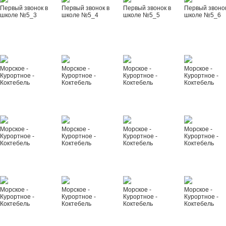
Первый звонок в
Первый звонок в
Первый звонок в
Первый звонок
школе №5_3
школе №5_4
школе №5_5
школе №5_6
Морское -
Морское -
Морское -
Морское -
Курортное -
Курортное -
Курортное -
Курортное -
Коктебель
Коктебель
Коктебель
Коктебель
Морское -
Морское -
Морское -
Морское -
Курортное -
Курортное -
Курортное -
Курортное -
Коктебель
Коктебель
Коктебель
Коктебель
Морское -
Морское -
Морское -
Морское -
Курортное -
Курортное -
Курортное -
Курортное -
Коктебель
Коктебель
Коктебель
Коктебель