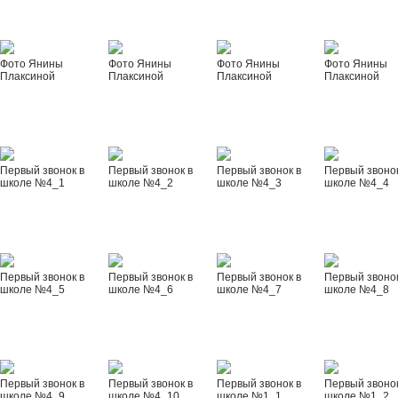
Фото Янины
Фото Янины
Фото Янины
Фото Янины
Плаксиной
Плаксиной
Плаксиной
Плаксиной
Первый звонок в
Первый звонок в
Первый звонок в
Первый звонок
школе №4_1
школе №4_2
школе №4_3
школе №4_4
Первый звонок в
Первый звонок в
Первый звонок в
Первый звонок
школе №4_5
школе №4_6
школе №4_7
школе №4_8
Первый звонок в
Первый звонок в
Первый звонок в
Первый звонок
школе №4_9
школе №4_10
школе №1_1
школе №1_2