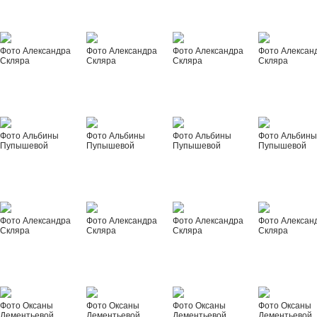
Фото Александра
Фото Александра
Фото Александра
Фото Алексан
Скляра
Скляра
Скляра
Скляра
Фото Альбины
Фото Альбины
Фото Альбины
Фото Альбин
Пупышевой
Пупышевой
Пупышевой
Пупышевой
Фото Александра
Фото Александра
Фото Александра
Фото Алексан
Скляра
Скляра
Скляра
Скляра
Фото Оксаны
Фото Оксаны
Фото Оксаны
Фото Оксаны
Дементьевой
Дементьевой
Дементьевой
Дементьевой