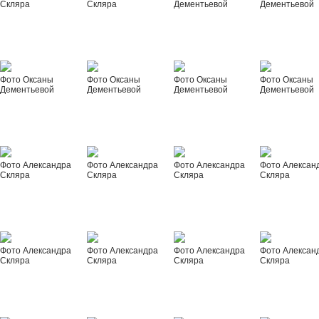
Скляра
Скляра
Дементьевой
Дементьевой
Фото Оксаны
Фото Оксаны
Фото Оксаны
Фото Оксаны
Дементьевой
Дементьевой
Дементьевой
Дементьевой
Фото Александра
Фото Александра
Фото Александра
Фото Алексан
Скляра
Скляра
Скляра
Скляра
Фото Александра
Фото Александра
Фото Александра
Фото Алексан
Скляра
Скляра
Скляра
Скляра