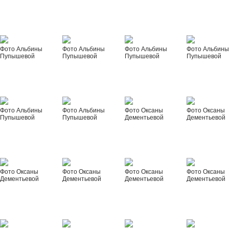
Фото Альбины
Фото Альбины
Фото Альбины
Фото Альбин
Пупышевой
Пупышевой
Пупышевой
Пупышевой
Фото Альбины
Фото Альбины
Фото Оксаны
Фото Оксаны
Пупышевой
Пупышевой
Дементьевой
Дементьевой
Фото Оксаны
Фото Оксаны
Фото Оксаны
Фото Оксаны
Дементьевой
Дементьевой
Дементьевой
Дементьевой