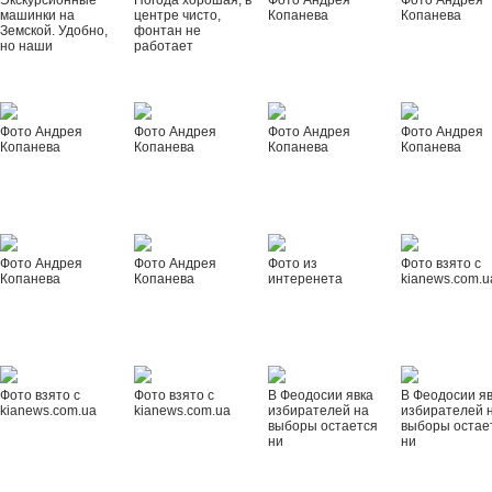
Экскурсионные
Погода хорошая, в
Фото Андрея
Фото Андрея
машинки на
центре чисто,
Копанева
Копанева
Земской. Удобно,
фонтан не
но наши
работает
Фото Андрея
Фото Андрея
Фото Андрея
Фото Андрея
Копанева
Копанева
Копанева
Копанева
Фото Андрея
Фото Андрея
Фото из
Фото взято с
Копанева
Копанева
интеренета
kianews.com.u
Фото взято с
Фото взято с
В Феодосии явка
В Феодосии я
kianews.com.ua
kianews.com.ua
избирателей на
избирателей 
выборы остается
выборы остае
ни
ни