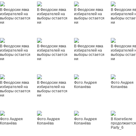
В Феодосии явка
В Феодосии явка
В Феодосии явка
В Феодосии я
избирателей на
избирателей на
избирателей на
избирателей 
выборы остается
выборы остается
выборы остается
выборы остае
ни
ни
ни
ни
В Феодосии явка
В Феодосии явка
В Феодосии явка
В Феодосии я
избирателей на
избирателей на
избирателей на
избирателей 
выборы остается
выборы остается
выборы остается
выборы остае
ни
ни
ни
ни
В Феодосии явка
В Феодосии явка
Фото Андрея
Фото Андрея
избирателей на
избирателей на
Копанёва
Копанёва
выборы остается
выборы остается
ни
ни
Фото Андрея
Фото Андрея
Фото Андрея
В Коктебеле
Копанёва
Копанёва
Копанёва
продолжается
Party_6