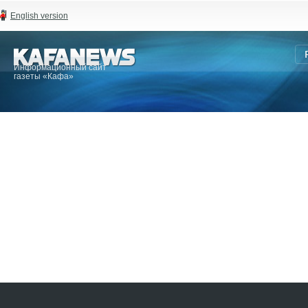
English version
Информационный сайт
газеты «Кафа»