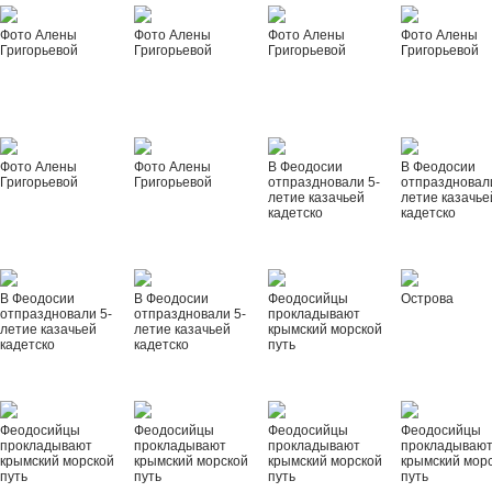
Фото Алены
Фото Алены
Фото Алены
Фото Алены
Григорьевой
Григорьевой
Григорьевой
Григорьевой
Фото Алены
Фото Алены
В Феодосии
В Феодосии
Григорьевой
Григорьевой
отпраздновали 5-
отпраздновал
летие казачьей
летие казачье
кадетско
кадетско
В Феодосии
В Феодосии
Феодосийцы
Острова
отпраздновали 5-
отпраздновали 5-
прокладывают
летие казачьей
летие казачьей
крымский морской
кадетско
кадетско
путь
Феодосийцы
Феодосийцы
Феодосийцы
Феодосийцы
прокладывают
прокладывают
прокладывают
прокладываю
крымский морской
крымский морской
крымский морской
крымский мор
путь
путь
путь
путь