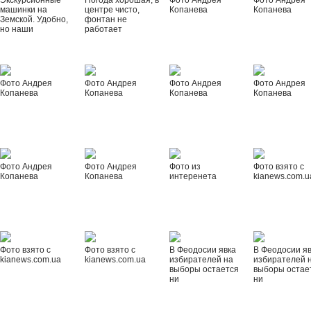
Экскурсионные
Погода хорошая, в
Фото Андрея
Фото Андрея
машинки на
центре чисто,
Копанева
Копанева
Земской. Удобно,
фонтан не
но наши
работает
Фото Андрея
Фото Андрея
Фото Андрея
Фото Андрея
Копанева
Копанева
Копанева
Копанева
Фото Андрея
Фото Андрея
Фото из
Фото взято с
Копанева
Копанева
интеренета
kianews.com.u
Фото взято с
Фото взято с
В Феодосии явка
В Феодосии я
kianews.com.ua
kianews.com.ua
избирателей на
избирателей 
выборы остается
выборы остае
ни
ни