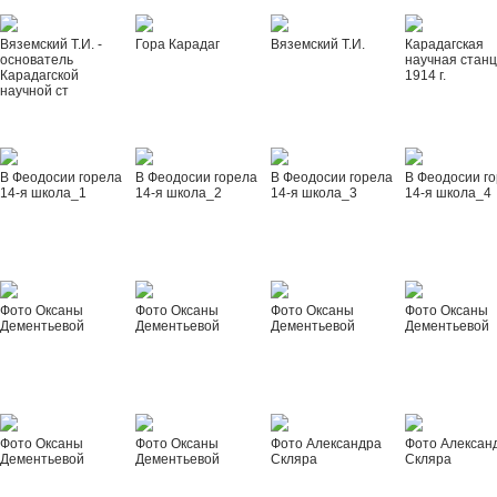
Вяземский Т.И. -
Гора Карадаг
Вяземский Т.И.
Карадагская
основатель
научная стан
Карадагской
1914 г.
научной ст
В Феодосии горела
В Феодосии горела
В Феодосии горела
В Феодосии г
14-я школа_1
14-я школа_2
14-я школа_3
14-я школа_4
Фото Оксаны
Фото Оксаны
Фото Оксаны
Фото Оксаны
Дементьевой
Дементьевой
Дементьевой
Дементьевой
Фото Оксаны
Фото Оксаны
Фото Александра
Фото Алексан
Дементьевой
Дементьевой
Скляра
Скляра