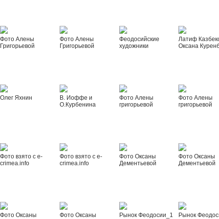
Фото Алены
Фото Алены
Феодосийские
Латиф Казбек
Григорьевой
Григорьевой
художники
Оксана Курен
Олег Яхнин
В. Иоффе и
Фото Алены
Фото Алены
О.Курбенина
григорьевой
григорьевой
Фото взято с e-
Фото взято с e-
Фото Оксаны
Фото Оксаны
crimea.info
crimea.info
Дементьевой
Дементьевой
Фото Оксаны
Фото Оксаны
Рынок Феодосии_1
Рынок Феодос