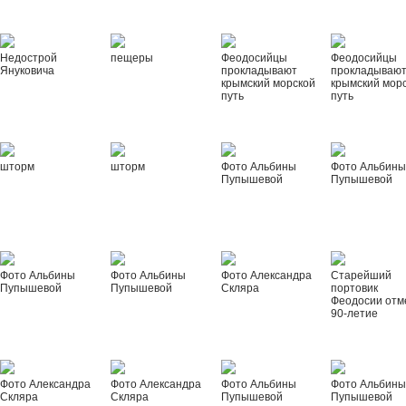
Недострой
пещеры
Феодосийцы
Феодосийцы
Януковича
прокладывают
прокладываю
крымский морской
крымский мор
путь
путь
шторм
шторм
Фото Альбины
Фото Альбин
Пупышевой
Пупышевой
Фото Альбины
Фото Альбины
Фото Александра
Старейший
Пупышевой
Пупышевой
Скляра
портовик
Феодосии отм
90-летие
Фото Александра
Фото Александра
Фото Альбины
Фото Альбин
Скляра
Скляра
Пупышевой
Пупышевой