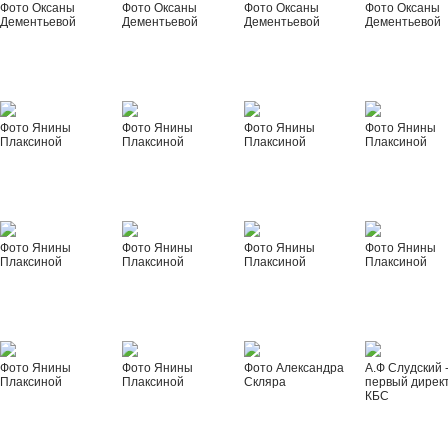
Фото Оксаны
Фото Оксаны
Фото Оксаны
Фото Оксаны
Дементьевой
Дементьевой
Дементьевой
Дементьевой
Фото Янины
Фото Янины
Фото Янины
Фото Янины
Плаксиной
Плаксиной
Плаксиной
Плаксиной
Фото Янины
Фото Янины
Фото Янины
Фото Янины
Плаксиной
Плаксиной
Плаксиной
Плаксиной
Фото Янины
Фото Янины
Фото Александра
А.Ф Слудский 
Плаксиной
Плаксиной
Скляра
первый дирек
КБС