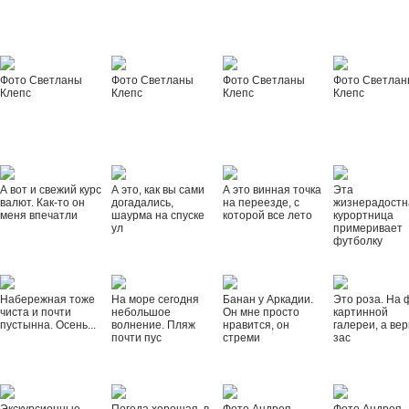
Фото Светланы
Фото Светланы
Фото Светланы
Фото Светла
Клепс
Клепс
Клепс
Клепс
А вот и свежий курс
А это, как вы сами
А это винная точка
Эта
валют. Как-то он
догадались,
на переезде, с
жизнерадостн
меня впечатли
шаурма на спуске
которой все лето
курортница
ул
примеривает
футболку
Набережная тоже
На море сегодня
Банан у Аркадии.
Это роза. На 
чиста и почти
небольшое
Он мне просто
картинной
пустынна. Осень...
волнение. Пляж
нравится, он
галереи, а вер
почти пус
стреми
зас