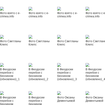
Фото взято с e-
Фото взято с e-
Фото взято с e-
Фото взято с e
crimea.info
crimea.info
crimea.info
crimea.info
Фото Светланы
Фото Светланы
Фото Светланы
Фото Светла
Клепс
Клепс
Клепс
Клепс
В Феодосии
В Феодосии
В Феодосии
В Феодосии
перебои с
перебои с
перебои с
перебои с
бензином
бензином
бензином
бензином
(обновлено)_1
(обновлено)_2
(обновлено)_3
(обновлено)_
В Феодосии
В Феодосии
Фото Оксаны
Фото Оксаны
перебои с
перебои с
Дементьевой
Дементьевой
бензином
бензином