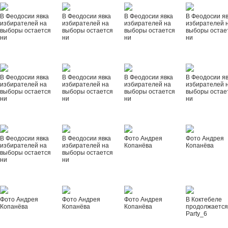
В Феодосии явка
В Феодосии явка
В Феодосии явка
В Феодосии я
избирателей на
избирателей на
избирателей на
избирателей 
выборы остается
выборы остается
выборы остается
выборы остае
ни
ни
ни
ни
В Феодосии явка
В Феодосии явка
В Феодосии явка
В Феодосии я
избирателей на
избирателей на
избирателей на
избирателей 
выборы остается
выборы остается
выборы остается
выборы остае
ни
ни
ни
ни
В Феодосии явка
В Феодосии явка
Фото Андрея
Фото Андрея
избирателей на
избирателей на
Копанёва
Копанёва
выборы остается
выборы остается
ни
ни
Фото Андрея
Фото Андрея
Фото Андрея
В Коктебеле
Копанёва
Копанёва
Копанёва
продолжается
Party_6