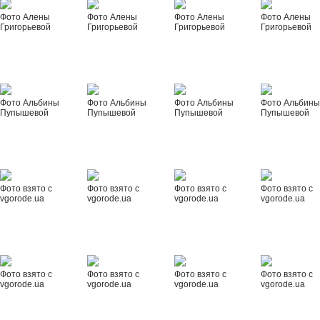
Фото Алены
Фото Алены
Фото Алены
Фото Алены
Григорьевой
Григорьевой
Григорьевой
Григорьевой
Фото Альбины
Фото Альбины
Фото Альбины
Фото Альбин
Пупышевой
Пупышевой
Пупышевой
Пупышевой
Фото взято с
Фото взято с
Фото взято с
Фото взято с
vgorode.ua
vgorode.ua
vgorode.ua
vgorode.ua
Фото взято с
Фото взято с
Фото взято с
Фото взято с
vgorode.ua
vgorode.ua
vgorode.ua
vgorode.ua