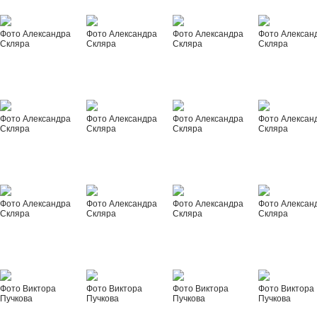
Фото Александра
Фото Александра
Фото Александра
Фото Алексан
Скляра
Скляра
Скляра
Скляра
Фото Александра
Фото Александра
Фото Александра
Фото Алексан
Скляра
Скляра
Скляра
Скляра
Фото Александра
Фото Александра
Фото Александра
Фото Алексан
Скляра
Скляра
Скляра
Скляра
Фото Виктора
Фото Виктора
Фото Виктора
Фото Виктора
Пучкова
Пучкова
Пучкова
Пучкова