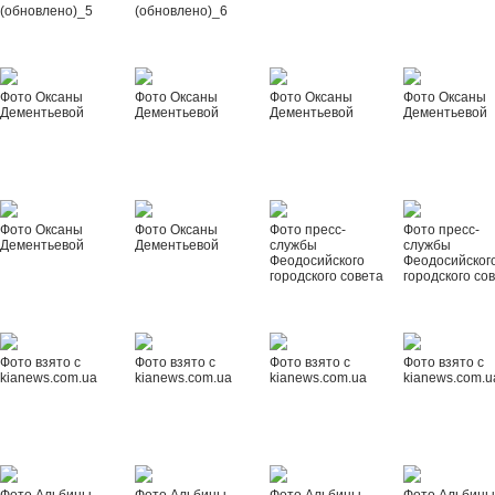
(обновлено)_5
(обновлено)_6
Фото Оксаны
Фото Оксаны
Фото Оксаны
Фото Оксаны
Дементьевой
Дементьевой
Дементьевой
Дементьевой
Фото Оксаны
Фото Оксаны
Фото пресс-
Фото пресс-
Дементьевой
Дементьевой
службы
службы
Феодосийского
Феодосийског
городского совета
городского со
Фото взято с
Фото взято с
Фото взято с
Фото взято с
kianews.com.ua
kianews.com.ua
kianews.com.ua
kianews.com.u