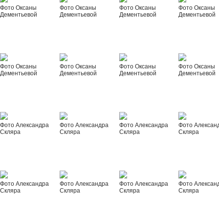
Фото Оксаны
Фото Оксаны
Фото Оксаны
Фото Оксаны
Дементьевой
Дементьевой
Дементьевой
Дементьевой
Фото Оксаны
Фото Оксаны
Фото Оксаны
Фото Оксаны
Дементьевой
Дементьевой
Дементьевой
Дементьевой
Фото Александра
Фото Александра
Фото Александра
Фото Алексан
Скляра
Скляра
Скляра
Скляра
Фото Александра
Фото Александра
Фото Александра
Фото Алексан
Скляра
Скляра
Скляра
Скляра