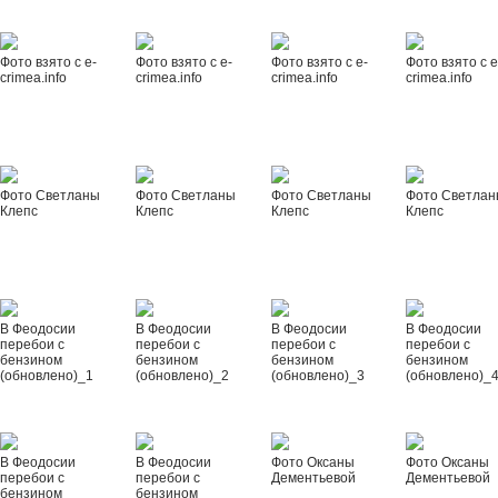
Фото взято с e-
Фото взято с e-
Фото взято с e-
Фото взято с e
crimea.info
crimea.info
crimea.info
crimea.info
Фото Светланы
Фото Светланы
Фото Светланы
Фото Светла
Клепс
Клепс
Клепс
Клепс
В Феодосии
В Феодосии
В Феодосии
В Феодосии
перебои с
перебои с
перебои с
перебои с
бензином
бензином
бензином
бензином
(обновлено)_1
(обновлено)_2
(обновлено)_3
(обновлено)_
В Феодосии
В Феодосии
Фото Оксаны
Фото Оксаны
перебои с
перебои с
Дементьевой
Дементьевой
бензином
бензином