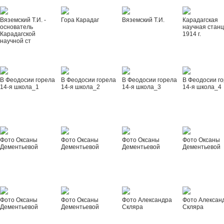
Вяземский Т.И. -
Гора Карадаг
Вяземский Т.И.
Карадагская
основатель
научная стан
Карадагской
1914 г.
научной ст
В Феодосии горела
В Феодосии горела
В Феодосии горела
В Феодосии г
14-я школа_1
14-я школа_2
14-я школа_3
14-я школа_4
Фото Оксаны
Фото Оксаны
Фото Оксаны
Фото Оксаны
Дементьевой
Дементьевой
Дементьевой
Дементьевой
Фото Оксаны
Фото Оксаны
Фото Александра
Фото Алексан
Дементьевой
Дементьевой
Скляра
Скляра