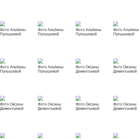
Фото Альбины
Фото Альбины
Фото Альбины
Фото Альбин
Пупышевой
Пупышевой
Пупышевой
Пупышевой
Фото Альбины
Фото Альбины
Фото Оксаны
Фото Оксаны
Пупышевой
Пупышевой
Дементьевой
Дементьевой
Фото Оксаны
Фото Оксаны
Фото Оксаны
Фото Оксаны
Дементьевой
Дементьевой
Дементьевой
Дементьевой