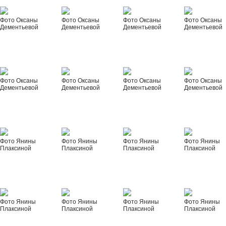
Фото Оксаны
Фото Оксаны
Фото Оксаны
Фото Оксаны
Дементьевой
Дементьевой
Дементьевой
Дементьевой
Фото Оксаны
Фото Оксаны
Фото Оксаны
Фото Оксаны
Дементьевой
Дементьевой
Дементьевой
Дементьевой
Фото Янины
Фото Янины
Фото Янины
Фото Янины
Плаксиной
Плаксиной
Плаксиной
Плаксиной
Фото Янины
Фото Янины
Фото Янины
Фото Янины
Плаксиной
Плаксиной
Плаксиной
Плаксиной