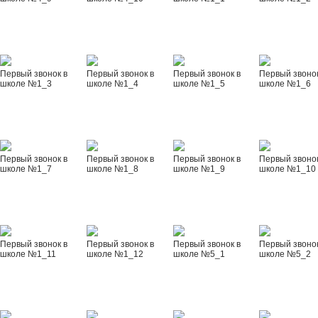
Первый звонок в
Первый звонок в
Первый звонок в
Первый звонок
школе №1_3
школе №1_4
школе №1_5
школе №1_6
Первый звонок в
Первый звонок в
Первый звонок в
Первый звонок
школе №1_7
школе №1_8
школе №1_9
школе №1_10
Первый звонок в
Первый звонок в
Первый звонок в
Первый звонок
школе №1_11
школе №1_12
школе №5_1
школе №5_2