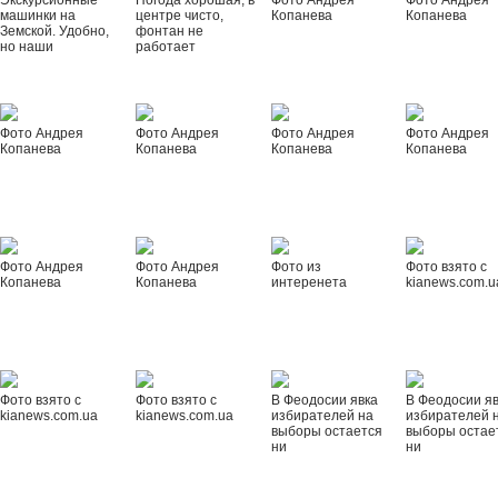
Экскурсионные
Погода хорошая, в
Фото Андрея
Фото Андрея
машинки на
центре чисто,
Копанева
Копанева
Земской. Удобно,
фонтан не
но наши
работает
Фото Андрея
Фото Андрея
Фото Андрея
Фото Андрея
Копанева
Копанева
Копанева
Копанева
Фото Андрея
Фото Андрея
Фото из
Фото взято с
Копанева
Копанева
интеренета
kianews.com.u
Фото взято с
Фото взято с
В Феодосии явка
В Феодосии я
kianews.com.ua
kianews.com.ua
избирателей на
избирателей 
выборы остается
выборы остае
ни
ни