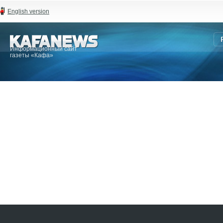
English version
Информационный сайт
газеты «Кафа»