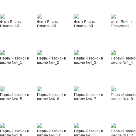
Фото Янины
Фото Янины
Фото Янины
Фото Янины
Плаксиной
Плаксиной
Плаксиной
Плаксиной
Первый звонок в
Первый звонок в
Первый звонок в
Первый звонок
школе №4_1
школе №4_2
школе №4_3
школе №4_4
Первый звонок в
Первый звонок в
Первый звонок в
Первый звонок
школе №4_5
школе №4_6
школе №4_7
школе №4_8
Первый звонок в
Первый звонок в
Первый звонок в
Первый звонок
школе №4_9
школе №4_10
школе №1_1
школе №1_2