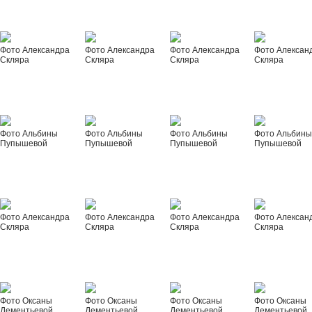
Фото Александра
Фото Александра
Фото Александра
Фото Алексан
Скляра
Скляра
Скляра
Скляра
Фото Альбины
Фото Альбины
Фото Альбины
Фото Альбин
Пупышевой
Пупышевой
Пупышевой
Пупышевой
Фото Александра
Фото Александра
Фото Александра
Фото Алексан
Скляра
Скляра
Скляра
Скляра
Фото Оксаны
Фото Оксаны
Фото Оксаны
Фото Оксаны
Дементьевой
Дементьевой
Дементьевой
Дементьевой