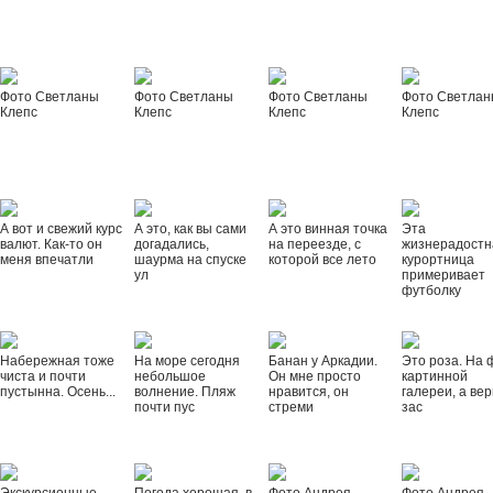
Фото Светланы
Фото Светланы
Фото Светланы
Фото Светла
Клепс
Клепс
Клепс
Клепс
А вот и свежий курс
А это, как вы сами
А это винная точка
Эта
валют. Как-то он
догадались,
на переезде, с
жизнерадостн
меня впечатли
шаурма на спуске
которой все лето
курортница
ул
примеривает
футболку
Набережная тоже
На море сегодня
Банан у Аркадии.
Это роза. На 
чиста и почти
небольшое
Он мне просто
картинной
пустынна. Осень...
волнение. Пляж
нравится, он
галереи, а вер
почти пус
стреми
зас