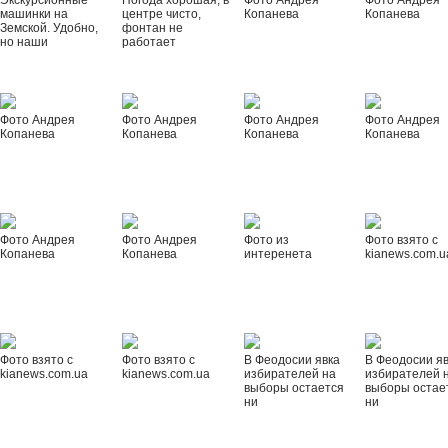
Экскурсионные
Погода хорошая, в
Фото Андрея
Фото Андрея
машинки на
центре чисто,
Копанева
Копанева
Земской. Удобно,
фонтан не
но наши
работает
Фото Андрея
Фото Андрея
Фото Андрея
Фото Андрея
Копанева
Копанева
Копанева
Копанева
Фото Андрея
Фото Андрея
Фото из
Фото взято с
Копанева
Копанева
интеренета
kianews.com.u
Фото взято с
Фото взято с
В Феодосии явка
В Феодосии я
kianews.com.ua
kianews.com.ua
избирателей на
избирателей 
выборы остается
выборы остае
ни
ни