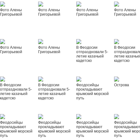
Фото Алены
Фото Алены
Фото Алены
Фото Алены
Григорьевой
Григорьевой
Григорьевой
Григорьевой
Фото Алены
Фото Алены
В Феодосии
В Феодосии
Григорьевой
Григорьевой
отпраздновали 5-
отпраздновал
летие казачьей
летие казачье
кадетско
кадетско
В Феодосии
В Феодосии
Феодосийцы
Острова
отпраздновали 5-
отпраздновали 5-
прокладывают
летие казачьей
летие казачьей
крымский морской
кадетско
кадетско
путь
Феодосийцы
Феодосийцы
Феодосийцы
Феодосийцы
прокладывают
прокладывают
прокладывают
прокладываю
крымский морской
крымский морской
крымский морской
крымский мор
путь
путь
путь
путь