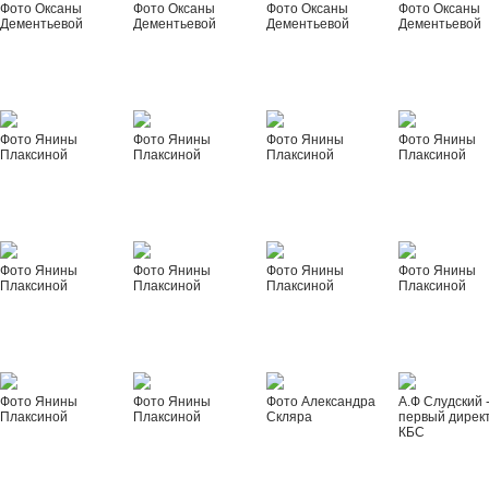
Фото Оксаны
Фото Оксаны
Фото Оксаны
Фото Оксаны
Дементьевой
Дементьевой
Дементьевой
Дементьевой
Фото Янины
Фото Янины
Фото Янины
Фото Янины
Плаксиной
Плаксиной
Плаксиной
Плаксиной
Фото Янины
Фото Янины
Фото Янины
Фото Янины
Плаксиной
Плаксиной
Плаксиной
Плаксиной
Фото Янины
Фото Янины
Фото Александра
А.Ф Слудский 
Плаксиной
Плаксиной
Скляра
первый дирек
КБС