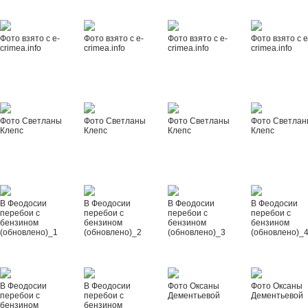
Фото взято с e-
Фото взято с e-
Фото взято с e-
Фото взято с e
crimea.info
crimea.info
crimea.info
crimea.info
Фото Светланы
Фото Светланы
Фото Светланы
Фото Светла
Клепс
Клепс
Клепс
Клепс
В Феодосии
В Феодосии
В Феодосии
В Феодосии
перебои с
перебои с
перебои с
перебои с
бензином
бензином
бензином
бензином
(обновлено)_1
(обновлено)_2
(обновлено)_3
(обновлено)_
В Феодосии
В Феодосии
Фото Оксаны
Фото Оксаны
перебои с
перебои с
Дементьевой
Дементьевой
бензином
бензином