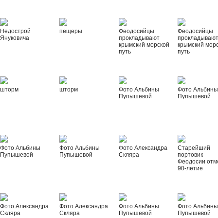
Недострой
пещеры
Феодосийцы
Феодосийцы
Януковича
прокладывают
прокладываю
крымский морской
крымский мор
путь
путь
шторм
шторм
Фото Альбины
Фото Альбин
Пупышевой
Пупышевой
Фото Альбины
Фото Альбины
Фото Александра
Старейший
Пупышевой
Пупышевой
Скляра
портовик
Феодосии отм
90-летие
Фото Александра
Фото Александра
Фото Альбины
Фото Альбин
Скляра
Скляра
Пупышевой
Пупышевой