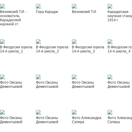
Вяземский Т.И. -
Гора Карадаг
Вяземский Т.И.
Карадагская
основатель
научная стан
Карадагской
1914 г.
научной ст
В Феодосии горела
В Феодосии горела
В Феодосии горела
В Феодосии г
14-я школа_1
14-я школа_2
14-я школа_3
14-я школа_4
Фото Оксаны
Фото Оксаны
Фото Оксаны
Фото Оксаны
Дементьевой
Дементьевой
Дементьевой
Дементьевой
Фото Оксаны
Фото Оксаны
Фото Александра
Фото Алексан
Дементьевой
Дементьевой
Скляра
Скляра