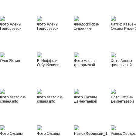
Фото Алены
Фото Алены
Феодосийские
Латиф Казбек
Григорьевой
Григорьевой
художники
Оксана Курен
Олег Яхнин
В. Иоффе и
Фото Алены
Фото Алены
О.Курбенина
григорьевой
григорьевой
Фото взято с e-
Фото взято с e-
Фото Оксаны
Фото Оксаны
crimea.info
crimea.info
Дементьевой
Дементьевой
Фото Оксаны
Фото Оксаны
Рынок Феодосии_1
Рынок Феодос