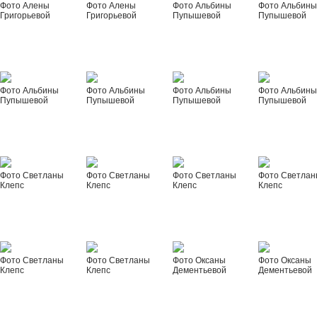
Фото Алены
Фото Алены
Фото Альбины
Фото Альбин
Григорьевой
Григорьевой
Пупышевой
Пупышевой
Фото Альбины
Фото Альбины
Фото Альбины
Фото Альбин
Пупышевой
Пупышевой
Пупышевой
Пупышевой
Фото Светланы
Фото Светланы
Фото Светланы
Фото Светла
Клепс
Клепс
Клепс
Клепс
Фото Светланы
Фото Светланы
Фото Оксаны
Фото Оксаны
Клепс
Клепс
Дементьевой
Дементьевой