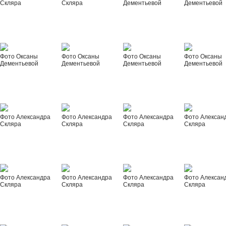
Скляра
Скляра
Дементьевой
Дементьевой
Фото Оксаны
Фото Оксаны
Фото Оксаны
Фото Оксаны
Дементьевой
Дементьевой
Дементьевой
Дементьевой
Фото Александра
Фото Александра
Фото Александра
Фото Алексан
Скляра
Скляра
Скляра
Скляра
Фото Александра
Фото Александра
Фото Александра
Фото Алексан
Скляра
Скляра
Скляра
Скляра