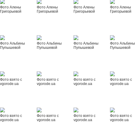
Фото Алены
Фото Алены
Фото Алены
Фото Алены
Григорьевой
Григорьевой
Григорьевой
Григорьевой
Фото Альбины
Фото Альбины
Фото Альбины
Фото Альбин
Пупышевой
Пупышевой
Пупышевой
Пупышевой
Фото взято с
Фото взято с
Фото взято с
Фото взято с
vgorode.ua
vgorode.ua
vgorode.ua
vgorode.ua
Фото взято с
Фото взято с
Фото взято с
Фото взято с
vgorode.ua
vgorode.ua
vgorode.ua
vgorode.ua