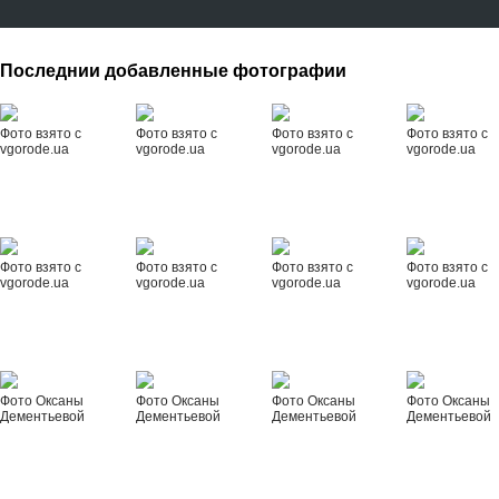
Последнии добавленные фотографии
Фото взято с
Фото взято с
Фото взято с
Фото взято с
vgorode.ua
vgorode.ua
vgorode.ua
vgorode.ua
Фото взято с
Фото взято с
Фото взято с
Фото взято с
vgorode.ua
vgorode.ua
vgorode.ua
vgorode.ua
Фото Оксаны
Фото Оксаны
Фото Оксаны
Фото Оксаны
Дементьевой
Дементьевой
Дементьевой
Дементьевой