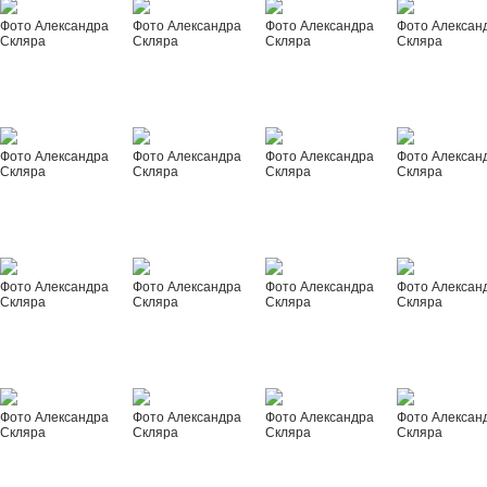
Фото Александра
Фото Александра
Фото Александра
Фото Алексан
Скляра
Скляра
Скляра
Скляра
Фото Александра
Фото Александра
Фото Александра
Фото Алексан
Скляра
Скляра
Скляра
Скляра
Фото Александра
Фото Александра
Фото Александра
Фото Алексан
Скляра
Скляра
Скляра
Скляра
Фото Александра
Фото Александра
Фото Александра
Фото Алексан
Скляра
Скляра
Скляра
Скляра