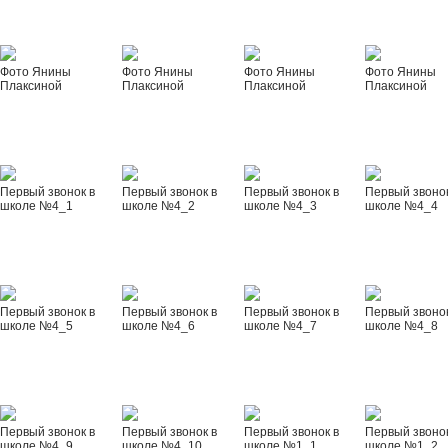
Фото Янины
Фото Янины
Фото Янины
Фото Янины
Плаксиной
Плаксиной
Плаксиной
Плаксиной
Первый звонок в
Первый звонок в
Первый звонок в
Первый звонок
школе №4_1
школе №4_2
школе №4_3
школе №4_4
Первый звонок в
Первый звонок в
Первый звонок в
Первый звонок
школе №4_5
школе №4_6
школе №4_7
школе №4_8
Первый звонок в
Первый звонок в
Первый звонок в
Первый звонок
школе №4_9
школе №4_10
школе №1_1
школе №1_2