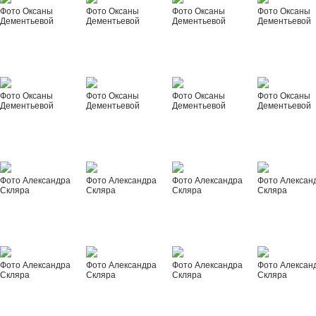
Фото Оксаны
Фото Оксаны
Фото Оксаны
Фото Оксаны
Дементьевой
Дементьевой
Дементьевой
Дементьевой
Фото Оксаны
Фото Оксаны
Фото Оксаны
Фото Оксаны
Дементьевой
Дементьевой
Дементьевой
Дементьевой
Фото Александра
Фото Александра
Фото Александра
Фото Алексан
Скляра
Скляра
Скляра
Скляра
Фото Александра
Фото Александра
Фото Александра
Фото Алексан
Скляра
Скляра
Скляра
Скляра