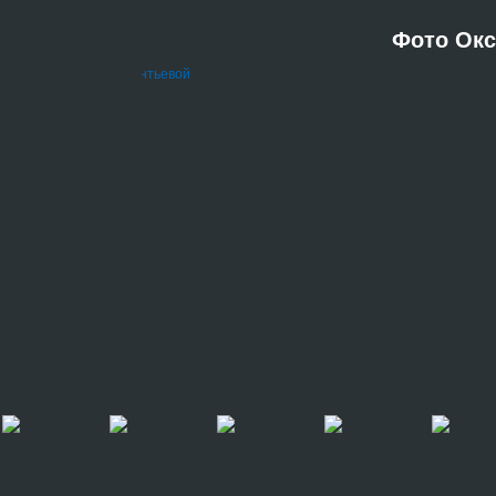
Фото Ок