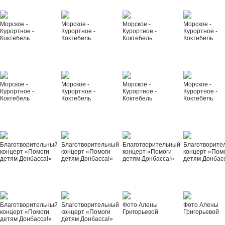
Морское -
Морское -
Морское -
Морское -
Курортное -
Курортное -
Курортное -
Курортное -
Коктебель
Коктебель
Коктебель
Коктебель
Морское -
Морское -
Морское -
Морское -
Курортное -
Курортное -
Курортное -
Курортное -
Коктебель
Коктебель
Коктебель
Коктебель
Благотворительный
Благотворительный
Благотворительный
Благотворите
концерт «Помоги
концерт «Помоги
концерт «Помоги
концерт «Пом
детям Донбасса!»
детям Донбасса!»
детям Донбасса!»
детям Донбас
Благотворительный
Благотворительный
Фото Алены
Фото Алены
концерт «Помоги
концерт «Помоги
Григорьевой
Григорьевой
детям Донбасса!»
детям Донбасса!»