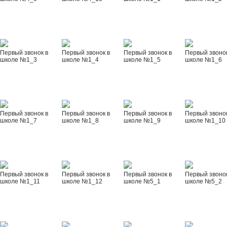
Первый звонок в
Первый звонок в
Первый звонок в
Первый звонок
школе №1_3
школе №1_4
школе №1_5
школе №1_6
Первый звонок в
Первый звонок в
Первый звонок в
Первый звонок
школе №1_7
школе №1_8
школе №1_9
школе №1_10
Первый звонок в
Первый звонок в
Первый звонок в
Первый звонок
школе №1_11
школе №1_12
школе №5_1
школе №5_2