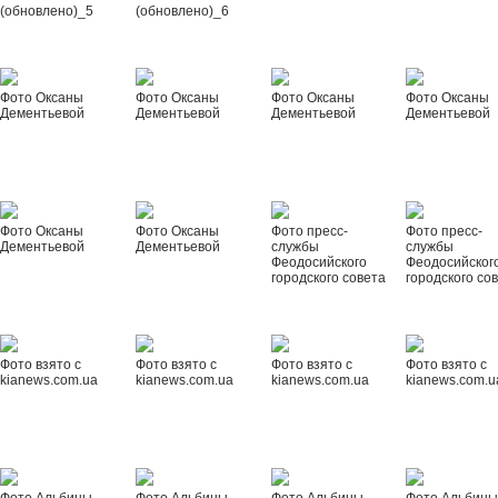
(обновлено)_5
(обновлено)_6
Фото Оксаны
Фото Оксаны
Фото Оксаны
Фото Оксаны
Дементьевой
Дементьевой
Дементьевой
Дементьевой
Фото Оксаны
Фото Оксаны
Фото пресс-
Фото пресс-
Дементьевой
Дементьевой
службы
службы
Феодосийского
Феодосийског
городского совета
городского со
Фото взято с
Фото взято с
Фото взято с
Фото взято с
kianews.com.ua
kianews.com.ua
kianews.com.ua
kianews.com.u