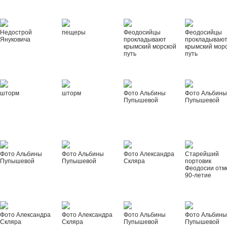
Недострой
пещеры
Феодосийцы
Феодосийцы
Януковича
прокладывают
прокладываю
крымский морской
крымский мор
путь
путь
шторм
шторм
Фото Альбины
Фото Альбин
Пупышевой
Пупышевой
Фото Альбины
Фото Альбины
Фото Александра
Старейший
Пупышевой
Пупышевой
Скляра
портовик
Феодосии отм
90-летие
Фото Александра
Фото Александра
Фото Альбины
Фото Альбин
Скляра
Скляра
Пупышевой
Пупышевой