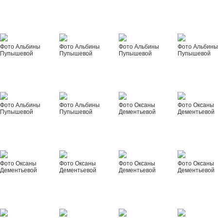
Фото Альбины
Фото Альбины
Фото Альбины
Фото Альбин
Пупышевой
Пупышевой
Пупышевой
Пупышевой
Фото Альбины
Фото Альбины
Фото Оксаны
Фото Оксаны
Пупышевой
Пупышевой
Дементьевой
Дементьевой
Фото Оксаны
Фото Оксаны
Фото Оксаны
Фото Оксаны
Дементьевой
Дементьевой
Дементьевой
Дементьевой