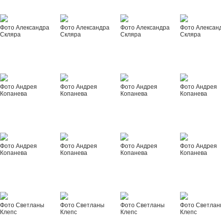
Фото Александра
Фото Александра
Фото Александра
Фото Алексан
Скляра
Скляра
Скляра
Скляра
Фото Андрея
Фото Андрея
Фото Андрея
Фото Андрея
Копанева
Копанева
Копанева
Копанева
Фото Андрея
Фото Андрея
Фото Андрея
Фото Андрея
Копанева
Копанева
Копанева
Копанева
Фото Светланы
Фото Светланы
Фото Светланы
Фото Светла
Клепс
Клепс
Клепс
Клепс