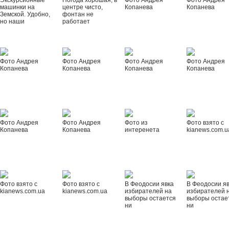
Экскурсионные
Погода хорошая, в
Фото Андрея
Фото Андрея
машинки на
центре чисто,
Копанева
Копанева
Земской. Удобно,
фонтан не
но наши
работает
Фото Андрея
Фото Андрея
Фото Андрея
Фото Андрея
Копанева
Копанева
Копанева
Копанева
Фото Андрея
Фото Андрея
Фото из
Фото взято с
Копанева
Копанева
интеренета
kianews.com.u
Фото взято с
Фото взято с
В Феодосии явка
В Феодосии я
kianews.com.ua
kianews.com.ua
избирателей на
избирателей 
выборы остается
выборы остае
ни
ни