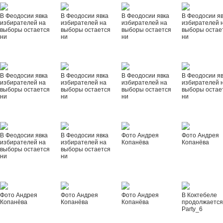
В Феодосии явка
В Феодосии явка
В Феодосии явка
В Феодосии я
избирателей на
избирателей на
избирателей на
избирателей 
выборы остается
выборы остается
выборы остается
выборы остае
ни
ни
ни
ни
В Феодосии явка
В Феодосии явка
В Феодосии явка
В Феодосии я
избирателей на
избирателей на
избирателей на
избирателей 
выборы остается
выборы остается
выборы остается
выборы остае
ни
ни
ни
ни
В Феодосии явка
В Феодосии явка
Фото Андрея
Фото Андрея
избирателей на
избирателей на
Копанёва
Копанёва
выборы остается
выборы остается
ни
ни
Фото Андрея
Фото Андрея
Фото Андрея
В Коктебеле
Копанёва
Копанёва
Копанёва
продолжается
Party_6