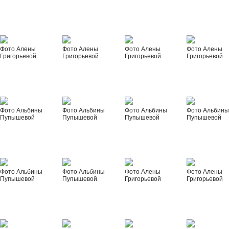
Фото Алены
Фото Алены
Фото Алены
Фото Алены
Григорьевой
Григорьевой
Григорьевой
Григорьевой
Фото Альбины
Фото Альбины
Фото Альбины
Фото Альбин
Пупышевой
Пупышевой
Пупышевой
Пупышевой
Фото Альбины
Фото Альбины
Фото Алены
Фото Алены
Пупышевой
Пупышевой
Григорьевой
Григорьевой