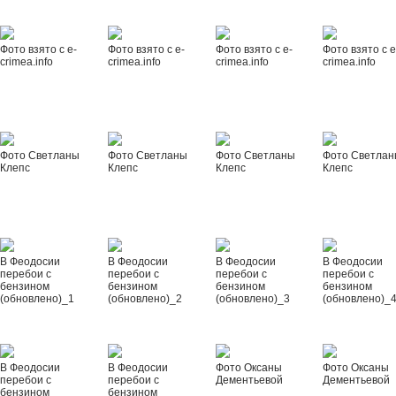
Фото взято с e-
Фото взято с e-
Фото взято с e-
Фото взято с e
crimea.info
crimea.info
crimea.info
crimea.info
Фото Светланы
Фото Светланы
Фото Светланы
Фото Светла
Клепс
Клепс
Клепс
Клепс
В Феодосии
В Феодосии
В Феодосии
В Феодосии
перебои с
перебои с
перебои с
перебои с
бензином
бензином
бензином
бензином
(обновлено)_1
(обновлено)_2
(обновлено)_3
(обновлено)_
В Феодосии
В Феодосии
Фото Оксаны
Фото Оксаны
перебои с
перебои с
Дементьевой
Дементьевой
бензином
бензином