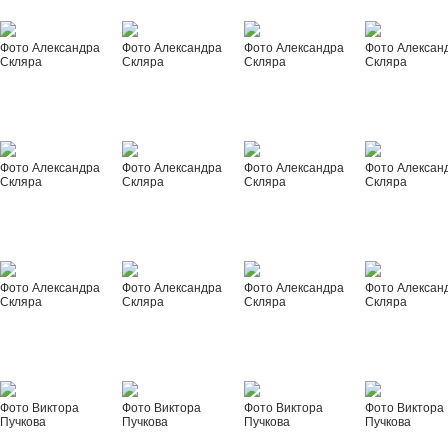
Фото Александра
Фото Александра
Фото Александра
Фото Алексан
Скляра
Скляра
Скляра
Скляра
Фото Александра
Фото Александра
Фото Александра
Фото Алексан
Скляра
Скляра
Скляра
Скляра
Фото Александра
Фото Александра
Фото Александра
Фото Алексан
Скляра
Скляра
Скляра
Скляра
Фото Виктора
Фото Виктора
Фото Виктора
Фото Виктора
Пучкова
Пучкова
Пучкова
Пучкова