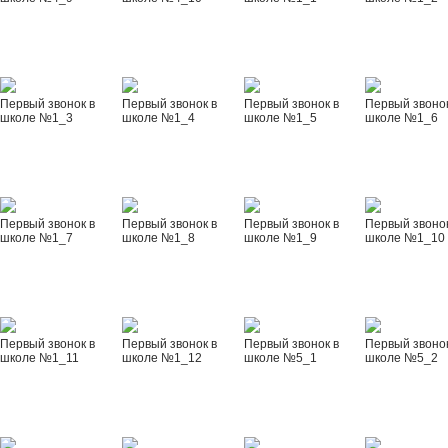
Первый звонок в
Первый звонок в
Первый звонок в
Первый звонок
школе №1_3
школе №1_4
школе №1_5
школе №1_6
Первый звонок в
Первый звонок в
Первый звонок в
Первый звонок
школе №1_7
школе №1_8
школе №1_9
школе №1_10
Первый звонок в
Первый звонок в
Первый звонок в
Первый звонок
школе №1_11
школе №1_12
школе №5_1
школе №5_2