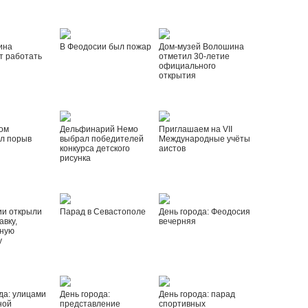
ина
В Феодосии был пожар
Дом-музей Волошина
т работать
отметил 30-летие
официального
открытия
ом
Дельфинарий Немо
Приглашаем на VII
л порыв
выбрал победителей
Международные учёты
конкурса детского
аистов
рисунка
ии открыли
Парад в Севастополе
День города: Феодосия
вку,
вечерняя
ную
у
да: улицами
День города:
День города: парад
ной
представление
спортивных