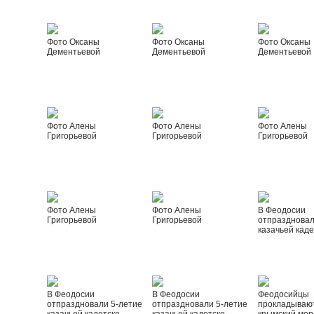
Фото Оксаны
Фото Оксаны
Фото Оксаны
Дементьевой
Дементьевой
Дементьевой
Фото Алены
Фото Алены
Фото Алены
Григорьевой
Григорьевой
Григорьевой
Фото Алены
Фото Алены
В Феодосии
Григорьевой
Григорьевой
отпраздновал
казачьей каде
В Феодосии
В Феодосии
Феодосийцы
отпраздновали 5-летие
отпраздновали 5-летие
прокладываю