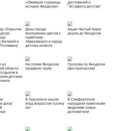
«Ожившие страницы
достижений и
истории Феодосии»
"Эстафета детства"
да: Открытие
День города:
Акция Чистый берег
 доски
возложение цветов к
дошла до Феодосии
ице
памятнику
 Великой и
Айвазовского и парад
 Потемкину
детских колясок
и из
На пляже Феодосии
Прогулка по Феодосии
ой области
прорвало трубу
(фоторепортаж)
 отдыхом в
ском детском
рленок
ии
В Херсонесе нашли
В Симферополе
и доску
клад возрастом тысячу
наградили памятными
ой
лет
медалями семьи-
ице
долгожители