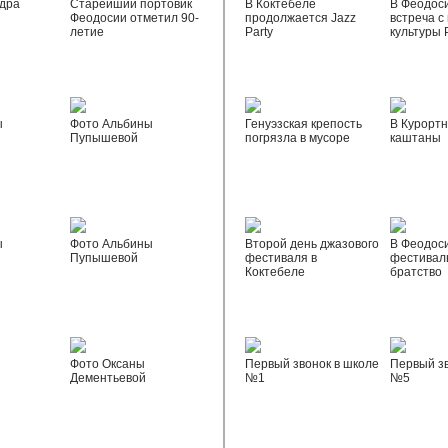
дра
Старейший портовик
В Коктебеле
В Феодос
Феодосии отметил 90-
продолжается Jazz
встреча с
летие
Party
культуры 
ы
Фото Альбины
Генуэзская крепость
В Курортн
Пупышевой
погрязла в мусоре
каштаны
ы
Фото Альбины
Второй день джазового
В Феодос
Пупышевой
фестиваля в
фестивал
Коктебеле
братство
Фото Оксаны
Первый звонок в школе
Первый зв
Дементьевой
№1
№5