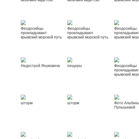
казачьей кадетско
казачьей кадетско
крымский мор
Феодосийцы
Феодосийцы
Феодосийцы
прокладывают
прокладывают
прокладываю
крымский морской путь
крымский морской путь
крымский мор
Недострой Януковича
пещеры
Феодосийцы
прокладываю
крымский мор
шторм
шторм
Фото Альбин
Пупышевой