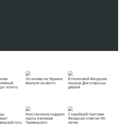
нова
Остановку на Украине
В Налоговой Феодосии
пляжный
вернули на место
прошли Дни открытых
щут золото
дверей
йцы
Константинов подарил
Старейший портовик
вают
парты ученикам
Феодосии отметил 90-
морской путь
Приморского
летие