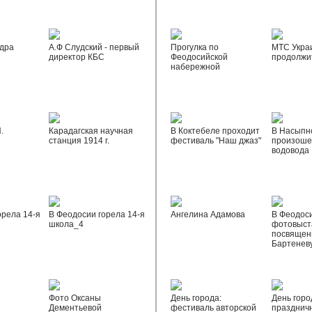
дра
А.Ф Слудский - первый
Прогулка по
МТС Укра
директор КБС
Феодосийской
продолжи
набережной
.
Карадагская научная
В Коктебеле проходит
В Насыпн
станция 1914 г.
фестиваль "Наш джаз"
произоше
водовода
орела 14-я
В Феодосии горела 14-я
Ангелина Адамова
В Феодос
школа_4
фотовыста
посвящен
Бартенев
Фото Оксаны
День города:
День горо
Дементьевой
фестиваль авторской
празднич