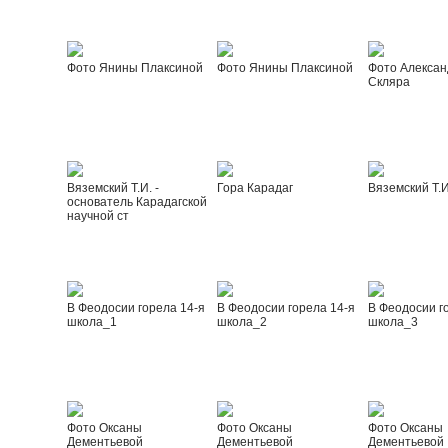
Фото Янины Плаксиной
Фото Янины Плаксиной
Фото Алексан
Скляра
Вяземский Т.И. -
Гора Карадаг
Вяземский Т.И
основатель Карадагской
научной ст
В Феодосии горела 14-я
В Феодосии горела 14-я
В Феодосии г
школа_1
школа_2
школа_3
Фото Оксаны
Фото Оксаны
Фото Оксаны
Дементьевой
Дементьевой
Дементьевой