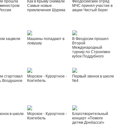
ии прошла
Как в Крыму снимали
Феодосийский отряд
 министром
Самые новые
МЧС принял участие в
России
приключения Шурика
акции Чистый берег
ом зацвели
Машины попадают в
В Феодосии прошел
ловушку
Второй
Международный
турнир по Стронгмен
кубок Поддубного
ии стартовал
Морское - Курортное -
Первый звонок в школе
ь Воздушное
Коктебель
№4
онок в школе
Морское - Курортное -
Благотворительный
Коктебель
концерт «Помоги
детям Донбасса!»