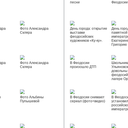
песни
Феодосии
дра
Фото Александра
День города: открытие
День горо
Скляра
выставки
памятной
феодосийских
императр
художников «Ку-ку».
Екатерине
Григорию
дра
Фото Александра
В Феодосии
Школьник
Скляра
произошло ДТП
Ульяновск
довольны
феодосий
лагере О
ы
Фото Альбины
В Феодосии снимают
В Феодос
Пупышевой
сериал (фото+видео)
установил
российск
императр