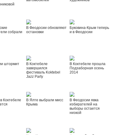
автомобилей
художников
шниковой
ские
В Феодосии обновляют
Буковина-Крым теперь
тели собрали
остановки
и в Феодосии
ии штормит
В Коктебеле
В Коктебеле прошла
завершился
Подзаборная осень
фестиваль Koktebel
2014
Jazz Party
 в Коктебеле
В Ялте выбрали мисс
В Феодосии явка
ется
Крыма
избирателей на
выборы остается
низкой