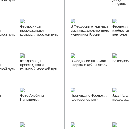
ской путь
доску
Е.Рукави
Феодосийцы
В Феодосии открылась
Феодосий
т
прокладывают
выставка заслуженного
изобрета
ской путь
крымский морской путь
художника России
вертолет
Феодосийцы
В Феодосии штормом
В Феодос
т
прокладывают
оторвало буй от якоря
ской путь
крымский морской путь
ы
Фото Альбины
Прогулка по Феодосии
Jazz Party
Пупышевой
(фоторепортаж)
продолжа