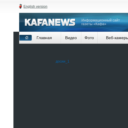
English version
Информационный сайт
газеты «Кафа»
Главная
Видео
Фото
Веб-камер