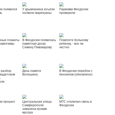
ии появился
У крымчанина изъяли
Парковки Феодосии
ль
полкило марихуаны
проверили
нные плакаты
В Феодосии появилась
Помогите больному
навязчивы
памятная доска
ребенку, - все ли
Семену Пивоварову
честно
 разбор
День памяти
В Феодосии перебои с
 кадетском
Волошина
бензином (обновлено)
в
оле
ии прошел
Центральная улица
МТС отключил связь в
Симферополя
Феодосии
завалена кучами
мусора