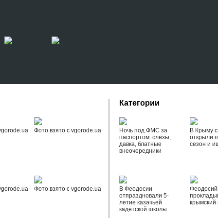
Категории
vgorode.ua
Фото взято с vgorode.ua
Ночь под ФМС за
В Крыму с
паспортом: слезы,
открыли 
давка, блатные
сезон и и
внеочередники
vgorode.ua
Фото взято с vgorode.ua
В Феодосии
Феодоси
отпраздновали 5-
проклады
летие казачьей
крымский 
кадетской школы