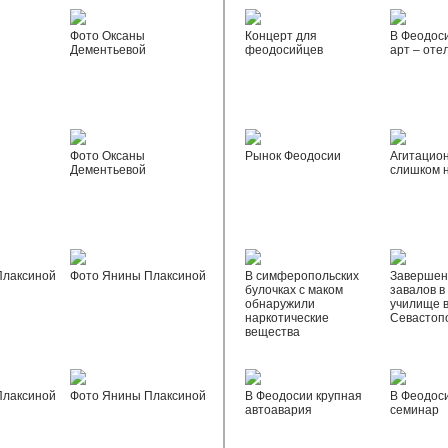
Фото Оксаны
Концерт для
В Феодос
Дементьевой
феодосийцев
арт – оте
Фото Оксаны
Рынок Феодосии
Агитацио
Дементьевой
слишком 
Плаксиной
Фото Янины Плаксиной
В симферопольских
Завершен
булочках с маком
завалов в
обнаружили
училище 
наркотические
Севастоп
вещества
Плаксиной
Фото Янины Плаксиной
В Феодосии крупная
В Феодос
автоавария
семинар