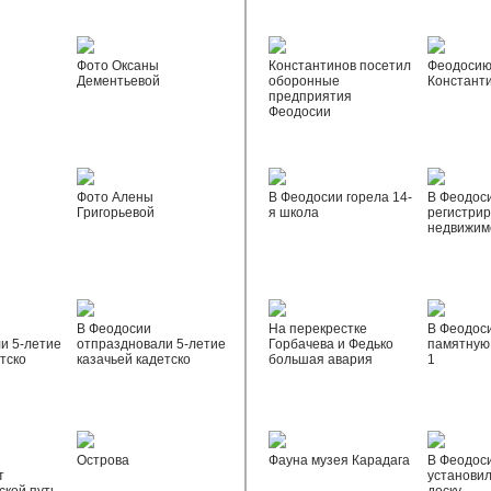
Фото Оксаны
Константинов посетил
Феодосию
Дементьевой
оборонные
Констант
предприятия
Феодосии
Фото Алены
В Феодосии горела 14-
В Феодос
Григорьевой
я школа
регистрир
недвижим
В Феодосии
На перекрестке
В Феодос
и 5-летие
отпраздновали 5-летие
Горбачева и Федько
памятную 
тско
казачьей кадетско
большая авария
1
Острова
Фауна музея Карадага
В Феодос
т
установи