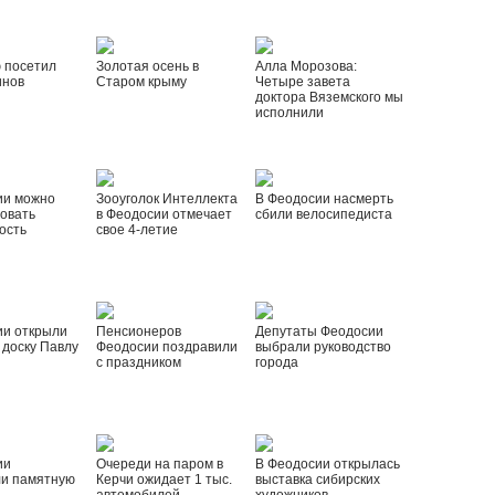
 посетил
Золотая осень в
Алла Морозова:
инов
Старом крыму
Четыре завета
доктора Вяземского мы
исполнили
ии можно
Зооуголок Интеллекта
В Феодосии насмерть
овать
в Феодосии отмечает
сбили велосипедиста
ость
свое 4-летие
ии открыли
Пенсионеров
Депутаты Феодосии
доску Павлу
Феодосии поздравили
выбрали руководство
с праздником
города
ии
Очереди на паром в
В Феодосии открылась
ли памятную
Керчи ожидает 1 тыс.
выставка сибирских