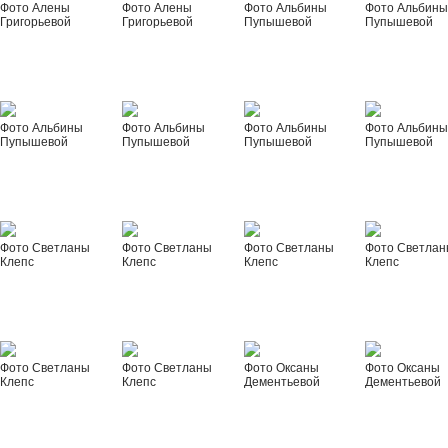
Фото Алены
Фото Алены
Фото Альбины
Фото Альбин
Григорьевой
Григорьевой
Пупышевой
Пупышевой
Фото Альбины
Фото Альбины
Фото Альбины
Фото Альбин
Пупышевой
Пупышевой
Пупышевой
Пупышевой
Фото Светланы
Фото Светланы
Фото Светланы
Фото Светла
Клепс
Клепс
Клепс
Клепс
Фото Светланы
Фото Светланы
Фото Оксаны
Фото Оксаны
Клепс
Клепс
Дементьевой
Дементьевой