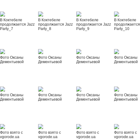
В Коктебеле
В Коктебеле
В Коктебеле
В Коктебеле
продолжается Jazz
продолжается Jazz
продолжается Jazz
продолжается
Party_7
Party_8
Party_9
Party_10
Фото Оксаны
Фото Оксаны
Фото Оксаны
Фото Оксаны
Дементьевой
Дементьевой
Дементьевой
Дементьевой
Фото Оксаны
Фото Оксаны
Фото Оксаны
Фото Оксаны
Дементьевой
Дементьевой
Дементьевой
Дементьевой
Фото взято с
Фото взято с
Фото взято с
Фото взято с
vgorode.ua
vgorode.ua
vgorode.ua
vgorode.ua