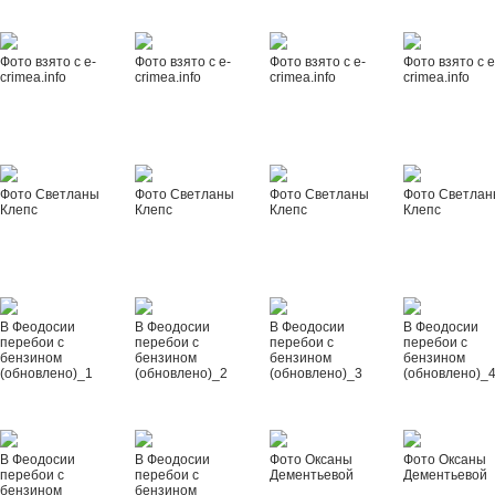
Фото взято с e-
Фото взято с e-
Фото взято с e-
Фото взято с e
crimea.info
crimea.info
crimea.info
crimea.info
Фото Светланы
Фото Светланы
Фото Светланы
Фото Светла
Клепс
Клепс
Клепс
Клепс
В Феодосии
В Феодосии
В Феодосии
В Феодосии
перебои с
перебои с
перебои с
перебои с
бензином
бензином
бензином
бензином
(обновлено)_1
(обновлено)_2
(обновлено)_3
(обновлено)_
В Феодосии
В Феодосии
Фото Оксаны
Фото Оксаны
перебои с
перебои с
Дементьевой
Дементьевой
бензином
бензином