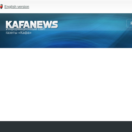
English version
Информационный сайт
газеты «Кафа»