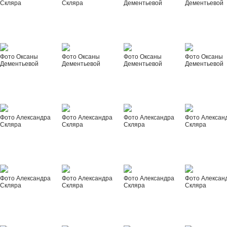
Скляра
Скляра
Дементьевой
Дементьевой
Фото Оксаны
Фото Оксаны
Фото Оксаны
Фото Оксаны
Дементьевой
Дементьевой
Дементьевой
Дементьевой
Фото Александра
Фото Александра
Фото Александра
Фото Алексан
Скляра
Скляра
Скляра
Скляра
Фото Александра
Фото Александра
Фото Александра
Фото Алексан
Скляра
Скляра
Скляра
Скляра