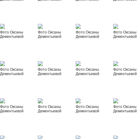
Фото Оксаны
Фото Оксаны
Фото Оксаны
Фото Оксаны
Дементьевой
Дементьевой
Дементьевой
Дементьевой
Фото Оксаны
Фото Оксаны
Фото Оксаны
Фото Оксаны
Дементьевой
Дементьевой
Дементьевой
Дементьевой
Фото Оксаны
Фото Оксаны
Фото Оксаны
Фото Оксаны
Дементьевой
Дементьевой
Дементьевой
Дементьевой