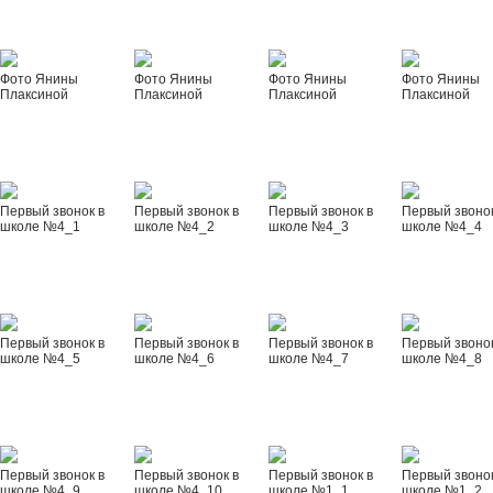
Фото Янины
Фото Янины
Фото Янины
Фото Янины
Плаксиной
Плаксиной
Плаксиной
Плаксиной
Первый звонок в
Первый звонок в
Первый звонок в
Первый звонок
школе №4_1
школе №4_2
школе №4_3
школе №4_4
Первый звонок в
Первый звонок в
Первый звонок в
Первый звонок
школе №4_5
школе №4_6
школе №4_7
школе №4_8
Первый звонок в
Первый звонок в
Первый звонок в
Первый звонок
школе №4_9
школе №4_10
школе №1_1
школе №1_2