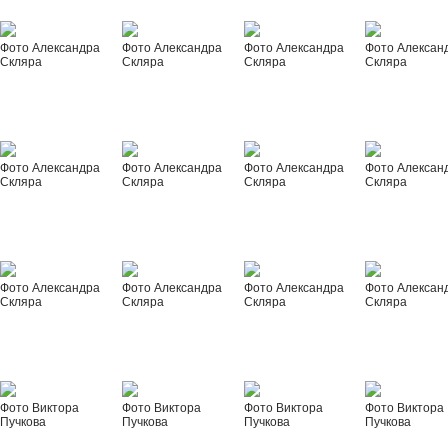
Фото Александра
Фото Александра
Фото Александра
Фото Алексан
Скляра
Скляра
Скляра
Скляра
Фото Александра
Фото Александра
Фото Александра
Фото Алексан
Скляра
Скляра
Скляра
Скляра
Фото Александра
Фото Александра
Фото Александра
Фото Алексан
Скляра
Скляра
Скляра
Скляра
Фото Виктора
Фото Виктора
Фото Виктора
Фото Виктора
Пучкова
Пучкова
Пучкова
Пучкова