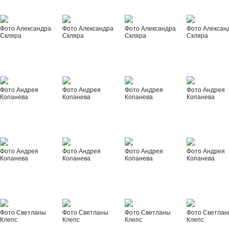
Фото Александра
Фото Александра
Фото Александра
Фото Алексан
Скляра
Скляра
Скляра
Скляра
Фото Андрея
Фото Андрея
Фото Андрея
Фото Андрея
Копанева
Копанева
Копанева
Копанева
Фото Андрея
Фото Андрея
Фото Андрея
Фото Андрея
Копанева
Копанева
Копанева
Копанева
Фото Светланы
Фото Светланы
Фото Светланы
Фото Светла
Клепс
Клепс
Клепс
Клепс