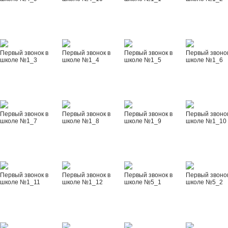
Первый звонок в
Первый звонок в
Первый звонок в
Первый звонок
школе №1_3
школе №1_4
школе №1_5
школе №1_6
Первый звонок в
Первый звонок в
Первый звонок в
Первый звонок
школе №1_7
школе №1_8
школе №1_9
школе №1_10
Первый звонок в
Первый звонок в
Первый звонок в
Первый звонок
школе №1_11
школе №1_12
школе №5_1
школе №5_2