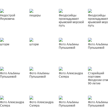
Недострой
пещеры
Феодосийцы
Феодосийцы
Януковича
прокладывают
прокладываю
крымский морской
крымский мор
путь
путь
шторм
шторм
Фото Альбины
Фото Альбин
Пупышевой
Пупышевой
Фото Альбины
Фото Альбины
Фото Александра
Старейший
Пупышевой
Пупышевой
Скляра
портовик
Феодосии отм
90-летие
Фото Александра
Фото Александра
Фото Альбины
Фото Альбин
Скляра
Скляра
Пупышевой
Пупышевой