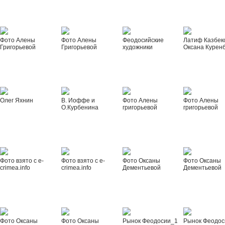
Фото Алены
Фото Алены
Феодосийские
Латиф Казбек
Григорьевой
Григорьевой
художники
Оксана Курен
Олег Яхнин
В. Иоффе и
Фото Алены
Фото Алены
О.Курбенина
григорьевой
григорьевой
Фото взято с e-
Фото взято с e-
Фото Оксаны
Фото Оксаны
crimea.info
crimea.info
Дементьевой
Дементьевой
Фото Оксаны
Фото Оксаны
Рынок Феодосии_1
Рынок Феодос