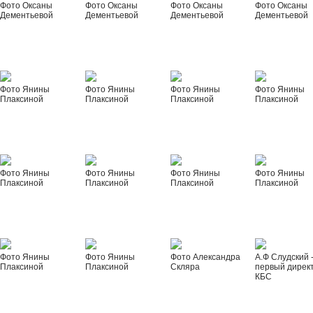
Фото Оксаны
Фото Оксаны
Фото Оксаны
Фото Оксаны
Дементьевой
Дементьевой
Дементьевой
Дементьевой
Фото Янины
Фото Янины
Фото Янины
Фото Янины
Плаксиной
Плаксиной
Плаксиной
Плаксиной
Фото Янины
Фото Янины
Фото Янины
Фото Янины
Плаксиной
Плаксиной
Плаксиной
Плаксиной
Фото Янины
Фото Янины
Фото Александра
А.Ф Слудский 
Плаксиной
Плаксиной
Скляра
первый дирек
КБС