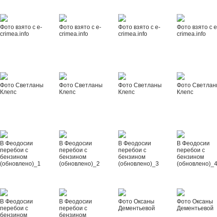
Фото взято с e-
Фото взято с e-
Фото взято с e-
Фото взято с e
crimea.info
crimea.info
crimea.info
crimea.info
Фото Светланы
Фото Светланы
Фото Светланы
Фото Светла
Клепс
Клепс
Клепс
Клепс
В Феодосии
В Феодосии
В Феодосии
В Феодосии
перебои с
перебои с
перебои с
перебои с
бензином
бензином
бензином
бензином
(обновлено)_1
(обновлено)_2
(обновлено)_3
(обновлено)_
В Феодосии
В Феодосии
Фото Оксаны
Фото Оксаны
перебои с
перебои с
Дементьевой
Дементьевой
бензином
бензином