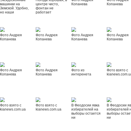
Экскурсионные
Погода хорошая, в
Фото Андрея
Фото Андрея
машинки на
центре чисто,
Копанева
Копанева
Земской. Удобно,
фонтан не
но наши
работает
Фото Андрея
Фото Андрея
Фото Андрея
Фото Андрея
Копанева
Копанева
Копанева
Копанева
Фото Андрея
Фото Андрея
Фото из
Фото взято с
Копанева
Копанева
интеренета
kianews.com.u
Фото взято с
Фото взято с
В Феодосии явка
В Феодосии я
kianews.com.ua
kianews.com.ua
избирателей на
избирателей 
выборы остается
выборы остае
ни
ни