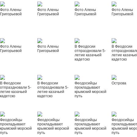
Фото Алены
Фото Алены
Фото Алены
Фото Алены
Григорьевой
Григорьевой
Григорьевой
Григорьевой
Фото Алены
Фото Алены
В Феодосии
В Феодосии
Григорьевой
Григорьевой
отпраздновали 5-
отпраздновал
летие казачьей
летие казачье
кадетско
кадетско
В Феодосии
В Феодосии
Феодосийцы
Острова
отпраздновали 5-
отпраздновали 5-
прокладывают
летие казачьей
летие казачьей
крымский морской
кадетско
кадетско
путь
Феодосийцы
Феодосийцы
Феодосийцы
Феодосийцы
прокладывают
прокладывают
прокладывают
прокладываю
крымский морской
крымский морской
крымский морской
крымский мор
путь
путь
путь
путь