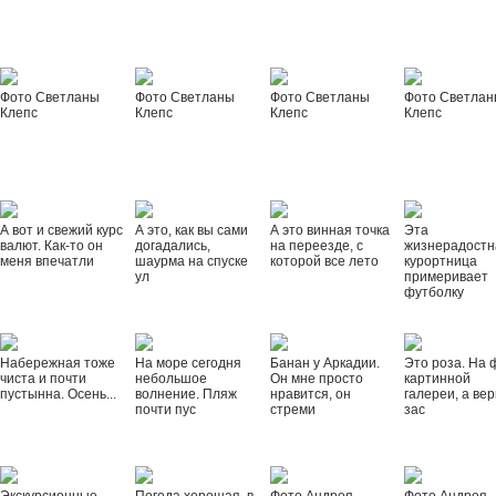
Фото Светланы
Фото Светланы
Фото Светланы
Фото Светла
Клепс
Клепс
Клепс
Клепс
А вот и свежий курс
А это, как вы сами
А это винная точка
Эта
валют. Как-то он
догадались,
на переезде, с
жизнерадостн
меня впечатли
шаурма на спуске
которой все лето
курортница
ул
примеривает
футболку
Набережная тоже
На море сегодня
Банан у Аркадии.
Это роза. На 
чиста и почти
небольшое
Он мне просто
картинной
пустынна. Осень...
волнение. Пляж
нравится, он
галереи, а вер
почти пус
стреми
зас