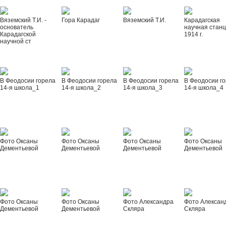
Вяземский Т.И. -
Гора Карадаг
Вяземский Т.И.
Карадагская
основатель
научная стан
Карадагской
1914 г.
научной ст
В Феодосии горела
В Феодосии горела
В Феодосии горела
В Феодосии г
14-я школа_1
14-я школа_2
14-я школа_3
14-я школа_4
Фото Оксаны
Фото Оксаны
Фото Оксаны
Фото Оксаны
Дементьевой
Дементьевой
Дементьевой
Дементьевой
Фото Оксаны
Фото Оксаны
Фото Александра
Фото Алексан
Дементьевой
Дементьевой
Скляра
Скляра