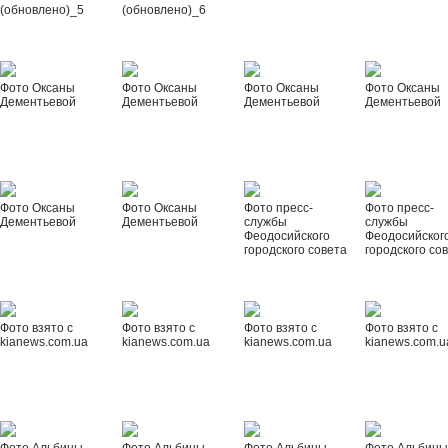
(обновлено)_5
(обновлено)_6
Фото Оксаны
Фото Оксаны
Фото Оксаны
Фото Оксаны
Дементьевой
Дементьевой
Дементьевой
Дементьевой
Фото Оксаны
Фото Оксаны
Фото пресс-
Фото пресс-
Дементьевой
Дементьевой
службы
службы
Феодосийского
Феодосийског
городского совета
городского со
Фото взято с
Фото взято с
Фото взято с
Фото взято с
kianews.com.ua
kianews.com.ua
kianews.com.ua
kianews.com.u