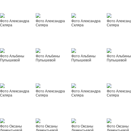
Фото Александра
Фото Александра
Фото Александра
Фото Алексан
Скляра
Скляра
Скляра
Скляра
Фото Альбины
Фото Альбины
Фото Альбины
Фото Альбин
Пупышевой
Пупышевой
Пупышевой
Пупышевой
Фото Александра
Фото Александра
Фото Александра
Фото Алексан
Скляра
Скляра
Скляра
Скляра
Фото Оксаны
Фото Оксаны
Фото Оксаны
Фото Оксаны
Дементьевой
Дементьевой
Дементьевой
Дементьевой