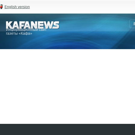
English version
Информационный сайт
газеты «Кафа»