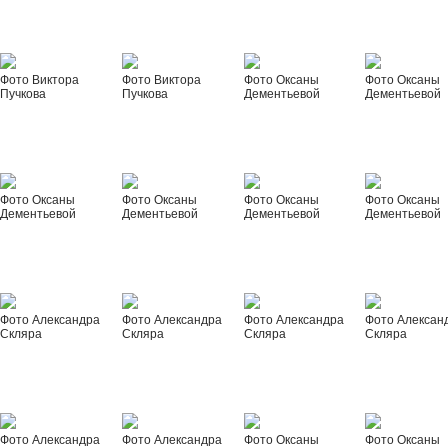
Фото Виктора
Фото Виктора
Фото Оксаны
Фото Оксаны
Пучкова
Пучкова
Дементьевой
Дементьевой
Фото Оксаны
Фото Оксаны
Фото Оксаны
Фото Оксаны
Дементьевой
Дементьевой
Дементьевой
Дементьевой
Фото Александра
Фото Александра
Фото Александра
Фото Алексан
Скляра
Скляра
Скляра
Скляра
Фото Александра
Фото Александра
Фото Оксаны
Фото Оксаны