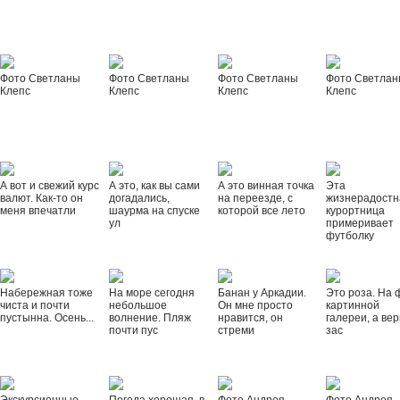
Фото Светланы
Фото Светланы
Фото Светланы
Фото Светла
Клепс
Клепс
Клепс
Клепс
А вот и свежий курс
А это, как вы сами
А это винная точка
Эта
валют. Как-то он
догадались,
на переезде, с
жизнерадостн
меня впечатли
шаурма на спуске
которой все лето
курортница
ул
примеривает
футболку
Набережная тоже
На море сегодня
Банан у Аркадии.
Это роза. На 
чиста и почти
небольшое
Он мне просто
картинной
пустынна. Осень...
волнение. Пляж
нравится, он
галереи, а вер
почти пус
стреми
зас