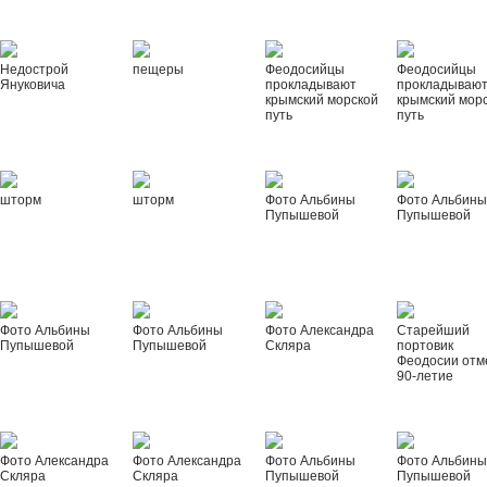
Недострой
пещеры
Феодосийцы
Феодосийцы
Януковича
прокладывают
прокладываю
крымский морской
крымский мор
путь
путь
шторм
шторм
Фото Альбины
Фото Альбин
Пупышевой
Пупышевой
Фото Альбины
Фото Альбины
Фото Александра
Старейший
Пупышевой
Пупышевой
Скляра
портовик
Феодосии отм
90-летие
Фото Александра
Фото Александра
Фото Альбины
Фото Альбин
Скляра
Скляра
Пупышевой
Пупышевой