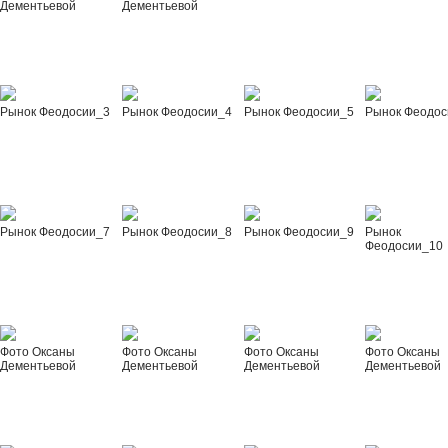
Дементьевой
Дементьевой
Рынок Феодосии_3
Рынок Феодосии_4
Рынок Феодосии_5
Рынок Феодос
Рынок Феодосии_7
Рынок Феодосии_8
Рынок Феодосии_9
Рынок
Феодосии_10
Фото Оксаны
Фото Оксаны
Фото Оксаны
Фото Оксаны
Дементьевой
Дементьевой
Дементьевой
Дементьевой