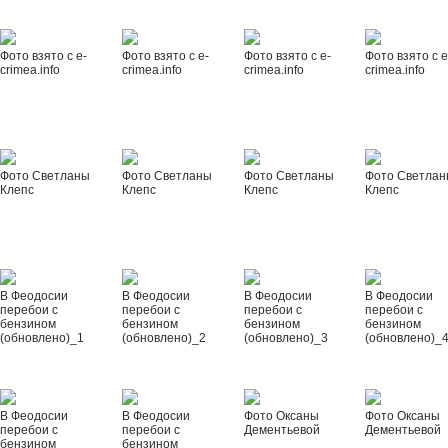
Фото взято с e-
Фото взято с e-
Фото взято с e-
Фото взято с e
crimea.info
crimea.info
crimea.info
crimea.info
Фото Светланы
Фото Светланы
Фото Светланы
Фото Светла
Клепс
Клепс
Клепс
Клепс
В Феодосии
В Феодосии
В Феодосии
В Феодосии
перебои с
перебои с
перебои с
перебои с
бензином
бензином
бензином
бензином
(обновлено)_1
(обновлено)_2
(обновлено)_3
(обновлено)_
В Феодосии
В Феодосии
Фото Оксаны
Фото Оксаны
перебои с
перебои с
Дементьевой
Дементьевой
бензином
бензином