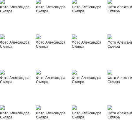
Фото Александра
Фото Александра
Фото Александра
Фото Алексан
Скляра
Скляра
Скляра
Скляра
Фото Александра
Фото Александра
Фото Александра
Фото Алексан
Скляра
Скляра
Скляра
Скляра
Фото Александра
Фото Александра
Фото Александра
Фото Алексан
Скляра
Скляра
Скляра
Скляра
Фото Александра
Фото Александра
Фото Александра
Фото Алексан
Скляра
Скляра
Скляра
Скляра