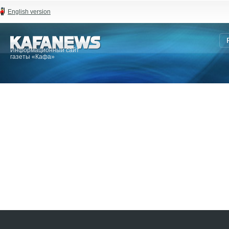
English version
Информационный сайт
газеты «Кафа»