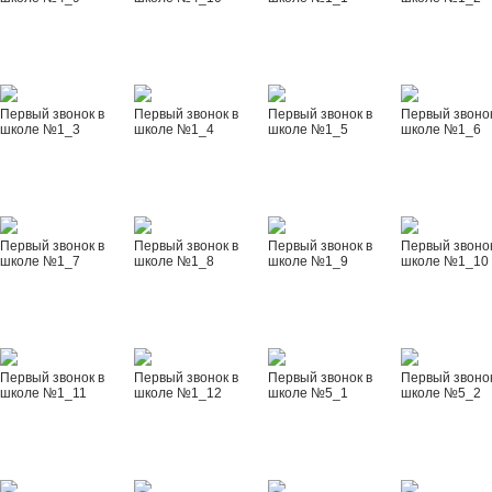
Первый звонок в
Первый звонок в
Первый звонок в
Первый звонок
школе №1_3
школе №1_4
школе №1_5
школе №1_6
Первый звонок в
Первый звонок в
Первый звонок в
Первый звонок
школе №1_7
школе №1_8
школе №1_9
школе №1_10
Первый звонок в
Первый звонок в
Первый звонок в
Первый звонок
школе №1_11
школе №1_12
школе №5_1
школе №5_2