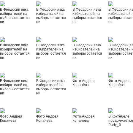
В Феодосии явка
В Феодосии явка
В Феодосии явка
В Феодосии я
избирателей на
избирателей на
избирателей на
избирателей 
выборы остается
выборы остается
выборы остается
выборы остае
ни
ни
ни
ни
В Феодосии явка
В Феодосии явка
В Феодосии явка
В Феодосии я
избирателей на
избирателей на
избирателей на
избирателей 
выборы остается
выборы остается
выборы остается
выборы остае
ни
ни
ни
ни
В Феодосии явка
В Феодосии явка
Фото Андрея
Фото Андрея
избирателей на
избирателей на
Копанёва
Копанёва
выборы остается
выборы остается
ни
ни
Фото Андрея
Фото Андрея
Фото Андрея
В Коктебеле
Копанёва
Копанёва
Копанёва
продолжается
Party_6