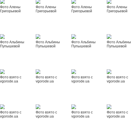
Фото Алены
Фото Алены
Фото Алены
Фото Алены
Григорьевой
Григорьевой
Григорьевой
Григорьевой
Фото Альбины
Фото Альбины
Фото Альбины
Фото Альбин
Пупышевой
Пупышевой
Пупышевой
Пупышевой
Фото взято с
Фото взято с
Фото взято с
Фото взято с
vgorode.ua
vgorode.ua
vgorode.ua
vgorode.ua
Фото взято с
Фото взято с
Фото взято с
Фото взято с
vgorode.ua
vgorode.ua
vgorode.ua
vgorode.ua