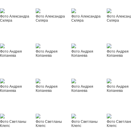
Фото Александра
Фото Александра
Фото Александра
Фото Алексан
Скляра
Скляра
Скляра
Скляра
Фото Андрея
Фото Андрея
Фото Андрея
Фото Андрея
Копанева
Копанева
Копанева
Копанева
Фото Андрея
Фото Андрея
Фото Андрея
Фото Андрея
Копанева
Копанева
Копанева
Копанева
Фото Светланы
Фото Светланы
Фото Светланы
Фото Светла
Клепс
Клепс
Клепс
Клепс