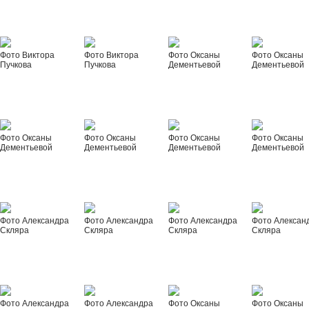
Фото Виктора
Фото Виктора
Фото Оксаны
Фото Оксаны
Пучкова
Пучкова
Дементьевой
Дементьевой
Фото Оксаны
Фото Оксаны
Фото Оксаны
Фото Оксаны
Дементьевой
Дементьевой
Дементьевой
Дементьевой
Фото Александра
Фото Александра
Фото Александра
Фото Алексан
Скляра
Скляра
Скляра
Скляра
Фото Александра
Фото Александра
Фото Оксаны
Фото Оксаны