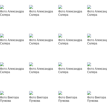
Фото Александра
Фото Александра
Фото Александра
Фото Алексан
Скляра
Скляра
Скляра
Скляра
Фото Александра
Фото Александра
Фото Александра
Фото Алексан
Скляра
Скляра
Скляра
Скляра
Фото Александра
Фото Александра
Фото Александра
Фото Алексан
Скляра
Скляра
Скляра
Скляра
Фото Виктора
Фото Виктора
Фото Виктора
Фото Виктора
Пучкова
Пучкова
Пучкова
Пучкова