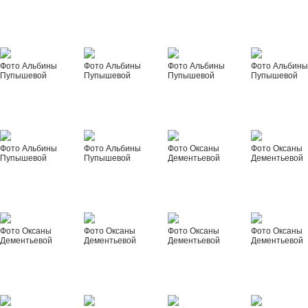
Фото Альбины
Фото Альбины
Фото Альбины
Фото Альбин
Пупышевой
Пупышевой
Пупышевой
Пупышевой
Фото Альбины
Фото Альбины
Фото Оксаны
Фото Оксаны
Пупышевой
Пупышевой
Дементьевой
Дементьевой
Фото Оксаны
Фото Оксаны
Фото Оксаны
Фото Оксаны
Дементьевой
Дементьевой
Дементьевой
Дементьевой