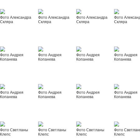
Фото Александра
Фото Александра
Фото Александра
Фото Алексан
Скляра
Скляра
Скляра
Скляра
Фото Андрея
Фото Андрея
Фото Андрея
Фото Андрея
Копанева
Копанева
Копанева
Копанева
Фото Андрея
Фото Андрея
Фото Андрея
Фото Андрея
Копанева
Копанева
Копанева
Копанева
Фото Светланы
Фото Светланы
Фото Светланы
Фото Светла
Клепс
Клепс
Клепс
Клепс