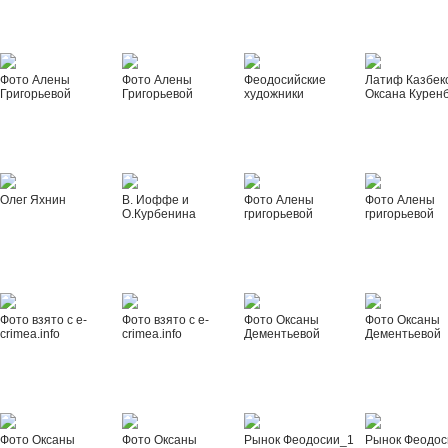
Фото Алены
Фото Алены
Феодосийские
Латиф Казбек
Григорьевой
Григорьевой
художники
Оксана Курен
Олег Яхнин
В. Иоффе и
Фото Алены
Фото Алены
О.Курбенина
григорьевой
григорьевой
Фото взято с e-
Фото взято с e-
Фото Оксаны
Фото Оксаны
crimea.info
crimea.info
Дементьевой
Дементьевой
Фото Оксаны
Фото Оксаны
Рынок Феодосии_1
Рынок Феодос