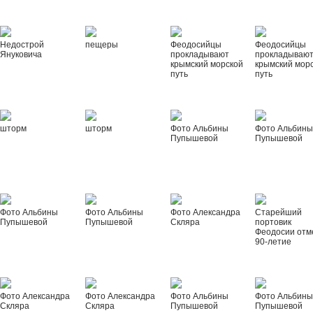
Недострой
пещеры
Феодосийцы
Феодосийцы
Януковича
прокладывают
прокладываю
крымский морской
крымский мор
путь
путь
шторм
шторм
Фото Альбины
Фото Альбин
Пупышевой
Пупышевой
Фото Альбины
Фото Альбины
Фото Александра
Старейший
Пупышевой
Пупышевой
Скляра
портовик
Феодосии отм
90-летие
Фото Александра
Фото Александра
Фото Альбины
Фото Альбин
Скляра
Скляра
Пупышевой
Пупышевой