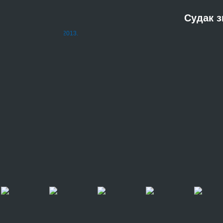
Судак з