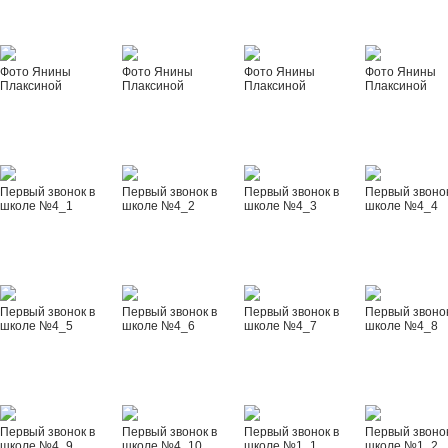
Фото Янины
Фото Янины
Фото Янины
Фото Янины
Плаксиной
Плаксиной
Плаксиной
Плаксиной
Первый звонок в
Первый звонок в
Первый звонок в
Первый звонок
школе №4_1
школе №4_2
школе №4_3
школе №4_4
Первый звонок в
Первый звонок в
Первый звонок в
Первый звонок
школе №4_5
школе №4_6
школе №4_7
школе №4_8
Первый звонок в
Первый звонок в
Первый звонок в
Первый звонок
школе №4_9
школе №4_10
школе №1_1
школе №1_2