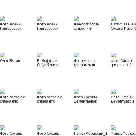
Фото Алены
Фото Алены
Феодосийские
Латиф Казбек
Григорьевой
Григорьевой
художники
Оксана Курен
Олег Яхнин
В. Иоффе и
Фото Алены
Фото Алены
О.Курбенина
григорьевой
григорьевой
Фото взято с e-
Фото взято с e-
Фото Оксаны
Фото Оксаны
crimea.info
crimea.info
Дементьевой
Дементьевой
Фото Оксаны
Фото Оксаны
Рынок Феодосии_1
Рынок Феодос