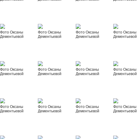
Фото Оксаны
Фото Оксаны
Фото Оксаны
Фото Оксаны
Дементьевой
Дементьевой
Дементьевой
Дементьевой
Фото Оксаны
Фото Оксаны
Фото Оксаны
Фото Оксаны
Дементьевой
Дементьевой
Дементьевой
Дементьевой
Фото Оксаны
Фото Оксаны
Фото Оксаны
Фото Оксаны
Дементьевой
Дементьевой
Дементьевой
Дементьевой