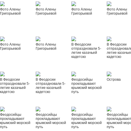
Фото Алены
Фото Алены
Фото Алены
Фото Алены
Григорьевой
Григорьевой
Григорьевой
Григорьевой
Фото Алены
Фото Алены
В Феодосии
В Феодосии
Григорьевой
Григорьевой
отпраздновали 5-
отпраздновал
летие казачьей
летие казачье
кадетско
кадетско
В Феодосии
В Феодосии
Феодосийцы
Острова
отпраздновали 5-
отпраздновали 5-
прокладывают
летие казачьей
летие казачьей
крымский морской
кадетско
кадетско
путь
Феодосийцы
Феодосийцы
Феодосийцы
Феодосийцы
прокладывают
прокладывают
прокладывают
прокладываю
крымский морской
крымский морской
крымский морской
крымский мор
путь
путь
путь
путь