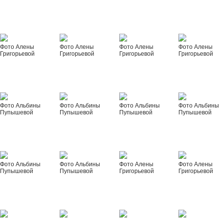
Фото Алены
Фото Алены
Фото Алены
Фото Алены
Григорьевой
Григорьевой
Григорьевой
Григорьевой
Фото Альбины
Фото Альбины
Фото Альбины
Фото Альбин
Пупышевой
Пупышевой
Пупышевой
Пупышевой
Фото Альбины
Фото Альбины
Фото Алены
Фото Алены
Пупышевой
Пупышевой
Григорьевой
Григорьевой