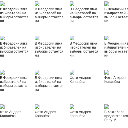
В Феодосии явка
В Феодосии явка
В Феодосии явка
В Феодосии я
избирателей на
избирателей на
избирателей на
избирателей 
выборы остается
выборы остается
выборы остается
выборы остае
ни
ни
ни
ни
В Феодосии явка
В Феодосии явка
В Феодосии явка
В Феодосии я
избирателей на
избирателей на
избирателей на
избирателей 
выборы остается
выборы остается
выборы остается
выборы остае
ни
ни
ни
ни
В Феодосии явка
В Феодосии явка
Фото Андрея
Фото Андрея
избирателей на
избирателей на
Копанёва
Копанёва
выборы остается
выборы остается
ни
ни
Фото Андрея
Фото Андрея
Фото Андрея
В Коктебеле
Копанёва
Копанёва
Копанёва
продолжается
Party_6