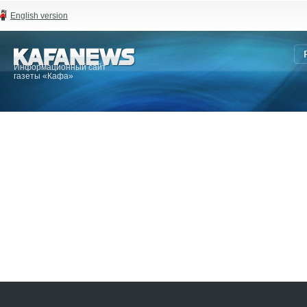
English version
Информационный сайт
газеты «Кафа»