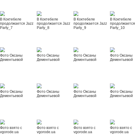
В Коктебеле
В Коктебеле
В Коктебеле
В Коктебеле
продолжается Jazz
продолжается Jazz
продолжается Jazz
продолжается
Party_7
Party_8
Party_9
Party_10
Фото Оксаны
Фото Оксаны
Фото Оксаны
Фото Оксаны
Дементьевой
Дементьевой
Дементьевой
Дементьевой
Фото Оксаны
Фото Оксаны
Фото Оксаны
Фото Оксаны
Дементьевой
Дементьевой
Дементьевой
Дементьевой
Фото взято с
Фото взято с
Фото взято с
Фото взято с
vgorode.ua
vgorode.ua
vgorode.ua
vgorode.ua