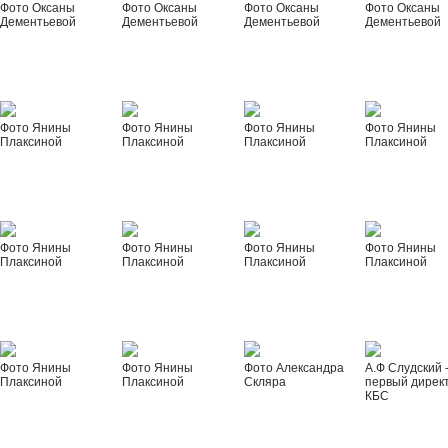
Фото Оксаны
Фото Оксаны
Фото Оксаны
Фото Оксаны
Дементьевой
Дементьевой
Дементьевой
Дементьевой
Фото Янины
Фото Янины
Фото Янины
Фото Янины
Плаксиной
Плаксиной
Плаксиной
Плаксиной
Фото Янины
Фото Янины
Фото Янины
Фото Янины
Плаксиной
Плаксиной
Плаксиной
Плаксиной
Фото Янины
Фото Янины
Фото Александра
А.Ф Слудский 
Плаксиной
Плаксиной
Скляра
первый дирек
КБС