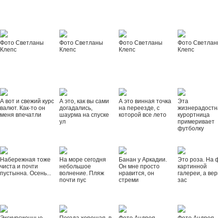
Фото Светланы
Фото Светланы
Фото Светланы
Фото Светла
Клепс
Клепс
Клепс
Клепс
А вот и свежий курс
А это, как вы сами
А это винная точка
Эта
валют. Как-то он
догадались,
на переезде, с
жизнерадостн
меня впечатли
шаурма на спуске
которой все лето
курортница
ул
примеривает
футболку
Набережная тоже
На море сегодня
Банан у Аркадии.
Это роза. На 
чиста и почти
небольшое
Он мне просто
картинной
пустынна. Осень...
волнение. Пляж
нравится, он
галереи, а вер
почти пус
стреми
зас