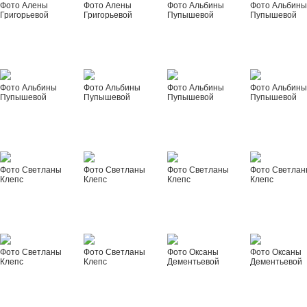
Фото Алены
Фото Алены
Фото Альбины
Фото Альбин
Григорьевой
Григорьевой
Пупышевой
Пупышевой
Фото Альбины
Фото Альбины
Фото Альбины
Фото Альбин
Пупышевой
Пупышевой
Пупышевой
Пупышевой
Фото Светланы
Фото Светланы
Фото Светланы
Фото Светла
Клепс
Клепс
Клепс
Клепс
Фото Светланы
Фото Светланы
Фото Оксаны
Фото Оксаны
Клепс
Клепс
Дементьевой
Дементьевой