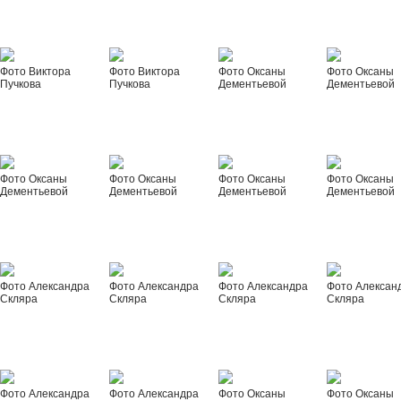
Фото Виктора
Фото Виктора
Фото Оксаны
Фото Оксаны
Пучкова
Пучкова
Дементьевой
Дементьевой
Фото Оксаны
Фото Оксаны
Фото Оксаны
Фото Оксаны
Дементьевой
Дементьевой
Дементьевой
Дементьевой
Фото Александра
Фото Александра
Фото Александра
Фото Алексан
Скляра
Скляра
Скляра
Скляра
Фото Александра
Фото Александра
Фото Оксаны
Фото Оксаны