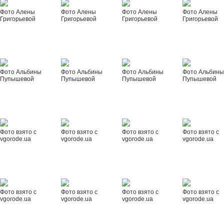
Фото Алены
Фото Алены
Фото Алены
Фото Алены
Григорьевой
Григорьевой
Григорьевой
Григорьевой
Фото Альбины
Фото Альбины
Фото Альбины
Фото Альбин
Пупышевой
Пупышевой
Пупышевой
Пупышевой
Фото взято с
Фото взято с
Фото взято с
Фото взято с
vgorode.ua
vgorode.ua
vgorode.ua
vgorode.ua
Фото взято с
Фото взято с
Фото взято с
Фото взято с
vgorode.ua
vgorode.ua
vgorode.ua
vgorode.ua