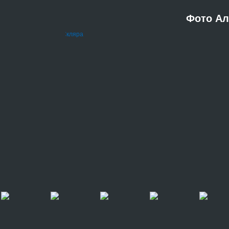
Фото Ал