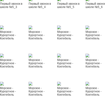
Первый звонок в
Первый звонок в
Первый звонок в
Первый звонок
школе №5_3
школе №5_4
школе №5_5
школе №5_6
Морское -
Морское -
Морское -
Морское -
Курортное -
Курортное -
Курортное -
Курортное -
Коктебель
Коктебель
Коктебель
Коктебель
Морское -
Морское -
Морское -
Морское -
Курортное -
Курортное -
Курортное -
Курортное -
Коктебель
Коктебель
Коктебель
Коктебель
Морское -
Морское -
Морское -
Морское -
Курортное -
Курортное -
Курортное -
Курортное -
Коктебель
Коктебель
Коктебель
Коктебель