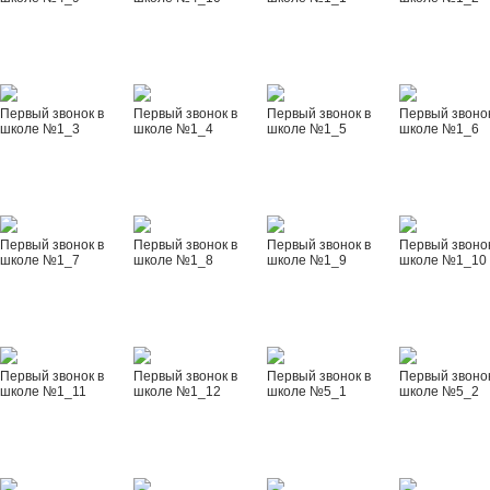
Первый звонок в
Первый звонок в
Первый звонок в
Первый звонок
школе №1_3
школе №1_4
школе №1_5
школе №1_6
Первый звонок в
Первый звонок в
Первый звонок в
Первый звонок
школе №1_7
школе №1_8
школе №1_9
школе №1_10
Первый звонок в
Первый звонок в
Первый звонок в
Первый звонок
школе №1_11
школе №1_12
школе №5_1
школе №5_2