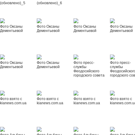
(обновлено)_5
(обновлено)_6
Фото Оксаны
Фото Оксаны
Фото Оксаны
Фото Оксаны
Дементьевой
Дементьевой
Дементьевой
Дементьевой
Фото Оксаны
Фото Оксаны
Фото пресс-
Фото пресс-
Дементьевой
Дементьевой
службы
службы
Феодосийского
Феодосийског
городского совета
городского со
Фото взято с
Фото взято с
Фото взято с
Фото взято с
kianews.com.ua
kianews.com.ua
kianews.com.ua
kianews.com.u