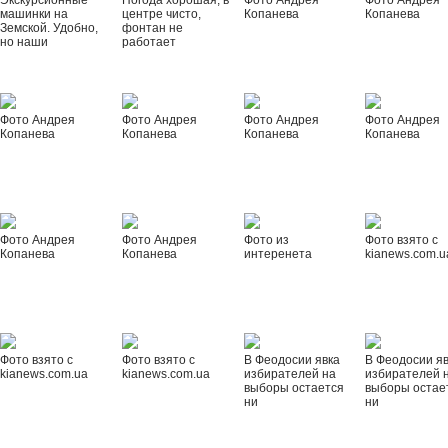
Экскурсионные
Погода хорошая, в
Фото Андрея
Фото Андрея
машинки на
центре чисто,
Копанева
Копанева
Земской. Удобно,
фонтан не
но наши
работает
Фото Андрея
Фото Андрея
Фото Андрея
Фото Андрея
Копанева
Копанева
Копанева
Копанева
Фото Андрея
Фото Андрея
Фото из
Фото взято с
Копанева
Копанева
интеренета
kianews.com.u
Фото взято с
Фото взято с
В Феодосии явка
В Феодосии я
kianews.com.ua
kianews.com.ua
избирателей на
избирателей 
выборы остается
выборы остае
ни
ни