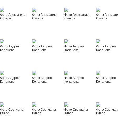
Фото Александра
Фото Александра
Фото Александра
Фото Алексан
Скляра
Скляра
Скляра
Скляра
Фото Андрея
Фото Андрея
Фото Андрея
Фото Андрея
Копанева
Копанева
Копанева
Копанева
Фото Андрея
Фото Андрея
Фото Андрея
Фото Андрея
Копанева
Копанева
Копанева
Копанева
Фото Светланы
Фото Светланы
Фото Светланы
Фото Светла
Клепс
Клепс
Клепс
Клепс