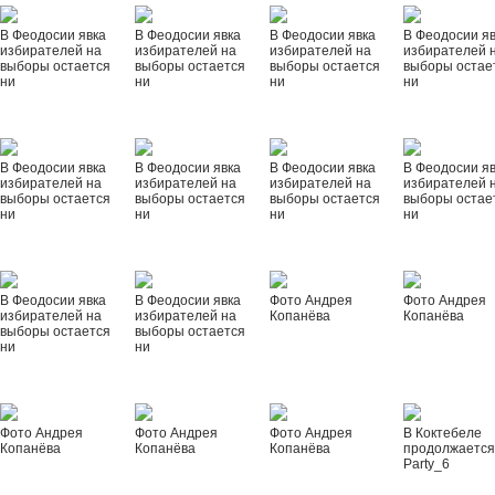
В Феодосии явка
В Феодосии явка
В Феодосии явка
В Феодосии я
избирателей на
избирателей на
избирателей на
избирателей 
выборы остается
выборы остается
выборы остается
выборы остае
ни
ни
ни
ни
В Феодосии явка
В Феодосии явка
В Феодосии явка
В Феодосии я
избирателей на
избирателей на
избирателей на
избирателей 
выборы остается
выборы остается
выборы остается
выборы остае
ни
ни
ни
ни
В Феодосии явка
В Феодосии явка
Фото Андрея
Фото Андрея
избирателей на
избирателей на
Копанёва
Копанёва
выборы остается
выборы остается
ни
ни
Фото Андрея
Фото Андрея
Фото Андрея
В Коктебеле
Копанёва
Копанёва
Копанёва
продолжается
Party_6