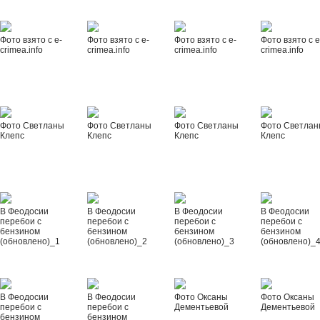
Фото взято с e-
Фото взято с e-
Фото взято с e-
Фото взято с e
crimea.info
crimea.info
crimea.info
crimea.info
Фото Светланы
Фото Светланы
Фото Светланы
Фото Светла
Клепс
Клепс
Клепс
Клепс
В Феодосии
В Феодосии
В Феодосии
В Феодосии
перебои с
перебои с
перебои с
перебои с
бензином
бензином
бензином
бензином
(обновлено)_1
(обновлено)_2
(обновлено)_3
(обновлено)_
В Феодосии
В Феодосии
Фото Оксаны
Фото Оксаны
перебои с
перебои с
Дементьевой
Дементьевой
бензином
бензином