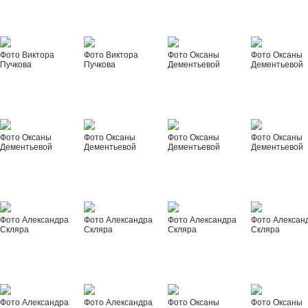
Фото Виктора
Фото Виктора
Фото Оксаны
Фото Оксаны
Пучкова
Пучкова
Дементьевой
Дементьевой
Фото Оксаны
Фото Оксаны
Фото Оксаны
Фото Оксаны
Дементьевой
Дементьевой
Дементьевой
Дементьевой
Фото Александра
Фото Александра
Фото Александра
Фото Алексан
Скляра
Скляра
Скляра
Скляра
Фото Александра
Фото Александра
Фото Оксаны
Фото Оксаны