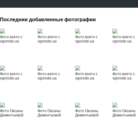
Последнии добавленные фотографии
Фото взято с
Фото взято с
Фото взято с
Фото взято с
vgorode.ua
vgorode.ua
vgorode.ua
vgorode.ua
Фото взято с
Фото взято с
Фото взято с
Фото взято с
vgorode.ua
vgorode.ua
vgorode.ua
vgorode.ua
Фото Оксаны
Фото Оксаны
Фото Оксаны
Фото Оксаны
Дементьевой
Дементьевой
Дементьевой
Дементьевой