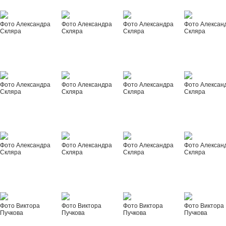
Фото Александра
Фото Александра
Фото Александра
Фото Алексан
Скляра
Скляра
Скляра
Скляра
Фото Александра
Фото Александра
Фото Александра
Фото Алексан
Скляра
Скляра
Скляра
Скляра
Фото Александра
Фото Александра
Фото Александра
Фото Алексан
Скляра
Скляра
Скляра
Скляра
Фото Виктора
Фото Виктора
Фото Виктора
Фото Виктора
Пучкова
Пучкова
Пучкова
Пучкова