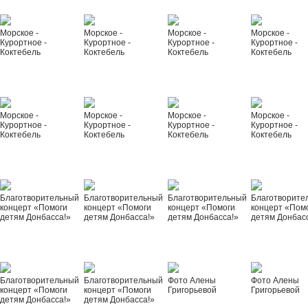
Морское -
Морское -
Морское -
Морское -
Курортное -
Курортное -
Курортное -
Курортное -
Коктебель
Коктебель
Коктебель
Коктебель
Морское -
Морское -
Морское -
Морское -
Курортное -
Курортное -
Курортное -
Курортное -
Коктебель
Коктебель
Коктебель
Коктебель
Благотворительный
Благотворительный
Благотворительный
Благотворите
концерт «Помоги
концерт «Помоги
концерт «Помоги
концерт «Пом
детям Донбасса!»
детям Донбасса!»
детям Донбасса!»
детям Донбас
Благотворительный
Благотворительный
Фото Алены
Фото Алены
концерт «Помоги
концерт «Помоги
Григорьевой
Григорьевой
детям Донбасса!»
детям Донбасса!»