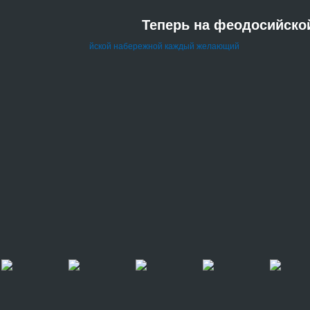
Теперь на феодосийск