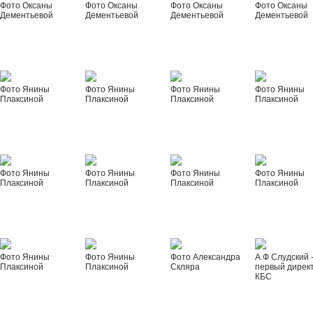
Фото Оксаны
Фото Оксаны
Фото Оксаны
Фото Оксаны
Дементьевой
Дементьевой
Дементьевой
Дементьевой
Фото Янины
Фото Янины
Фото Янины
Фото Янины
Плаксиной
Плаксиной
Плаксиной
Плаксиной
Фото Янины
Фото Янины
Фото Янины
Фото Янины
Плаксиной
Плаксиной
Плаксиной
Плаксиной
Фото Янины
Фото Янины
Фото Александра
А.Ф Слудский 
Плаксиной
Плаксиной
Скляра
первый дирек
КБС