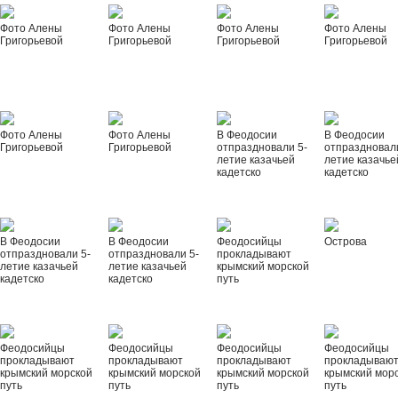
Фото Алены
Фото Алены
Фото Алены
Фото Алены
Григорьевой
Григорьевой
Григорьевой
Григорьевой
Фото Алены
Фото Алены
В Феодосии
В Феодосии
Григорьевой
Григорьевой
отпраздновали 5-
отпраздновал
летие казачьей
летие казачье
кадетско
кадетско
В Феодосии
В Феодосии
Феодосийцы
Острова
отпраздновали 5-
отпраздновали 5-
прокладывают
летие казачьей
летие казачьей
крымский морской
кадетско
кадетско
путь
Феодосийцы
Феодосийцы
Феодосийцы
Феодосийцы
прокладывают
прокладывают
прокладывают
прокладываю
крымский морской
крымский морской
крымский морской
крымский мор
путь
путь
путь
путь