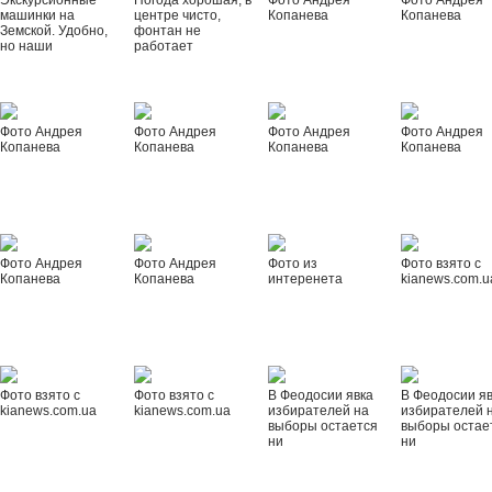
Экскурсионные
Погода хорошая, в
Фото Андрея
Фото Андрея
машинки на
центре чисто,
Копанева
Копанева
Земской. Удобно,
фонтан не
но наши
работает
Фото Андрея
Фото Андрея
Фото Андрея
Фото Андрея
Копанева
Копанева
Копанева
Копанева
Фото Андрея
Фото Андрея
Фото из
Фото взято с
Копанева
Копанева
интеренета
kianews.com.u
Фото взято с
Фото взято с
В Феодосии явка
В Феодосии я
kianews.com.ua
kianews.com.ua
избирателей на
избирателей 
выборы остается
выборы остае
ни
ни