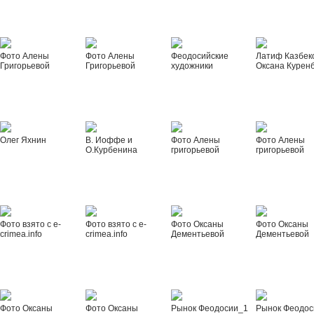
Фото Алены
Фото Алены
Феодосийские
Латиф Казбек
Григорьевой
Григорьевой
художники
Оксана Курен
Олег Яхнин
В. Иоффе и
Фото Алены
Фото Алены
О.Курбенина
григорьевой
григорьевой
Фото взято с e-
Фото взято с e-
Фото Оксаны
Фото Оксаны
crimea.info
crimea.info
Дементьевой
Дементьевой
Фото Оксаны
Фото Оксаны
Рынок Феодосии_1
Рынок Феодос