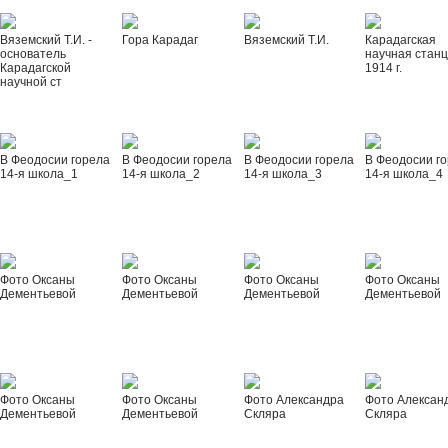
Вяземский Т.И. -
Гора Карадаг
Вяземский Т.И.
Карадагская
основатель
научная стан
Карадагской
1914 г.
научной ст
В Феодосии горела
В Феодосии горела
В Феодосии горела
В Феодосии г
14-я школа_1
14-я школа_2
14-я школа_3
14-я школа_4
Фото Оксаны
Фото Оксаны
Фото Оксаны
Фото Оксаны
Дементьевой
Дементьевой
Дементьевой
Дементьевой
Фото Оксаны
Фото Оксаны
Фото Александра
Фото Алексан
Дементьевой
Дементьевой
Скляра
Скляра