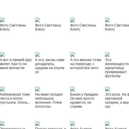
Фото Светланы
Фото Светланы
Фото Светланы
Фото Светла
Клепс
Клепс
Клепс
Клепс
А вот и свежий курс
А это, как вы сами
А это винная точка
Эта
валют. Как-то он
догадались,
на переезде, с
жизнерадостн
меня впечатли
шаурма на спуске
которой все лето
курортница
ул
примеривает
футболку
Набережная тоже
На море сегодня
Банан у Аркадии.
Это роза. На 
чиста и почти
небольшое
Он мне просто
картинной
пустынна. Осень...
волнение. Пляж
нравится, он
галереи, а вер
почти пус
стреми
зас