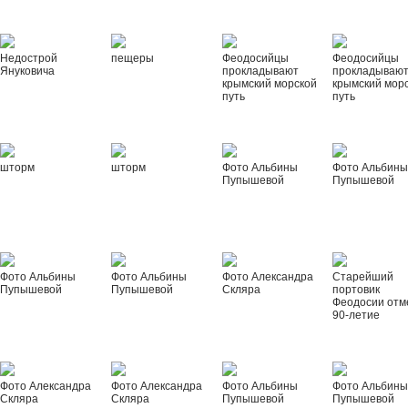
Недострой
пещеры
Феодосийцы
Феодосийцы
Януковича
прокладывают
прокладываю
крымский морской
крымский мор
путь
путь
шторм
шторм
Фото Альбины
Фото Альбин
Пупышевой
Пупышевой
Фото Альбины
Фото Альбины
Фото Александра
Старейший
Пупышевой
Пупышевой
Скляра
портовик
Феодосии отм
90-летие
Фото Александра
Фото Александра
Фото Альбины
Фото Альбин
Скляра
Скляра
Пупышевой
Пупышевой