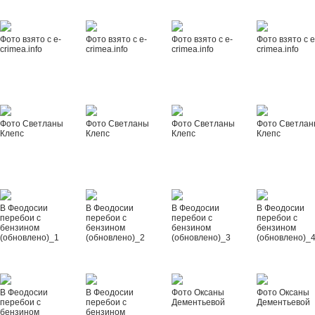
Фото взято с e-
Фото взято с e-
Фото взято с e-
Фото взято с e
crimea.info
crimea.info
crimea.info
crimea.info
Фото Светланы
Фото Светланы
Фото Светланы
Фото Светла
Клепс
Клепс
Клепс
Клепс
В Феодосии
В Феодосии
В Феодосии
В Феодосии
перебои с
перебои с
перебои с
перебои с
бензином
бензином
бензином
бензином
(обновлено)_1
(обновлено)_2
(обновлено)_3
(обновлено)_
В Феодосии
В Феодосии
Фото Оксаны
Фото Оксаны
перебои с
перебои с
Дементьевой
Дементьевой
бензином
бензином