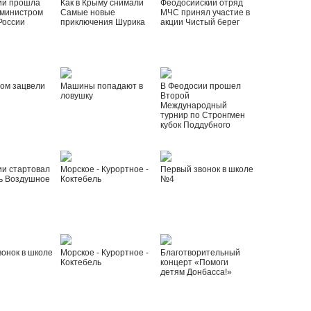
ии прошла
Как в Крыму снимали
Феодосийский отряд
 министром
Самые новые
МЧС принял участие в
России
приключения Шурика
акции Чистый берег
ом зацвели
Машины попадают в
В Феодосии прошел
ловушку
Второй
Международный
турнир по Стронгмен
кубок Поддубного
ии стартовал
Морское - Курортное -
Первый звонок в школе
ь Воздушное
Коктебель
№4
онок в школе
Морское - Курортное -
Благотворительный
Коктебель
концерт «Помоги
детям Донбасса!»