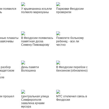
ии появился
У крымчанина изъяли
Парковки Феодосии
ль
полкило марихуаны
проверили
нные плакаты
В Феодосии появилась
Помогите больному
навязчивы
памятная доска
ребенку, - все ли
Семену Пивоварову
честно
 разбор
День памяти
В Феодосии перебои с
 кадетском
Волошина
бензином (обновлено)
в
оле
ии прошел
Центральная улица
МТС отключил связь в
Симферополя
Феодосии
завалена кучами
мусора