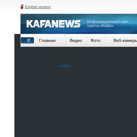
English version
Информационный сайт
газеты «Кафа»
Главная
Видео
Фото
Веб-камер