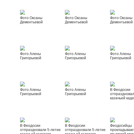
Фото Оксаны
Фото Оксаны
Фото Оксаны
Дементьевой
Дементьевой
Дементьевой
Фото Алены
Фото Алены
Фото Алены
Григорьевой
Григорьевой
Григорьевой
Фото Алены
Фото Алены
В Феодосии
Григорьевой
Григорьевой
отпраздновал
казачьей каде
В Феодосии
В Феодосии
Феодосийцы
отпраздновали 5-летие
отпраздновали 5-летие
прокладываю