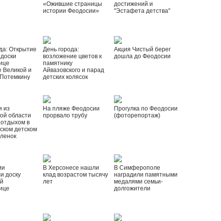
«Ожившие страницы
достижений и
истории Феодосии»
"Эстафета детства"
да: Открытие
День города:
Акция Чистый берег
 доски
возложение цветов к
дошла до Феодосии
ице
памятнику
 Великой и
Айвазовского и парад
 Потемкину
детских колясок
и из
На пляже Феодосии
Прогулка по Феодосии
ой области
прорвало трубу
(фоторепортаж)
 отдыхом в
ском детском
рленок
ии
В Херсонесе нашли
В Симферополе
и доску
клад возрастом тысячу
наградили памятными
ой
лет
медалями семьи-
ице
долгожители