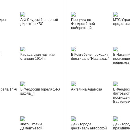
дра
А.Ф Слудский - первый
Прогулка по
МТС Укра
директор КБС
Феодосийской
продолжи
набережной
.
Карадагская научная
В Коктебеле проходит
В Насыпн
станция 1914 г.
фестиваль "Наш джаз"
произоше
водовода
орела 14-я
В Феодосии горела 14-я
Ангелина Адамова
В Феодос
школа_4
фотовыста
посвящен
Бартенев
Фото Оксаны
День города:
День горо
Дементьевой
фестиваль авторской
празднич