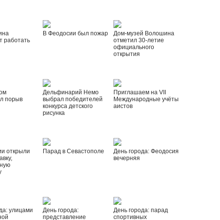
ина
В Феодосии был пожар
Дом-музей Волошина
т работать
отметил 30-летие
официального
открытия
ом
Дельфинарий Немо
Приглашаем на VII
л порыв
выбрал победителей
Международные учёты
конкурса детского
аистов
рисунка
ии открыли
Парад в Севастополе
День города: Феодосия
вку,
вечерняя
ную
у
да: улицами
День города:
День города: парад
ной
представление
спортивных