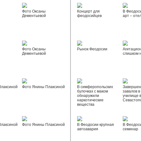
Фото Оксаны
Концерт для
В Феодос
Дементьевой
феодосийцев
арт – оте
Фото Оксаны
Рынок Феодосии
Агитацио
Дементьевой
слишком 
Плаксиной
Фото Янины Плаксиной
В симферопольских
Завершен
булочках с маком
завалов в
обнаружили
училище 
наркотические
Севастоп
вещества
Плаксиной
Фото Янины Плаксиной
В Феодосии крупная
В Феодос
автоавария
семинар