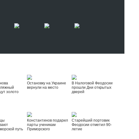
нова
Остановку на Украине
В Налоговой Феодосии
пляжный
вернули на место
прошли Дни открытых
щут золото
дверей
йцы
Константинов подарил
Старейший портовик
вают
парты ученикам
Феодосии отметил 90-
морской путь
Приморского
летие