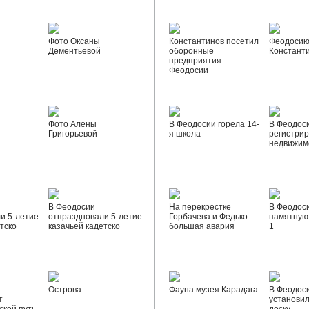
Фото Оксаны
Константинов посетил
Феодосию
Дементьевой
оборонные
Констант
предприятия
Феодосии
Фото Алены
В Феодосии горела 14-
В Феодос
Григорьевой
я школа
регистрир
недвижим
В Феодосии
На перекрестке
В Феодос
и 5-летие
отпраздновали 5-летие
Горбачева и Федько
памятную 
тско
казачьей кадетско
большая авария
1
Острова
Фауна музея Карадага
В Феодос
т
установи