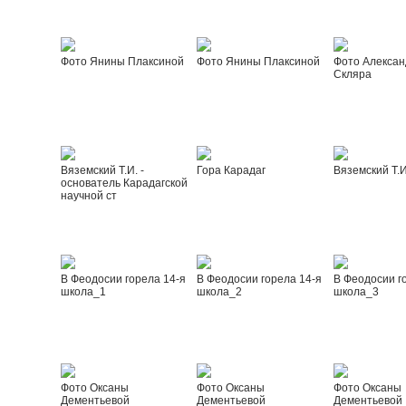
Фото Янины Плаксиной
Фото Янины Плаксиной
Фото Алексан
Скляра
Вяземский Т.И. -
Гора Карадаг
Вяземский Т.И
основатель Карадагской
научной ст
В Феодосии горела 14-я
В Феодосии горела 14-я
В Феодосии г
школа_1
школа_2
школа_3
Фото Оксаны
Фото Оксаны
Фото Оксаны
Дементьевой
Дементьевой
Дементьевой