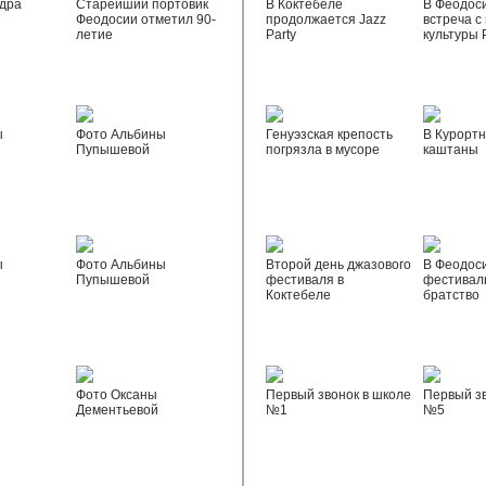
дра
Старейший портовик
В Коктебеле
В Феодос
Феодосии отметил 90-
продолжается Jazz
встреча с
летие
Party
культуры 
ы
Фото Альбины
Генуэзская крепость
В Курортн
Пупышевой
погрязла в мусоре
каштаны
ы
Фото Альбины
Второй день джазового
В Феодос
Пупышевой
фестиваля в
фестивал
Коктебеле
братство
Фото Оксаны
Первый звонок в школе
Первый зв
Дементьевой
№1
№5