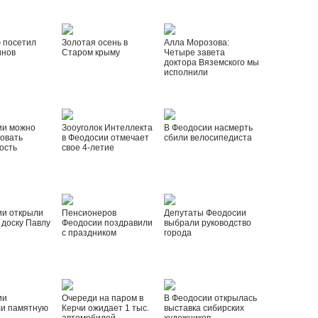
 посетил
Золотая осень в
Алла Морозова:
инов
Старом крыму
Четыре завета
доктора Вяземского мы
исполнили
ии можно
Зооуголок Интеллекта
В Феодосии насмерть
овать
в Феодосии отмечает
сбили велосипедиста
ость
свое 4-летие
ии открыли
Пенсионеров
Депутаты Феодосии
доску Павлу
Феодосии поздравили
выбрали руководство
с праздником
города
ии
Очереди на паром в
В Феодосии открылась
ли памятную
Керчи ожидает 1 тыс.
выставка сибирских