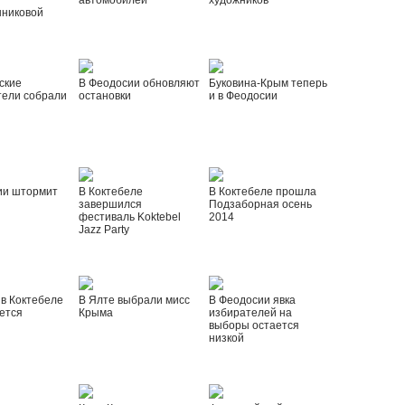
автомобилей
художников
шниковой
ские
В Феодосии обновляют
Буковина-Крым теперь
тели собрали
остановки
и в Феодосии
ии штормит
В Коктебеле
В Коктебеле прошла
завершился
Подзаборная осень
фестиваль Koktebel
2014
Jazz Party
 в Коктебеле
В Ялте выбрали мисс
В Феодосии явка
ется
Крыма
избирателей на
выборы остается
низкой