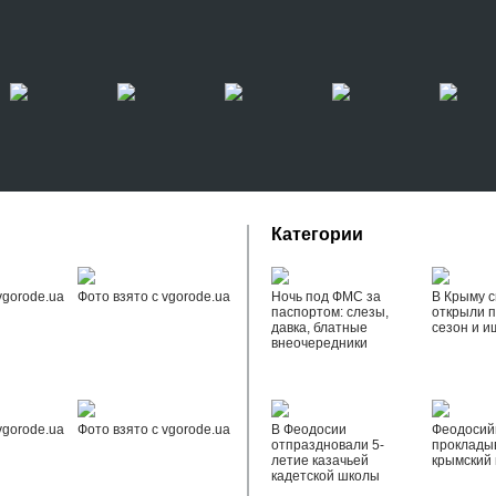
Категории
vgorode.ua
Фото взято с vgorode.ua
Ночь под ФМС за
В Крыму с
паспортом: слезы,
открыли 
давка, блатные
сезон и и
внеочередники
vgorode.ua
Фото взято с vgorode.ua
В Феодосии
Феодоси
отпраздновали 5-
проклады
летие казачьей
крымский 
кадетской школы