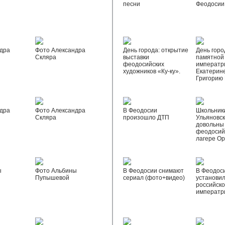
песни
Феодосии
дра
Фото Александра
День города: открытие
День горо
Скляра
выставки
памятной
феодосийских
императр
художников «Ку-ку».
Екатерине
Григорию
дра
Фото Александра
В Феодосии
Школьник
Скляра
произошло ДТП
Ульяновск
довольны
феодосий
лагере О
ы
Фото Альбины
В Феодосии снимают
В Феодос
Пупышевой
сериал (фото+видео)
установил
российск
императр