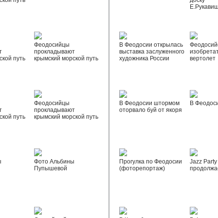
ской путь
доску
Е.Рукави
Феодосийцы
В Феодосии открылась
Феодосий
т
прокладывают
выставка заслуженного
изобрета
ской путь
крымский морской путь
художника России
вертолет
Феодосийцы
В Феодосии штормом
В Феодос
т
прокладывают
оторвало буй от якоря
ской путь
крымский морской путь
ы
Фото Альбины
Прогулка по Феодосии
Jazz Party
Пупышевой
(фоторепортаж)
продолжа