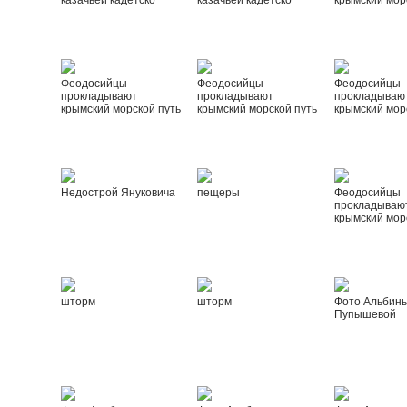
казачьей кадетско
казачьей кадетско
крымский мор
Феодосийцы
Феодосийцы
Феодосийцы
прокладывают
прокладывают
прокладываю
крымский морской путь
крымский морской путь
крымский мор
Недострой Януковича
пещеры
Феодосийцы
прокладываю
крымский мор
шторм
шторм
Фото Альбин
Пупышевой