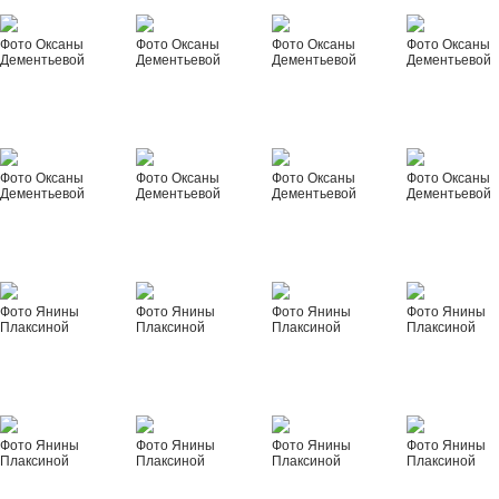
Фото Оксаны
Фото Оксаны
Фото Оксаны
Фото Оксаны
Дементьевой
Дементьевой
Дементьевой
Дементьевой
Фото Оксаны
Фото Оксаны
Фото Оксаны
Фото Оксаны
Дементьевой
Дементьевой
Дементьевой
Дементьевой
Фото Янины
Фото Янины
Фото Янины
Фото Янины
Плаксиной
Плаксиной
Плаксиной
Плаксиной
Фото Янины
Фото Янины
Фото Янины
Фото Янины
Плаксиной
Плаксиной
Плаксиной
Плаксиной