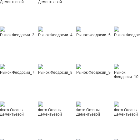
Дементьевой
Дементьевой
Рынок Феодосии_3
Рынок Феодосии_4
Рынок Феодосии_5
Рынок Феодос
Рынок Феодосии_7
Рынок Феодосии_8
Рынок Феодосии_9
Рынок
Феодосии_10
Фото Оксаны
Фото Оксаны
Фото Оксаны
Фото Оксаны
Дементьевой
Дементьевой
Дементьевой
Дементьевой