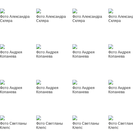
Фото Александра
Фото Александра
Фото Александра
Фото Алексан
Скляра
Скляра
Скляра
Скляра
Фото Андрея
Фото Андрея
Фото Андрея
Фото Андрея
Копанева
Копанева
Копанева
Копанева
Фото Андрея
Фото Андрея
Фото Андрея
Фото Андрея
Копанева
Копанева
Копанева
Копанева
Фото Светланы
Фото Светланы
Фото Светланы
Фото Светла
Клепс
Клепс
Клепс
Клепс