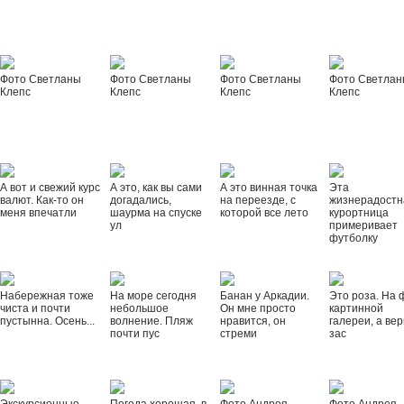
Фото Светланы
Фото Светланы
Фото Светланы
Фото Светла
Клепс
Клепс
Клепс
Клепс
А вот и свежий курс
А это, как вы сами
А это винная точка
Эта
валют. Как-то он
догадались,
на переезде, с
жизнерадостн
меня впечатли
шаурма на спуске
которой все лето
курортница
ул
примеривает
футболку
Набережная тоже
На море сегодня
Банан у Аркадии.
Это роза. На 
чиста и почти
небольшое
Он мне просто
картинной
пустынна. Осень...
волнение. Пляж
нравится, он
галереи, а вер
почти пус
стреми
зас