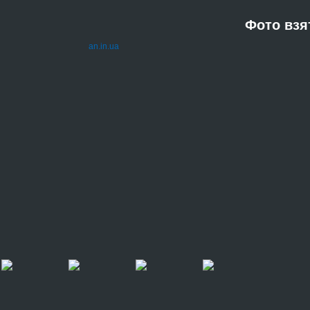
Фото взят