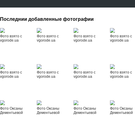
Последнии добавленные фотографии
Фото взято с
Фото взято с
Фото взято с
Фото взято с
vgorode.ua
vgorode.ua
vgorode.ua
vgorode.ua
Фото взято с
Фото взято с
Фото взято с
Фото взято с
vgorode.ua
vgorode.ua
vgorode.ua
vgorode.ua
Фото Оксаны
Фото Оксаны
Фото Оксаны
Фото Оксаны
Дементьевой
Дементьевой
Дементьевой
Дементьевой