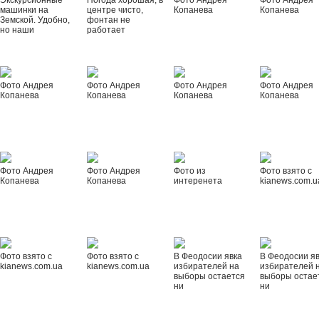
Экскурсионные
Погода хорошая, в
Фото Андрея
Фото Андрея
машинки на
центре чисто,
Копанева
Копанева
Земской. Удобно,
фонтан не
но наши
работает
Фото Андрея
Фото Андрея
Фото Андрея
Фото Андрея
Копанева
Копанева
Копанева
Копанева
Фото Андрея
Фото Андрея
Фото из
Фото взято с
Копанева
Копанева
интеренета
kianews.com.u
Фото взято с
Фото взято с
В Феодосии явка
В Феодосии я
kianews.com.ua
kianews.com.ua
избирателей на
избирателей 
выборы остается
выборы остае
ни
ни