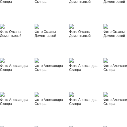
Скляра
Скляра
Дементьевой
Дементьевой
Фото Оксаны
Фото Оксаны
Фото Оксаны
Фото Оксаны
Дементьевой
Дементьевой
Дементьевой
Дементьевой
Фото Александра
Фото Александра
Фото Александра
Фото Алексан
Скляра
Скляра
Скляра
Скляра
Фото Александра
Фото Александра
Фото Александра
Фото Алексан
Скляра
Скляра
Скляра
Скляра