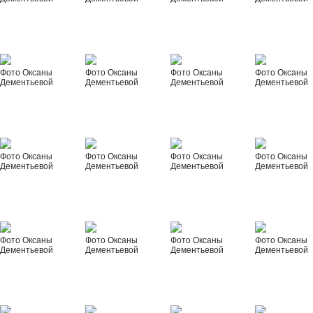
Фото Оксаны
Фото Оксаны
Фото Оксаны
Фото Оксаны
Дементьевой
Дементьевой
Дементьевой
Дементьевой
Фото Оксаны
Фото Оксаны
Фото Оксаны
Фото Оксаны
Дементьевой
Дементьевой
Дементьевой
Дементьевой
Фото Оксаны
Фото Оксаны
Фото Оксаны
Фото Оксаны
Дементьевой
Дементьевой
Дементьевой
Дементьевой