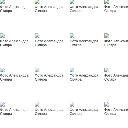
Фото Александра
Фото Александра
Фото Александра
Фото Алексан
Скляра
Скляра
Скляра
Скляра
Фото Александра
Фото Александра
Фото Александра
Фото Алексан
Скляра
Скляра
Скляра
Скляра
Фото Александра
Фото Александра
Фото Александра
Фото Алексан
Скляра
Скляра
Скляра
Скляра
Фото Александра
Фото Александра
Фото Александра
Фото Алексан
Скляра
Скляра
Скляра
Скляра