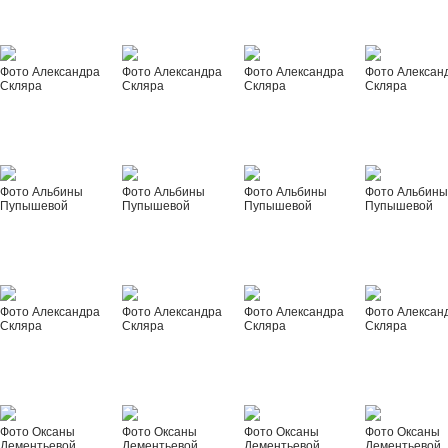
Фото Александра
Фото Александра
Фото Александра
Фото Алексан
Скляра
Скляра
Скляра
Скляра
Фото Альбины
Фото Альбины
Фото Альбины
Фото Альбин
Пупышевой
Пупышевой
Пупышевой
Пупышевой
Фото Александра
Фото Александра
Фото Александра
Фото Алексан
Скляра
Скляра
Скляра
Скляра
Фото Оксаны
Фото Оксаны
Фото Оксаны
Фото Оксаны
Дементьевой
Дементьевой
Дементьевой
Дементьевой