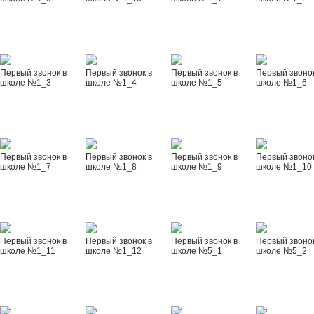
Первый звонок в
Первый звонок в
Первый звонок в
Первый звонок
школе №1_3
школе №1_4
школе №1_5
школе №1_6
Первый звонок в
Первый звонок в
Первый звонок в
Первый звонок
школе №1_7
школе №1_8
школе №1_9
школе №1_10
Первый звонок в
Первый звонок в
Первый звонок в
Первый звонок
школе №1_11
школе №1_12
школе №5_1
школе №5_2