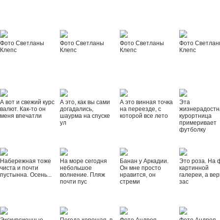
Фото Светланы
Фото Светланы
Фото Светланы
Фото Светла
Клепс
Клепс
Клепс
Клепс
А вот и свежий курс
А это, как вы сами
А это винная точка
Эта
валют. Как-то он
догадались,
на переезде, с
жизнерадостн
меня впечатли
шаурма на спуске
которой все лето
курортница
ул
примеривает
футболку
Набережная тоже
На море сегодня
Банан у Аркадии.
Это роза. На 
чиста и почти
небольшое
Он мне просто
картинной
пустынна. Осень...
волнение. Пляж
нравится, он
галереи, а вер
почти пус
стреми
зас