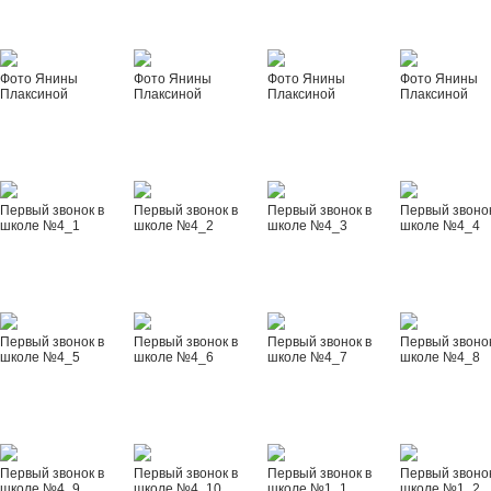
Фото Янины
Фото Янины
Фото Янины
Фото Янины
Плаксиной
Плаксиной
Плаксиной
Плаксиной
Первый звонок в
Первый звонок в
Первый звонок в
Первый звонок
школе №4_1
школе №4_2
школе №4_3
школе №4_4
Первый звонок в
Первый звонок в
Первый звонок в
Первый звонок
школе №4_5
школе №4_6
школе №4_7
школе №4_8
Первый звонок в
Первый звонок в
Первый звонок в
Первый звонок
школе №4_9
школе №4_10
школе №1_1
школе №1_2