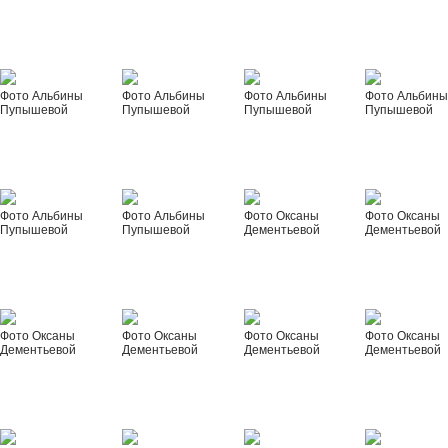
Фото Альбины
Фото Альбины
Фото Альбины
Фото Альбин
Пупышевой
Пупышевой
Пупышевой
Пупышевой
Фото Альбины
Фото Альбины
Фото Оксаны
Фото Оксаны
Пупышевой
Пупышевой
Дементьевой
Дементьевой
Фото Оксаны
Фото Оксаны
Фото Оксаны
Фото Оксаны
Дементьевой
Дементьевой
Дементьевой
Дементьевой