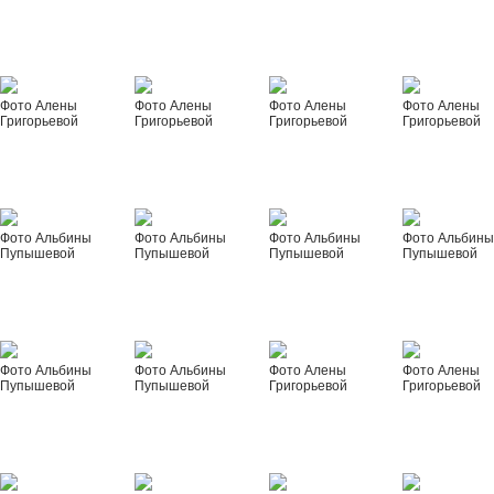
Фото Алены
Фото Алены
Фото Алены
Фото Алены
Григорьевой
Григорьевой
Григорьевой
Григорьевой
Фото Альбины
Фото Альбины
Фото Альбины
Фото Альбин
Пупышевой
Пупышевой
Пупышевой
Пупышевой
Фото Альбины
Фото Альбины
Фото Алены
Фото Алены
Пупышевой
Пупышевой
Григорьевой
Григорьевой