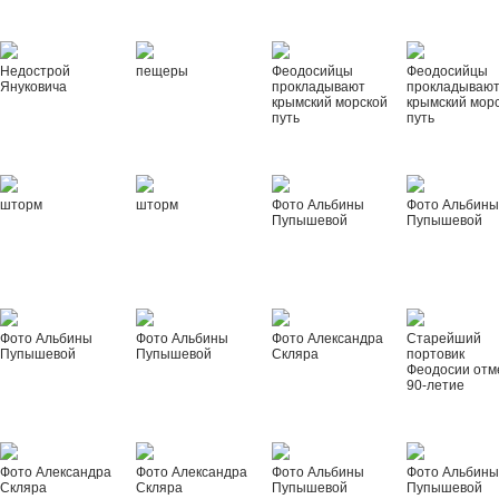
Недострой
пещеры
Феодосийцы
Феодосийцы
Януковича
прокладывают
прокладываю
крымский морской
крымский мор
путь
путь
шторм
шторм
Фото Альбины
Фото Альбин
Пупышевой
Пупышевой
Фото Альбины
Фото Альбины
Фото Александра
Старейший
Пупышевой
Пупышевой
Скляра
портовик
Феодосии отм
90-летие
Фото Александра
Фото Александра
Фото Альбины
Фото Альбин
Скляра
Скляра
Пупышевой
Пупышевой