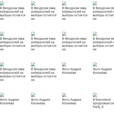
В Феодосии явка
В Феодосии явка
В Феодосии явка
В Феодосии я
избирателей на
избирателей на
избирателей на
избирателей 
выборы остается
выборы остается
выборы остается
выборы остае
ни
ни
ни
ни
В Феодосии явка
В Феодосии явка
В Феодосии явка
В Феодосии я
избирателей на
избирателей на
избирателей на
избирателей 
выборы остается
выборы остается
выборы остается
выборы остае
ни
ни
ни
ни
В Феодосии явка
В Феодосии явка
Фото Андрея
Фото Андрея
избирателей на
избирателей на
Копанёва
Копанёва
выборы остается
выборы остается
ни
ни
Фото Андрея
Фото Андрея
Фото Андрея
В Коктебеле
Копанёва
Копанёва
Копанёва
продолжается
Party_6