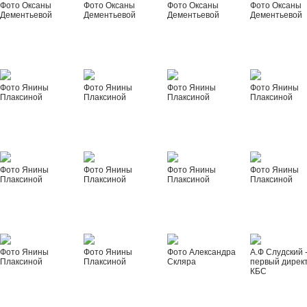
Фото Оксаны
Фото Оксаны
Фото Оксаны
Фото Оксаны
Дементьевой
Дементьевой
Дементьевой
Дементьевой
Фото Янины
Фото Янины
Фото Янины
Фото Янины
Плаксиной
Плаксиной
Плаксиной
Плаксиной
Фото Янины
Фото Янины
Фото Янины
Фото Янины
Плаксиной
Плаксиной
Плаксиной
Плаксиной
Фото Янины
Фото Янины
Фото Александра
А.Ф Слудский 
Плаксиной
Плаксиной
Скляра
первый дирек
КБС