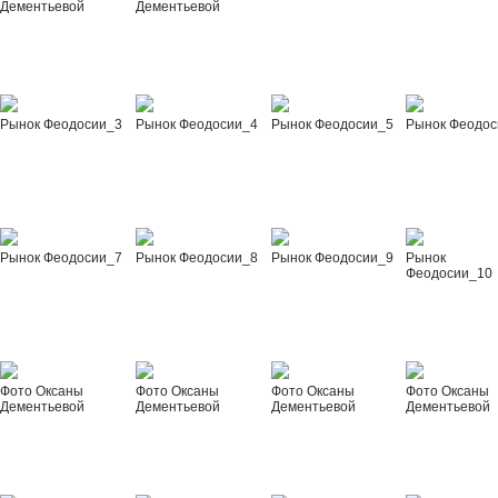
Дементьевой
Дементьевой
Рынок Феодосии_3
Рынок Феодосии_4
Рынок Феодосии_5
Рынок Феодос
Рынок Феодосии_7
Рынок Феодосии_8
Рынок Феодосии_9
Рынок
Феодосии_10
Фото Оксаны
Фото Оксаны
Фото Оксаны
Фото Оксаны
Дементьевой
Дементьевой
Дементьевой
Дементьевой