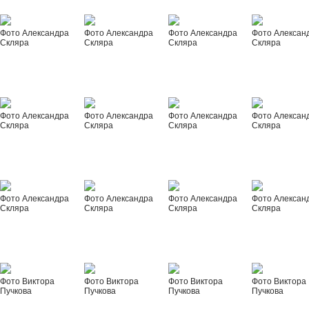
Фото Александра
Фото Александра
Фото Александра
Фото Алексан
Скляра
Скляра
Скляра
Скляра
Фото Александра
Фото Александра
Фото Александра
Фото Алексан
Скляра
Скляра
Скляра
Скляра
Фото Александра
Фото Александра
Фото Александра
Фото Алексан
Скляра
Скляра
Скляра
Скляра
Фото Виктора
Фото Виктора
Фото Виктора
Фото Виктора
Пучкова
Пучкова
Пучкова
Пучкова