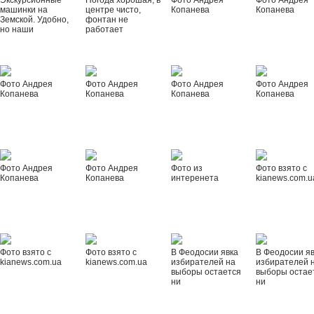
Экскурсионные
Погода хорошая, в
Фото Андрея
Фото Андрея
машинки на
центре чисто,
Копанева
Копанева
Земской. Удобно,
фонтан не
но наши
работает
Фото Андрея
Фото Андрея
Фото Андрея
Фото Андрея
Копанева
Копанева
Копанева
Копанева
Фото Андрея
Фото Андрея
Фото из
Фото взято с
Копанева
Копанева
интеренета
kianews.com.u
Фото взято с
Фото взято с
В Феодосии явка
В Феодосии я
kianews.com.ua
kianews.com.ua
избирателей на
избирателей 
выборы остается
выборы остае
ни
ни