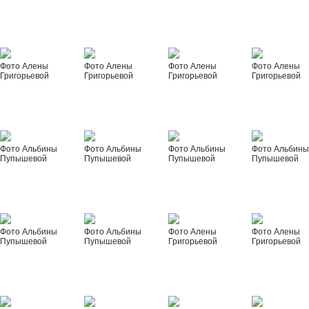
Фото Алены
Фото Алены
Фото Алены
Фото Алены
Григорьевой
Григорьевой
Григорьевой
Григорьевой
Фото Альбины
Фото Альбины
Фото Альбины
Фото Альбин
Пупышевой
Пупышевой
Пупышевой
Пупышевой
Фото Альбины
Фото Альбины
Фото Алены
Фото Алены
Пупышевой
Пупышевой
Григорьевой
Григорьевой