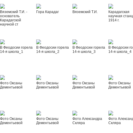
Вяземский Т.И. -
Гора Карадаг
Вяземский Т.И.
Карадагская
основатель
научная стан
Карадагской
1914 г.
научной ст
В Феодосии горела
В Феодосии горела
В Феодосии горела
В Феодосии г
14-я школа_1
14-я школа_2
14-я школа_3
14-я школа_4
Фото Оксаны
Фото Оксаны
Фото Оксаны
Фото Оксаны
Дементьевой
Дементьевой
Дементьевой
Дементьевой
Фото Оксаны
Фото Оксаны
Фото Александра
Фото Алексан
Дементьевой
Дементьевой
Скляра
Скляра