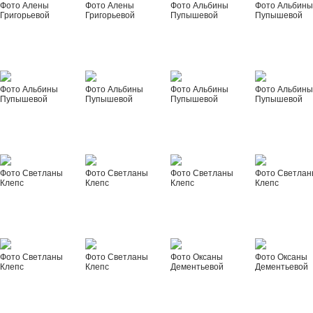
Фото Алены
Фото Алены
Фото Альбины
Фото Альбин
Григорьевой
Григорьевой
Пупышевой
Пупышевой
Фото Альбины
Фото Альбины
Фото Альбины
Фото Альбин
Пупышевой
Пупышевой
Пупышевой
Пупышевой
Фото Светланы
Фото Светланы
Фото Светланы
Фото Светла
Клепс
Клепс
Клепс
Клепс
Фото Светланы
Фото Светланы
Фото Оксаны
Фото Оксаны
Клепс
Клепс
Дементьевой
Дементьевой