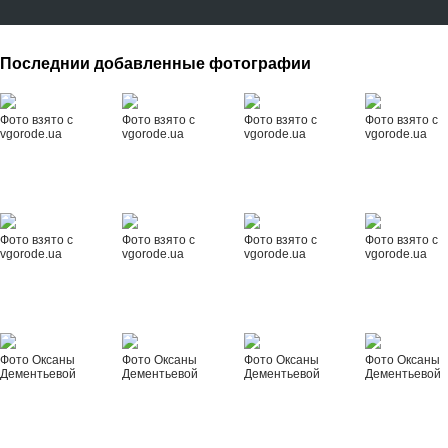
Последнии добавленные фотографии
Фото взято с
Фото взято с
Фото взято с
Фото взято с
vgorode.ua
vgorode.ua
vgorode.ua
vgorode.ua
Фото взято с
Фото взято с
Фото взято с
Фото взято с
vgorode.ua
vgorode.ua
vgorode.ua
vgorode.ua
Фото Оксаны
Фото Оксаны
Фото Оксаны
Фото Оксаны
Дементьевой
Дементьевой
Дементьевой
Дементьевой