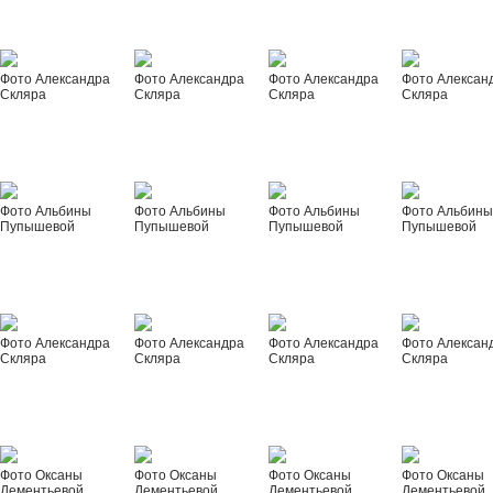
Фото Александра
Фото Александра
Фото Александра
Фото Алексан
Скляра
Скляра
Скляра
Скляра
Фото Альбины
Фото Альбины
Фото Альбины
Фото Альбин
Пупышевой
Пупышевой
Пупышевой
Пупышевой
Фото Александра
Фото Александра
Фото Александра
Фото Алексан
Скляра
Скляра
Скляра
Скляра
Фото Оксаны
Фото Оксаны
Фото Оксаны
Фото Оксаны
Дементьевой
Дементьевой
Дементьевой
Дементьевой