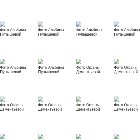
Фото Альбины
Фото Альбины
Фото Альбины
Фото Альбин
Пупышевой
Пупышевой
Пупышевой
Пупышевой
Фото Альбины
Фото Альбины
Фото Оксаны
Фото Оксаны
Пупышевой
Пупышевой
Дементьевой
Дементьевой
Фото Оксаны
Фото Оксаны
Фото Оксаны
Фото Оксаны
Дементьевой
Дементьевой
Дементьевой
Дементьевой