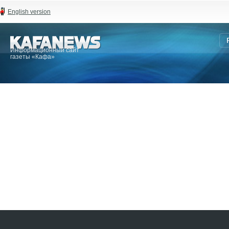
English version
Информационный сайт
газеты «Кафа»