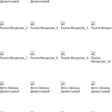
Дементьевой
Дементьевой
Рынок Феодосии_3
Рынок Феодосии_4
Рынок Феодосии_5
Рынок Феодос
Рынок Феодосии_7
Рынок Феодосии_8
Рынок Феодосии_9
Рынок
Феодосии_10
Фото Оксаны
Фото Оксаны
Фото Оксаны
Фото Оксаны
Дементьевой
Дементьевой
Дементьевой
Дементьевой