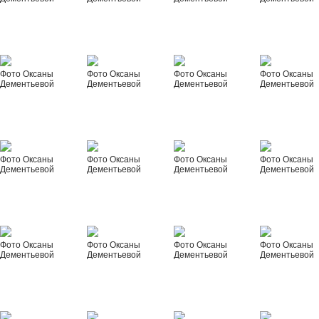
Фото Оксаны
Фото Оксаны
Фото Оксаны
Фото Оксаны
Дементьевой
Дементьевой
Дементьевой
Дементьевой
Фото Оксаны
Фото Оксаны
Фото Оксаны
Фото Оксаны
Дементьевой
Дементьевой
Дементьевой
Дементьевой
Фото Оксаны
Фото Оксаны
Фото Оксаны
Фото Оксаны
Дементьевой
Дементьевой
Дементьевой
Дементьевой