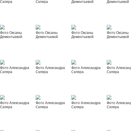
Скляра
Скляра
Дементьевой
Дементьевой
Фото Оксаны
Фото Оксаны
Фото Оксаны
Фото Оксаны
Дементьевой
Дементьевой
Дементьевой
Дементьевой
Фото Александра
Фото Александра
Фото Александра
Фото Алексан
Скляра
Скляра
Скляра
Скляра
Фото Александра
Фото Александра
Фото Александра
Фото Алексан
Скляра
Скляра
Скляра
Скляра