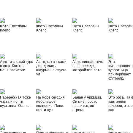
Фото Светланы
Фото Светланы
Фото Светланы
Фото Светла
Клепс
Клепс
Клепс
Клепс
А вот и свежий курс
А это, как вы сами
А это винная точка
Эта
валют. Как-то он
догадались,
на переезде, с
жизнерадостн
меня впечатли
шаурма на спуске
которой все лето
курортница
ул
примеривает
футболку
Набережная тоже
На море сегодня
Банан у Аркадии.
Это роза. На 
чиста и почти
небольшое
Он мне просто
картинной
пустынна. Осень...
волнение. Пляж
нравится, он
галереи, а вер
почти пус
стреми
зас