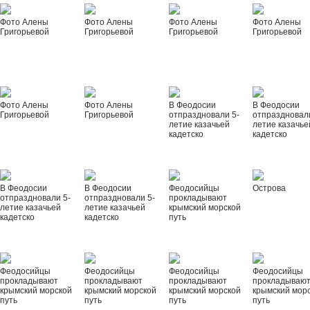
Фото Алены
Фото Алены
Фото Алены
Фото Алены
Григорьевой
Григорьевой
Григорьевой
Григорьевой
Фото Алены
Фото Алены
В Феодосии
В Феодосии
Григорьевой
Григорьевой
отпраздновали 5-
отпраздновал
летие казачьей
летие казачье
кадетско
кадетско
В Феодосии
В Феодосии
Феодосийцы
Острова
отпраздновали 5-
отпраздновали 5-
прокладывают
летие казачьей
летие казачьей
крымский морской
кадетско
кадетско
путь
Феодосийцы
Феодосийцы
Феодосийцы
Феодосийцы
прокладывают
прокладывают
прокладывают
прокладываю
крымский морской
крымский морской
крымский морской
крымский мор
путь
путь
путь
путь