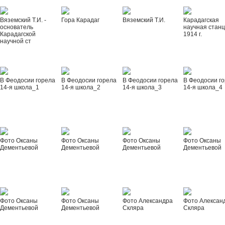
Вяземский Т.И. -
Гора Карадаг
Вяземский Т.И.
Карадагская
основатель
научная стан
Карадагской
1914 г.
научной ст
В Феодосии горела
В Феодосии горела
В Феодосии горела
В Феодосии г
14-я школа_1
14-я школа_2
14-я школа_3
14-я школа_4
Фото Оксаны
Фото Оксаны
Фото Оксаны
Фото Оксаны
Дементьевой
Дементьевой
Дементьевой
Дементьевой
Фото Оксаны
Фото Оксаны
Фото Александра
Фото Алексан
Дементьевой
Дементьевой
Скляра
Скляра