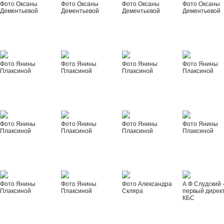
Фото Оксаны
Фото Оксаны
Фото Оксаны
Фото Оксаны
Дементьевой
Дементьевой
Дементьевой
Дементьевой
Фото Янины
Фото Янины
Фото Янины
Фото Янины
Плаксиной
Плаксиной
Плаксиной
Плаксиной
Фото Янины
Фото Янины
Фото Янины
Фото Янины
Плаксиной
Плаксиной
Плаксиной
Плаксиной
Фото Янины
Фото Янины
Фото Александра
А.Ф Слудский 
Плаксиной
Плаксиной
Скляра
первый дирек
КБС