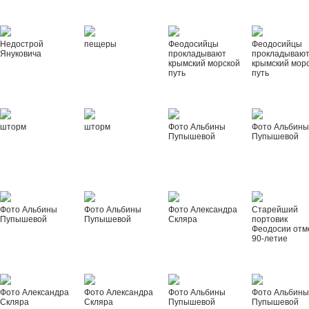
Недострой
пещеры
Феодосийцы
Феодосийцы
Януковича
прокладывают
прокладываю
крымский морской
крымский мор
путь
путь
шторм
шторм
Фото Альбины
Фото Альбин
Пупышевой
Пупышевой
Фото Альбины
Фото Альбины
Фото Александра
Старейший
Пупышевой
Пупышевой
Скляра
портовик
Феодосии отм
90-летие
Фото Александра
Фото Александра
Фото Альбины
Фото Альбин
Скляра
Скляра
Пупышевой
Пупышевой