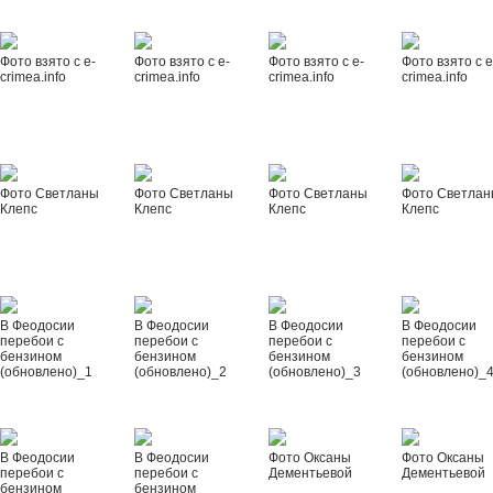
Фото взято с e-
Фото взято с e-
Фото взято с e-
Фото взято с e
crimea.info
crimea.info
crimea.info
crimea.info
Фото Светланы
Фото Светланы
Фото Светланы
Фото Светла
Клепс
Клепс
Клепс
Клепс
В Феодосии
В Феодосии
В Феодосии
В Феодосии
перебои с
перебои с
перебои с
перебои с
бензином
бензином
бензином
бензином
(обновлено)_1
(обновлено)_2
(обновлено)_3
(обновлено)_
В Феодосии
В Феодосии
Фото Оксаны
Фото Оксаны
перебои с
перебои с
Дементьевой
Дементьевой
бензином
бензином