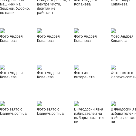
Экскурсионные
Погода хорошая, в
Фото Андрея
Фото Андрея
машинки на
центре чисто,
Копанева
Копанева
Земской. Удобно,
фонтан не
но наши
работает
Фото Андрея
Фото Андрея
Фото Андрея
Фото Андрея
Копанева
Копанева
Копанева
Копанева
Фото Андрея
Фото Андрея
Фото из
Фото взято с
Копанева
Копанева
интеренета
kianews.com.u
Фото взято с
Фото взято с
В Феодосии явка
В Феодосии я
kianews.com.ua
kianews.com.ua
избирателей на
избирателей 
выборы остается
выборы остае
ни
ни