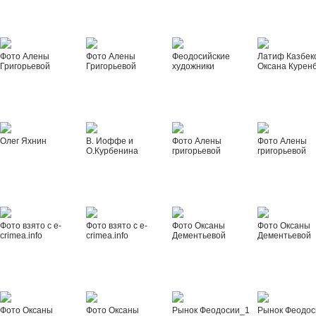
Фото Алены
Фото Алены
Феодосийские
Латиф Казбек
Григорьевой
Григорьевой
художники
Оксана Курен
Олег Яхнин
В. Иоффе и
Фото Алены
Фото Алены
О.Курбенина
григорьевой
григорьевой
Фото взято с e-
Фото взято с e-
Фото Оксаны
Фото Оксаны
crimea.info
crimea.info
Дементьевой
Дементьевой
Фото Оксаны
Фото Оксаны
Рынок Феодосии_1
Рынок Феодос